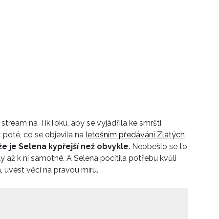
tream na TikToku, aby se vyjádřila ke smršti
 poté, co se objevila na
letošním předávání Zlatých
že je Selena kypřejší než obvykle
. Neobešlo se to
 až k ní samotné. A Selena pocítila potřebu kvůli
m, uvést věci na pravou míru.