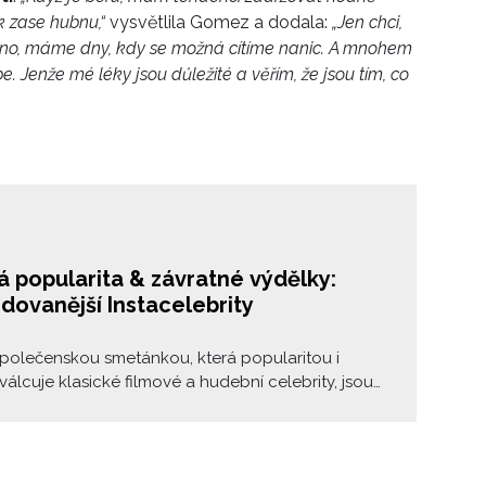
ak zase hubnu,“
vysvětlila Gomez a dodala:
„Jen chci,
 Ano, máme dny, kdy se možná cítíme nanic. A mnohem
e. Jenže mé léky jsou důležité a věřím, že jsou tím, co
 popularita & závratné výdělky:
dovanější Instacelebrity
polečenskou smetánkou, která popularitou i
válcuje klasické filmové a hudební celebrity, jsou
eři. Díky tomu, kolik lidí je denně na Instagramu
a důvěřuje jejich názoru, se pro firmy a značky
tím nejlepším způsobem reklamy. A také tím
m. Poznejte instagramery, kteří se umístili v top 10 a