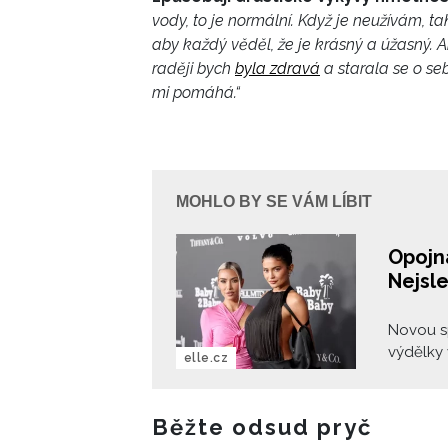
vody, to je normální. Když je neužívám, t
aby každý věděl, že je krásný a úžasný.
raději bych
byla zdravá
a starala se o seb
mi pomáhá.“
MOHLO BY SE VÁM LÍBIT
Opojná
Nejsle
Novou s
výdělky 
elle.cz
influenc
sleduje 
stávají 
Běžte odsud pryč
nejdražší