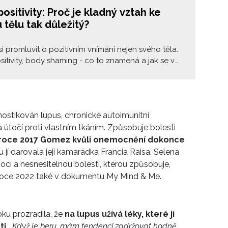
ositivity: Proč je kladný vztah ke
tělu tak důležitý?
i promluvit o pozitivním vnímání nejen svého těla.
itivity, body shaming - co to znamená a jak se v
entovat?
nostikován lupus, chronické autoimunitní
 útočí proti vlastním tkáním. Způsobuje bolesti
 roce 2017 Gomez kvůli onemocnění dokonce
Tu jí darovala její kamarádka Francia Raisa. Selena
cí a nesnesitelnou bolestí, kterou způsobuje,
 v roce 2022 také v dokumentu My Mind & Me.
ku prozradila, že
na lupus užívá léky, které jí
ti
.
„Když je beru, mám tendenci zadržovat hodně