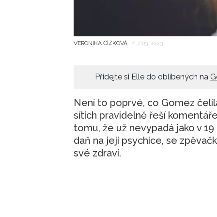
VERONIKA ČÍŽKOVÁ
/
7. 03. 2023
Přidejte si Elle do oblíbených na
G
Není to poprvé, co Gomez čelil
sítích pravidelně řeší komentáře l
tomu, že už nevypadá jako v 19 
daň na její psychice, se zpěvačk
své zdraví.