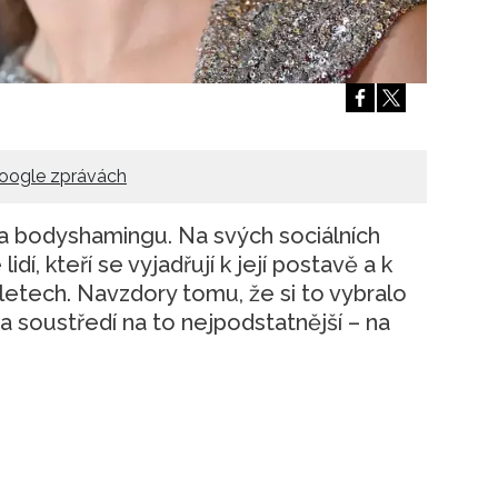
Přihlášením k newsletteru souhlasíte s
Obcho
společnosti BurdaMedia Extra s.r.o.
a potv
Zásadami ochrany soukromí
- BurdaMedia E
pracovat zejména k organizaci a vyhodnocení 
Chcete navíc dostávat i další zajímavé a exkluz
Pokud souhlasíte se zpracováním údajů k tom
oogle zprávách
soukromí BurdaMedia Extra s.r.o.
, zaškrtnět
a bodyshamingu. Na svých sociálních
idí, kteří se vyjadřují k její postavě a k
letech. Navzdory tomu, že si to vybralo
a soustředí na to nejpodstatnější – na