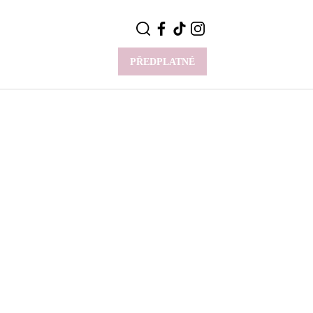
PŘEDPLATNÉ
VÍCE
Y
CELEBRITY
Novinky
Styl slavných
Rozhovory
ie