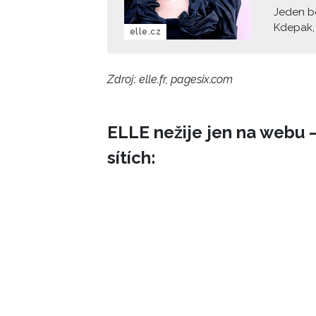
Jeden b
Kdepak, 
elle.cz
populárn
nového 
a oslavu
Zdroj: elle.fr, pagesix.com
představ
fotograf
bikiny, 
ELLE nežije jen na webu –
dokonal
Instagra
sítích: