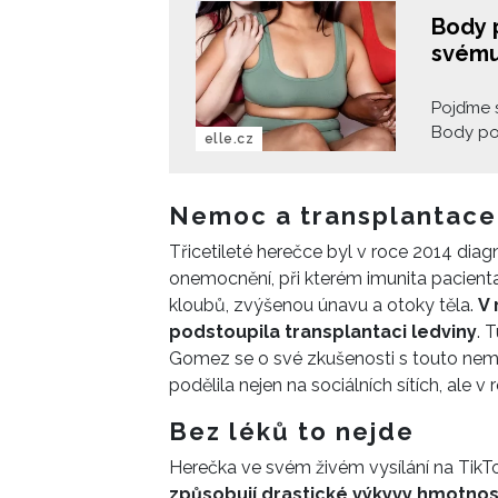
Body p
svému 
Pojďme s
Body pos
elle.cz
tom zori
Nemoc a transplantace
Třicetileté herečce byl v roce 2014 diag
onemocnění, při kterém imunita pacienta
kloubů, zvýšenou únavu a otoky těla.
V
podstoupila transplantaci ledviny
. 
Gomez se o své zkušenosti s touto nemo
podělila nejen na sociálních sítích, ale
Bez léků to nejde
Herečka ve svém živém vysílání na TikTo
způsobují drastické výkyvy hmotnos