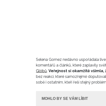
Selena Gomez nedávno uspořádala live s
komentářů a článků, které zaplavily svět
Glóbů
.
Veřejnost si okamžitě všimla, 
bez reakcí, které samozřejmě doputovaly
sobě i ostatním, kteří řeší stejný problé
MOHLO BY SE VÁM LÍBIT