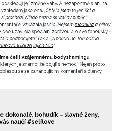
se pošklebují její změně váhy. A nezapomněla ani na
 kolik si za své posty účtují.
 a vzhledem jako ona.
„Chtěla jsem to jen říct a
 si prochází. Nikdo nezná skutečný příběh.“
komentáře, vzkázala jasně:
„Nejsem
modelka
a nikdy
ideo uzavřela speciální zprávou pro své fanoušky –
ete a podporujete,“
řekla.
„A pokud ne, tak odsud
nbování lidí za jejich tělo
.“
usíme čelit vzájemnému bodyshamingu
.
 kterých je známo, že bojují s nemocí. Nejen proto
oblesou se se zahanbujícími komentáři a články
e dokonalé, bohudík – slavné ženy,
vás naučí #selflove