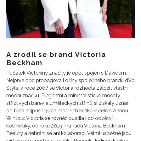
A zrodil se brand Victoria
Beckham
Počátek Victoriiny značky je opět spojen s Davidem.
Nejprve oba propagovali džíny společného brandu dVb
Style, v roce 2007 se Victoria rozhodla založit vlastní
módní značku. Elegantní a minimalistické modely
střízlivých barev a uměleckých střihů si získaly uznání
od těch nejpřísnějších módních kritiků v čele s Annou
Wintour. Victoria se rovněž pustila i do odvětví
kosmetiky, od roku 2019 má řadu Victoria Beckham
Beauty a nebrání se ani kolaboraci. Velmi úspěšné jsou
její linie pro sportovní značku Reebok. Jedinou kaňkou