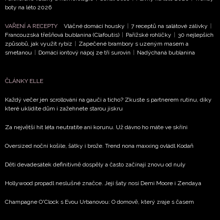
boty na léto 2026
VAŘENÍ A RECEPTY
Vláčné domácí housky
|
7 receptů na salátové zálivky
|
Francouzská třešňová bublanina (Clafoutis)
|
Pařížské rohlíčky
|
30 nejlepších
způsobů, jak využít rybíz
|
Zapečené brambory s uzeným masem a
smetanou
|
Domácí iontový nápoj ze tří surovin
|
Nadýchaná bublanina
ČLÁNKY ELLE
Každý večer jen scrollování na gauči a ticho? Zkuste s partnerem rutinu, díky
které uklidíte dům i zažehnete starou jiskru
Za největší hit léta neutratíte ani korunu. Už dávno ho máte ve skříni
Oversized noční košile, šátky i brože. Trend nona maxxing ovládl Kodaň
Děti devadesátek definitivně dospěly a často začínají znovu od nuly
Hollywood propadl neslušné značce. Její šaty nosí Demi Moore i Zendaya
Champagne O'Clock s Evou Urbanovou: O domově, který zraje s časem