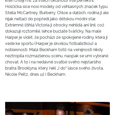
kteří chtějí mít za všech okolností vše perfektní.
Holčička sice nosí modely od věhlasných značek typu
Stella McCartney, Burberry, Chloe a dalších, rodina ji ale
nijak netlačí do popředí jako dětskou módní star.
Extrémně štíhlá Victoria ji otrocky nehlídá ani linii, což
dokazují roztomilé, lehce buclaté tvářičky. Na malé
Harper je vidět, že pochází ze spokojené rodiny, která ji
vede ke sportu (Harper je skvělou fotbalistkou) a
noblesnosti. Malá Beckham totiž na veřejnosti nikdy
neztropila rozmazlenou scénu, naopak se umí vybraně
chovat. A to i na nedávné svatbě svého nejstaršího
bratra Brooklyna, který řekl „I do“ lásce svého života,
Nicole Peltz, dnes už i Beckham.