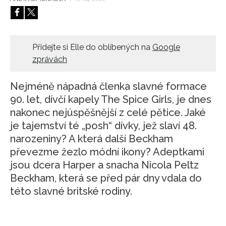
HOME
Přidejte si Elle do oblíbených na
Google
zprávách
Nejméně nápadná členka slavné formace
90. let, dívčí kapely The Spice Girls, je dnes
nakonec nejúspěšnější z celé pětice. Jaké
je tajemství té „posh“ dívky, jež slaví 48.
narozeniny? A která další Beckham
převezme žezlo módní ikony? Adeptkami
jsou dcera Harper a snacha Nicola Peltz
Beckham, která se před pár dny vdala do
této slavné britské rodiny.