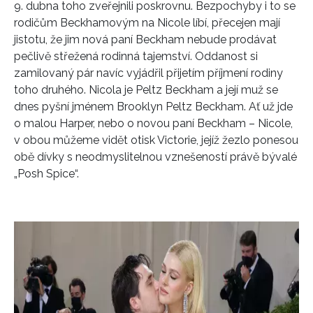
9. dubna toho zveřejnili poskrovnu. Bezpochyby i to se
rodičům Beckhamovým na Nicole líbí, přecejen mají
jistotu, že jim nová paní Beckham nebude prodávat
pečlivě střežená rodinná tajemství. Oddanost si
zamilovaný pár navíc vyjádřil přijetím příjmení rodiny
toho druhého. Nicola je Peltz Beckham a její muž se
dnes pyšní jménem Brooklyn Peltz Beckham. Ať už jde
o malou Harper, nebo o novou paní Beckham – Nicole,
v obou můžeme vidět otisk Victorie, jejíž žezlo ponesou
obě dívky s neodmyslitelnou vznešeností právě bývalé
„Posh Spice“.