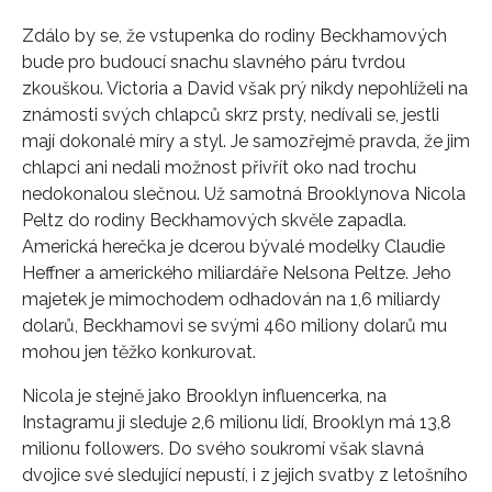
Zdálo by se, že vstupenka do rodiny Beckhamových
bude pro budoucí snachu slavného páru tvrdou
zkouškou. Victoria a David však prý nikdy nepohlíželi na
známosti svých chlapců skrz prsty, nedívali se, jestli
INFORMACE
mají dokonalé míry a styl. Je samozřejmě pravda, že jim
REDAKCE
chlapci ani nedali možnost přivřít oko nad trochu
nedokonalou slečnou. Už samotná Brooklynova Nicola
Peltz do rodiny Beckhamových skvěle zapadla.
Americká herečka je dcerou bývalé modelky Claudie
Heffner a amerického miliardáře Nelsona Peltze. Jeho
majetek je mimochodem odhadován na 1,6 miliardy
dolarů, Beckhamovi se svými 460 miliony dolarů mu
mohou jen těžko konkurovat.
Nicola je stejně jako Brooklyn influencerka, na
Instagramu ji sleduje 2,6 milionu lidí, Brooklyn má 13,8
milionu followers. Do svého soukromí však slavná
dvojice své sledující nepustí, i z jejich svatby z letošního