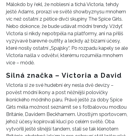
Málokdo by řekl, že noblesní a tichá Victoria, tehdy
ještě Adams, prorazí ve světě showbyznysu mnohem
víc než ostatní z pětice dívčí skupiny The Spice Girls.
Nebo dokonce, že bude udávat módní trendy. Vždyť
Victoria si nikdy nepotrpěla na platformy, ani na příliš
vyzývavé barevné outfity a leckdy až bizarní účesy,
které nosily ostatní „Spajsky“. Po rozpadu kapely se ale
Victoria našla v odvětví, kterému rozuměla mnohem
více – módě.
Silná značka – Victoria a David
Victoria si ze své hudební éry nesla dvě devízy –
pověst módní ikony a post něžnější polovičky
ikonického módního páru. Právě ještě za doby Spice
Girls měla možnost seznámit se s fotbalovou modlou
Británie, Davidem Beckhamem. Urostlým sportovcem,
jehož účesy kopírovali kluci po celém světě. Oba
vytvořili ještě silnější tandem, stali se tak klenotem