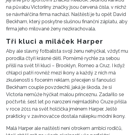
na půvabu Victoriiny značky jsou červená čísla, v nichž
se návrhářčina firma nachází. Naštěstí je tu opět David
Beckham, který poskytne slušnou finanční záplatu, aby
firma jeho milované ženy nezkrachovala.
Tři kluci a miláček Harper
Aby ale slavný fotbalista svoji ženu nehýčkal, vždyť mu
porodila čtyři krásné děti. Poměrně rychle za sebou
přišli na svět tři kluci – Brooklyn, Romeo a Cruz. I když
chlapci patří rovněž mezi ikony a každý z nich má
zkušenosti s focením reklam, přecejen si fanoušci
Beckham couple povzdechli, jaká je škoda, že si
Victoria nemůže hýčkat malou princeznu. Zadařilo se
počtvrté, šest let po narození nejmladšího Cruze přišla
v roce 2011 na svět holčička jménem Harper. Ještě
prakticky v zavinovačce dostala nálepku módní ikony.
Malá Harper ale naštěstí není otrokem ambicí rodičů,