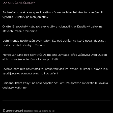
DOPORUČENÉ ČLÁNKY
Svržení atomové bomby na Hirošimu: V nepředstavitelném žáru se část lidí
vypařila. Zůstaly po nich jen stíny
Ondřej Brzobohatý kvůli roli svého táty zhubnul 8 kilo: Drastický detox na
šťávách, masu a zelenině
Letní trendy podle vášnivých Italek. Stylové outfity, na které nedají dopustit,
budou slušet i českým ženám
Herec Jan Cina bez servítků: Od malého „smrada” přes vášnivou Drag Queen
až k romským kořenům a touze po dítěti
Dýňová semínka nevyhazujte, prospívají vlasům, trávení či srdci. Upravte je a
využijte jako zdravou svačinu i do vaření
Snídaně, která zasytí na celé dopoledne: Pomůže správné množství bílkovin a
dostatek vlákniny
© 2003-2026
BurdaMedia Extra s.r.o.