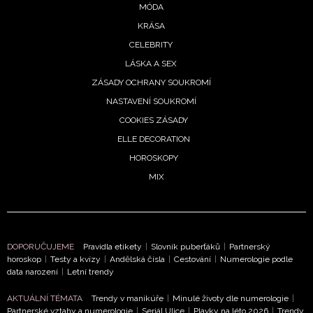
MÓDA
KRÁSA
CELEBRITY
LÁSKA A SEX
ZÁSADY OCHRANY SOUKROMÍ
NASTAVENÍ SOUKROMÍ
COOKIES ZÁSADY
ELLE DECORATION
HOROSKOPY
MIX
DOPORUČUJEME
Pravidla etikety
|
Slovník puberťáků
|
Partnerský
horoskop
|
Testy a kvízy
|
Andělská čísla
|
Cestování
|
Numerologie podle
data narození
|
Letní trendy
AKTUÁLNÍ TÉMATA
Trendy v manikúře
|
Minulé životy dle numerologie
|
Partnerské vztahy a numerologie
|
Seriál Ulice
|
Plavky na léto 2026
|
Trendy