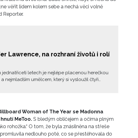
čne věřit lidem kolem sebe a nechá věci volně
d Reporter.
er Lawrence, na rozhraní životů i rolí
 jednatřiceti letech je nejlépe placenou herečkou
 a nejmladším umělcem, který si vysloužil čtyři
 na Oscara (sošku získala za výkon v hlavní roli
u Silver Linings Playbook) a tři ceny Zlatý glóbus.
né kombinaci talentu, krásy a kouzla připomíná
ězdy klasického Hollywoodu, které jsme již měli za
6 Billboard Woman of The Year se Madonna
 hnutí MeToo.
S bledým obličejem a očima plným
jako rohožka.“ O tom, že byla znásilněna na střeše
promluvila nedlouho poté, co se přestěhovala do