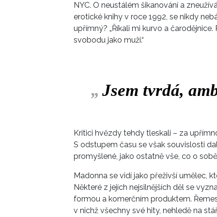
NYC. O neustálém šikanování a zneužívání
erotické knihy v roce 1992, se nikdy nebá
upřímný? „Říkali mi kurvo a čarodějnice.
svobodu jako muži.“
„
Jsem tvrdá, ambi
Kritici hvězdy tehdy tleskali – za upřímn
S odstupem času se však souvislosti dal
promyšlené, jako ostatně vše, co o sob
Madonna se vidí jako přeživší umělec, kt
Některé z jejích nejsilnějších děl se v
formou a komerčním produktem. Řemeslo 
v nichž všechny své hity, nehledě na stá