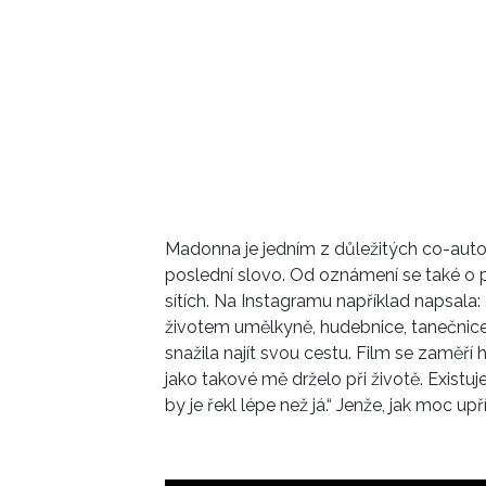
Madonna je jedním z důležitých co-auto
poslední slovo. Od oznámení se také o p
sítích. Na Instagramu například napsala
životem umělkyně, hudebnice, tanečnice,
snažila najít svou cestu. Film se zaměř
jako takové mě drželo při životě. Existu
by je řekl lépe než já.“ Jenže, jak moc up