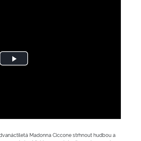
Play
Video
la dvanáctiletá Madonna Ciccone strhnout hudbou a