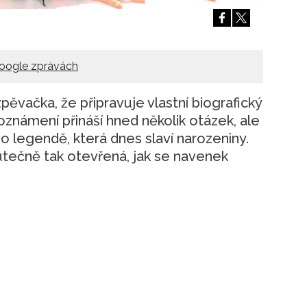
Přihlášením k newsletteru souhlasíte s
Obcho
společnosti BurdaMedia Extra s.r.o.
a potv
Zásadami ochrany soukromí
- BurdaMedia E
pracovat zejména k organizaci a vyhodnocení 
oogle zprávách
Chcete navíc dostávat i další zajímavé a exkluz
zpěvačka, že připravuje vlastní biografický
Pokud souhlasíte se zpracováním údajů k tom
soukromí BurdaMedia Extra s.r.o.
, zaškrtnět
známení přináší hned několik otázek, ale
o legendě, která dnes slaví narozeniny.
utečně tak otevřená, jak se navenek