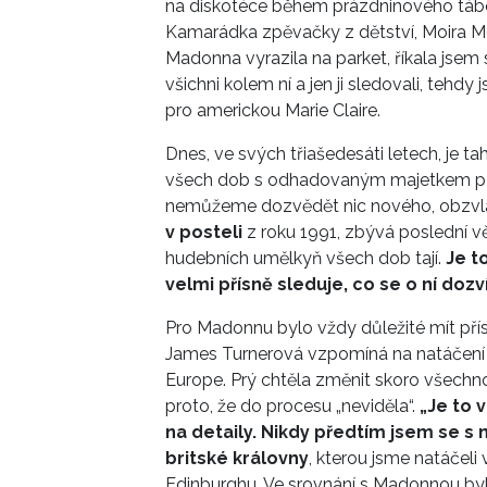
na diskotéce během prázdninového tábo
Kamarádka zpěvačky z dětství, Moira 
Madonna vyrazila na parket, říkala jsem s
všichni kolem ní a jen ji sledovali, tehd
pro americkou Marie Claire.
Dnes, ve svých třiašedesáti letech, je 
všech dob s odhadovaným majetkem přes 
nemůžeme dozvědět nic nového, obzvl
v posteli
z roku 1991, zbývá poslední vě
hudebních umělkyň všech dob tají.
Je t
velmi přísně sleduje, co se o ní doz
Pro Madonnu bylo vždy důležité mít přís
James Turnerová vzpomíná na natáčení
Europe. Prý chtěla změnit skoro všechn
proto, že do procesu „neviděla“.
„Je to 
na detaily. Nikdy předtím jsem se s
britské královny
, kterou jsme natáčel
Edinburghu. Ve srovnání s Madonnou byl