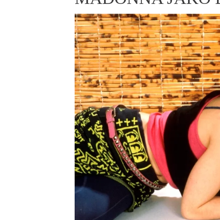
ELLE BEAUTY LOUNGE
L
S
V
S
S
ELLE DECORATION
H
INFORMACE
REDAKCE