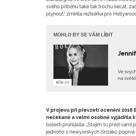
svého příběhu také tak trochu kecat, za
plynout,“ zmínila režisérka pro Hollywoo
MOHLO BY SE VÁM LÍBIT
Jennif
Ve svých
na světě
elle.cz
nominace
ve snímk
Díky sil
velké hv
V projevu při převzetí ocenění 201
vymřelé.
nečekaně a velmi osobně vyjádřila k
bolesti prohlásila: „Stojím tu před vámi 
jednoho z newyorských činžáků poprvé 