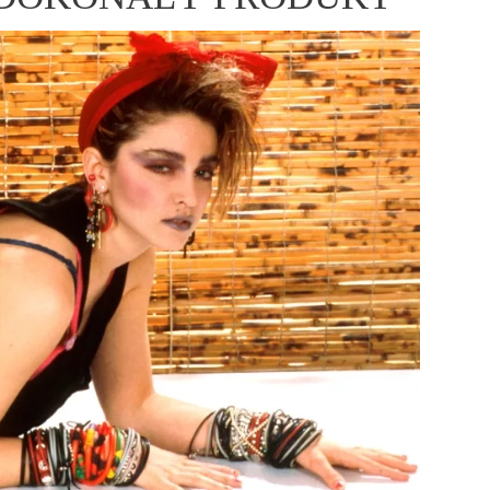
ÁSKA A SEX
ELLEPHORIA
ELLE STOR
ingles
y a on
ex
vatba
OME
NEWSLETTER