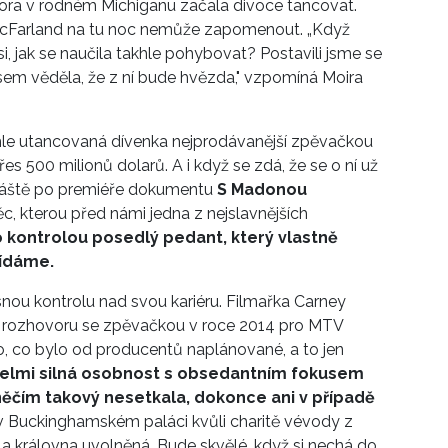
ra v rodném Michiganu začala divoce tancovat.
McFarland na tu noc nemůže zapomenout. „Když
i, jak se naučila takhle pohybovat? Postavili jsme se
y jsem věděla, že z ní bude hvězda," vzpomíná Moira
tahle utancovaná dívenka nejprodávanější zpěvačkou
500 milionů dolarů. A i když se zdá, že se o ní už
áště po premiéře dokumentu
S Madonou
c, kterou před námi jedna z nejslavnějších
o kontrolou posedlý pedant, který vlastně
vídáme.
nou kontrolu nad svou kariéru. Filmařka Carney
 rozhovoru se zpěvačkou v roce 2014 pro MTV
o, co bylo od producentů naplánované, a to jen
velmi silná osobnost s obsedantním fokusem
 něčím takový nesetkala, dokonce ani v případě
i v Buckinghamském paláci kvůli charitě vévody z
a královna uvolněná. Bude skvělé, když si nechá do