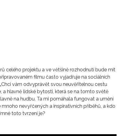
rů celého projektu a ve většině rozhodnutí bude mít
řipravovaném filmu často vyjadřuje na sociálních
: „Chci vám odvyprávět svou neuvěřitelnou cestu
 a hlavně lidské bytosti, která se na tomto světě
í hlavně na hudbu. Ta mi pomáhala fungovat a umění
je mnoho nevyřčených a inspirativních příběhů, a kdo
římné toto tvrzení je?