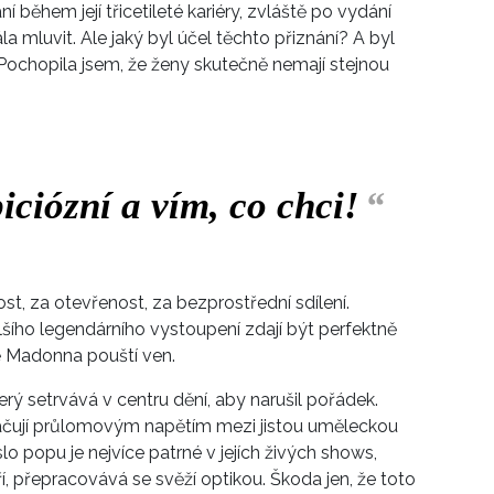
 během její třicetileté kariéry, zvláště po vydání
la mluvit. Ale jaký byl účel těchto přiznání? A byl
 Pochopila jsem, že ženy skutečně nemají stejnou
ciózní a vím, co chci!
“
ost, za otevřenost, za bezprostřední sdílení.
šího legendárního vystoupení zdají být perfektně
ě Madonna pouští ven.
erý setrvává v centru dění, aby narušil pořádek.
yznačují průlomovým napětím mezi jistou uměleckou
popu je nejvíce patrné v jejích živých shows,
ří, přepracovává se svěží optikou. Škoda jen, že toto