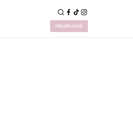
PŘEDPLATNÉ
VÍCE
Y
CELEBRITY
Novinky
Styl slavných
Rozhovory
ie