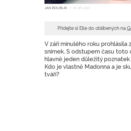
JAN BOUBLÍK
/
16. 08. 2021
Přidejte si Elle do oblíbených na
G
V září minulého roku prohlásila 
snímek. S odstupem času toto o
hlavně jeden důležitý poznatek 
Kdo je vlastně Madonna a je sk
tváří?