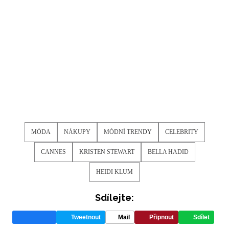
potvrzujete, že jste se seznámili se
Zásadami
ochrany soukromí
- BurdaMedia Extra s.r.o. bude s
Vašimi údaji pracovat zejména k organizaci a
vyhodnocení akce a zasílání novinek.
Chcete navíc dostávat i další zajímavé a exkluzivní
informace od našich partnerů? Pokud souhlasíte se
zpracováním údajů k tomuto účelu podle
Zásad ochrany
soukromí BurdaMedia Extra s.r.o.
, zaškrtněte toto pole.
MÓDA
NÁKUPY
MÓDNÍ TRENDY
CELEBRITY
CANNES
KRISTEN STEWART
BELLA HADID
HEIDI KLUM
Sdílejte:
Tweetnout
Mail
Připnout
Sdílet