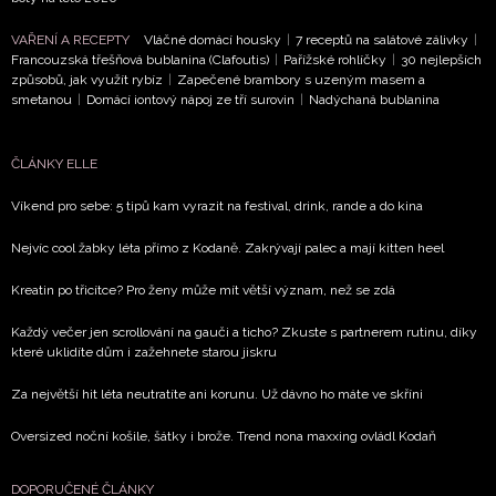
VAŘENÍ A RECEPTY
Vláčné domácí housky
|
7 receptů na salátové zálivky
|
Francouzská třešňová bublanina (Clafoutis)
|
Pařížské rohlíčky
|
30 nejlepších
způsobů, jak využít rybíz
|
Zapečené brambory s uzeným masem a
smetanou
|
Domácí iontový nápoj ze tří surovin
|
Nadýchaná bublanina
ČLÁNKY ELLE
Víkend pro sebe: 5 tipů kam vyrazit na festival, drink, rande a do kina
Nejvíc cool žabky léta přímo z Kodaně. Zakrývají palec a mají kitten heel
Kreatin po třicítce? Pro ženy může mít větší význam, než se zdá
Každý večer jen scrollování na gauči a ticho? Zkuste s partnerem rutinu, díky
které uklidíte dům i zažehnete starou jiskru
Za největší hit léta neutratíte ani korunu. Už dávno ho máte ve skříni
Oversized noční košile, šátky i brože. Trend nona maxxing ovládl Kodaň
DOPORUČENÉ ČLÁNKY