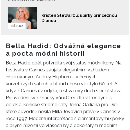
Kristen Stewart: Z upírky princeznou
Dianou
elle.cz
Bella Hadid: Odvážná elegance
a pocta módní historii
Bella Hadid opět potvrdila svůj status módní ikony. Na
festivalu v Cannes zaujala elegantním vzhledem
inspirovaným Audrey Hepburn – v černých
korzetových šatech a blond účesu ve stylu 60. let. A i
když z Cannes už odjela, festivalový duch s ní zůstává.
Při uvedení své značky vůní Orebella v Londýně si
oblékla ikonické stříbrné šaty Johna Galliana pro Dior,
které původně nosila Milla Jovovich právě v Cannes v
roce 1997. Moderní interpretace s diamantovými šperky
a bílými růžemi ve vlasech byla dokonalým módním