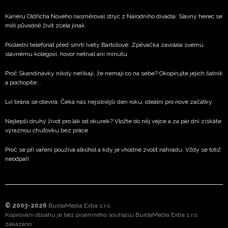
Kariéru Oldřicha Nového nasměroval strýc z Národního divadla: Slavný herec se
měl původně živit zcela jinak
Poslední telefonát před smrtí Ivety Bartošové: Zpěvačka zavolala svému
slavnému kolegovi, hovor netrval ani minutu
Proč Skandinávky nikdy neříkají, že nemají co na sebe? Okopírujte jejich šatník
a pochopíte...
Lví brána se otevírá: Čeká nás nejsilnější den roku, ideální pro nové začátky
Nejlepší druhý život pro lák od okurek? Vložte do něj vejce a za pár dní získáte
výraznou chuťovku bez práce
Proč se při vaření používá alkohol a kdy je vhodné zvolit náhradu. Vždy se totiž
neodpaří
© 2003-2026
BurdaMedia Extra s.r.o.
Kopírování obsahu je bez písemného souhlasu BurdaMedia Extra s.r.o.
zakázáno