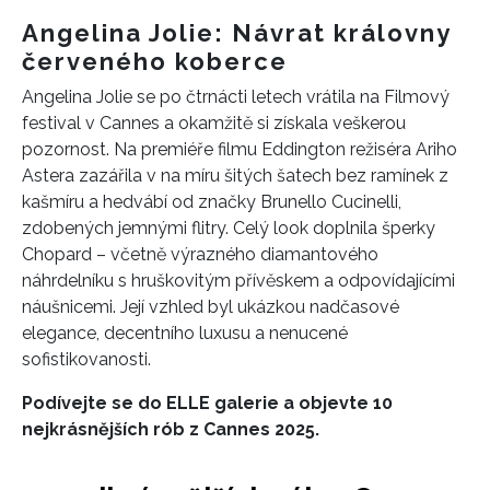
Angelina Jolie: Návrat královny
červeného koberce
Angelina Jolie se po čtrnácti letech vrátila na Filmový
festival v Cannes a okamžitě si získala veškerou
pozornost. Na premiéře filmu Eddington režiséra Ariho
Astera zazářila v na míru šitých šatech bez ramínek z
kašmíru a hedvábí od značky Brunello Cucinelli,
zdobených jemnými flitry. Celý look doplnila šperky
Chopard – včetně výrazného diamantového
náhrdelníku s hruškovitým přívěskem a odpovídajícími
náušnicemi. Její vzhled byl ukázkou nadčasové
elegance, decentního luxusu a nenucené
sofistikovanosti.
Podívejte se do ELLE galerie a objevte 10
nejkrásnějších rób z Cannes 2025.