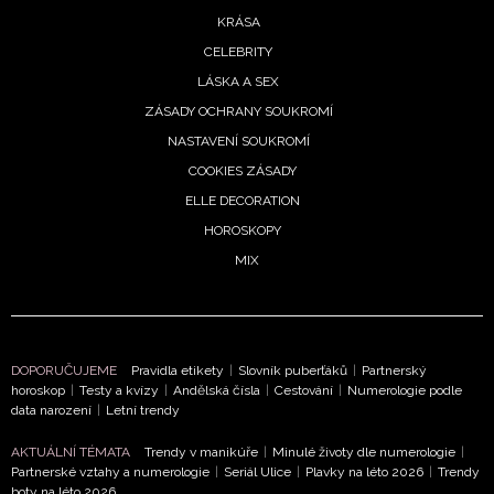
KRÁSA
CELEBRITY
LÁSKA A SEX
ZÁSADY OCHRANY SOUKROMÍ
NASTAVENÍ SOUKROMÍ
COOKIES ZÁSADY
ELLE DECORATION
HOROSKOPY
MIX
DOPORUČUJEME
Pravidla etikety
|
Slovník puberťáků
|
Partnerský
horoskop
|
Testy a kvízy
|
Andělská čísla
|
Cestování
|
Numerologie podle
data narození
|
Letní trendy
AKTUÁLNÍ TÉMATA
Trendy v manikúře
|
Minulé životy dle numerologie
|
Partnerské vztahy a numerologie
|
Seriál Ulice
|
Plavky na léto 2026
|
Trendy
boty na léto 2026