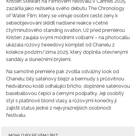
Kristen Stewart na Filmovém festivalu v Cannes 2025
zazářila jako režisérka svého debutu The Chronology
of Water. Film, který se věnuje osobní cestě ženy k
sebeobjevování sklidil nadšené reakce včetně
čtyřminutového standing ovation. Už před premiérou
Kristen zaujala svými módními volbami – na photocallu
ukázala růžový tweedový komplet od Chanelu z
kolekce podzim/zima 2025, který doplnila otevřenými
sandály a slunečními brýlemi.
Na samotné premiéře pak zvolila odvážný look od
Chanelu: bílý saténový blejzr a bermudy s průsvitnou
hedvábnou košilí odhalující břicho, doplněné saténovou
baseballovou čepicí a černými podpatky. Její osobitý
styl s platinově blond vlasy a růžovými konečky jí
zajistil status jedné z nejvýraznějších osobností
festivalu.
MOHLO BY SE VÁM LÍBIT