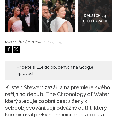
Přejít
do
HOME
galerie
MAGDALÉNA ČEVELOVÁ
/
18. 05. 2025
Přidejte si Elle do oblíbených na
Google
zprávách
Kristen Stewart zazářila na premiéře svého
režijního debutu The Chronology of Water,
který sleduje osobní cestu ženy k
sebeobjevování. Její odvážný outfit, který
kombinoval prvky na hranici dress codu a