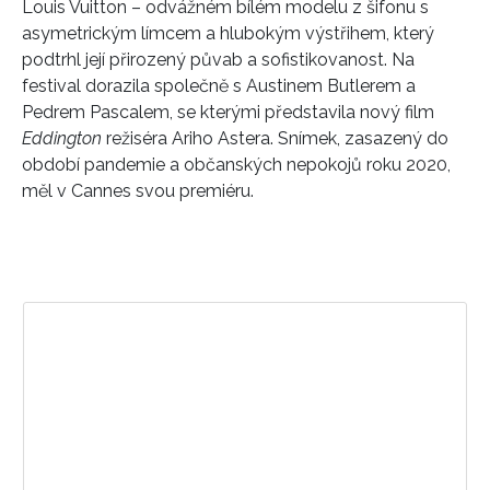
Louis Vuitton – odvážném bílém modelu z šifonu s
asymetrickým límcem a hlubokým výstřihem, který
podtrhl její přirozený půvab a sofistikovanost. Na
festival dorazila společně s Austinem Butlerem a
Pedrem Pascalem, se kterými představila nový film
Eddington
režiséra Ariho Astera. Snímek, zasazený do
období pandemie a občanských nepokojů roku 2020,
měl v Cannes svou premiéru.