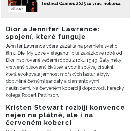
festival Cannes 2025 se vrací noblesa
elle.cz
Dior a Jennifer Lawrence:
spojení, které funguje
Jennifer Lawrence včera zazářila na premiéře svého
filmu Die, My Love v elegantní bílé zakázkové róbě od
Dior inspirované večerní róbou z roku 1949. Šaty měly
vrstvený plisovaný živůtek a volně splývající sukni,
která evokovala jemnost mořských lastur, a byly
doplněné černými sandály a diamantovými
náušnicemi. Na červeném koberci ji doprovodil herecký
kolega Robert Pattinson.
Kristen Stewart rozbíjí konvence
nejen na plátně, ale i na
červeném koberci