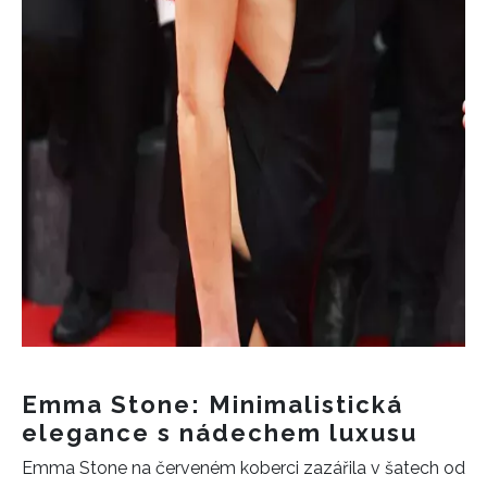
Emma Stone: Minimalistická
elegance s nádechem luxusu
Emma Stone na červeném koberci zazářila v šatech od