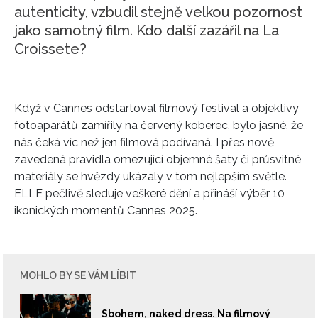
autenticity, vzbudil stejně velkou pozornost
jako samotný film. Kdo další zazářil na La
Croissete?
Když v Cannes odstartoval filmový festival a objektivy
fotoaparátů zamířily na červený koberec, bylo jasné, že
nás čeká víc než jen filmová podívaná. I přes nově
zavedená pravidla omezující objemné šaty či průsvitné
materiály se hvězdy ukázaly v tom nejlepším světle.
ELLE pečlivě sleduje veškeré dění a přináší výběr 10
ikonických momentů Cannes 2025.
MOHLO BY SE VÁM LÍBIT
Sbohem, naked dress. Na filmový