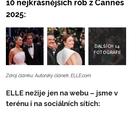
10 nejkrásnějších rób z Cannes
2025:
Přejít
do
galerie
Zdroj článku:
Autorský článek, ELLE.com
ELLE nežije jen na webu – jsme v
NEWSLETTER
terénu i na sociálních sítích:
ODESLAT
Přihlášením k newsletteru souhlasíte s
Obchodními
podmínkami společnosti BurdaMedia Extra s.r.o.
a