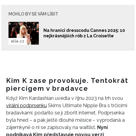
MOHLO BY SE VÁM LÍBIT
Na hranici dresscodu Cannes 2025: 10
nejkrásnějších rób z La Croisette
elle.cz
Kim K zase provokuje. Tentokrát
piercigem v bradavce
Když Kim Kardashian uvedla v říjnu 2023 na trh svou
virální podprsenku
Skims Ultimate Nipple Bra s trčícími
bradavkami, podařilo se jí zbořit internet. Podprsenka
byla hned – a pak ještě dlouhé měsíce – vyprodaná a
zájemkyně o ni se zapisovaly na waitlist.
Nyní
podnikavá Kim představuje novou verzi