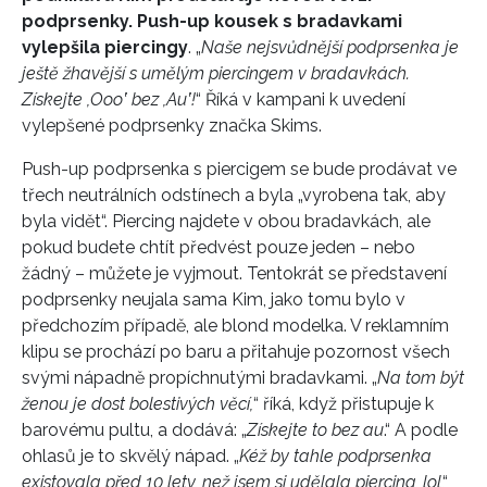
podprsenky. Push-up kousek s bradavkami
vylepšila piercingy
. „
Naše nejsvůdnější podprsenka je
ještě žhavější s umělým piercingem v bradavkách.
Získejte ,Oooʽ bez ,Auʽ!
“ Říká v kampani k uvedení
vylepšené podprsenky značka Skims.
Push-up podprsenka s piercigem se bude prodávat ve
třech neutrálních odstínech a byla „vyrobena tak, aby
byla vidět“. Piercing najdete v obou bradavkách, ale
pokud budete chtít předvést pouze jeden – nebo
žádný – můžete je vyjmout. Tentokrát se představení
podprsenky neujala sama Kim, jako tomu bylo v
předchozím případě, ale blond modelka. V reklamním
klipu se prochází po baru a přitahuje pozornost všech
svými nápadně propíchnutými bradavkami. „
Na tom být
ženou je dost bolestivých věcí,
“ říká, když přistupuje k
barovému pultu, a dodává: „
Získejte to bez au
.“ A podle
ohlasů je to skvělý nápad. „
Kéž by tahle podprsenka
existovala před 10 lety, než jsem si udělala piercing, lol
,“