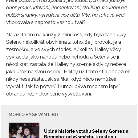
které používám na spoustu jednoduchých věcí, jako je
anonymní surfování, komentování, stalking, koukání na
holčičí stránky, vytváření více účtů. Víte, na takové věci
,“
vtipkovala s naprosto vážnou tváří.
Narážela tím na kauzy z minulosti, kdy byla fanoušky
Seleny několikrát obviněna z toho, že ji provokuje a
zesměšňuje ve svých stories. Ačkoli to Hailey vždy
vyvracela jako náhodu nebo nehodu a Selena se jí
několikrát zastala, že Haileyiny so-me aktivity nebere
jako útok na svou osobu, Hailey už tento stín podezření
nikdy nesetřásla. Jak se říká, když něco nemůžeš
vyvrátit, tak to potvrď. Humor bývá mnohem lepší
obranou něž nekonečné vysvětlování.
MOHLO BY SE VÁM LÍBIT
Úplná historie vztahu Seleny Gomez a
Bennyho: od výsměchu k prstenu