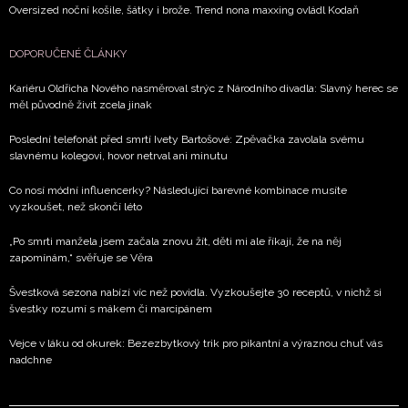
Oversized noční košile, šátky i brože. Trend nona maxxing ovládl Kodaň
DOPORUČENÉ ČLÁNKY
Kariéru Oldřicha Nového nasměroval strýc z Národního divadla: Slavný herec se
měl původně živit zcela jinak
Poslední telefonát před smrtí Ivety Bartošové: Zpěvačka zavolala svému
slavnému kolegovi, hovor netrval ani minutu
Co nosí módní influencerky? Následující barevné kombinace musíte
vyzkoušet, než skončí léto
„Po smrti manžela jsem začala znovu žít, děti mi ale říkají, že na něj
zapomínám,“ svěřuje se Věra
Švestková sezona nabízí víc než povidla. Vyzkoušejte 30 receptů, v nichž si
švestky rozumí s mákem či marcipánem
Vejce v láku od okurek: Bezezbytkový trik pro pikantní a výraznou chuť vás
nadchne