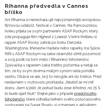
Rihanna předvedla v Cannes
bříško
Ani Rihanna si nenechala ujít nejvýznamnější evropskou
filmovou událost, festival v Cannes. Na francouzskou
riviéru přijela se svým partnerem ASAP Rockym, který
zde propaguje film
Highest 2 Lowest
. V krimi thrilleru si
rapper ASAP Rocky zahrál po boku Denzela
Washingtona, Ilfeneshe Hadera nebo raperky Ice Spice.
RiRi s ASAP Rockym na sebe okamžitě strhli pozornost
a svůj podíl na tom mělo i Rihannino těhotenství.
Zpěvačka s raperem čeká třetího potomka a netají se
tím, že by svým dvěma malým synům ráda pořídila
sestru. Obává se ale, že jí to nevyjde ani do třetice. Před
nedávnem v rozhovoru prohlásila: „
Nedaří se mi mít
dceru. Jsem si jistá, že pokud budu zase těhotná, na 75 %
to bude opět kluk
.“ Stejně jako v případě
předchozího
těhotenství
, které odhalila během svého poločasového
vystoupení na Super Bowlu, si oznámení o aktuálním