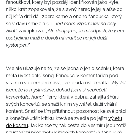
fanouškovi, který byl později identifikován jako Kyle,
několikrát zopakovala, že slavný herec je její a aťse od
něj k***a drží dál, zbere kamera onoho fanouška, který
se v davu směje a šílí. „
Teď mám vzpomínku na celý
život
,“ zavtipkoval. „A
le doufejme, že mi odpustí, že jsem
psal jejímu muži a dovolí mi vrátit se na její další
vystoupení
."
Vše ale ukazuje na to, že se jednalo jen o scénku, která
měla uvést další song. Fanoušci v komentářích pod
virálním videem přiznávají, že je událost zmátla. „
Myslel
jsem, že to myslí vážně, dokud jsem si nepřečetl
komentáře, haha
." Perry, která v dubnu zahájila šňůru
svých koncertů, se snaží k nim vytvářet další virální
kontent. Snaží se tím přitáhnout pozornost ke své práci
a konečně utišit kritiku, která se zvedla po jejím
výletu
do kosmu
. Jak koncerty, tak cesta do vesmíru jsou totiž
neustálými předměty kritických komentářů fanoušků.