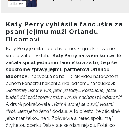
elle.cz
Katy Perry vyhlásila fanouška za
psaní jejímu muži Orlandu
Bloomovi
Katy Perry je milá – do chvíle, než se jí někdo začne
vměšovat do vztahu.
Katy Perry na svém koncertě
začala spílat jednomu fanouškovi za to, že píše
soukromé zprávy jejímu partnerovi Orlandu
Bloomovi
. Zpěvačka se na TikTok videu natočeném
během koncertu naklání a říká jednomu fanouškovi:
„
Roztomilý úsměv. Vím, proč jsi tady.… Poslouchej, jestli
budeš dál psát zprávy mému muži, nechám tě odstranit
.“
A drsně pokračovala: „
Vážně, starej se o svůj vlastní
život. Jsem jeho žena
,“ dodala. A to přesto, že oficiálně
jeho manželkou není. Zpěvačka a herec spolu mají
čtyřletou dcerku Daisy, ale sezdaní nejsou. Poté, co