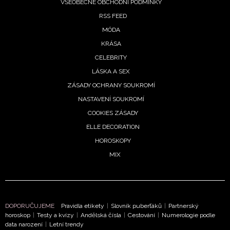
VŠEOBECNÉ OBCHODNÍ PODMÍNKY
RSS FEED
MÓDA
KRÁSA
CELEBRITY
LÁSKA A SEX
ZÁSADY OCHRANY SOUKROMÍ
NASTAVENÍ SOUKROMÍ
COOKIES ZÁSADY
ELLE DECORATION
HOROSKOPY
MIX
DOPORUČUJEME
Pravidla etikety
|
Slovník puberťáků
|
Partnerský
horoskop
|
Testy a kvízy
|
Andělská čísla
|
Cestování
|
Numerologie podle
data narození
|
Letní trendy