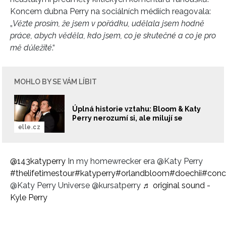
Koncem dubna Perry na sociálních médiích reagovala:
„
Vězte prosím, že jsem v pořádku, udělala jsem hodně
práce, abych věděla, kdo jsem, co je skutečné a co je pro
mě důležité
.“
MOHLO BY SE VÁM LÍBIT
Úplná historie vztahu: Bloom & Katy
Perry nerozumí si, ale milují se
elle.cz
@143katyperry
In my homewrecker era @Katy Perry
#thelifetimestour
#katyperry
#orlandbloom
#doechii
#conc
@Katy Perry Universe @kursatperry
♬ original sound -
Kyle Perry