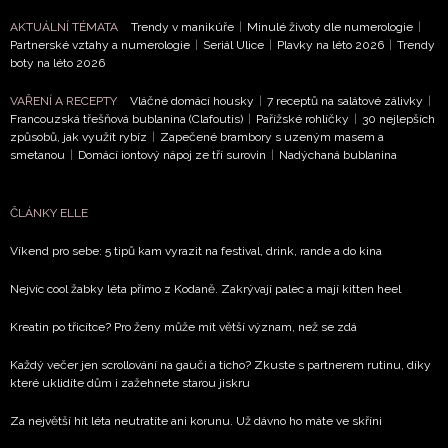
AKTUÁLNÍ TÉMATA
Trendy v manikúře
|
Minulé životy dle numerologie
|
Partnerské vztahy a numerologie
|
Seriál Ulice
|
Plavky na léto 2026
|
Trendy
boty na léto 2026
VAŘENÍ A RECEPTY
Vláčné domácí housky
|
7 receptů na salátové zálivky
|
Francouzská třešňová bublanina (Clafoutis)
|
Pařížské rohlíčky
|
30 nejlepších
způsobů, jak využít rybíz
|
Zapečené brambory s uzeným masem a
smetanou
|
Domácí iontový nápoj ze tří surovin
|
Nadýchaná bublanina
ČLÁNKY ELLE
Víkend pro sebe: 5 tipů kam vyrazit na festival, drink, rande a do kina
Nejvíc cool žabky léta přímo z Kodaně. Zakrývají palec a mají kitten heel
Kreatin po třicítce? Pro ženy může mít větší význam, než se zdá
Každý večer jen scrollování na gauči a ticho? Zkuste s partnerem rutinu, díky
které uklidíte dům i zažehnete starou jiskru
Za největší hit léta neutratíte ani korunu. Už dávno ho máte ve skříni