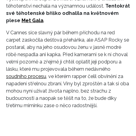
těhotenství nechala na významnou událost.
Tentokrát
své těhotenské bříško odhalila na květnovém
plese
Met Gala
.
V Cannes sice slavný pár během příchodu na red
carpet zaskočila dešťová přeháňka, ale ASAP Rocky se
INFORMACE
postaral, aby na jeho osudovou ženu v jasně modré
róbě nespadla ani kapka. Před kamerami se k ní choval
REDAKCE
velmi pozorně a zřejmě jí chtěl oplatit její podporu a
lásku, které mu projevovala během nedávného
soudního procesu
, ve kterém rapper čelil obvinění za
napadení střelnou zbraní. Viny byl zproštěn a tak si oba
mohou nyní užívat života naplno, bez strachu z
budoucnosti a naopak se těšit na to, že bude díky
třetímu miminku zase o něco radostnější.