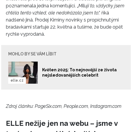
poznamenala jedna komentující. „
Miluji to, vždycky jsem
chtěla tento vzhled, ale nedokázala jsem to
,“ říká
nadšeně jiná. Prodej Kiminy novinky s propíchnutými
bradavkami startuje 22. května a tušíme, že bude opět
rychle vyprodaná.
MOHLO BY SE VÁM LÍBIT
Květen 2025: To nejnovější ze života
nejsledovanějších celebrit
elle.cz
Zdroj článku:
PageSix.com, People.com, Instagram.com
ELLE nežije jen na webu – jsme v