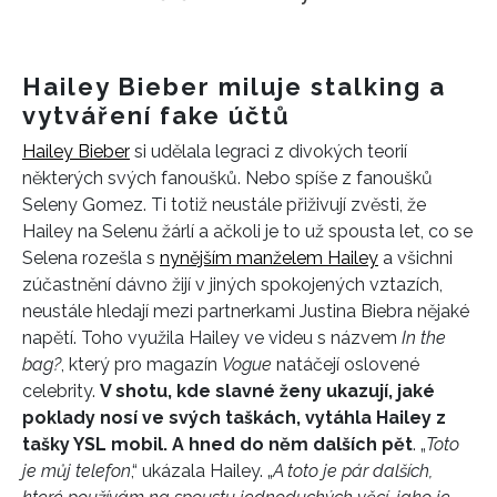
Hailey Bieber miluje stalking a
vytváření fake účtů
Hailey Bieber
si udělala legraci z divokých teorií
některých svých fanoušků. Nebo spíše z fanoušků
Seleny Gomez. Ti totiž neustále přiživují zvěsti, že
Hailey na Selenu žárlí a ačkoli je to už spousta let, co se
Selena rozešla s
nynějším manželem Hailey
a všichni
zúčastnění dávno žijí v jiných spokojených vztazích,
neustále hledají mezi partnerkami Justina Biebra nějaké
napětí. Toho využila Hailey ve videu s názvem
In the
bag?
, který pro magazín
Vogue
natáčejí oslovené
celebrity.
V shotu, kde slavné ženy ukazují, jaké
poklady nosí ve svých taškách, vytáhla Hailey z
tašky YSL mobil. A hned do něm dalších pět
. „
Toto
je můj telefon
,“ ukázala Hailey. „
A toto je pár dalších,