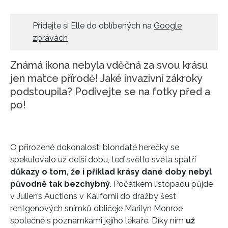
HOME
Přidejte si Elle do oblíbených na
Google
zprávách
Známá ikona nebyla vděčná za svou krásu
jen matce přírodě! Jaké invazivní zákroky
podstoupila? Podívejte se na fotky před a
po!
O přirozené dokonalosti blonďaté herečky se
spekulovalo už delší dobu, teď světlo světa spatří
důkazy o tom, že i příklad krásy dané doby nebyl
původně tak bezchybný
. Počátkem listopadu půjde
v Julien’s Auctions v Kalifornii do dražby šest
rentgenových snímků obličeje Marilyn Monroe
společně s poznámkami jejího lékaře. Díky nim
už