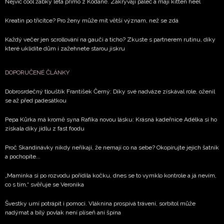
Nejvíc cool žabky léta přímo z Kodaně. Zakrývají palec a mají kitten heel
Kreatin po třicítce? Pro ženy může mít větší význam, než se zdá
Každý večer jen scrollování na gauči a ticho? Zkuste s partnerem rutinu, díky
které uklidíte dům i zažehnete starou jiskru
DOPORUČENÉ ČLÁNKY
Dobrosrdečný tlouštík František Černý: Díky své nadváze získával role, oženil
se až před padesátkou
Pepa Kůrka má kromě syna Rafíka novou lásku: Krásná kadeřnice Adélka si ho
získala díky jídlu z fast foodu
Proč Skandinávky nikdy neříkají, že nemají co na sebe? Okopírujte jejich šatník
a pochopíte...
„Maminka si po rozvodu pořídila kočku, dnes se to vymklo kontrole a já nevím,
co s tím,“ svěřuje se Veronika
Švestky umí potrápit i pomoci. Vláknina prospívá trávení, sorbitol může
nadýmat a bílý povlak není plíseň ani špína