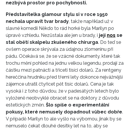
nezbývá prostor pro pochybnosti.
Představitelka glamour stylu si v roce 1950
nechala upravit tvar brady
, takže například už v
slavné komedii Někdo to rád horké byla Marilyn po
úpravě vzhledu. Nezůstala ale jen u brady, i
její
nos
se
stal obětí skalpelu zkušeného chirurga
. Do teď se
ovšem operace skrývala za údajnou zlomeninu při
pádu. Očekává se, že se vzácné dokumenty, které tak
trochu mění pohled na jednu velkou legendu, prodají za
částku mezi patnácti a třiceti tisíci dolarů. Za rentgeny
hereččina hrudníku před třemi lety dokonce nejvážnější
zájemce utratil čtyřicet pět tisíc dolarů. Cena je tak
vysoká i z toho důvdou, že v padesátých letech bylo
vyloženě neobvyklé obracet se na doktory z důvodu
estetických změn.
Šlo spíše o experimentální
pokusy, které nemusely dopadnout vůbec dobře
.
V případě Marilyn to ale vyšlo na výbornou, jinak by se
nemuselo čekat dlouhé desítky let na to, aby se