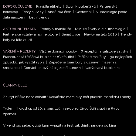
podmínkami společnosti BurdaMedia Extra s.r.o.
a
DOPORUČUJEME
Pravidla etikety
|
Slovník puberťáků
|
Partnerský
potvrzujete, že jste se seznámili se
Zásadami
horoskop
|
Testy a kvízy
|
Andělská čísla
|
Cestování
|
Numerologie podle
ochrany soukromí
- BurdaMedia Extra s.r.o. bude s
data narození
|
Letní trendy
Vašimi údaji pracovat zejména k organizaci a
AKTUÁLNÍ TÉMATA
Trendy v manikúře
|
Minulé životy dle numerologie
|
vyhodnocení akce a zasílání novinek.
Partnerské vztahy a numerologie
|
Seriál Ulice
|
Plavky na léto 2026
|
Trendy
boty na léto 2026
Chcete navíc dostávat i další zajímavé a exkluzivní
informace od našich partnerů? Pokud souhlasíte se
VAŘENÍ A RECEPTY
Vláčné domácí housky
|
7 receptů na salátové zálivky
|
zpracováním údajů k tomuto účelu podle
Zásad ochrany
Francouzská třešňová bublanina (Clafoutis)
|
Pařížské rohlíčky
|
30 nejlepších
soukromí BurdaMedia Extra s.r.o.
, zaškrtněte toto pole.
způsobů, jak využít rybíz
|
Zapečené brambory s uzeným masem a
smetanou
|
Domácí iontový nápoj ze tří surovin
|
Nadýchaná bublanina
ČLÁNKY ELLE
Zakrýt bříško nebo odhalit? Kodaňské maminky boří pravidla mateřství i módy
Týdenní horoskop od 10. srpna: Lvům se obrací život, Štíři uspějí a Ryby
zpomalí
Víkend pro sebe: 5 tipů kam vyrazit na festival, drink, rande a do kina