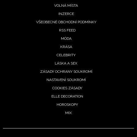
VOLNÁ MÍSTA
INZERCE
VŠEOBECNÉ OBCHODNÍ PODMÍNKY
RSS FEED
MÓDA
KRÁSA
CELEBRITY
LÁSKA A SEX
ZÁSADY OCHRANY SOUKROMÍ
NASTAVENÍ SOUKROMÍ
COOKIES ZÁSADY
ELLE DECORATION
NEWSLETTER
HOROSKOPY
MIX
ODESLAT
Přihlášením k newsletteru souhlasíte s
Obchodními