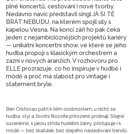
plné koncertů, cestování i nové tvorby.
Nedávno navíc představil singl JÁ SI TĚ
BRÁT NEBUDU, na kterém spojil síly s
kapelou Vesna. Na konci září ho pak čeká
jeden z nejambicióznějších projektů kariéry
— unikátní koncertní show, ve které se jeho
hudba propojí s klasickým orchestrem a
zazní v nových aranžích. V rozhovoru pro
ELLE prozrazuje, co ho inspiruje v hudbě i
módě a proč má slabost pro vintage i
statement brýle.
Ben Cristovao patří k těm osobnostem, u nichž se
hudba, styl a životní filozofie přirozeně prolínají. Stejně
suverénně, s jakou střídá hudební žánry, přistupuje i k
módě — bez škatulek, bez slepého následování trendů,