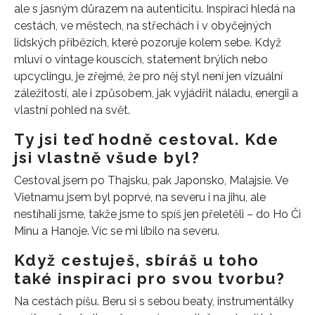
ale s jasným důrazem na autenticitu. Inspiraci hledá na
cestách, ve městech, na střechách i v obyčejných
lidských příbězích, které pozoruje kolem sebe. Když
mluví o vintage kouscích, statement brýlích nebo
upcyclingu, je zřejmé, že pro něj styl není jen vizuální
záležitostí, ale i způsobem, jak vyjádřit náladu, energii a
vlastní pohled na svět.
Ty jsi teď hodně cestoval. Kde
jsi vlastně všude byl?
Cestoval jsem po Thajsku, pak Japonsko, Malajsie. Ve
Vietnamu jsem byl poprvé, na severu i na jihu, ale
nestíhali jsme, takže jsme to spíš jen přeletěli – do Ho Či
Minu a Hanoje. Víc se mi líbilo na severu.
Když cestuješ, sbíráš u toho
také inspiraci pro svou tvorbu?
Na cestách píšu. Beru si s sebou beaty, instrumentálky