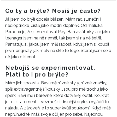
Co ty a brýle? Nosíš je často?
Já jsem do brýlí docela blázen. Mám rád sluneční i
nedioptrické, čistě jako módní doplněk. Od malička.
Paradox je, že jsem miloval Ray-Ban aviátorky, ale jako
teenager jsem na ně neměl, tak jsem si na ně šetřil.
Pamatuju si, jakou jsem měl radost, když jsem si koupil
první originály, jak měly na skle to logo. Staral jsem se o
ně jako o klenot.
Nebojíš se experimentovat.
Platí to i pro brýle?
Mám jich spoustu. Baví mě různé styly, různé značky,
spíš extravagantnější kousky. Jsou pro mě trochu jako
šperk. Baví mě i barevné, které dotvářejí outfit. Kolikrát
je to i statement – vezmeš si drsnější brýle a vyjádří to
náladu. A zároveň je to super kvůli soukromí. Když máš
neprůhledné, máš svoje oči jen pro sebe. Najednou