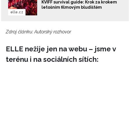
KVIFF survival guide: Krok za krokem
letošním filmovým bludištěm
elle.cz
Zdroj článku:
Autorský rozhovor
ELLE nežije jen na webu – jsme v
terénu i na sociálních sítích:
NEWSLETTER
ODESLAT
Přihlášením k newsletteru souhlasíte s
Obchodními
podmínkami společnosti BurdaMedia Extra s.r.o.
a
potvrzujete, že jste se seznámili se
Zásadami
ochrany soukromí
- BurdaMedia Extra s.r.o. bude s