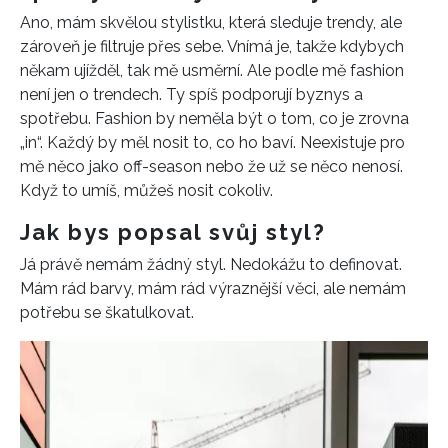
Ano, mám skvělou stylistku, která sleduje trendy, ale
REDAKCE
zároveň je filtruje přes sebe. Vnímá je, takže kdybych
někam ujížděl, tak mě usměrní. Ale podle mě fashion
není jen o trendech. Ty spíš podporují byznys a
spotřebu. Fashion by neměla být o tom, co je zrovna
„in“. Každý by měl nosit to, co ho baví. Neexistuje pro
mě něco jako off-season nebo že už se něco nenosí.
Když to umíš, můžeš nosit cokoliv.
Jak bys popsal svůj styl?
Já právě nemám žádný styl. Nedokážu to definovat.
Mám rád barvy, mám rád výraznější věci, ale nemám
potřebu se škatulkovat.