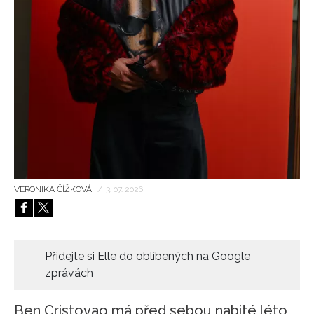
HOME
VERONIKA ČÍŽKOVÁ
/
3. 07. 2026
Přidejte si Elle do oblíbených na
Google
zprávách
Ben Cristovao má před sebou nabité léto