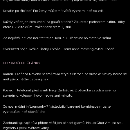
Kreatin po třicítce? Pro ženy může mít větší význam, než se zdá
Každý večer jen scrollování na gauči a ticho? Zkuste s partnerem rutinu, díky
které uklidíte dům i zažehnete starou jiskru
Za největší hit léta neutratíte ani korunu. Už dávno ho máte ve skříni
Oversized noční košile, šátky i brože. Trend nona maxxing ovládl Kodaň
DOPORUČENÉ ČLÁNKY
Kariéru Oldřicha Nového nasměroval strýc z Národního divadla: Slavný herec se
měl původně živit zcela jinak
Poslední telefonát před smrtí Ivety Bartošové: Zpěvačka zavolala svému
slavnému kolegovi, hovor netrval ani minutu
Co nosí módní influencerky? Následující barevné kombinace musíte
vyzkoušet, než skončí léto
Zachránil 194 vojáků a přitom vážil jen pár set gramů. Holub Cher Ami se stal
legendou první světové války