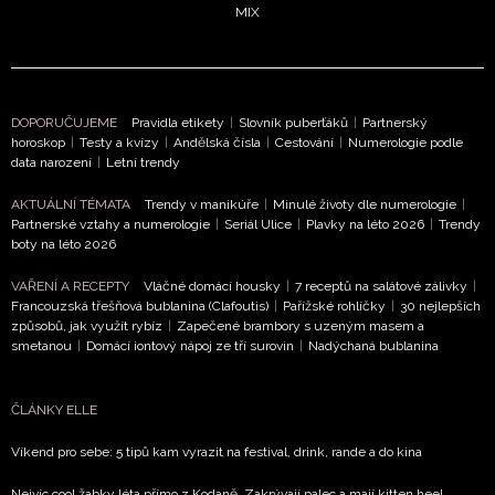
MIX
DOPORUČUJEME
Pravidla etikety
|
Slovník puberťáků
|
Partnerský
horoskop
|
Testy a kvízy
|
Andělská čísla
|
Cestování
|
Numerologie podle
data narození
|
Letní trendy
AKTUÁLNÍ TÉMATA
Trendy v manikúře
|
Minulé životy dle numerologie
|
Partnerské vztahy a numerologie
|
Seriál Ulice
|
Plavky na léto 2026
|
Trendy
boty na léto 2026
VAŘENÍ A RECEPTY
Vláčné domácí housky
|
7 receptů na salátové zálivky
|
Francouzská třešňová bublanina (Clafoutis)
|
Pařížské rohlíčky
|
30 nejlepších
způsobů, jak využít rybíz
|
Zapečené brambory s uzeným masem a
smetanou
|
Domácí iontový nápoj ze tří surovin
|
Nadýchaná bublanina
ČLÁNKY ELLE
Víkend pro sebe: 5 tipů kam vyrazit na festival, drink, rande a do kina
Nejvíc cool žabky léta přímo z Kodaně. Zakrývají palec a mají kitten heel