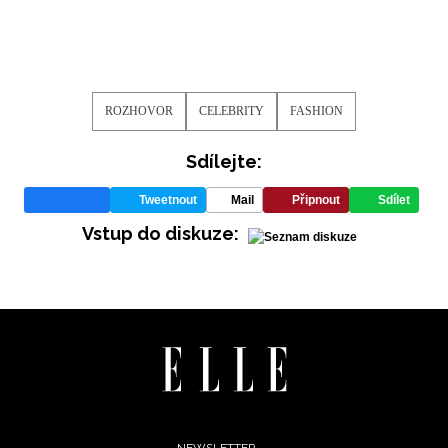
Vašimi údaji pracovat zejména k organizaci a
vyhodnocení akce a zasílání novinek.
Chcete navíc dostávat i další zajímavé a exkluzivní
informace od našich partnerů? Pokud souhlasíte se
ROZHOVOR
CELEBRITY
FASHION
zpracováním údajů k tomuto účelu podle
Zásad ochrany
soukromí BurdaMedia Extra s.r.o.
, zaškrtněte toto pole.
Sdílejte:
Tweetnout
Mail
Připnout
Sdílet
Vstup do diskuze: