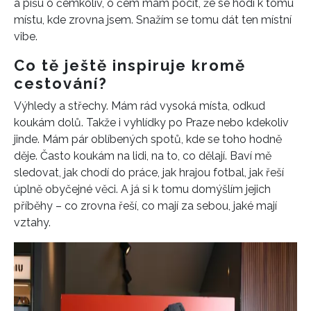
a píšu o čemkoliv, o čem mám pocit, že se hodí k tomu
místu, kde zrovna jsem. Snažím se tomu dát ten místní
vibe.
Co tě ještě inspiruje kromě
cestování?
Výhledy a střechy. Mám rád vysoká místa, odkud
koukám dolů. Takže i vyhlídky po Praze nebo kdekoliv
jinde. Mám pár oblíbených spotů, kde se toho hodně
děje. Často koukám na lidi, na to, co dělají. Baví mě
sledovat, jak chodí do práce, jak hrajou fotbal, jak řeší
úplně obyčejné věci. A já si k tomu domýšlím jejich
příběhy – co zrovna řeší, co mají za sebou, jaké mají
vztahy.