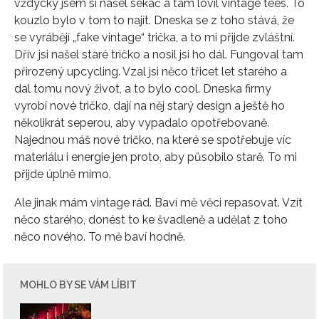
vždycky jsem si našel sekáč a tam lovil vintage tees. To
kouzlo bylo v tom to najít. Dneska se z toho stává, že
se vyrábějí „fake vintage“ trička, a to mi přijde zvláštní.
Dřív jsi našel staré tričko a nosil jsi ho dál. Fungoval tam
přirozený upcycling. Vzal jsi něco třicet let starého a
dal tomu nový život, a to bylo cool. Dneska firmy
vyrobí nové tričko, dají na něj starý design a ještě ho
několikrát seperou, aby vypadalo opotřebovaně.
Najednou máš nové tričko, na které se spotřebuje víc
materiálu i energie jen proto, aby působilo starě. To mi
přijde úplně mimo.
Ale jinak mám vintage rád. Baví mě věci repasovat. Vzít
něco starého, donést to ke švadleně a udělat z toho
něco nového. To mě baví hodně.
MOHLO BY SE VÁM LÍBIT