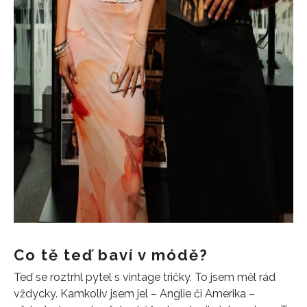
Co tě teď baví v módě?
Teď se roztrhl pytel s vintage tričky. To jsem měl rád
vždycky. Kamkoliv jsem jel – Anglie či Amerika –