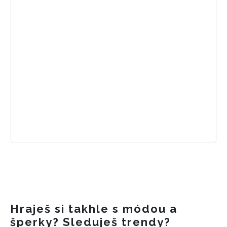
Hraješ si takhle s módou a
šperky? Sleduješ trendy?
INFORMACE