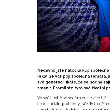
Nedávno jste natočila klip společně 
řekla, že vás pojí společná témata, 
své generaci říkáte, že se hodně z
změnit. Promítáte tyto své životní p
Ve své hudbě se snažím co nejvíce řešit
nebo sociální problémy. Někdy to dělám
aby si lidé prostřednictvím mé muziky na