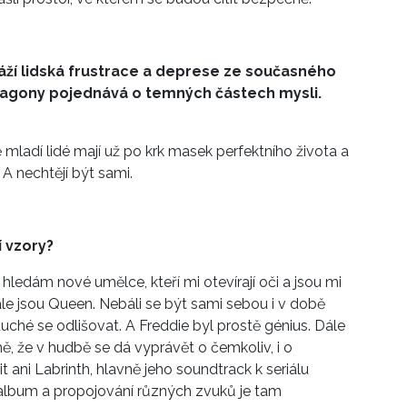
áží lidská frustrace a deprese ze současného
for agony pojednává o temných částech mysli.
ně mladí lidé mají už po krk masek perfektního života a
 A nechtějí být sami.
 vzory?
ledám nové umělce, kteří mi otevírají oči a jsou mi
ale jsou Queen. Nebáli se být sami sebou i v době
ché se odlišovat. A Freddie byl prostě génius. Dále
, že v hudbě se dá vyprávět o čemkoliv, i o
t ani Labrinth, hlavně jeho soundtrack k seriálu
í album a propojování různých zvuků je tam