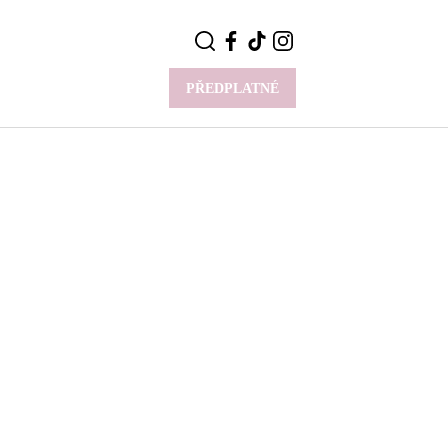
PŘEDPLATNÉ
VÍCE
Y
CELEBRITY
Novinky
Styl slavných
Rozhovory
ie