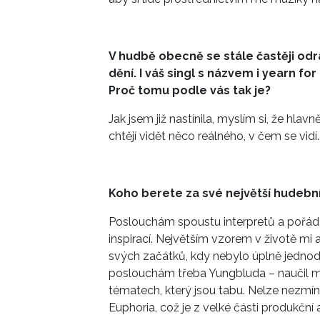
V hudbě obecně se stále častěji odr
dění. I váš singl s názvem i yearn 
Proč tomu podle vás tak je?
Jak jsem již nastínila, myslím si, že hlav
chtějí vidět něco reálného, v čem se vidí.
Koho berete za své největší hudební
Poslouchám spoustu interpretů a pořád h
inspirací. Největším vzorem v životě mi 
svých začátků, kdy nebylo úplně jednodu
poslouchám třeba Yungbluda – naučil mě
tématech, který jsou tabu. Nelze nezmíni
Euphoria, což je z velké části produkčn