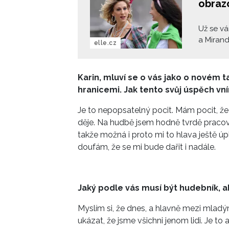
obraz
Už se vá
a Miran
elle.cz
Stanice 
v novém 
pojďte s
Karin, mluví se o vás jako o novém ta
hranicemi. Jak tento svůj úspěch vn
Je to nepopsatelný pocit. Mám pocit, že
děje. Na hudbě jsem hodně tvrdě pracov
takže možná i proto mi to hlava ještě ú
doufám, že se mi bude dařit i nadále.
Jaký podle vás musí být hudebník, a
Myslím si, že dnes, a hlavně mezi mladý
ukázat, že jsme všichni jenom lidi. Je to a