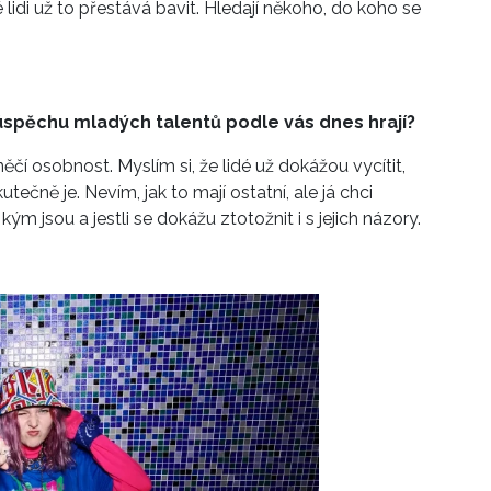
 lidi už to přestává bavit. Hledají někoho, do koho se
v úspěchu mladých talentů podle vás dnes hrají?
ěčí osobnost. Myslím si, že lidé už dokážou vycítit,
tečně je. Nevím, jak to mají ostatní, ale já chci
kým jsou a jestli se dokážu ztotožnit i s jejich názory.