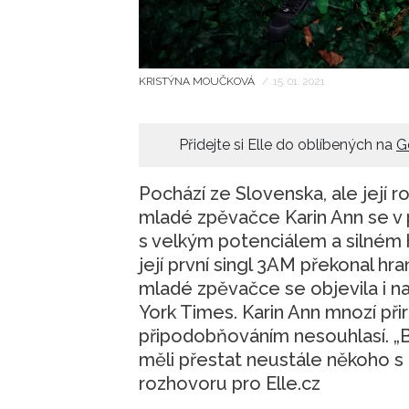
KRISTÝNA MOUČKOVÁ
/
15. 01. 2021
Přidejte si Elle do oblíbených na
G
Pochází ze Slovenska, ale její r
mladé zpěvačce Karin Ann se v 
s velkým potenciálem a silném 
její první singl 3AM překonal hr
mladé zpěvačce se objevila i n
York Times. Karin Ann mnozí přiro
připodobňováním nesouhlasí. „Bil
měli přestat neustále někoho s 
rozhovoru pro Elle.cz