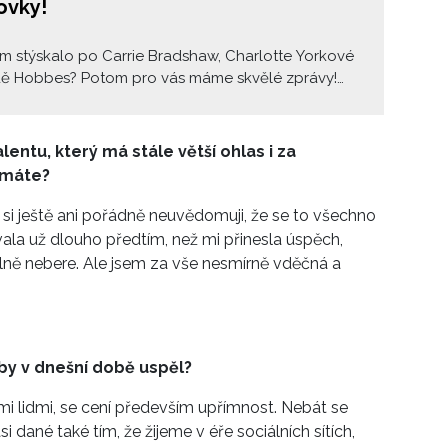
ovky!
m stýskalo po Carrie Bradshaw, Charlotte Yorkové
dě Hobbes? Potom pro vás máme skvělé zprávy!
HBO Max dnes potvrdila, že se kultovní seriál vrací
revivalu! Podívejte se s námi na jeho teaser a
i přečíst, co o novém projektu všechno víme!
lentu, který má stále větší ohlas i za
ímáte?
 si ještě ani pořádně neuvědomuji, že se to všechno
ala už dlouho předtím, než mi přinesla úspěch,
plně nebere. Ale jsem za vše nesmírně vděčná a
by v dnešní době uspěl?
mi lidmi, se cení především upřímnost. Nebát se
si dané také tím, že žijeme v éře sociálních sítích,