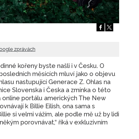
Přihlášením k newsletteru souhlasíte s
Obcho
společnosti BurdaMedia Extra s.r.o.
a potv
Zásadami ochrany soukromí
- BurdaMedia E
pracovat zejména k organizaci a vyhodnocení 
Chcete navíc dostávat i další zajímavé a exkluz
Pokud souhlasíte se zpracováním údajů k tom
oogle zprávách
soukromí BurdaMedia Extra s.r.o.
, zaškrtnět
odinné kořeny byste našli i v Česku. O
posledních měsících mluví jako o objevu
hlasu nastupující Generace Z. Ohlas na
anice Slovenska i Česka a zmínka o této
a online portálu amerických The New
vnávají k Billie Eilish, ona sama s
lie si velmi vážím, ale podle mě už by lidi
někým porovnávat,“ říká v exkluzivním