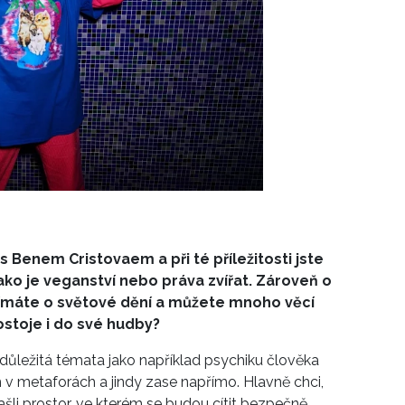
s Benem Cristovaem a při té příležitosti jste
jako je veganství nebo práva zvířat. Zároveň o
ajímáte o světové dění a můžete mnoho věcí
ostoje i do své hudby?
 důležitá témata jako například psychiku člověka
 v metaforách a jindy zase napřímo. Hlavně chci,
šli prostor, ve kterém se budou cítit bezpečně.