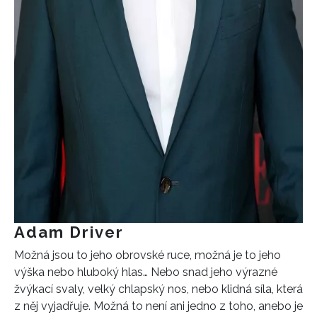
Adam Driver
Možná jsou to jeho obrovské ruce, možná je to jeho
výška nebo hluboký hlas… Nebo snad jeho výrazné
žvýkací svaly, velký chlapský nos, nebo klidná síla, která
z něj vyjadřuje. Možná to není ani jedno z toho, anebo je