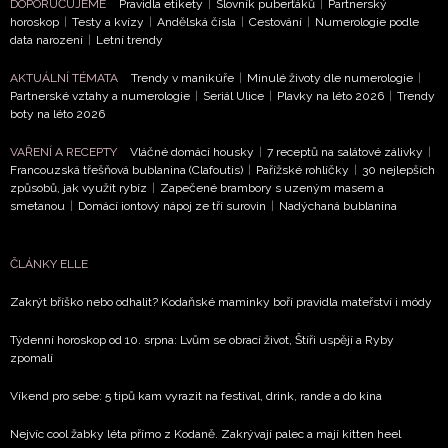
DOPORUČUJEME
Pravidla etikety
|
Slovník puberťáků
|
Partnerský
horoskop
|
Testy a kvízy
|
Andělská čísla
|
Cestování
|
Numerologie podle
data narození
|
Letní trendy
AKTUÁLNÍ TÉMATA
Trendy v manikúře
|
Minulé životy dle numerologie
|
Partnerské vztahy a numerologie
|
Seriál Ulice
|
Plavky na léto 2026
|
Trendy
boty na léto 2026
VAŘENÍ A RECEPTY
Vláčné domácí housky
|
7 receptů na salátové zálivky
|
Francouzská třešňová bublanina (Clafoutis)
|
Pařížské rohlíčky
|
30 nejlepších
způsobů, jak využít rybíz
|
Zapečené brambory s uzeným masem a
smetanou
|
Domácí iontový nápoj ze tří surovin
|
Nadýchaná bublanina
ČLÁNKY ELLE
Zakrýt bříško nebo odhalit? Kodaňské maminky boří pravidla mateřství i módy
Týdenní horoskop od 10. srpna: Lvům se obrací život, Štíři uspějí a Ryby
zpomalí
Víkend pro sebe: 5 tipů kam vyrazit na festival, drink, rande a do kina
Nejvíc cool žabky léta přímo z Kodaně. Zakrývají palec a mají kitten heel