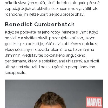
několik slavných mužů, kteří do této kategorie přesně
zapadají. Jejich atraktivitu sice neumíme vysvětlit, ale
rozhodně jim nelze upřít, že jsou prostě žhaví.
Benedict Cumberbatch
Když se podíváte na jeho fotky, řeknete si „hm“. Když
ho vidíte a slyšíte mluvit, pozorujete způsob, jakým
gestikuluje a pokud je ještě navíc oblečen v obleku s
vlasy sčesanými dozadu, okamžitě se to změní na
„hmmm“. Představitel dokonalého anglického
gentlemana, který je sofistikovaně uhlazený, ale nikoli
úlisný, umí okouzlit i bez vulgárního prvoplánového
sexappealu.