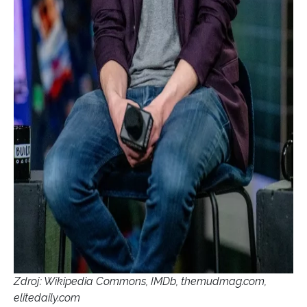
NEWSLETTER
ODESLAT
Přihlášením k newsletteru souhlasíte s
Obchodními
podmínkami společnosti BurdaMedia Extra s.r.o.
a
potvrzujete, že jste se seznámili se
Zásadami
ochrany soukromí
- BurdaMedia Extra s.r.o. bude s
Vašimi údaji pracovat zejména k organizaci a
vyhodnocení akce a zasílání novinek.
Chcete navíc dostávat i další zajímavé a exkluzivní
informace od našich partnerů? Pokud souhlasíte se
zpracováním údajů k tomuto účelu podle
Zásad ochrany
Zdroj: Wikipedia Commons, IMDb, themudmag.com,
soukromí BurdaMedia Extra s.r.o.
, zaškrtněte toto pole.
elitedaily.com