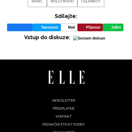
HEREC
HOLLYWOOD
CELEBRITY
Sdílejte:
Tweetnout
Mail
Připnout
Sdílet
Vstup do diskuze:
Footer
NEWSLETTER
PŘEDPLATNÉ
menu
KONTAKT
REDAKČNÍ ETICKÝ KODEX