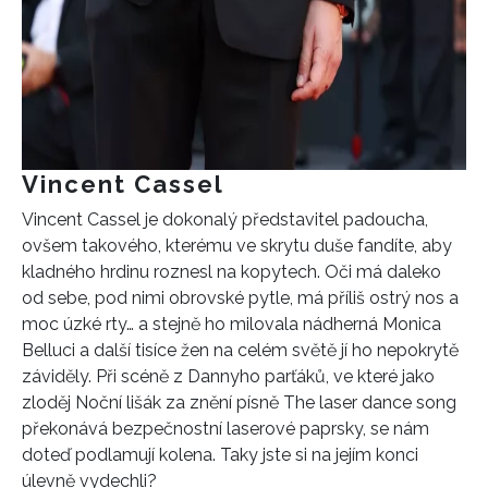
Vincent Cassel
Vincent Cassel je dokonalý představitel padoucha,
ovšem takového, kterému ve skrytu duše fandíte, aby
kladného hrdinu roznesl na kopytech. Oči má daleko
od sebe, pod nimi obrovské pytle, má příliš ostrý nos a
moc úzké rty… a stejně ho milovala nádherná Monica
Belluci a další tisíce žen na celém světě jí ho nepokrytě
záviděly. Při scéně z Dannyho parťáků, ve které jako
zloděj Noční lišák za znění písně The laser dance song
překonává bezpečnostní laserové paprsky, se nám
doteď podlamují kolena. Taky jste si na jejím konci
úlevně vydechli?