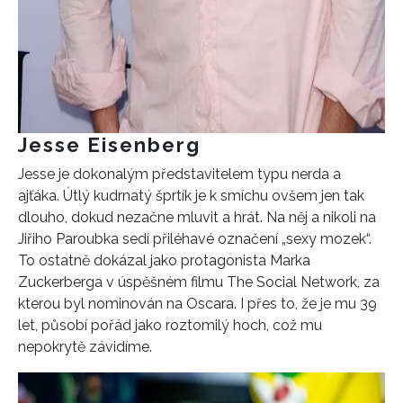
Jesse Eisenberg
Jesse je dokonalým představitelem typu nerda a
ajťáka. Ú
tlý kudrnatý šprtík je k smíchu ovšem jen tak
dlouho, dokud nezačne mluvit a hrát. Na něj a nikoli na
Jiřiho Paroubka sedí přiléhavé označení „sexy mozek“.
To ostatně dokázal jako protagonista Marka
Zuckerberga v úspěšném filmu The Social Network, za
kterou byl nominován na Oscara. I přes to, že je mu 39
let, působí pořád jako roztomilý hoch, což mu
nepokrytě závidíme.