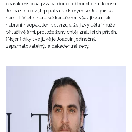
charakteristická jizva vedoucí od horního rtu k nosu.
Jedná se o rozštěp patra, se kterým se Joaquin už
narodil.
V
j
eho herecké kariéře mu však jizva
nijak
nebrání
, naopak.
Jen potvrzuje, že jizvy dělají muže
přitažlivějšími, protože ženy chtějí znát jejich příběh.
(Nejen) díky své jizvě je Joaquin jedinečný,
zapamatovatelný… a dekadentně sexy.