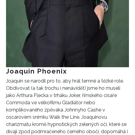
Joaquin Phoenix
Joaquin se narodil pro to, aby hrál temné a těžké role.
Obdivovat (a tak trochu i nenávidět) jsme ho museli
jako Arthura Flecka v trháku Joker, římského císaře
Commoda ve velkofilmu Gladiátor nebo
komplikovaného zpěváka Johnnyho Cashe v
oscarovém snímku Walk the Line.
Joaquin
ovu
charizmatu
kromě
hypnotických
zelených
očí,
které se
dívají zpod podmračeného černého obočí,
dopomáhá i