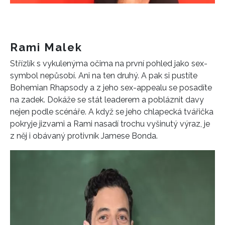
Rami Malek
Střízlík s vykulenýma očima na první pohled jako sex-
symbol nepůsobí. Ani na ten druhý. A pak si pustíte
Bohemian Rhapsody a z jeho sex-appealu se posadíte
na zadek. Dokáže se stát leaderem a pobláznit davy
nejen podle scénáře. A když se jeho chlapecká tvářička
pokryje jizvami a Rami nasadí trochu vyšinutý výraz, je
z něj i obávaný protivník Jamese Bonda.