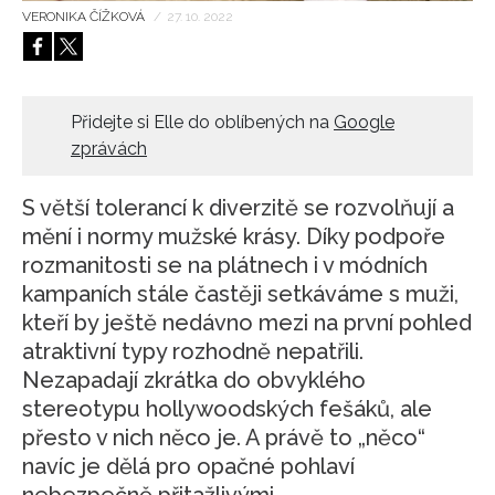
VERONIKA ČÍŽKOVÁ
/
27. 10. 2022
HOME
Přidejte si Elle do oblíbených na
Google
zprávách
S větší tolerancí k diverzitě se rozvolňují a
mění i normy mužské krásy. Díky podpoře
rozmanitosti se na plátnech i v módních
kampaních stále častěji setkáváme s muži,
kteří by ještě nedávno mezi na první pohled
atraktivní typy rozhodně nepatřili.
Nezapadají zkrátka do obvyklého
stereotypu hollywoodských fešáků, ale
přesto v nich něco je. A právě to „něco“
navíc je dělá pro opačné pohlaví
nebezpečně přitažlivými...