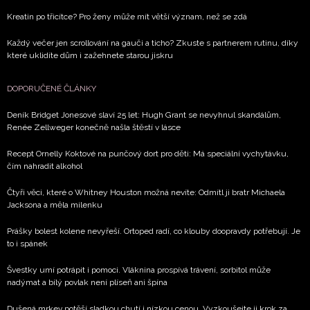
Kreatin po třicítce? Pro ženy může mít větší význam, než se zdá
Každý večer jen scrollování na gauči a ticho? Zkuste s partnerem rutinu, díky
které uklidíte dům i zažehnete starou jiskru
DOPORUČENÉ ČLÁNKY
Deník Bridget Jonesové slaví 25 let: Hugh Grant se nevyhnul skandálům,
Renée Zellweger konečně našla štěstí v lásce
Recept Ornelly Koktové na punčový dort pro děti: Má speciální vychytávku,
čím nahradit alkohol
Čtyři věci, které o Whitney Houston možná nevíte: Odmítl ji bratr Michaela
Jacksona a měla milenku
Prášky bolest kolene nevyřeší. Ortoped radí, co klouby doopravdy potřebují. Je
to i spánek
Švestky umí potrápit i pomoci. Vláknina prospívá trávení, sorbitol může
nadýmat a bílý povlak není plíseň ani špína
Dušená mrkev potěší sladkou chutí i nízkou cenou. Vyzkoušejte ji krok za