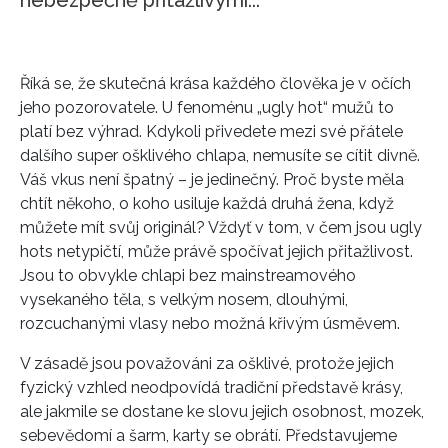
Říká se, že skutečná krása každého člověka je v očích
jeho pozorovatele. U fenoménu „ugly hot“ mužů to
platí bez výhrad. Kdykoli přivedete mezi své přátele
dalšího super ošklivého chlapa, nemusíte se cítit divně.
Váš vkus není špatný – je jedinečný. Proč byste měla
chtít někoho, o koho usiluje každá druhá žena, když
můžete mít svůj originál? Vždyť v tom, v čem jsou ugly
hots netypičtí, může právě spočívat jejich přitažlivost.
Jsou to obvykle chlapi bez mainstreamového
vysekaného těla, s velkým nosem, dlouhými,
rozcuchanými vlasy nebo možná křivým úsměvem.
V zásadě jsou považováni za ošklivé, protože jejich
fyzický vzhled neodpovídá tradiční představě krásy,
ale jakmile se dostane ke slovu jejich osobnost, mozek,
sebevědomí a šarm, karty se obrátí. Představujeme