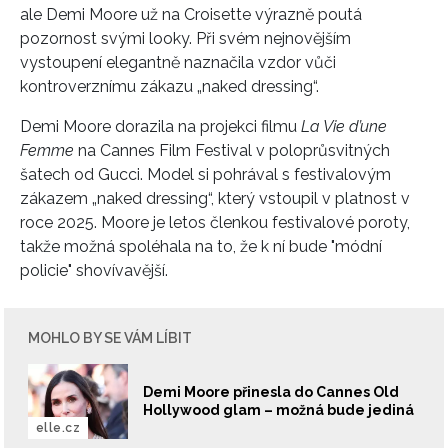
ale Demi Moore už na Croisette výrazně poutá
pozornost svými looky. Při svém nejnovějším
vystoupení elegantně naznačila vzdor vůči
kontroverznímu zákazu „naked dressing“.
Demi Moore
dorazila na projekci filmu
La Vie d’une
Femme
na
Cannes Film Festival
v poloprůsvitných
šatech od
Gucci
. Model si pohrával s festivalovým
zákazem „naked dressing“, který vstoupil v platnost v
roce 2025. Moore je letos členkou festivalové poroty,
takže možná spoléhala na to, že k ní bude "módní
policie" shovívavější.
MOHLO BY SE VÁM LÍBIT
Demi Moore přinesla do Cannes Old
Hollywood glam – možná bude jediná
elle.cz