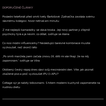
DOPORUČENÉ ČLÁNKY
Poslední telefonát před smrtí Ivety Bartošové: Zpěvačka zavolala svému
slavnému kolegovi, hovor netrval ani minutu
Z mé nejlepší kamarádky se stává troska. Její nový partner ji zřejmě
psychicky týrá a já nevím, co dělat, svěřuje se Alena
Co nosí módní influencerky? Následující barevné kombinace musíte
vyzkoušet, než skončí léto
„Po smrti manžela jsem začala znovu žít, děti mi ale říkají, že na něj
zapomínám,“ svěřuje se Věra
Oblíbený český nápoj dnes slaví svůj mezinárodní den. Víte, jak poznat
zkažené pivo a proč vyzkoušet IPU či APU?
Cottage sýr je nabitý bílkovinami. S hitem moderní kuchyně zapomenete na
nudnou dietu