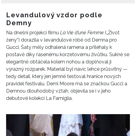
Levandulový vzdor podle
Demny
Na dnešní projekci filmu
La Vie d’une Femme
(„Život
ženy“) dorazila v levandulové róbě od
Demna
pro
Gucci
. Šaty měly odhalená ramena a přiléhaly k
postavě díky řasenému korzetovému živůtku. Sukně se
elegantně obtáčela kolem nohou a doplňoval ji
výrazný rozparek. Materiál byl navíc lehce průsvitný —
tedy detail, který jen jemně testoval hranice nových
pravidel festivalu. Demi Moore má se značkou Gucci a
Demnou dlouhodobý vztah, objevila se i v jeho
debutové kolekci La Famiglia.