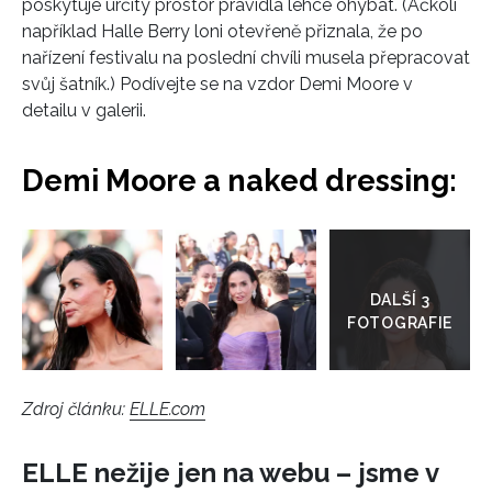
poskytuje určitý prostor pravidla lehce ohýbat. (Ačkoli
například Halle Berry loni otevřeně přiznala, že po
nařízení festivalu na poslední chvíli musela přepracovat
svůj šatník.) Podívejte se na vzdor Demi Moore v
detailu v galerii.
Demi Moore a naked dressing:
Přejít
do
galerie
Zdroj článku:
ELLE.com
ELLE nežije jen na webu – jsme v