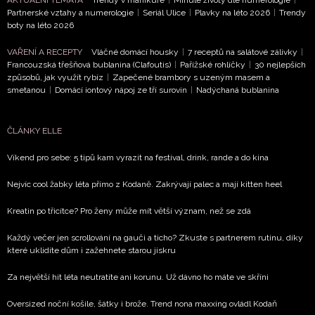
Partnerské vztahy a numerologie
|
Seriál Ulice
|
Plavky na léto 2026
|
Trendy
boty na léto 2026
VAŘENÍ A RECEPTY
Vláčné domácí housky
|
7 receptů na salátové zálivky
|
Francouzská třešňová bublanina (Clafoutis)
|
Pařížské rohlíčky
|
30 nejlepších
způsobů, jak využít rybíz
|
Zapečené brambory s uzeným masem a
smetanou
|
Domácí iontový nápoj ze tří surovin
|
Nadýchaná bublanina
ČLÁNKY ELLE
Víkend pro sebe: 5 tipů kam vyrazit na festival, drink, rande a do kina
Nejvíc cool žabky léta přímo z Kodaně. Zakrývají palec a mají kitten heel
Kreatin po třicítce? Pro ženy může mít větší význam, než se zdá
Každý večer jen scrollování na gauči a ticho? Zkuste s partnerem rutinu, díky
které uklidíte dům i zažehnete starou jiskru
Za největší hit léta neutratíte ani korunu. Už dávno ho máte ve skříni
Oversized noční košile, šátky i brože. Trend nona maxxing ovládl Kodaň