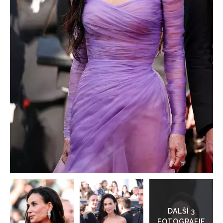
HOME
Přejít
do
galerie