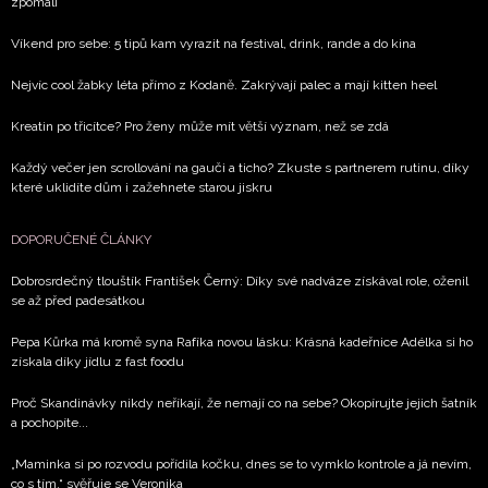
zpomalí
Víkend pro sebe: 5 tipů kam vyrazit na festival, drink, rande a do kina
Nejvíc cool žabky léta přímo z Kodaně. Zakrývají palec a mají kitten heel
Kreatin po třicítce? Pro ženy může mít větší význam, než se zdá
Každý večer jen scrollování na gauči a ticho? Zkuste s partnerem rutinu, díky
které uklidíte dům i zažehnete starou jiskru
DOPORUČENÉ ČLÁNKY
Dobrosrdečný tlouštík František Černý: Díky své nadváze získával role, oženil
se až před padesátkou
Pepa Kůrka má kromě syna Rafíka novou lásku: Krásná kadeřnice Adélka si ho
získala díky jídlu z fast foodu
Proč Skandinávky nikdy neříkají, že nemají co na sebe? Okopírujte jejich šatník
a pochopíte...
„Maminka si po rozvodu pořídila kočku, dnes se to vymklo kontrole a já nevím,
co s tím,“ svěřuje se Veronika