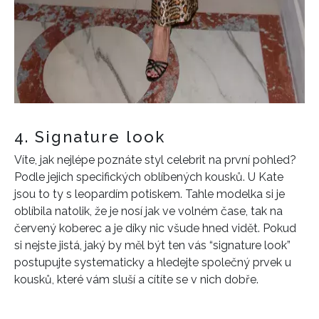
4. Signature look
Víte, jak nejlépe poznáte styl celebrit na první pohled?
Podle jejich specifických oblíbených kousků. U Kate
jsou to ty s leopardím potiskem. Tahle modelka si je
oblíbila natolik, že je nosí jak ve volném čase, tak na
červený koberec a je díky nic všude hned vidět. Pokud
si nejste jistá, jaký by měl být ten vás “signature look”
postupujte systematicky a hledejte společný prvek u
kousků, které vám sluší a cítíte se v nich dobře.