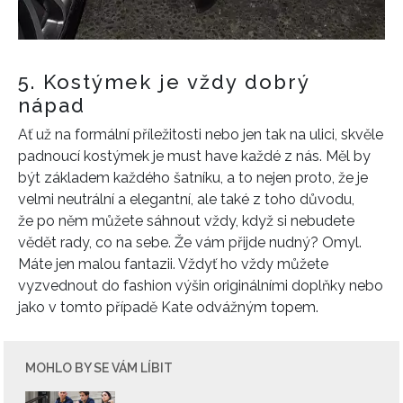
5. Kostýmek je vždy dobrý
nápad
Ať už na formální příležitosti nebo jen tak na ulici, skvěle
padnoucí kostýmek je must have každé z nás. Měl by
být základem každého šatníku, a to nejen proto, že je
velmi neutrální a elegantní, ale také z toho důvodu,
že po něm můžete sáhnout vždy, když si nebudete
vědět rady, co na sebe. Že vám přijde nudný? Omyl.
Máte jen malou fantazii. Vždyť ho vždy můžete
vyzvednout do fashion výšin originálními doplňky nebo
jako v tomto případě Kate odvážným topem.
NEWSLETTER
MOHLO BY SE VÁM LÍBIT
ODESLAT