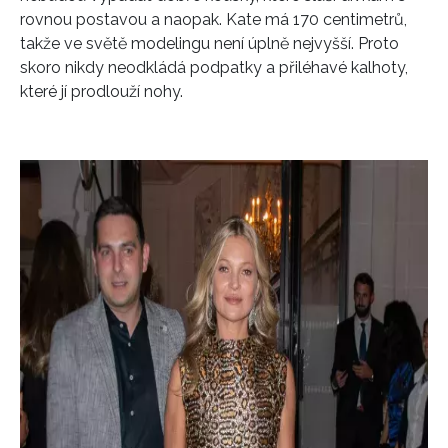
rovnou postavou a naopak. Kate má 170 centimetrů,
takže ve světě modelingu není úplně nejvyšší. Proto
skoro nikdy neodkládá podpatky a přiléhavé kalhoty,
které jí prodlouží nohy.
INFORMACE
REDAKCE