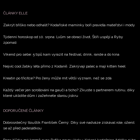
ČLÁNKY ELLE
Zakrýt bříško nebo odhalit? Kodaňské maminky boří pravidla mateřství i módy
Týdenní horoskop od 10. srpna: Lvům se obrací život, Štíři uspějí a Ryby
zpomalí
Víkend pro sebe: 5 tipů kam vyrazit na festival, drink, rande a do kina
Nejvíc cool žabky léta přímo z Kodaně. Zakrývají palec a mají kitten heel
Kreatin po třicítce? Pro ženy může mít větší význam, než se zdá
Každý večer jen scrollování na gauči a ticho? Zkuste s partnerem rutinu, díky
které uklidíte dům i zažehnete starou jiskru
DOPORUČENÉ ČLÁNKY
Dobrosrdečný tlouštík František Černý: Díky své nadváze získával role, oženil
se až před padesátkou