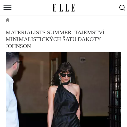
měsíce
Street
Kulturní
style
Péče
tipy
Sluneční
Přejít
o
Módní
Dekor
ELLE.CZ
tělo
Partnerský
k
MÓDA
přehlídky
a
Cestování
MATERIALISTS SUMMER: TAJEMSTVÍ
hlavnímu
Čínský
KRÁSA
pleť
MINIMALISTICKÝCH ŠATŮ DAKOTY
obsahu
Technologie
Keltský
JOHNSON
Novinky
LIFESTYLE
Empowerment
Indiánský
Styl
HOROSKOPY
Numerologie
Singles
slavných
Vy a
CELEBRITY
Rozhovory
on
ELLE BEAUTY LOUNGE
Sex
LÁSKA A SEX
Svatba
ELLEPHORIA
ELLE STORIES
ELLE WOMEN AWARDS
ELLE DECORATION