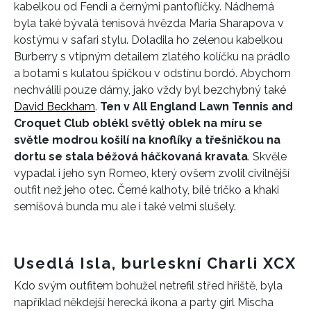
kabelkou od Fendi a černými pantoflíčky. Nádherná
byla také bývalá tenisová hvězda Maria Sharapova v
kostýmu v safari stylu. Doladila ho zelenou kabelkou
Burberry s vtipným detailem zlatého kolíčku na prádlo
a botami s kulatou špičkou v odstínu bordó. Abychom
nechválili pouze dámy, jako vždy byl bezchybný také
David Beckham
.
Ten v All England Lawn Tennis and
Croquet Club oblékl světlý oblek na míru se
světle modrou košilí na knoflíky a třešničkou na
INFORMACE
dortu se stala béžová háčkovaná kravata
. Skvěle
vypadal i jeho syn Romeo, který ovšem zvolil civilnější
REDAKCE
outfit než jeho otec. Černé kalhoty, bílé tričko a khaki
semišová bunda mu ale i také velmi slušely.
Usedlá Isla, burleskní Charli XCX
Kdo svým outfitem bohužel netrefil střed hřiště, byla
například někdejší herecká ikona a party girl Mischa