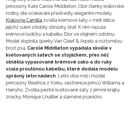
princezny Kate Carole Middleton. Obě členky královské
rodiny dle očekávání předvedly elegantní modely.
Královna Camilla
zvolila krémové šaty v midi délce,
jejichž sukni zdobily obrázky žiraf. K nim nazula
krémové lodičky a kabelku Dior ve stejném odstínu.
Model doplnila šperky Van Cleef & Arpels a roztomilou
broží psa.
Carole Middleton vypadala skvěle v
květovaných šatech se stojáčkem, přes něž
oblékla vypasované krémové sako a do ruky
vzala proutěnou kabelku, které dodala modelu
správný letní nádech
. Letní vibe měl i model
princezny Beatrice z Yorku, sestřenice princů Williama a
Harryho. Zvolila pestré květované šaty z jemné krajky
značky Monique Lhuillier a slaměné psaníčko.