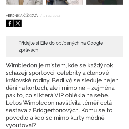
VERONIKA ČÍŽKOVÁ
/
13. 07. 2024
Přidejte si Elle do oblíbených na
Google
zprávách
Wimbledon je místem, kde se každý rok
scházejí sportovci, celebrity a členové
královské rodiny. Bedlivě se sleduje nejen
dění na kurtech, ale i mimo ně – zejména
pak to, co si která VIP oblékla na sebe.
Letos Wimbledon navštívila téměř celá
sestava z Bridgertonových. Komu se to
povedlo a kdo se mimo kurty módně
vyoutoval?