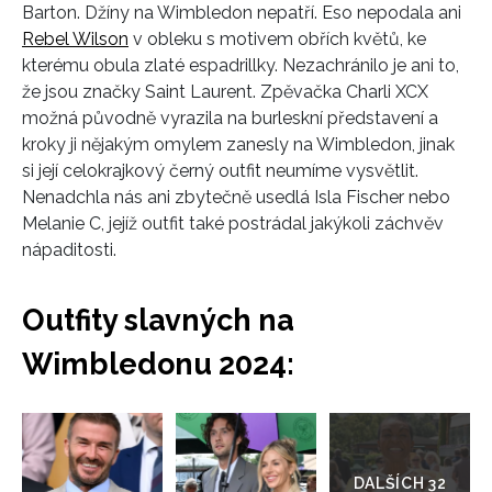
Barton. Džíny na Wimbledon nepatří. Eso nepodala ani
Rebel Wilson
v obleku s motivem obřích květů, ke
kterému obula zlaté espadrillky. Nezachránilo je ani to,
že jsou značky Saint Laurent. Zpěvačka Charli XCX
možná původně vyrazila na burleskní představení a
kroky ji nějakým omylem zanesly na Wimbledon, jinak
si její celokrajkový černý outfit neumíme vysvětlit.
Nenadchla nás ani zbytečně usedlá Isla Fischer nebo
Melanie C, jejíž outfit také postrádal jakýkoli záchvěv
nápaditosti.
Outfity slavných na
Wimbledonu 2024:
Přejít
do
galerie