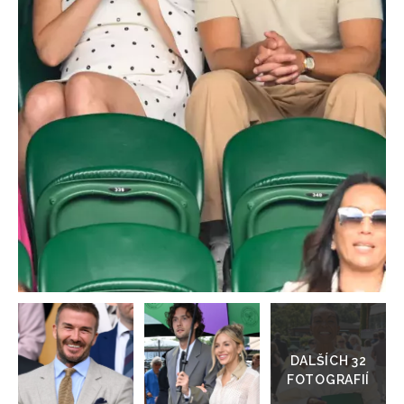
HOME
Přejít
do
galerie