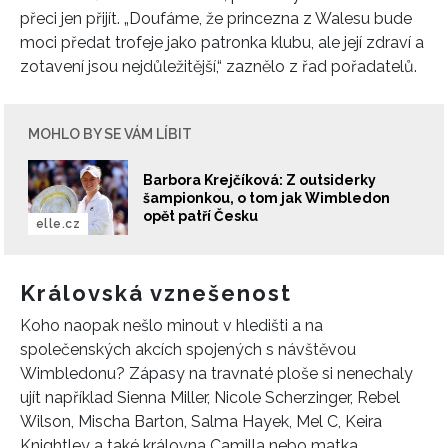
přeci jen přijít. „Doufáme, že princezna z Walesu bude
moci předat trofeje jako patronka klubu, ale její zdraví a
zotavení jsou nejdůležitější,“ zaznělo z řad pořadatelů.
MOHLO BY SE VÁM LÍBIT
Barbora Krejčíková: Z outsiderky
šampionkou, o tom jak Wimbledon
opět patří Česku
elle.cz
Královská vznešenost
Koho naopak nešlo minout v hledišti a na
společenských akcích spojených s návštěvou
Wimbledonu? Zápasy na travnaté ploše si nenechaly
ujít například Sienna Miller, Nicole Scherzinger, Rebel
Wilson, Mischa Barton, Salma Hayek, Mel C, Keira
Knightley a také královna Camilla nebo matka