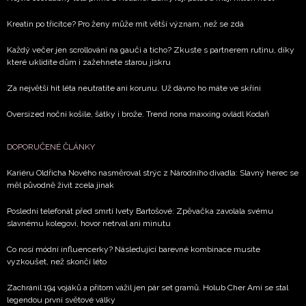
Kreatin po třicítce? Pro ženy může mít větší význam, než se zdá
Každý večer jen scrollování na gauči a ticho? Zkuste s partnerem rutinu, díky
které uklidíte dům i zažehnete starou jiskru
Za největší hit léta neutratíte ani korunu. Už dávno ho máte ve skříni
Oversized noční košile, šátky i brože. Trend nona maxxing ovládl Kodaň
DOPORUČENÉ ČLÁNKY
Kariéru Oldřicha Nového nasměroval strýc z Národního divadla: Slavný herec se
měl původně živit zcela jinak
Poslední telefonát před smrtí Ivety Bartošové: Zpěvačka zavolala svému
slavnému kolegovi, hovor netrval ani minutu
Co nosí módní influencerky? Následující barevné kombinace musíte
vyzkoušet, než skončí léto
Zachránil 194 vojáků a přitom vážil jen pár set gramů. Holub Cher Ami se stal
legendou první světové války