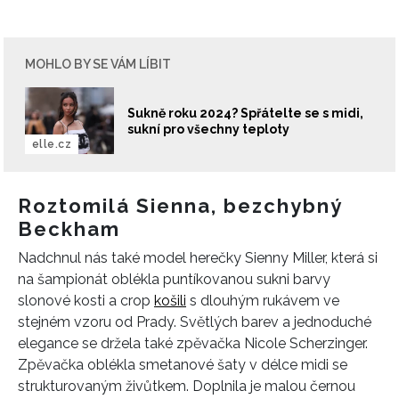
MOHLO BY SE VÁM LÍBIT
Sukně roku 2024? Spřátelte se s midi,
sukní pro všechny teploty
elle.cz
Roztomilá Sienna, bezchybný
Beckham
Nadchnul nás také model herečky Sienny Miller, která si
na šampionát oblékla puntíkovanou sukni barvy
slonové kosti a crop
košili
s dlouhým rukávem ve
stejném vzoru od Prady. Světlých barev a jednoduché
elegance se držela také zpěvačka Nicole Scherzinger.
Zpěvačka oblékla smetanové šaty v délce midi se
strukturovaným živůtkem. Doplnila je malou černou