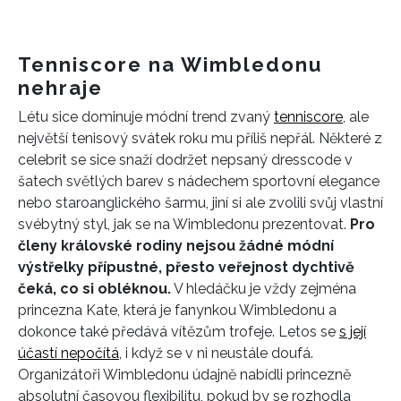
Tenniscore na Wimbledonu
nehraje
Létu sice dominuje módní trend zvaný
tenniscore
, ale
největší tenisový svátek roku mu příliš nepřál. Některé z
celebrit se sice snaží dodržet nepsaný dresscode v
šatech světlých barev s nádechem sportovní elegance
nebo staroanglického šarmu, jiní si ale zvolili svůj vlastní
svébytný styl, jak se na Wimbledonu prezentovat.
Pro
členy královské rodiny nejsou žádné módní
výstřelky přípustné, přesto veřejnost dychtivě
čeká, co si obléknou.
V hledáčku je vždy zejména
princezna Kate, která je fanynkou Wimbledonu a
dokonce také předává vítězům trofeje. Letos se
s její
účastí nepočítá
, i když se v ni neustále doufá.
Organizátoři Wimbledonu údajně nabídli princezně
absolutní časovou flexibilitu, pokud by se rozhodla