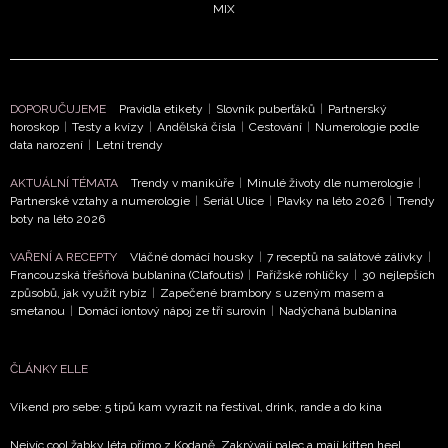
MIX
DOPORUČUJEME
Pravidla etikety
|
Slovník puberťáků
|
Partnerský
horoskop
|
Testy a kvízy
|
Andělská čísla
|
Cestování
|
Numerologie podle
data narození
|
Letní trendy
AKTUÁLNÍ TÉMATA
Trendy v manikúře
|
Minulé životy dle numerologie
|
Partnerské vztahy a numerologie
|
Seriál Ulice
|
Plavky na léto 2026
|
Trendy
boty na léto 2026
VAŘENÍ A RECEPTY
Vláčné domácí housky
|
7 receptů na salátové zálivky
|
Francouzská třešňová bublanina (Clafoutis)
|
Pařížské rohlíčky
|
30 nejlepších
způsobů, jak využít rybíz
|
Zapečené brambory s uzeným masem a
smetanou
|
Domácí iontový nápoj ze tří surovin
|
Nadýchaná bublanina
ČLÁNKY ELLE
Víkend pro sebe: 5 tipů kam vyrazit na festival, drink, rande a do kina
Nejvíc cool žabky léta přímo z Kodaně. Zakrývají palec a mají kitten heel