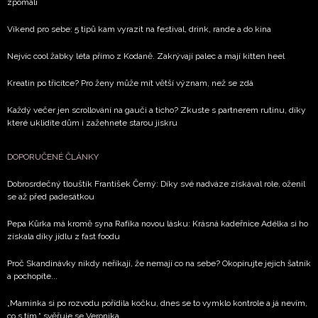
zpomalí
Víkend pro sebe: 5 tipů kam vyrazit na festival, drink, rande a do kina
Nejvíc cool žabky léta přímo z Kodaně. Zakrývají palec a mají kitten heel
Kreatin po třicítce? Pro ženy může mít větší význam, než se zdá
Každý večer jen scrollování na gauči a ticho? Zkuste s partnerem rutinu, díky
které uklidíte dům i zažehnete starou jiskru
DOPORUČENÉ ČLÁNKY
Dobrosrdečný tlouštík František Černý: Díky své nadváze získával role, oženil
se až před padesátkou
Pepa Kůrka má kromě syna Rafíka novou lásku: Krásná kadeřnice Adélka si ho
získala díky jídlu z fast foodu
Proč Skandinávky nikdy neříkají, že nemají co na sebe? Okopírujte jejich šatník
a pochopíte...
„Maminka si po rozvodu pořídila kočku, dnes se to vymklo kontrole a já nevím,
co s tím,“ svěřuje se Veronika