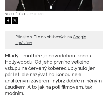
HOME
NICOLE ŠTĚCH
/
27. 12. 2021
Přidejte si Elle do oblíbených na
Google
zprávách
Mladý Timothée je novodobou ikonou
Hollywoodu. Od jeho prvního velkého
vstupu na červený koberec uplynulo jen
pár let, ale nazývat ho ikonou není
unáhleným závěrem, nýbrž dobře míněným
úsudkem. A to jak na poli filmovém, tak
módním.