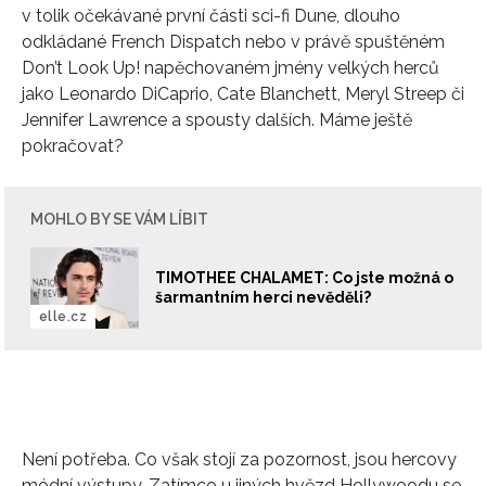
v tolik očekávané první části sci-fi Dune, dlouho
odkládané
French Dispatch nebo v právě spuštěném
Don’t Look Up!
napěchovaném
jmény velkých herců
jako Leonardo DiCaprio, Cate Blanchett, Meryl Streep či
Jennifer Lawrence a spousty dalších. Máme ještě
pokračovat?
MOHLO BY SE VÁM LÍBIT
TIMOTHEE CHALAMET: Co jste možná o
šarmantním herci nevěděli?
elle.cz
Není potřeba. Co však stojí za pozornost, jsou hercovy
módní výstupy. Zatímco u jiných hvězd Hollywoodu se