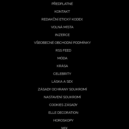
PŘEDPLATNÉ
menu
KONTAKT
REDAKČNÍ ETICKÝ KODEX
VOLNÁ MÍSTA
INZERCE
VŠEOBECNÉ OBCHODNÍ PODMÍNKY
RSS FEED
MÓDA
KRÁSA
CELEBRITY
LÁSKA A SEX
ZÁSADY OCHRANY SOUKROMÍ
NASTAVENÍ SOUKROMÍ
COOKIES ZÁSADY
NEWSLETTER
ELLE DECORATION
HOROSKOPY
ODESLAT
MIX