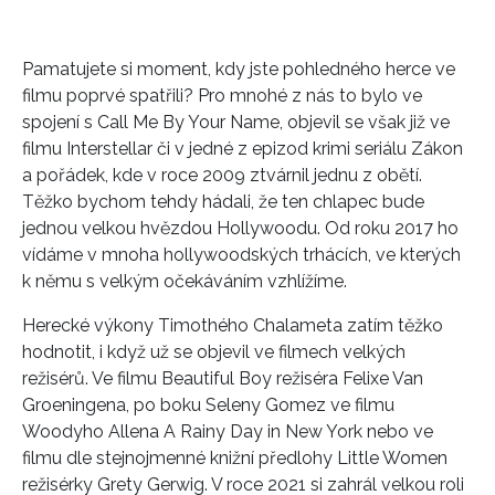
Pamatujete si moment, kdy jste pohledného herce ve
filmu poprvé spatřili? Pro mnohé z nás to bylo ve
spojení s Call Me By Your Name, objevil se však již ve
filmu Interstellar či v jedné z epizod krimi seriálu Zákon
a pořádek, kde v roce 2009 ztvárnil jednu z obětí.
Těžko bychom tehdy hádali, že ten chlapec bude
jednou velkou hvězdou Hollywoodu. Od roku 2017 ho
vídáme v mnoha hollywoodských trhácích, ve kterých
k němu s velkým očekáváním vzhlížíme.
Herecké výkony Timothého Chalameta zatím těžko
hodnotit, i když už se objevil ve filmech velkých
režisérů. Ve filmu Beautiful Boy režiséra Felixe Van
Groeningena, po boku Seleny Gomez ve filmu
Woodyho Allena A Rainy Day in New York nebo ve
filmu dle stejnojmenné knižní předlohy Little Women
režisérky Grety Gerwig. V roce 2021 si zahrál velkou roli