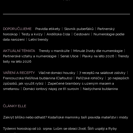
Přihlášením k newsletteru souhlasíte s
Obchodními
podmínkami společnosti BurdaMedia Extra s.r.o.
a
potvrzujete, že jste se seznámili se
Zásadami
DOPORUČUJEME
Pravidla etikety
|
Slovník puberťáků
|
Partnerský
ochrany soukromí
- BurdaMedia Extra s.r.o. bude s
horoskop
|
Testy a kvízy
|
Andělská čísla
|
Cestování
|
Numerologie podle
Vašimi údaji pracovat zejména k organizaci a
data narození
|
Letní trendy
vyhodnocení akce a zasílání novinek.
AKTUÁLNÍ TÉMATA
Trendy v manikúře
|
Minulé životy dle numerologie
|
Partnerské vztahy a numerologie
|
Seriál Ulice
|
Plavky na léto 2026
|
Trendy
Chcete navíc dostávat i další zajímavé a exkluzivní
boty na léto 2026
informace od našich partnerů? Pokud souhlasíte se
zpracováním údajů k tomuto účelu podle
Zásad ochrany
VAŘENÍ A RECEPTY
Vláčné domácí housky
|
7 receptů na salátové zálivky
|
soukromí BurdaMedia Extra s.r.o.
, zaškrtněte toto pole.
Francouzská třešňová bublanina (Clafoutis)
|
Pařížské rohlíčky
|
30 nejlepších
způsobů, jak využít rybíz
|
Zapečené brambory s uzeným masem a
smetanou
|
Domácí iontový nápoj ze tří surovin
|
Nadýchaná bublanina
ČLÁNKY ELLE
Zakrýt bříško nebo odhalit? Kodaňské maminky boří pravidla mateřství i módy
Týdenní horoskop od 10. srpna: Lvům se obrací život, Štíři uspějí a Ryby