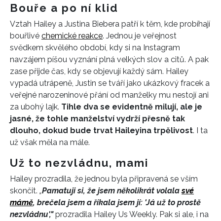
Bouře a po ní klid
Vztah Hailey a Justina Biebera patří k těm, kde probíhají
bouřlivé
chemické reakce
. Jednou je veřejnost
svědkem skvělého období, kdy si na Instagram
navzájem píšou vyznání plná velkých slov a citů. A pak
zase přijde čas, kdy se objevují každý sám. Hailey
vypadá utrápeně, Justin se tváří jako ukázkový fracek a
veřejné narozeninové přání od manželky mu nestojí ani
za ubohý lajk.
Tihle dva se evidentně milují, ale je
jasné, že tohle manželství vydrží přesně tak
dlouho, dokud bude trvat Haileyina trpělivost
. I ta
už však měla na mále.
Už to nezvládnu, mami
Hailey prozradila, že jednou byla připravená se vším
skončit.
„
Pamatuji si, že jsem několikrát volala
své
mámě
, brečela jsem a říkala jsem jí: 'Já už to prostě
nezvládnu',"
prozradila Hailey Us Weekly. Pak si ale, i na