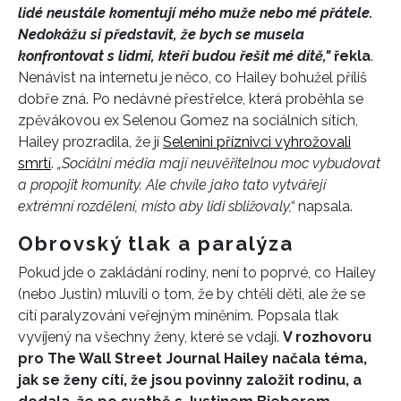
lidé neustále komentují mého muže nebo mé přátele.
Nedokážu si představit, že bych se musela
konfrontovat s lidmi, kteří budou řešit mé dítě,"
řekla
.
Nenávist na internetu je něco, co Hailey bohužel příliš
dobře zná. Po nedávné přestřelce, která proběhla se
zpěvákovou ex Selenou Gomez na sociálních sítích,
Hailey prozradila, že jí
Selenini příznivci vyhrožovali
smrtí
.
„Sociální média mají neuvěřitelnou moc vybudovat
a propojit komunity. Ale chvíle jako tato vytvářejí
extrémní rozdělení, místo aby lidi sbližovaly,“
napsala.
Obrovský tlak a paralýza
Pokud jde o zakládání rodiny, není to poprvé, co Hailey
(nebo Justin) mluvili o tom, že by chtěli děti, ale že se
cítí paralyzování veřejným míněním. Popsala tlak
vyvíjený na všechny ženy, které se vdají.
V rozhovoru
pro The Wall Street Journal Hailey načala téma,
jak se ženy cítí, že jsou povinny založit rodinu, a