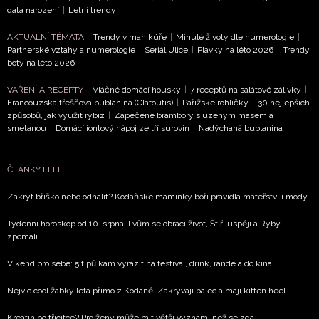
data narození
|
Letní trendy
AKTUÁLNÍ TÉMATA
Trendy v manikúře
|
Minulé životy dle numerologie
|
Partnerské vztahy a numerologie
|
Seriál Ulice
|
Plavky na léto 2026
|
Trendy
boty na léto 2026
VAŘENÍ A RECEPTY
Vláčné domácí housky
|
7 receptů na salátové zálivky
|
Francouzská třešňová bublanina (Clafoutis)
|
Pařížské rohlíčky
|
30 nejlepších
způsobů, jak využít rybíz
|
Zapečené brambory s uzeným masem a
smetanou
|
Domácí iontový nápoj ze tří surovin
|
Nadýchaná bublanina
ČLÁNKY ELLE
Zakrýt bříško nebo odhalit? Kodaňské maminky boří pravidla mateřství i módy
Týdenní horoskop od 10. srpna: Lvům se obrací život, Štíři uspějí a Ryby
zpomalí
Víkend pro sebe: 5 tipů kam vyrazit na festival, drink, rande a do kina
Nejvíc cool žabky léta přímo z Kodaně. Zakrývají palec a mají kitten heel
Kreatin po třicítce? Pro ženy může mít větší význam, než se zdá