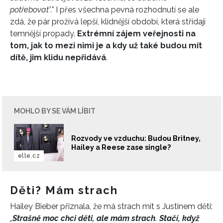
potřebovatʽ."
I přes všechna pevná rozhodnutí se ale
zdá, že pár prožívá lepší, klidnější období, která střídají
temnější propady.
Extrémní zájem veřejnosti na
tom, jak to mezi nimi je a kdy už také budou mít
dítě, jim klidu nepřidává
.
MOHLO BY SE VÁM LÍBIT
Rozvody ve vzduchu: Budou Britney,
Hailey a Reese zase single?
elle.cz
INFORMACE
Děti? Mám strach
Hailey Bieber přiznala, že má strach mít s Justinem děti:
REDAKCE
„
Strašně moc chci děti, ale mám strach. Stačí, když