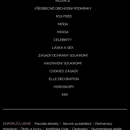
INZERCE
informace od našich partnerů? Pokud souhlasíte se
VŠEOBECNÉ OBCHODNÍ PODMÍNKY
zpracováním údajů k tomuto účelu podle
Zásad ochrany
RSS FEED
soukromí BurdaMedia Extra s.r.o.
, zaškrtněte toto pole.
MÓDA
KRÁSA
CELEBRITY
LÁSKA A SEX
ZÁSADY OCHRANY SOUKROMÍ
NASTAVENÍ SOUKROMÍ
COOKIES ZÁSADY
ELLE DECORATION
HOROSKOPY
MIX
DOPORUČUJEME
Pravidla etikety
|
Slovník puberťáků
|
Partnerský
horoskop
|
Testy a kvízy
|
Andělská čísla
|
Cestování
|
Numerologie podle