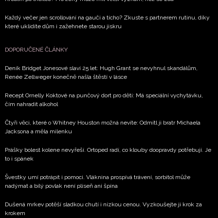
Každý večer jen scrollování na gauči a ticho? Zkuste s partnerem rutinu, díky
které uklidíte dům i zažehnete starou jiskru
DOPORUČENÉ ČLÁNKY
Deník Bridget Jonesové slaví 25 let: Hugh Grant se nevyhnul skandálům,
Renée Zellweger konečně našla štěstí v lásce
Recept Ornelly Koktové na punčový dort pro děti: Má speciální vychytávku,
čím nahradit alkohol
Čtyři věci, které o Whitney Houston možná nevíte: Odmítl ji bratr Michaela
Jacksona a měla milenku
Prášky bolest kolene nevyřeší. Ortoped radí, co klouby doopravdy potřebují. Je
to i spánek
Švestky umí potrápit i pomoci. Vláknina prospívá trávení, sorbitol může
nadýmat a bílý povlak není plíseň ani špína
Dušená mrkev potěší sladkou chutí i nízkou cenou. Vyzkoušejte ji krok za
krokem