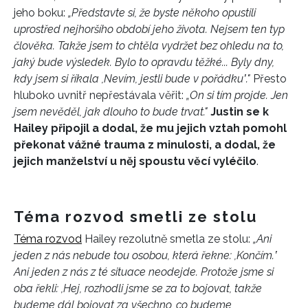
jeho boku:
„Představte si, že byste někoho opustili
uprostřed nejhoršího období jeho života. Nejsem ten typ
člověka. Takže jsem to chtěla vydržet bez ohledu na to,
jaký bude výsledek. Bylo to opravdu těžké... Byly dny,
kdy jsem si říkala ,Nevím, jestli bude v pořádkuʽ."
Přesto
hluboko uvnitř nepřestávala věřit:
„On si tím projde. Jen
jsem nevěděl, jak dlouho to bude trvat."
Justin se k
Hailey připojil a dodal, že mu jejich vztah pomohl
překonat vážné trauma z minulosti, a dodal, že
jejich manželství u něj spoustu věcí vyléčilo
.
Téma rozvod smetli ze stolu
Téma rozvod
Hailey rezolutně smetla ze stolu:
„Ani
jeden z nás nebude tou osobou, která řekne: ,Končím.ʽ
Ani jeden z nás z té situace neodejde. Protože jsme si
oba řekli: ,Hej, rozhodli jsme se za to bojovat, takže
budeme dál bojovat za všechno, co budeme