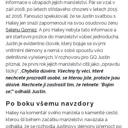
informace o útrapách jejich manželství. Pár se vzal v
září 2018, po letech střídavého chození v letech 2015
až 2016. Fanoušci spekulovali, že se Justin svatbou s
Hailey jen snaží zapomenout na svou osudovou ženu
Selenu Gomez
. A pro Hailey nebyla tato informace a
ani startovní pozice do manželství vůbec jednoduchá.
Justin je evidentně člověk, který bojuje se svými
vnitřními démony a nemá v sobě spoustu věcí
definitivně vyřešených. V rozhovoru pro GQ Justin
přiznal, že první rok jejich manželství cítil jako „opravdu
těžký“.
„
Chyběla důvěra. Všechny ty věci, které
nechcete prozradit osobě, se kterou jste, protože jsou
děsivé. Nechcete ji zastrašit tím, že řeknete: 'Bojím
se',"
odhalil Justin
.
Po boku všemu navzdory
Hailey na komentář svého manžela o kamenité cestě,
kterou šli během začátku manželství, navázala a
odhalila, že se rozhodla Justinovy démony přemoct po