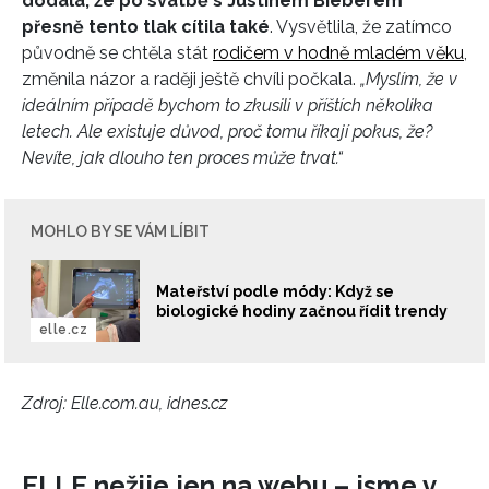
dodala, že po svatbě s Justinem Bieberem
přesně tento tlak cítila také
. Vysvětlila, že zatímco
původně se chtěla stát
rodičem v hodně mladém věku
,
změnila názor a raději ještě chvíli počkala.
„Myslím, že v
ideálním případě bychom to zkusili v příštích několika
letech. Ale existuje důvod, proč tomu říkají pokus, že?
Nevíte, jak dlouho ten proces může trvat.“
MOHLO BY SE VÁM LÍBIT
Mateřství podle módy: Když se
biologické hodiny začnou řídit trendy
elle.cz
Zdroj: Elle.com.au, idnes.cz
ELLE nežije jen na webu – jsme v