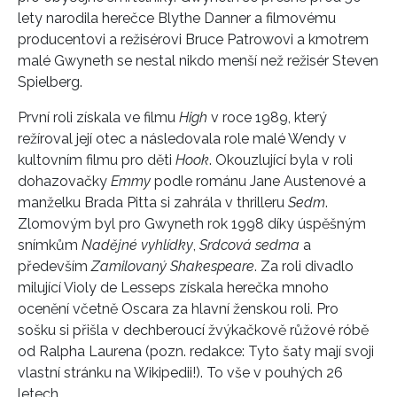
lety narodila herečce Blythe Danner a filmovému
producentovi a režisérovi Bruce Patrowovi a kmotrem
malé Gwyneth se nestal nikdo menší než režisér Steven
Spielberg.
První roli získala ve filmu
High
v roce 1989, který
režíroval její otec a následovala role malé Wendy v
kultovním filmu pro děti
Hook
. Okouzlující byla v roli
dohazovačky
Emmy
podle románu Jane Austenové a
manželku Brada Pitta si zahrála v thrilleru
Sedm
.
Zlomovým byl pro Gwyneth rok 1998 díky úspěšným
snímkům
Nadějné vyhlídky
,
Srdcová sedma
a
především
Zamilovaný Shakespeare
. Za roli divadlo
milující Violy de Lesseps získala herečka mnoho
ocenění včetně Oscara za hlavní ženskou roli. Pro
sošku si přišla v dechberoucí žvýkačkově růžové róbě
od Ralpha Laurena (pozn. redakce: Tyto šaty mají svoji
vlastní stránku na Wikipedii!). To vše v pouhých 26
letech.