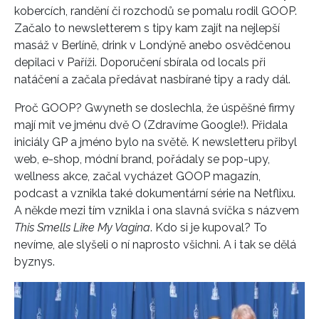
kobercích, randění či rozchodů se pomalu rodil GOOP.
Začalo to newsletterem s tipy kam zajít na nejlepší
masáž v Berlíně, drink v Londýně anebo osvědčenou
depilaci v Paříži. Doporučení sbírala od locals při
natáčení a začala předávat nasbírané tipy a rady dál.
Proč GOOP? Gwyneth se doslechla, že úspěšné firmy
mají mít ve jménu dvě O (Zdravíme Google!). Přidala
iniciály GP a jméno bylo na světě. K newsletteru přibyl
web, e-shop, módní brand, pořádaly se pop-upy,
wellness akce, začal vycházet GOOP magazín,
podcast a vznikla také dokumentární série na Netflixu.
A někde mezi tím vznikla i ona slavná svíčka s názvem
This Smells Like My Vagina
. Kdo si je kupoval? To
nevíme, ale slyšeli o ní naprosto všichni. A i tak se dělá
byznys.
INFORMACE
REDAKCE