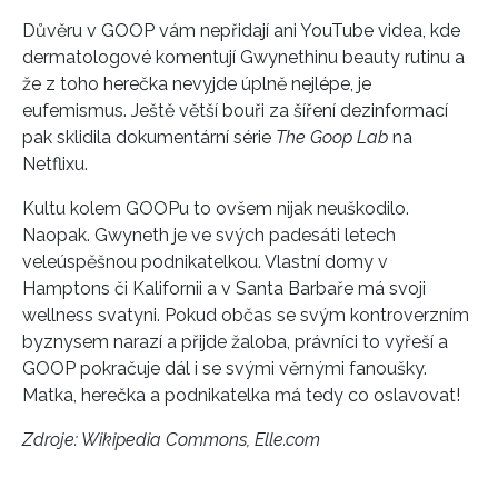
Důvěru v GOOP vám nepřidají ani YouTube videa, kde
dermatologové komentují Gwynethinu beauty rutinu a
že z toho herečka nevyjde úplně nejlépe, je
eufemismus. Ještě větší bouři za šíření dezinformací
pak sklidila dokumentární série
The Goop Lab
na
Netflixu.
Kultu kolem GOOPu to ovšem nijak neuškodilo.
Naopak. Gwyneth je ve svých padesáti letech
veleúspěšnou podnikatelkou. Vlastní domy v
Hamptons či Kalifornii a v Santa Barbaře má svoji
wellness svatyni. Pokud občas se svým kontroverzním
byznysem narazí a přijde žaloba, právníci to vyřeší a
GOOP pokračuje dál i se svými věrnými fanoušky.
Matka, herečka a podnikatelka má tedy co oslavovat!
Zdroje: Wikipedia Commons, Elle.com