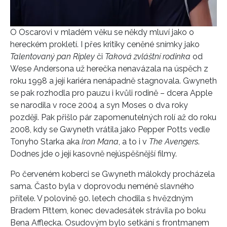
O Oscarovi v mladém věku se někdy mluví jako o
hereckém prokletí. I přes kritiky ceněné snímky jako
Talentovaný pan Ripley
či
Taková zvláštní rodinka
od
Wese Andersona už herečka nenavázala na úspěch z
roku 1998 a její kariéra nenápadně stagnovala. Gwyneth
se pak rozhodla pro pauzu i kvůli rodině – dcera Apple
se narodila v roce 2004 a syn Moses o dva roky
později. Pak přišlo pár zapomenutelných rolí až do roku
2008, kdy se Gwyneth vrátila jako Pepper Potts vedle
Tonyho Starka aka
Iron Mana
, a to i v
The Avengers
.
Dodnes jde o její kasovně nejúspěšnější filmy.
Po červeném koberci se Gwyneth málokdy procházela
sama. Často byla v doprovodu neméně slavného
přítele. V polovině 90. letech chodila s hvězdným
Bradem Pittem, konec devadesátek strávila po boku
Bena Afflecka. Osudovým bylo setkání s frontmanem