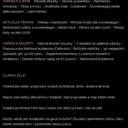
DOPORUČUJEME
Pravidla etikety
|
Slovník puberťáků
|
Partnerský
horoskop
|
Testy a kvízy
|
Andělská čísla
|
Cestování
|
Numerologie podle
data narození
|
Letní trendy
AKTUÁLNÍ TÉMATA
Trendy v manikúře
|
Minulé životy dle numerologie
|
Partnerské vztahy a numerologie
|
Seriál Ulice
|
Plavky na léto 2026
|
Trendy
boty na léto 2026
VAŘENÍ A RECEPTY
Vláčné domácí housky
|
7 receptů na salátové zálivky
|
Francouzská třešňová bublanina (Clafoutis)
|
Pařížské rohlíčky
|
30 nejlepších
způsobů, jak využít rybíz
|
Zapečené brambory s uzeným masem a
smetanou
|
Domácí iontový nápoj ze tří surovin
|
Nadýchaná bublanina
ČLÁNKY ELLE
Víkend pro sebe: 5 tipů kam vyrazit na festival, drink, rande a do kina
Nejvíc cool žabky léta přímo z Kodaně. Zakrývají palec a mají kitten heel
Kreatin po třicítce? Pro ženy může mít větší význam, než se zdá
Každý večer jen scrollování na gauči a ticho? Zkuste s partnerem rutinu, díky
které uklidíte dům i zažehnete starou jiskru