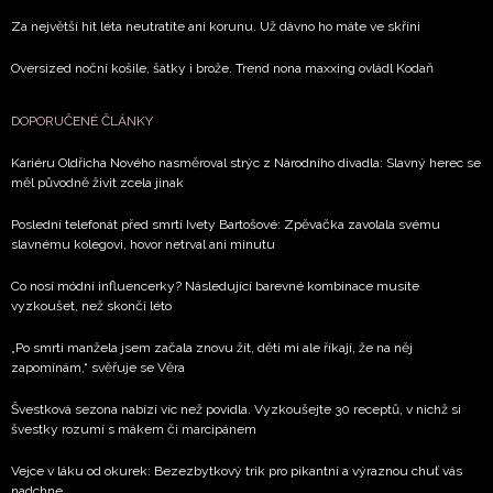
Za největší hit léta neutratíte ani korunu. Už dávno ho máte ve skříni
Oversized noční košile, šátky i brože. Trend nona maxxing ovládl Kodaň
DOPORUČENÉ ČLÁNKY
Kariéru Oldřicha Nového nasměroval strýc z Národního divadla: Slavný herec se
měl původně živit zcela jinak
Poslední telefonát před smrtí Ivety Bartošové: Zpěvačka zavolala svému
slavnému kolegovi, hovor netrval ani minutu
Co nosí módní influencerky? Následující barevné kombinace musíte
vyzkoušet, než skončí léto
„Po smrti manžela jsem začala znovu žít, děti mi ale říkají, že na něj
zapomínám,“ svěřuje se Věra
Švestková sezona nabízí víc než povidla. Vyzkoušejte 30 receptů, v nichž si
švestky rozumí s mákem či marcipánem
Vejce v láku od okurek: Bezezbytkový trik pro pikantní a výraznou chuť vás
nadchne