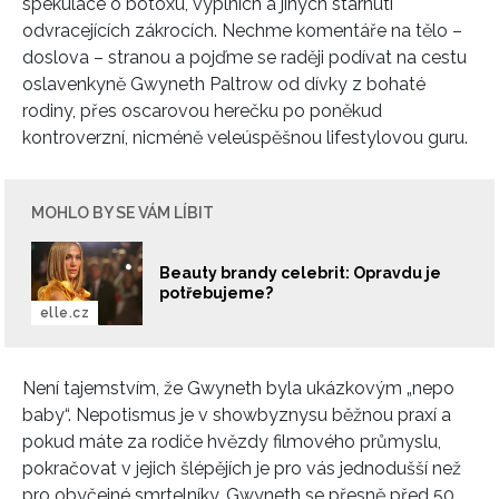
spekulace o botoxu, výplních a jiných stárnutí
odvracejících zákrocích. Nechme komentáře na tělo –
doslova – stranou a pojďme se raději podívat na cestu
oslavenkyně Gwyneth Paltrow od dívky z bohaté
rodiny, přes oscarovou herečku po poněkud
kontroverzní, nicméně veleúspěšnou lifestylovou guru.
MOHLO BY SE VÁM LÍBIT
Beauty brandy celebrit: Opravdu je
potřebujeme?
elle.cz
Není tajemstvím, že Gwyneth byla ukázkovým „nepo
baby“. Nepotismus je v showbyznysu běžnou praxí a
pokud máte za rodiče hvězdy filmového průmyslu,
pokračovat v jejich šlépějích je pro vás jednodušší než
pro obyčejné smrtelníky. Gwyneth se přesně před 50