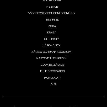
Chcete navíc dostávat i další zajímavé a exkluzivní
VOLNÁ MÍSTA
informace od našich partnerů? Pokud souhlasíte se
INZERCE
zpracováním údajů k tomuto účelu podle
Zásad ochrany
VŠEOBECNÉ OBCHODNÍ PODMÍNKY
soukromí BurdaMedia Extra s.r.o.
, zaškrtněte toto pole.
RSS FEED
MÓDA
KRÁSA
CELEBRITY
LÁSKA A SEX
ZÁSADY OCHRANY SOUKROMÍ
NASTAVENÍ SOUKROMÍ
COOKIES ZÁSADY
ELLE DECORATION
HOROSKOPY
MIX