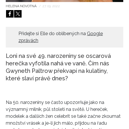
HELENA NOVOTNÁ
/
27. 09. 2022
HOME
Přidejte si Elle do oblíbených na
Google
zprávách
Loni na své 49. narozeniny se oscarová
herečka vyfotila nahá ve vaně. Čím nás
Gwyneth Paltrow překvapí na kulatiny,
které slaví právě dnes?
Na 50. narozeniny se často upozorňuje jako na
významný milník, půl století na světě. U hereček,
modelek a dalších žen celebrit se také začne zkoumat
množství vrásek a je-li jich málo, přijdou na řadu