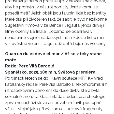
představuje démon přeskakující z člověka na člověka,
aby ho proměnil v nástroj pomsty. Jenže komu se
posedlí mstí? Jejich oběti jsou tajuplní lidé bez identity,
které drží při životě jen fakt, že zabít je bylo nezákonné.
Sugestivní filmová vize Bence Fliegaufa, jehož dřívější
filmy ocenily Berlinale i Locarno, se odehrává v
nehostinné krajině maďarských nížin, kde se ticho mění
v zlověstné volání – Jagu totiž potřebuje nás všechny.
Quan un riu esdevé el mar / Až se z řeky stane
moře
Režie: Pere Vilà Barceló
Španělsko, 2025, 180 min, Světová premiéra
Po třinácti letech se do Hlavní soutěže MFF KV vrací
katalánský režisér Pere Vilà Barceló s nekompromisním
introspektivním ponorem do duše dívky, která byla
sexuálně zneužita. Gaia, mladá studentka archeologie,
zprvu nenachází slova ani odvahu mluvit, postupně
však – stejně jako při výzkumu – odkrývá fragmenty