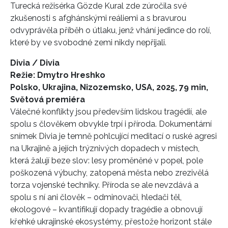
Turecká režisérka Gözde Kural zde zúročila své
zkušenosti s afghánskými reáliemi a s bravurou
odvyprávěla příběh o útlaku, jenž vhání jedince do rolí,
které by ve svobodné zemi nikdy nepřijali.
Divia / Divia
Režie: Dmytro Hreshko
Polsko, Ukrajina, Nizozemsko, USA, 2025, 79 min,
Světová premiéra
Válečné konflikty jsou především lidskou tragédií, ale
spolu s člověkem obvykle trpí i příroda. Dokumentární
snímek Divia je temně pohlcující meditací o ruské agresi
na Ukrajině a jejích trýznivých dopadech v místech,
která žalují beze slov: lesy proměněné v popel, pole
poškozená výbuchy, zatopená města nebo zrezivělá
torza vojenské techniky. Příroda se ale nevzdává a
spolu s ní ani člověk – odminovači, hledači těl,
ekologové – kvantifikují dopady tragédie a obnovují
křehké ukrajinské ekosystémy, přestože horizont stále