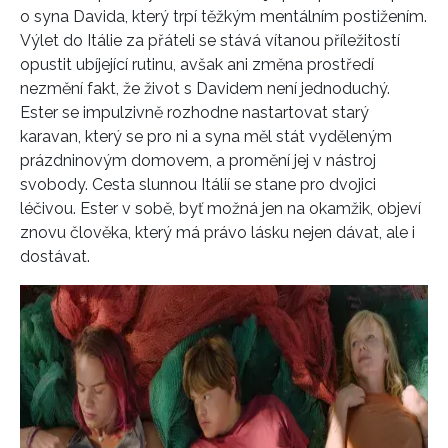
o syna Davida, který trpí těžkým mentálním postižením.
Výlet do Itálie za přáteli se stává vítanou příležitostí
opustit ubíjející rutinu, avšak ani změna prostředí
nezmění fakt, že život s Davidem není jednoduchý.
Ester se impulzivně rozhodne nastartovat starý
karavan, který se pro ni a syna měl stát vyděleným
prázdninovým domovem, a promění jej v nástroj
svobody. Cesta slunnou Itálií se stane pro dvojici
léčivou. Ester v sobě, byť možná jen na okamžik, objeví
znovu člověka, který má právo lásku nejen dávat, ale i
dostávat.