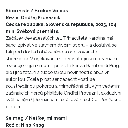
Sbormistr / Broken Voices
Režie: Ondřej Provazník
Česká republika, Slovenská republika, 2025, 104
min, Světová premiéra
Začátek devadesátých let. Třináctiletá Karolína má
šanci zpívat ve slavném dívčím sboru – a dostává se
tak pod dohled obávaného a obdivovaného
sbormistra.
V očekávaném psychologickém dramatu
rezonuje nejen smutně proslulá kauza Bambini di Praga,
ale i jiné fatální situace střetu nevinnosti s abusivní
autoritou. Zcela prost senzacechtivosti, se
soustředěnou pokorou a mimořádně citlivým vedením
začínajících herců přibližuje Ondřej Provazník exkluzivní
svět, v němž jde ruku v ruce lákavá prestiž a předčasné
dospění.
Se meg / Neříkej mi mami
Režie: Nina Knag