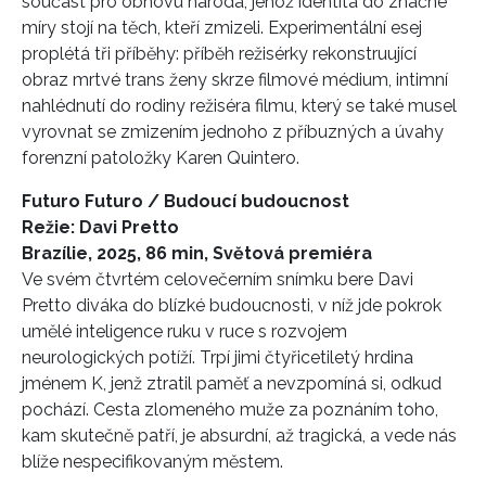
součást pro obnovu národa, jehož identita do značné
míry stojí na těch, kteří zmizeli. Experimentální esej
proplétá tři příběhy: příběh režisérky rekonstruující
obraz mrtvé trans ženy skrze filmové médium, intimní
nahlédnutí do rodiny režiséra filmu, který se také musel
vyrovnat se zmizením jednoho z příbuzných a úvahy
forenzní patoložky Karen Quintero.
Futuro Futuro / Budoucí budoucnost
Režie: Davi Pretto
Brazílie, 2025, 86 min, Světová premiéra
Ve svém čtvrtém celovečerním snímku bere Davi
Pretto diváka do blízké budoucnosti, v níž jde pokrok
umělé inteligence ruku v ruce s rozvojem
neurologických potíží. Trpí jimi čtyřicetiletý hrdina
jménem K, jenž ztratil paměť a nevzpomíná si, odkud
pochází. Cesta zlomeného muže za poznáním toho,
kam skutečně patří, je absurdní, až tragická, a vede nás
blíže nespecifikovaným městem.