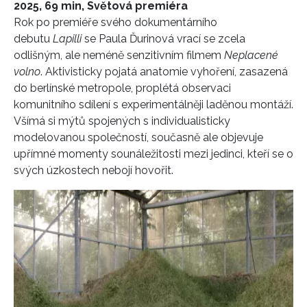
2025, 69 min, Světová premiéra
Rok po premiéře svého dokumentárního
debutu
Lapilli
se Paula Ďurinová vrací se zcela
odlišným, ale neméně senzitivním filmem
Neplacené
volno
. Aktivisticky pojatá anatomie vyhoření, zasazená
do berlínské metropole, proplétá observaci
komunitního sdílení s experimentálněji laděnou montáží.
Všímá si mýtů spojených s individualisticky
modelovanou společností, současně ale objevuje
upřímné momenty sounáležitosti mezi jedinci, kteří se o
svých úzkostech nebojí hovořit.