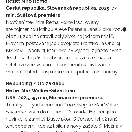
Režie: Miro Remo
Česká republika, Slovenská republika, 2025, 77
min, Světová premiéra
Nový snímek Mira Rema, volně inspirovaný
stejnojmennou knihou Aleše Palána a Jana Šibíka, rozvíjí
otázku, zda lze strávit celý život na jednom místě.
Hlavními postavami jsou dvojčata František a Ondřej
Klišíkovi – podivíni, kteří jako by vypadli z jiného světa.
Jejich realita působí absurdně, ale zároveň nabízí
naléhavé zamyšlení nad konformitou, civilizací a
možností hledat inspiraci mimo společenské normy.
Rebuilding / Od základu
Režie: Max Walker-Silverman
USA, 2025, 95 min, Mezinárodní premiéra
Tři roky po lyrické romanci
Love Song
se Max Walker-
Silverman vrací do rodného Colorada. Hrdinou jeho
novinky je zamlklý Dusty
(Josh O’Connor)
, jehož ranč
lehl popelem. Kde vzít sílu na nový začátek? Možná v