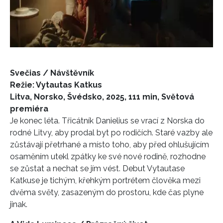
Svečias / Návštěvník
Režie: Vytautas Katkus
Litva, Norsko, Švédsko, 2025, 111 min, Světová
premiéra
Je konec léta. Třicátník Danielius se vrací z Norska do
rodné Litvy, aby prodal byt po rodičích. Staré vazby ale
zůstávají přetrhané a m
ísto toho, aby před ohlušujícím
osaměním utekl zpátky ke své nové rodině, rozhodne
se zůstat a nechat se jím vést.
Debut Vytautase
Katkuse je tichým, křehkým portrétem člověka mezi
dvěma světy, zasazeným do prostoru, kde čas plyne
jinak.