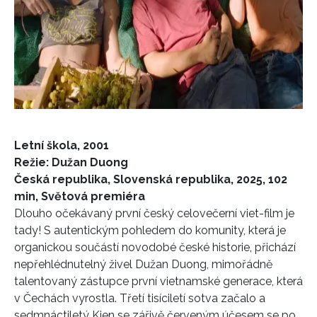
Letní škola, 2001
Režie: Dužan Duong
Česká republika, Slovenská republika, 2025, 102
min, Světová premiéra
Dlouho očekávaný první český celovečerní viet-film je
tady! S autentickým pohledem do komunity, která je
organickou součástí novodobé české historie, přichází
nepřehlédnutelný živel Dužan Duong, mimořádně
talentovaný zástupce první vietnamské generace, která
v Čechách vyrostla. Třetí tisíciletí sotva začalo a
sedmnáctiletý Kien se zářivě červeným účesem se po