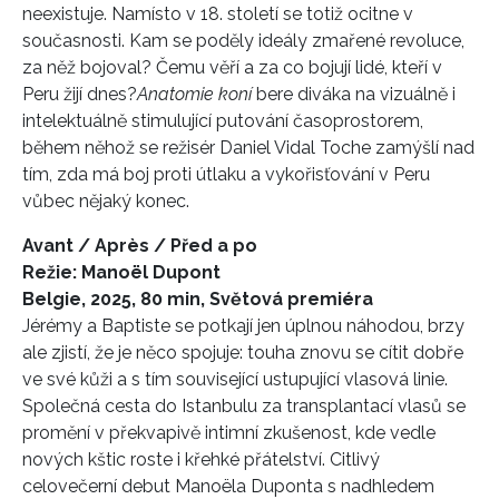
neexistuje.
Namísto v 18. století se totiž ocitne v
současnosti. Kam se poděly ideály zmařené revoluce,
za něž bojoval? Čemu věří a za co bojují lidé, kteří v
Peru žijí dnes?
Anatomie koní
bere diváka na vizuálně i
intelektuálně stimulující putování časoprostorem,
během něhož se režisér Daniel Vidal Toche zamýšlí nad
tím, zda má boj proti útlaku a vykořisťování v Peru
vůbec nějaký konec.
Avant / Après / Před a po
Režie: Manoël Dupont
Belgie, 2025, 80 min, Světová premiéra
Jérémy a Baptiste se potkají jen úplnou náhodou, brzy
ale zjistí, že je něco spojuje: touha znovu se cítit dobře
ve své kůži a s tím související ustupující vlasová linie.
Společná cesta do Istanbulu za transplantací vlasů se
promění v překvapivě intimní zkušenost, kde vedle
nových kštic roste i křehké přátelství.
Citlivý
celovečerní debut Manoëla Duponta s nadhledem