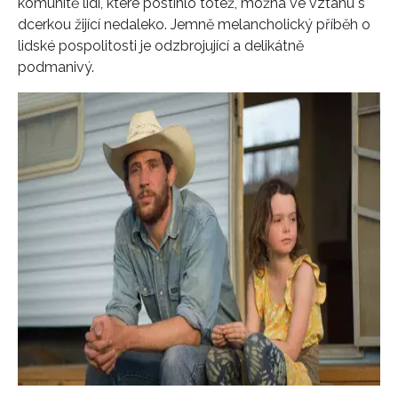
komunitě lidí, které postihlo totéž, možná ve vztahu s
dcerkou žijící nedaleko. Jemně melancholický příběh o
lidské pospolitosti je odzbrojující a
delikátně
podmanivý
.