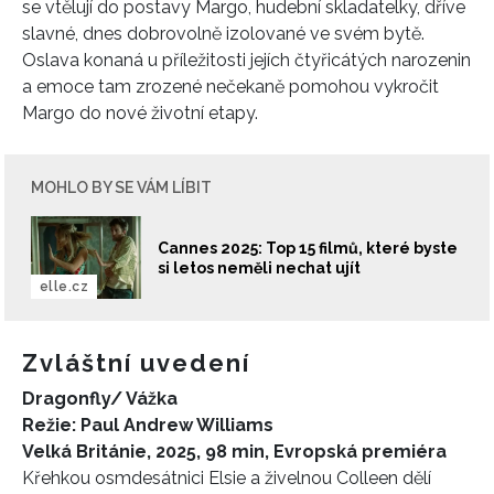
se vtělují do postavy Margo, hudební skladatelky, dříve
slavné, dnes dobrovolně izolované ve svém bytě.
Oslava konaná u příležitosti jejích čtyřicátých narozenin
a emoce tam zrozené nečekaně pomohou vykročit
Margo do nové životní etapy.
MOHLO BY SE VÁM LÍBIT
Cannes 2025: Top 15 filmů, které byste
si letos neměli nechat ujít
elle.cz
Zvláštní uvedení
Dragonfly
/ Vážka
Režie: Paul Andrew Williams
Velká Británie, 2025, 98 min, Evropská premiéra
Křehkou osmdesátnici Elsie a živelnou Colleen dělí