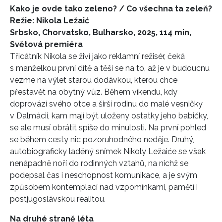
Kako je ovde tako zeleno? / Co všechna ta zeleň?
Režie: Nikola Ležaić
Srbsko, Chorvatsko, Bulharsko, 2025, 114 min,
Světová premiéra
Třicátník Nikola se živí jako reklamní režisér, čeká
s manželkou první dítě a těší se na to, až je v budoucnu
vezme na výlet starou dodávkou, kterou chce
přestavět na obytný vůz. Během víkendu, kdy
doprovází svého otce a širší rodinu do malé vesničky
v Dalmácii, kam mají být uloženy ostatky jeho babičky,
se ale musí obrátit spíše do minulosti. Na první pohled
se během cesty nic pozoruhodného neděje. Druhý,
autobiograficky laděný snímek Nikoly Ležaiće se však
nenápadně noří do rodinných vztahů, na nichž se
podepsal čas i neschopnost komunikace, a je svým
způsobem kontemplací nad vzpomínkami, pamětí i
postjugoslávskou realitou.
Na druhé straně léta