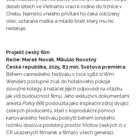
deseti letech ve Vietnamu vrací k rodině do tržnice v
Chebu. Namísto vřelého přivítání ho čeká odcizený
otec, ustaraná matka a mladší bratr, který mu nic
nedaruje.
Projekt český film
Režie: Marek Novák, Mikuláš Novotný
Česká republika, 2025, 83 min, Světová premiéra
Během canneského festivalu v roce 1982 si Wim
Wenders postupně zval do hotelového pokoje
slovutné kolegy a natáčel jejich odpovědi na otázku,
jak vidí budoucnost filmu. Jeho exkluzivní dokumentární
anketa
Pokoj 666
posloužila jako inspirační zdroj dvojici
českých producentů, kteří s koprodukční pomocí
karlovarského festivalu poskytli během loňského
ročníku doslova podobný prostor třicítce českých či v
ČR usazených filmařek a filmařů všech generací.