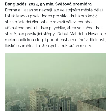
Bangladéš, 2024, 99 min, Světová premiéra
Emma a Hasan se neznají, ale ve stejném městě dělají
INFORMACE
totéž: kradou písek. Jeden pro sklo, druhá pro kočičí
stelivo.
Všední činnost ale rozruší nález jednoho
REDAKCE
uříznutého prstu i lidská psychika, která se začne drolit
stejně jako praskající střepy…
Debut Mahdeho Hasana je
melancholickou elegií i podobenstvím o (ne)viditelnosti,
lidské osamělosti a křehkých strukturách reality.