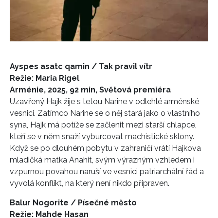
Ayspes asatc qamin / Tak pravil vítr
Režie: Maria Rigel
Arménie, 2025, 92 min, Světová premiéra
Uzavřený Hajk žije s tetou Narine v odlehlé arménské
vesnici. Zatímco Narine se o něj stará jako o vlastního
syna, Hajk má potíže se začlenit mezi starší chlapce,
kteří se v něm snaží vyburcovat machistické sklony.
Když se po dlouhém pobytu v zahraničí vrátí Hajkova
mladičká matka Anahit, svým výrazným vzhledem i
vzpurnou povahou naruší ve vesnici patriarchální řád a
vyvolá konflikt, na který není nikdo připraven.
Balur Nogorite / Písečné město
Režie: Mahde Hasan