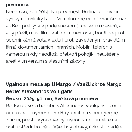
premiéra
Přihlášením k newsletteru souhlasíte s
Obchodními
Německo, září 2014. Na předměstí Berlína je otevřen
podmínkami společnosti BurdaMedia Extra s.r.o.
a
syrský uprchlický tábor. Vizuální umělec a filmař Ammar
potvrzujete, že jste se seznámili se
Zásadami
al-Beik přebývá v přidělené komůrce sedm měsíců, a
ochrany soukromí
- BurdaMedia Extra s.r.o. bude s
aby přežil, musí filmovat, dokumentovat, bouřit se proti
Vašimi údaji pracovat zejména k organizaci a
podmínkám života v exilu i proti zavedeným pravidlům
vyhodnocení akce a zasílání novinek.
filmů dokumentárních i hraných. Mobilní telefon s
kamerou nikdy neodloží, přetvoří pokojík i neutěšený
Chcete navíc dostávat i další zajímavé a exkluzivní
informace od našich partnerů? Pokud souhlasíte se
areál v universum s vlastními zákony.
zpracováním údajů k tomuto účelu podle
Zásad ochrany
soukromí BurdaMedia Extra s.r.o.
, zaškrtněte toto pole.
Vgainoun mesa ap ti Margo / Vzešli skrze Margo
Režie: Alexandros Voulgaris
Řecko, 2025, 91 min, Světová premiéra
Řecký režisér a hudebník Alexandros Voulgaris, tvořící
pod pseudonymem The Boy, přichází s neobyčejně
intimní, přesto výrazově výbušnou studií umělce na
prahu středního věku. Všechny obavy, úzkosti i naděje