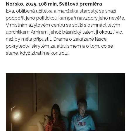
Norsko, 2025, 108 min, Světová premiéra
Eva, oblíbená učitelka a manželka starosty, se snaží
podpořit jeho politickou kampaň navzdory jeho nevěře.
V místním azylovém centru se sblíží s osmnáctiletým
uprchlíkem Amirem, jehož básnický talent ji okouzlí víc,
než by měla připustit. Drama o zakázané lásce,
pokrytectví skrytém za altruismem a o tom, co se
stane, když ztratíme kontrolu.