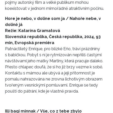
pojmy autorský film a velké publikum mohou
koexistovat v jednom mimořádně atraktivním počinu.
Hore je nebo, v doline som ja / Nahoře nebe, v
dolině já
Režie: Katarína Gramatová
Slovenská republika, Česká republika, 2024, 93
min, Evropská premiéra
Patnáctiletý Enrique, pro blízké Eňo, tráví prázdniny
s babičkou. Pobyt s ní je rytmizován nepříliš častými
návštěvami jeho matky Martiny, která pracuje daleko.
Přesto chlapec doufá, že si ho již brzy vezme k sobě.
Kontaktu s mámou ale ubývá a její přítomnost je
pomalu nahrazována ne zrovna lichotivým obrazem
tvořeným vesnickými pomluvami. Enrique se tedy
pouští do pátrání, kde je vlastně pravda.
Illi baqi minnak / Vše, co z tebe zbylo