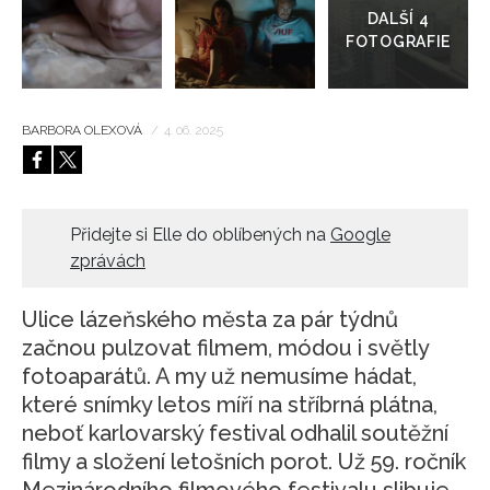
galerie
HOME
BARBORA OLEXOVÁ
/
4. 06. 2025
Přidejte si Elle do oblíbených na
Google
zprávách
Ulice lázeňského města za pár týdnů
začnou pulzovat filmem, módou i světly
fotoaparátů. A my už nemusíme hádat,
které snímky letos míří na stříbrná plátna,
neboť karlovarský festival odhalil soutěžní
filmy a složení letošních porot. Už 59. ročník