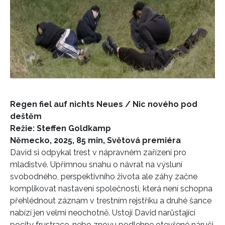
Regen fiel auf nichts Neues / Nic nového pod
deštěm
Režie: Steffen Goldkamp
Německo, 2025, 85 min, Světová premiéra
David si odpykal trest v nápravném zařízení pro
mladistvé. Upřímnou snahu o návrat na výsluní
svobodného, perspektivního života ale záhy začne
komplikovat nastavení společnosti, která není schopna
přehlédnout záznam v trestním rejstříku a druhé šance
nabízí jen velmi neochotně. Ustojí David narůstající
pocity frustrace, nebo znovu podlehne otevřené náruči