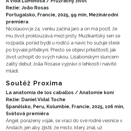
A Vida Luminosa / Průzračný život
Režie: João Rosas
Portugalsko, Francie, 2025, 99 min, Mezinárodní
premiéra
Nicolauovi je 24, venku začíná jaro a on má pocit, že
mu život proklouzává mezi prsty. Muzikantský sen se
rozpadá, pořád bydlí u rodičů a
navíc ho sužuje stesk
po bývalé přítelkyni.
Přesto se objeví příležitosti, jak
život uchopit do svých rukou
. Lisabonským sluncem
zalitý debut Joãa Rosase vypráví o lehkosti i naivitě
mládí.
Soutěž Proxima
La anatomía de los caballos / Anatomie koní
Režie: Daniel Vidal Toche
Španělsko, Peru, Kolumbie, Francie, 2025, 106 min,
Světová premiéra
Ángel, poražený voják, se vrací do své rodné vesnice v
Andách, jen aby zjistil, že místo, který znal, už