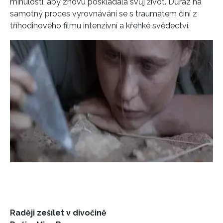
minulosti, aby znovu poskládala svůj život. Důraz na
samotný proces vyrovnávání se s traumatem činí z
tříhodinového filmu intenzivní a křehké svědectví.
Raději zešílet v divočině