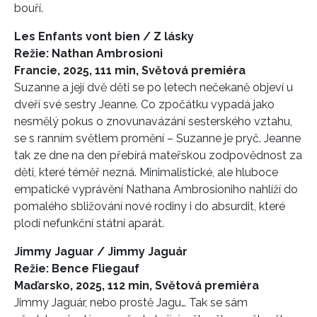
bouří.
Les Enfants vont bien / Z lásky
Režie: Nathan Ambrosioni
Francie, 2025, 111 min, Světová premiéra
Suzanne a její dvě děti se po letech nečekaně objeví u
dveří své sestry Jeanne. Co zpočátku vypadá jako
nesmělý pokus o znovunavázání sesterského vztahu,
se s ranním světlem promění – Suzanne je pryč. Jeanne
tak ze dne na den přebírá mateřskou zodpovědnost za
děti, které téměř nezná. Minimalistické, ale hluboce
empatické vyprávění Nathana Ambrosioniho nahlíží do
pomalého sbližování nové rodiny i do absurdit, které
plodí nefunkční státní aparát.
Jimmy Jaguar / Jimmy Jaguár
Režie: Bence Fliegauf
Maďarsko, 2025, 112 min, Světová premiéra
Jimmy Jaguár, nebo prostě Jagu… Tak se sám