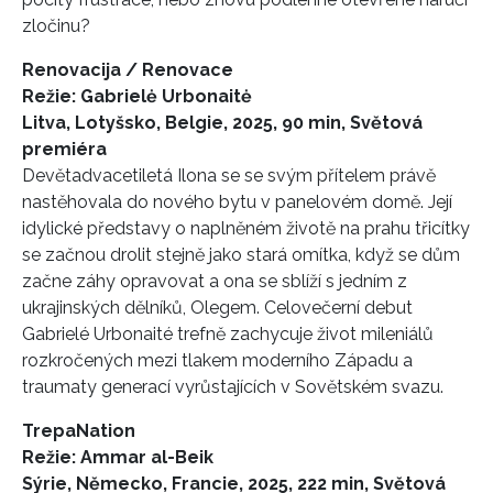
zločinu?
Renovacija / Renovace
Režie: Gabrielė Urbonaitė
Litva, Lotyšsko, Belgie, 2025, 90 min, Světová
premiéra
Devětadvacetiletá Ilona se se svým přítelem právě
nastěhovala do nového bytu v panelovém domě. Její
idylické představy o naplněném životě na prahu třicítky
se začnou drolit stejně jako stará omítka, když se dům
začne záhy opravovat a ona se sblíží s jedním z
ukrajinských dělníků, Olegem. Celovečerní debut
Gabrielé Urbonaité trefně zachycuje život mileniálů
rozkročených mezi tlakem moderního Západu a
traumaty generací vyrůstajících v Sovětském svazu.
NEWSLETTER
TrepaNation
Režie: Ammar al-Beik
ODESLAT
Sýrie, Německo, Francie, 2025, 222 min, Světová