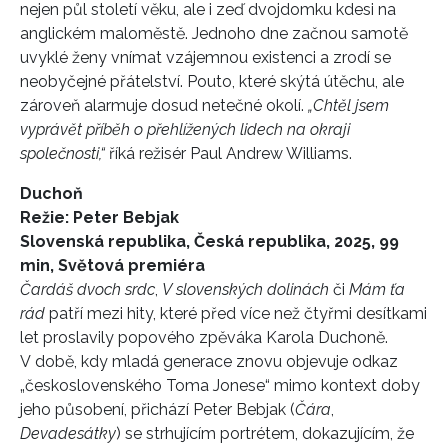
nejen půl století věku, ale i zeď dvojdomku kdesi na
anglickém maloměstě. Jednoho dne začnou samotě
uvyklé ženy vnímat vzájemnou existenci a zrodí se
neobyčejné přátelství. Pouto, které skýtá útěchu, ale
zároveň alarmuje dosud netečné okolí.
„Chtěl jsem
vyprávět příběh o přehlížených lidech na okraji
společnosti,“
říká režisér Paul Andrew Williams.
Duchoň
Režie: Peter Bebjak
Slovenská republika, Česká republika, 2025, 99
min, Světová premiéra
Čardáš dvoch srdc
,
V slovenských dolinách
či
Mám ťa
rád
patří mezi hity, které před více než čtyřmi desítkami
let proslavily popového zpěváka Karola Duchoně.
V době, kdy mladá generace znovu objevuje odkaz
„československého Toma Jonese“ mimo kontext doby
jeho působení, přichází Peter Bebjak (
Čára
,
Devadesátky
) se strhujícím portrétem, dokazujícím, že