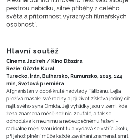
Mezinárodního filmového festivalu slibuje
pestrou nabídku, silné příběhy z celého
světa a přítomnost výrazných filmařských
osobností.
Hlavní soutěž
Cinema Jazireh / Kino Džazíra
Režie: Gözde Kural
Turecko, Írán, Bulharsko, Rumunsko, 2025, 124
min, Světová premiéra
Afghánistán v době kruté nadvlády Tálibánu. Lejla
přežívá masakr své rodiny a její život získává jediný cíl:
najít svého syna Omida. Její vyhlídky jsou v zemi, kde
žena znamená méně než nic, zoufalé, a tak se
odhodlává k meznímu a nebezpečnému řešení –
radikálně mění svou identitu a vydává se vstříc úkolu,
při jehož plnění může každé zaváhání znamenat smrt.