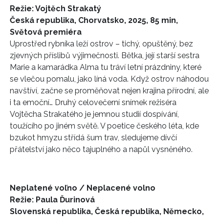
Režie: Vojtěch Strakatý
Česká republika, Chorvatsko, 2025, 85 min,
Světová premiéra
Uprostřed rybníka leží ostrov – tichý, opuštěný, bez
zjevných příslibů výjimečnosti. Bětka, její starší sestra
Marie a kamarádka Alma tu tráví letní prázdniny, které
se vlečou pomalu, jako líná voda. Když ostrov náhodou
navštíví, začne se proměňovat nejen krajina přírodní, ale
i ta emoční… Druhý celovečerní snímek režiséra
Vojtěcha Strakatého je jemnou studií dospívání,
toužícího po jiném světě. V poetice českého léta, kde
bzukot hmyzu střídá šum trav, sledujeme dívčí
přátelství jako něco tajuplného a napůl vysněného.
Neplatené voľno / Neplacené volno
Režie: Paula Ďurinová
Slovenská republika, Česká republika, Německo,