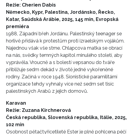
Režie: Cherien Dabis
Německo, Kypr, Palestina, Jordánsko, Řecko,
Katar, Saúdská Arábie, 2025, 145 min, Evropská
premiéra
1988, Západní břeh Jordánu. Palestinský teenager se
horlivě přidává k protestům proti izraelským vojákům.
Najednou však vše strne. Chlapcova matka se obrací
na nás, svědky temných kapitol minulého století, aby
vyprávěla. Vroucně a s bolestí vepsanou do tváře
přibližuje sedm dekád v životě jedné vykořeněné
rodiny. Začíná v roce 1948. Sionistické paramilitární
organizace tehdy vyhnaly více než sedm set tisíc
palestinských Arabů z jejich domovů.
Karavan
Režie: Zuzana Kirchnerová
Česká republika, Slovenská republika, Itálie, 2025,
102 min
Osobnost pětačtyřicetileté Ester je plně pohlcena péčí