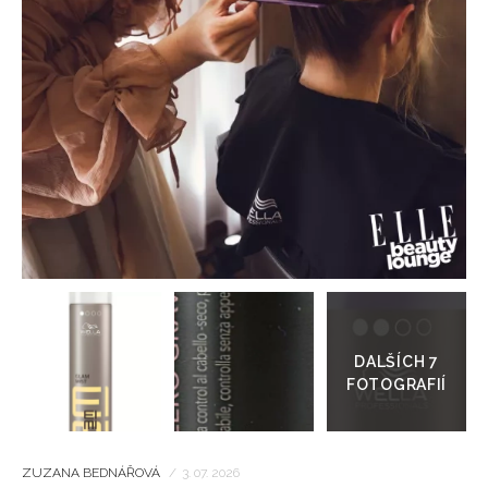
HOME
Přejít
do
galerie
ZUZANA BEDNÁŘOVÁ
/
3. 07. 2026