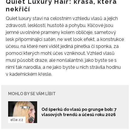
Quiet Luxury Hair: krása, která
nekřičí
Quiet luxury staví na celostním vzhledu vlasů a jejich
zdravosti, lesklosti, hustotě a pohybu. Klíčové jsou
jemné uvolněné prameny kolem obličeje, sametový
lesk připomínající satén, ne wet look efekt, a konstrukce
účesu, na které není vidět jediná pinetka či sponka, za
pomocí kterých mohl účes vzniknout. Vzhled vlasů
musí působit draze, ale nonšalantně, jako byste se s
nimi tak narodila, a ne jako byste u nich strávila hodinu
v kadeřnickém křesle.
MOHLO BY SE VÁM LÍBIT
Od šperků do vlasů po grunge bob: 7
vlasových trendů a účesů roku 2026
elle.cz