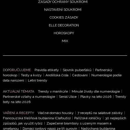
ZÁSADY OCHRANY SOUKROMÍ
soukromí BurdaMedia Extra s.r.o.
, zaškrtněte toto pole.
NASTAVENÍ SOUKROMÍ
COOKIES ZÁSADY
ELLE DECORATION
HOROSKOPY
MIX
DOPORUČUJEME
Pravidla etikety
|
Slovník puberťáků
|
Partnerský
horoskop
|
Testy a kvízy
|
Andělská čísla
|
Cestování
|
Numerologie podle
data narození
|
Letní trendy
AKTUÁLNÍ TÉMATA
Trendy v manikúře
|
Minulé životy dle numerologie
|
Partnerské vztahy a numerologie
|
Seriál Ulice
|
Plavky na léto 2026
|
Trendy
boty na léto 2026
VAŘENÍ A RECEPTY
Vláčné domácí housky
|
7 receptů na salátové zálivky
|
Francouzská třešňová bublanina (Clafoutis)
|
Pařížské rohlíčky
|
30 nejlepších
způsobů, jak využít rybíz
|
Zapečené brambory s uzeným masem a
smetanou
|
Domácí iontový nápoj ze tří surovin
|
Nadýchaná bublanina