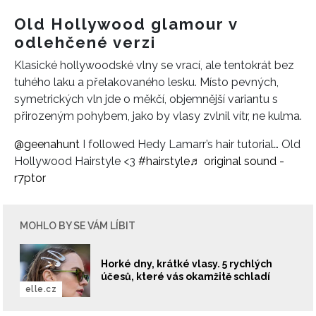
Old Hollywood glamour v
odlehčené verzi
Klasické hollywoodské vlny se vrací, ale tentokrát bez
tuhého laku a přelakovaného lesku. Místo pevných,
symetrických vln jde o měkčí, objemnější variantu s
přirozeným pohybem, jako by vlasy zvlnil vítr, ne kulma.
@geenahunt
I followed Hedy Lamarr’s hair tutorial… Old
Hollywood Hairstyle <3
#hairstyle
♬ original sound -
‍r7ptor
MOHLO BY SE VÁM LÍBIT
Horké dny, krátké vlasy. 5 rychlých
účesů, které vás okamžitě schladí
elle.cz