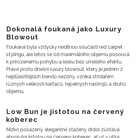
Dokonalá foukaná jako Luxury
Blowout
Foukaná byla vždycky nedílnou součástí red carpet
stylingu, ale letos se od maximálního objemu posouvá
k přirozenému pohybu a lesku bez umělého efektu.
Právě proto dnešní luxury blowout, který je jedním z
nejdůležitějších trendů sezóny, vzniká střídáním
různých velikostí kartáčů, tepelných nástrojů a druhů
objemu.
Low Bun je jistotou na červený
koberec
Nízko posazený, elegantně stažený drdol zůstává
absolutní jistotou na červený koberec, ať už v ultra