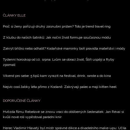
ČLÁNKY ELLE
Proč si ženy pořizují druhý zásnubní prsten? Toto je trend travel ring
Z klubu do našich šatníků: Jak noční život formuje současnou módu
Zakrýt bříško nebo odhalit? Kodaňské maminky boří pravidla mateřství i módy
Týdenní horoskop od 10. srpna: Lvům se obrací život, Štíři uspějí a Ryby
zpomalí
Víkend pro sebe: 5 tipů kam vyrazit na festival, drink, rande a do kina
Nejvíc cool žabky léta přímo z Kodaně. Zakrývají palec a mají kitten heel
DOPORUČENÉ ČLÁNKY
Hvězda filmu Rebelové se znovu vrací do oblíbených šedesátek: Jan Révai si
kvůli nové roli vypěstoval parádní knír
Herec Vladimír Hlavatý byl mistr správné dikce a divadelního make-upu: Učila