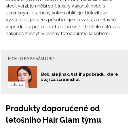
sleek verzi, jemnější soft luxury variantě, nebo s
uvolněnými prameny kolem obličeje. Důležité je
INFORMACE
vyzkoušet, jak účes působí nejen zezadu, ale hlavně
zepředu a z profilu, protože přesně z těchhle úhlů vás
REDAKCE
nakonec zachytí všechny fotoaparáty na koberci.
MOHLO BY SE VÁM LÍBIT
Bob, ale jinak. 5 střihů po bradu, které
stojí za screenshot
elle.cz
Produkty doporučené od
letošního Hair Glam týmu