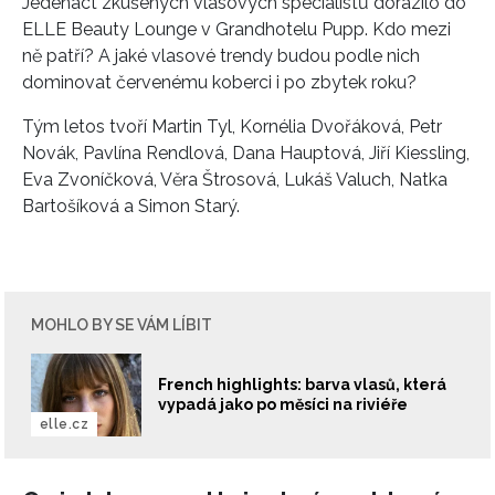
Jedenáct zkušených vlasových specialistů dorazilo do
ELLE Beauty Lounge v Grandhotelu Pupp. Kdo mezi
ně patří? A jaké vlasové trendy budou podle nich
dominovat červenému koberci i po zbytek roku?
Tým letos tvoří Martin Tyl, Kornélia Dvořáková, Petr
Novák, Pavlína Rendlová, Dana Hauptová, Jiří Kiessling,
Eva Zvoníčková, Věra Štrosová, Lukáš Valuch, Natka
Bartošíková a Simon Starý.
MOHLO BY SE VÁM LÍBIT
French highlights: barva vlasů, která
vypadá jako po měsíci na riviéře
elle.cz