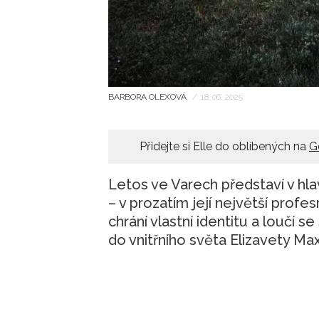
BARBORA OLEXOVÁ
/
18. 06. 2025
Přidejte si Elle do oblíbených na
G
Letos ve Varech představí v hlav
– v prozatím její největší profesn
chrání vlastní identitu a loučí
do vnitřního světa Elizavety Ma