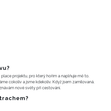
ivu?
 place projektu, pro který hořím a naplňuje mě to.
ěláme cokoliv a jsme kdekoliv. Když jsem zamilovaná.
znávám nové světy při cestování.
 strachem?