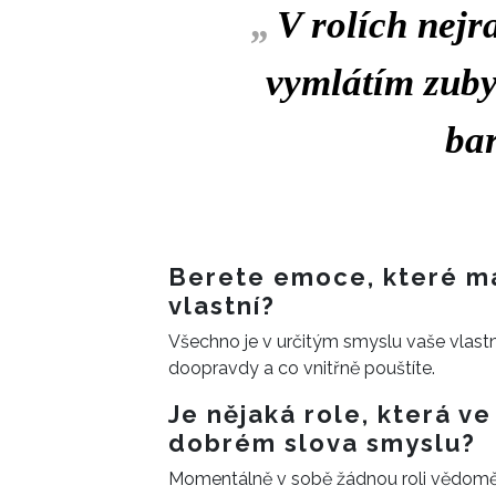
„
V rolích nejr
vymlátím zuby,
bar
Berete emoce, které m
vlastní?
Všechno je v určitým smyslu vaše vlastní
doopravdy a co vnitřně pouštíte.
Je nějaká role, která ve
dobrém slova smyslu?
Momentálně v sobě žádnou roli vědomě n