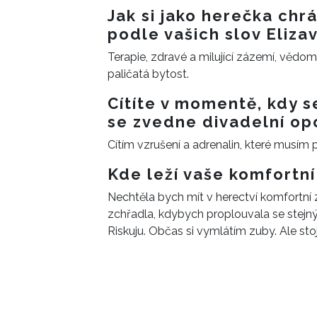
Jak si jako herečka chrá
podle vašich slov Eliza
Terapie, zdravé a milující zázemí, vědo
paličatá bytost.
Cítíte v momentě, kdy 
se zvedne divadelní op
Cítím vzrušení a adrenalin, které musím 
Kde leží vaše komfortní
Nechtěla bych mít v herectví komfortní 
zchřadla, kdybych proplouvala se stejn
Riskuju. Občas si vymlátím zuby. Ale sto