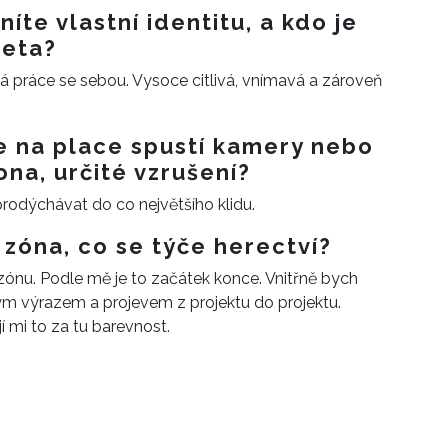
níte vlastní identitu, a kdo je
veta?
má práce se sebou. Vysoce citlivá, vnímavá a zároveň
se na place spustí kamery nebo
ona, určité vzrušení?
prodýchávat do co největšího klidu.
 zóna, co se týče herectví?
zónu. Podle mě je to začátek konce. Vnitřně bych
ým výrazem a projevem z projektu do projektu.
jí mi to za tu barevnost.