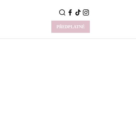
PŘEDPLATNÉ
VÍCE
Y
CELEBRITY
Novinky
Styl slavných
Rozhovory
ie