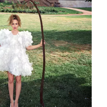
Přihlášením k newsletteru souhlasíte s
Obcho
společnosti BurdaMedia Extra s.r.o.
a potv
Zásadami ochrany soukromí
- BurdaMedia E
pracovat zejména k organizaci a vyhodnocení 
Chcete navíc dostávat i další zajímavé a exkluz
Pokud souhlasíte se zpracováním údajů k tom
soukromí BurdaMedia Extra s.r.o.
, zaškrtnět