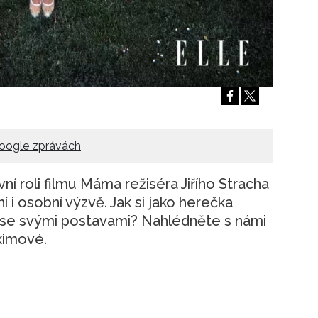
oogle zprávách
ní roli filmu Máma režiséra Jiřího Stracha
í i osobní výzvě. Jak si jako herečka
 se se svými postavami? Nahlédněte s námi
ximové.