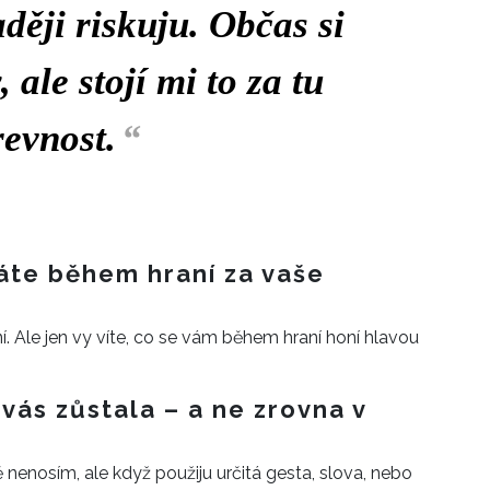
aději riskuju. Občas si
 ale stojí mi to za tu
evnost.
“
áte během hraní za vaše
. Ale jen vy víte, co se vám během hraní honí hlavou
 vás zůstala – a ne zrovna v
enosím, ale když použiju určitá gesta, slova, nebo