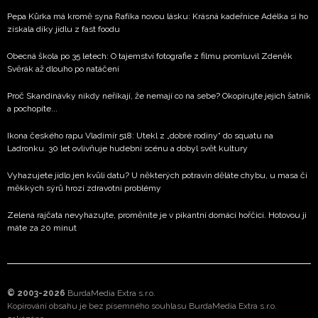
Pepa Kůrka má kromě syna Rafíka novou lásku: Krásná kadeřnice Adélka si ho
získala díky jídlu z fast foodu
Obecná škola po 35 letech: O tajemství fotografie z filmu promluvil Zdeněk
Svěrák až dlouho po natáčení
Proč Skandinávky nikdy neříkají, že nemají co na sebe? Okopírujte jejich šatník
a pochopíte...
Ikona českého rapu Vladimír 518: Utekl z „dobré rodiny“ do squatu na
Ladronku. 30 let ovlivňuje hudební scénu a dobyl svět kultury
Vyhazujete jídlo jen kvůli datu? U některých potravin děláte chybu, u masa či
měkkých sýrů hrozí zdravotní problémy
Zelená rajčata nevyhazujte, proměníte je v pikantní domácí hořčici. Hotovou ji
máte za 20 minut
© 2003-2026
BurdaMedia Extra s.r.o.
Kopírování obsahu je bez písemného souhlasu BurdaMedia Extra s.r.o.