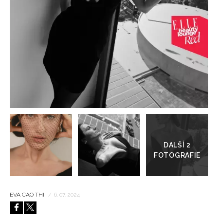
HOME
Přejít
do
galerie
EVA CAO THI
/
6. 07. 2024