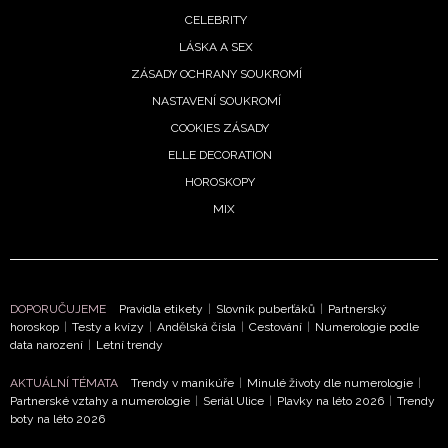
CELEBRITY
LÁSKA A SEX
ZÁSADY OCHRANY SOUKROMÍ
NASTAVENÍ SOUKROMÍ
COOKIES ZÁSADY
ELLE DECORATION
HOROSKOPY
NEWSLETTER
MIX
ODESLAT
Přihlášením k newsletteru souhlasíte s
Obchodními
DOPORUČUJEME
Pravidla etikety
|
Slovník puberťáků
|
Partnerský
horoskop
|
Testy a kvízy
|
Andělská čísla
|
Cestování
|
Numerologie podle
podmínkami společnosti BurdaMedia Extra s.r.o.
a
data narození
|
Letní trendy
potvrzujete, že jste se seznámili se
Zásadami
ochrany soukromí
- BurdaMedia Extra s.r.o. bude s
AKTUÁLNÍ TÉMATA
Trendy v manikúře
|
Minulé životy dle numerologie
|
Partnerské vztahy a numerologie
|
Seriál Ulice
|
Plavky na léto 2026
|
Trendy
Vašimi údaji pracovat zejména k organizaci a
boty na léto 2026
vyhodnocení akce a zasílání novinek.