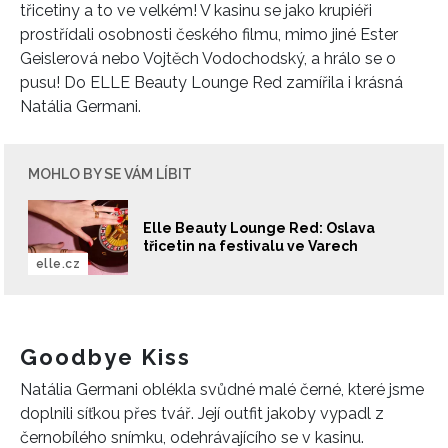
třicetiny a to ve velkém! V kasinu se jako krupiéři
prostřídali osobnosti českého filmu, mimo jiné Ester
Geislerová nebo Vojtěch Vodochodský, a hrálo se o
pusu! Do ELLE Beauty Lounge Red zamířila i krásná
Natália Germani.
MOHLO BY SE VÁM LÍBIT
Elle Beauty Lounge Red: Oslava
třicetin na festivalu ve Varech
elle.cz
Goodbye Kiss
Natália Germani oblékla svůdné malé černé, které jsme
doplnili síťkou přes tvář. Její outfit jakoby vypadl z
černobílého snímku, odehrávajícího se v kasinu.