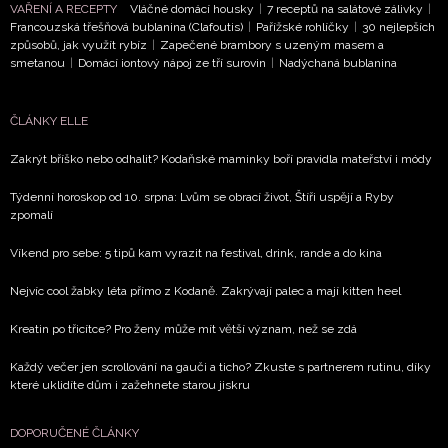
VAŘENÍ A RECEPTY
Vláčné domácí housky
|
7 receptů na salátové zálivky
|
Chcete navíc dostávat i další zajímavé a exkluzivní
Francouzská třešňová bublanina (Clafoutis)
|
Pařížské rohlíčky
|
30 nejlepších
informace od našich partnerů? Pokud souhlasíte se
způsobů, jak využít rybíz
|
Zapečené brambory s uzeným masem a
zpracováním údajů k tomuto účelu podle
Zásad ochrany
smetanou
|
Domácí iontový nápoj ze tří surovin
|
Nadýchaná bublanina
soukromí BurdaMedia Extra s.r.o.
, zaškrtněte toto pole.
ČLÁNKY ELLE
Zakrýt bříško nebo odhalit? Kodaňské maminky boří pravidla mateřství i módy
Týdenní horoskop od 10. srpna: Lvům se obrací život, Štíři uspějí a Ryby
zpomalí
Víkend pro sebe: 5 tipů kam vyrazit na festival, drink, rande a do kina
Nejvíc cool žabky léta přímo z Kodaně. Zakrývají palec a mají kitten heel
Kreatin po třicítce? Pro ženy může mít větší význam, než se zdá
Každý večer jen scrollování na gauči a ticho? Zkuste s partnerem rutinu, díky
které uklidíte dům i zažehnete starou jiskru
DOPORUČENÉ ČLÁNKY