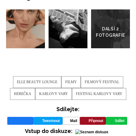
Přejít
do
galerie
INFORMACE
REDAKCE
ELLE BEAUTY LOUNGE
FILMY
FILMOVÝ FESTIVAL
HEREČKA
KARLOVY VARY
FESTIVAL KARLOVY VARY
Sdílejte:
Tweetnout
Mail
Připnout
Sdílet
Vstup do diskuze: