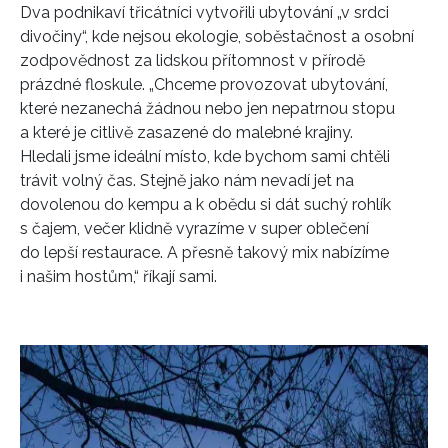
Dva podnikaví třicátníci vytvořili ubytování „v srdci
divočiny“, kde nejsou ekologie, soběstačnost a osobní
zodpovědnost za lidskou přítomnost v přírodě
prázdné floskule. „Chceme provozovat ubytování,
které nezanechá žádnou nebo jen nepatrnou stopu
a které je citlivě zasazené do malebné krajiny.
Hledali jsme ideální místo, kde bychom sami chtěli
trávit volný čas. Stejně jako nám nevadí jet na
dovolenou do kempu a k obědu si dát suchý rohlík
s čajem, večer klidně vyrazíme v super oblečení
do lepší restaurace. A přesně takový mix nabízíme
i našim hostům,“ říkají sami.