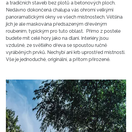
a tradičních staveb bez plotů a betonových ploch.
Nedávno dokončená chalupa vás ohromí velkými
panoramatickými okny ve všech místnostech. Většina
jich je ale maskována předsazeným dřevěným
roubením, typickým pro tuto oblast. Přímo z postele
budete mít celé hory jako na dlani. Interiéry jsou
vzdušné, ze světlého dřeva se spoustou ručně
vyráběných prvků. Nechybí ani krb uprostřed místnosti.
Vše je jednoduché, originální, a přitom přirozené.