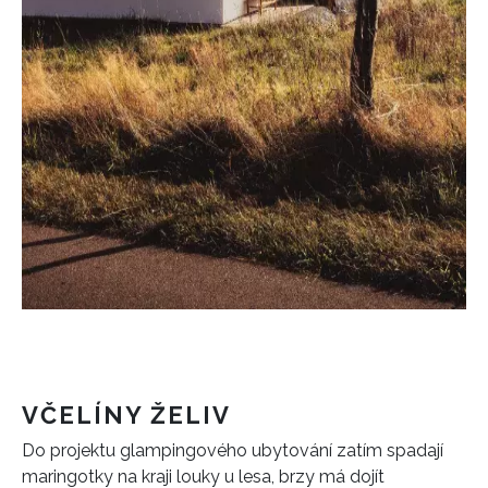
VČELÍNY ŽELIV
Do projektu glampingového ubytování zatím spadají
maringotky na kraji louky u lesa, brzy má dojít