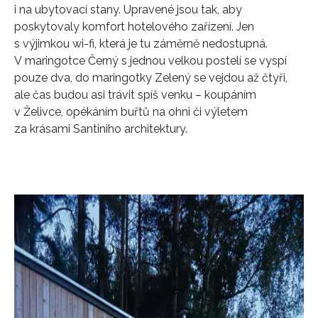
i na ubytovací stany. Upravené jsou tak, aby
poskytovaly komfort hotelového zařízení. Jen
s výjimkou wi-fi, která je tu záměrně nedostupná.
V maringotce Černý s jednou velkou postelí se vyspí
pouze dva, do maringotky Zelený se vejdou až čtyři,
ale čas budou asi trávit spíš venku – koupáním
v Želivce, opékáním buřtů na ohni či výletem
za krásami Santiniho architektury.