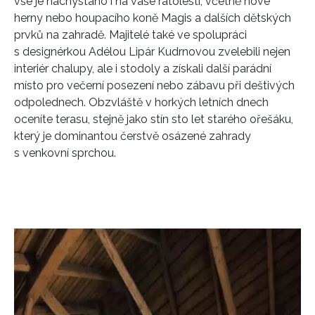
vše je nachystáno i na vaše ratolesti, včetně nové
herny nebo houpacího koně Magis a dalších dětských
prvků na zahradě. Majitelé také ve spolupráci
s designérkou Adélou Lipár Kudrnovou zvelebili nejen
interiér chalupy, ale i stodoly a získali další parádní
místo pro večerní posezení nebo zábavu při deštivých
odpolednech. Obzvláště v horkých letních dnech
oceníte terasu, stejně jako stín sto let starého ořešáku,
který je dominantou čerstvě osázené zahrady
s venkovní sprchou.