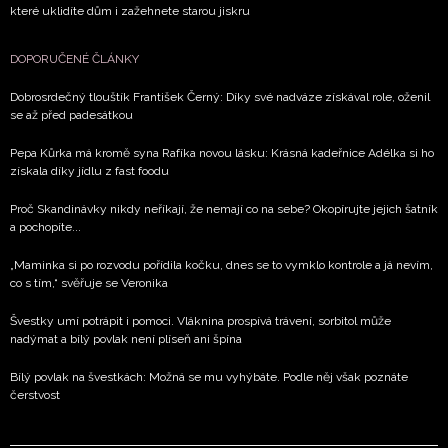
které uklidíte dům i zažehnete starou jiskru
DOPORUČENÉ ČLÁNKY
Dobrosrdečný tlouštík František Černý: Díky své nadváze získával role, oženil
se až před padesátkou
Pepa Kůrka má kromě syna Rafíka novou lásku: Krásná kadeřnice Adélka si ho
získala díky jídlu z fast foodu
Proč Skandinávky nikdy neříkají, že nemají co na sebe? Okopírujte jejich šatník
a pochopíte...
„Maminka si po rozvodu pořídila kočku, dnes se to vymklo kontrole a já nevím,
co s tím,“ svěřuje se Veronika
Švestky umí potrápit i pomoci. Vláknina prospívá trávení, sorbitol může
nadýmat a bílý povlak není plíseň ani špína
Bílý povlak na švestkách: Možná se mu vyhýbáte. Podle něj však poznáte
čerstvost