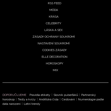
RSS FEED
MÓDA
KRÁSA
CELEBRITY
LÁSKA A SEX
ZÁSADY OCHRANY SOUKROMÍ
NASTAVENÍ SOUKROMÍ
COOKIES ZÁSADY
ELLE DECORATION
HOROSKOPY
MIX
DOPORUČUJEME
Pravidla etikety
|
Slovník puberťáků
|
Partnerský
horoskop
|
Testy a kvízy
|
Andělská čísla
|
Cestování
|
Numerologie podle
data narození
|
Letní trendy