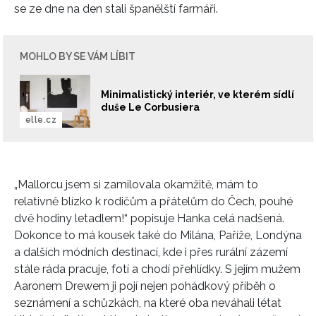
se ze dne na den stali španělští farmáři.
MOHLO BY SE VÁM LÍBIT
Minimalistický interiér, ve kterém sídlí
duše Le Corbusiera
elle.cz
„Mallorcu jsem si zamilovala okamžitě, mám to
relativně blízko k rodičům a přátelům do Čech, pouhé
dvě hodiny letadlem!“ popisuje Hanka celá nadšená.
Dokonce to má kousek také do Milána, Paříže, Londýna
a dalších módních destinací, kde i přes rurální zázemí
stále ráda pracuje, fotí a chodí přehlídky. S jejím mužem
Aaronem Drewem ji pojí nejen pohádkový příběh o
seznámení a schůzkách, na které oba neváhali létat