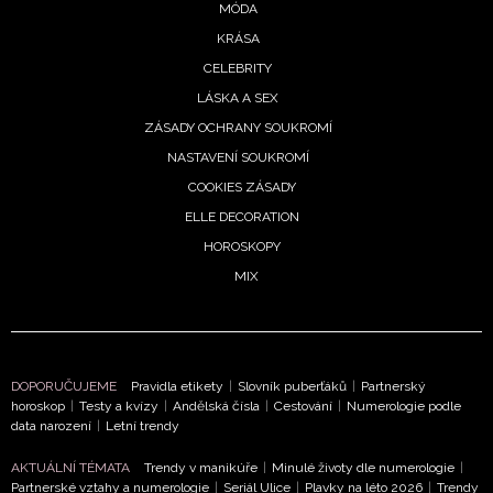
MÓDA
KRÁSA
ODESLAT
CELEBRITY
Přihlášením k newsletteru souhlasíte s
Obchodními
LÁSKA A SEX
podmínkami společnosti BurdaMedia Extra s.r.o.
a
ZÁSADY OCHRANY SOUKROMÍ
potvrzujete, že jste se seznámili se
Zásadami
NASTAVENÍ SOUKROMÍ
ochrany soukromí
- BurdaMedia Extra s.r.o. bude s
COOKIES ZÁSADY
Vašimi údaji pracovat zejména k organizaci a
ELLE DECORATION
vyhodnocení akce a zasílání novinek.
HOROSKOPY
Chcete navíc dostávat i další zajímavé a exkluzivní
MIX
informace od našich partnerů? Pokud souhlasíte se
zpracováním údajů k tomuto účelu podle
Zásad ochrany
soukromí BurdaMedia Extra s.r.o.
, zaškrtněte toto pole.
DOPORUČUJEME
Pravidla etikety
|
Slovník puberťáků
|
Partnerský
horoskop
|
Testy a kvízy
|
Andělská čísla
|
Cestování
|
Numerologie podle
data narození
|
Letní trendy
AKTUÁLNÍ TÉMATA
Trendy v manikúře
|
Minulé životy dle numerologie
|
Partnerské vztahy a numerologie
|
Seriál Ulice
|
Plavky na léto 2026
|
Trendy