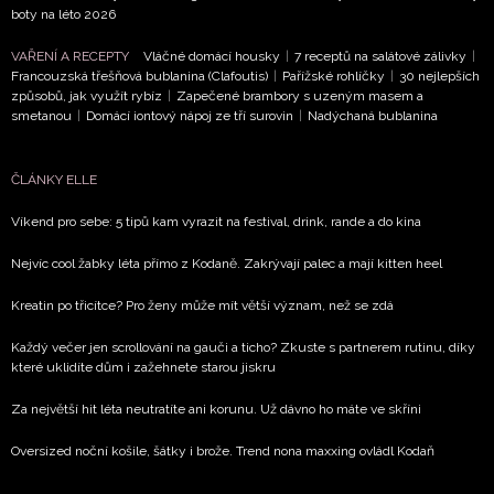
boty na léto 2026
VAŘENÍ A RECEPTY
Vláčné domácí housky
|
7 receptů na salátové zálivky
|
Francouzská třešňová bublanina (Clafoutis)
|
Pařížské rohlíčky
|
30 nejlepších
způsobů, jak využít rybíz
|
Zapečené brambory s uzeným masem a
smetanou
|
Domácí iontový nápoj ze tří surovin
|
Nadýchaná bublanina
ČLÁNKY ELLE
Víkend pro sebe: 5 tipů kam vyrazit na festival, drink, rande a do kina
Nejvíc cool žabky léta přímo z Kodaně. Zakrývají palec a mají kitten heel
Kreatin po třicítce? Pro ženy může mít větší význam, než se zdá
Každý večer jen scrollování na gauči a ticho? Zkuste s partnerem rutinu, díky
které uklidíte dům i zažehnete starou jiskru
Za největší hit léta neutratíte ani korunu. Už dávno ho máte ve skříni
Oversized noční košile, šátky i brože. Trend nona maxxing ovládl Kodaň