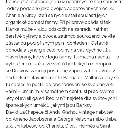
francouzští buldočci jsou už neodmyslitelnou součástí
rodiny podobně jako dvojice adoptovanýchh oslíků
Charlie a Kirby, kteří se rychle stali součástí jejich
organické domácí farmy. Při přípravě oběda si tak
Hanka může v klidu odskočit na zahradu natrhat
čerstvé bylinky a ovoce, zatímco sourozenci ve vile
zůstanou pod přísným psím dohledem. Ostatně
pohoda a synergie celé rodiny na vás dýchne už u
hlavní brány, kde se logo farmy Turmalina nachází. Po
vytouženém útěku ze světů hektických metropolí
se Drewovi začínají postupně zapojovat do života v
nedalekém hlavním městě Palma de Mallorca, aby se
tu společně pustili do obchodování se svou největší
vášní – uměním. V samotném centru si před dvěma
lety otevřeli galerii Red, v níž najdete díla světových i
španělských umělců, jakými jsou Banksy,
David LaChapelle či Andy Warhol, vintage nábytek
od Arneho Jacobsona a George Nelsona nebo třeba
luxusní kabelky od Chanelu, Dioru, Hermès a Saint