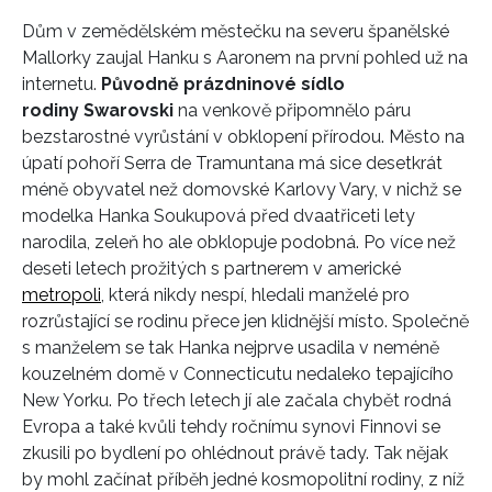
Dům v zemědělském městečku na severu španělské
Mallorky zaujal Hanku s Aaronem na první pohled už na
internetu.
Původně prázdninové sídlo
rodiny Swarovski
na venkově připomnělo páru
bezstarostné vyrůstání v obklopení přírodou. Město na
úpatí pohoří Serra de Tramuntana má sice desetkrát
méně obyvatel než domovské Karlovy Vary, v nichž se
modelka Hanka Soukupová před dvaatřiceti lety
narodila, zeleň ho ale obklopuje podobná. Po více než
deseti letech prožitých s partnerem v americké
metropoli
, která nikdy nespí, hledali manželé pro
rozrůstající se rodinu přece jen klidnější místo. Společně
s manželem se tak Hanka nejprve usadila v neméně
kouzelném domě v Connecticutu nedaleko tepajícího
New Yorku. Po třech letech jí ale začala chybět rodná
Evropa a také kvůli tehdy ročnímu synovi Finnovi se
zkusili po bydlení po ohlédnout právě tady. Tak nějak
by mohl začínat příběh jedné kosmopolitní rodiny, z níž