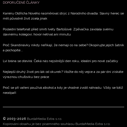
DOPORUČENÉ ČLÁNKY
Kariéru Oldřicha Nového nasměroval strýc z Národního divadla: Slavný herec se
měl původně živit zcela jinak
Poslední telefonát před smrtí Ivety Bartošové: Zpěvačka zavolala svému
slavnému kolegovi, hovor netrval ani minutu
Proč Skandinávky nikdy neříkají, že nemají co na sebe? Okopírujte jejich šatník
a pochopíte...
Lví brána se otevírá: Čeká nás nejsilnější den roku, ideální pro nové začátky
Nejlepší druhý život pro lák od okurek? Vložte do něj vejce a za pár dní získáte
výraznou chuťovku bez práce
Proč se při vaření používá alkohol a kdy je vhodné zvolit náhradu. Vždy se totiž
neodpaří
© 2003-2026
BurdaMedia Extra s.r.o.
Kopírování obsahu je bez písemného souhlasu BurdaMedia Extra s.r.o.