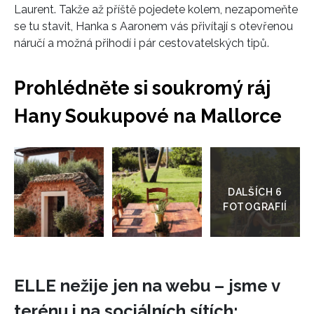
Laurent. Takže až příště pojedete kolem, nezapomeňte
se tu stavit, Hanka s Aaronem vás přivítají s otevřenou
náručí a možná přihodí i pár cestovatelských tipů.
INFORMACE
Prohlédněte si soukromý ráj
REDAKCE
Hany Soukupové na Mallorce
Přejít
do
galerie
ELLE nežije jen na webu – jsme v
terénu i na sociálních sítích: