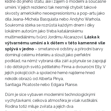
klidně do jiného státu, ale i zájem o moderní a současné
umění. V jejich rezidenci tak nesmějí chybět takové
skvosty amerického neoexpresionismu a pop-artu jako
díla Jeana-Michela Basquiata nebo Andyho Warhola.
Soukromá sbírka se rozrůstá každým dnem i díky
lokálním autorům jako třeba katalánskému
multimediálnímu tvůrci Jordimu Alcarazovi.
Láska k
výtvarnému umění a k dětem v této kamenné vile
splývá v jedno
– smetanové odstíny a přírodní barvy
dominují celému interiéru a slouží jako perfektní
podklad, na němž vybraná díla září a plynule se zapojují
i do dětských světů pětiletého Finna a dvouroční Elly. V
jejich pokojíčcích a společné herně najdeme hned
několik obrazů od Alberta Pinya,
Santiaga Picatoste nebo Edgara Planse.
Dům je sice vybaven moderními technologickými
vychytávkami, celková atmosféra je však rustikální.
Rodina totiž miluje zvířata a jejich dva