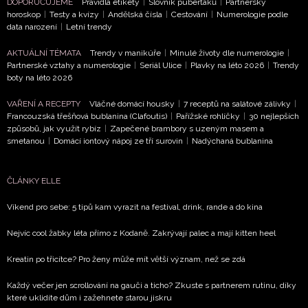
DOPORUČUJEME
Pravidla etikety
|
Slovník puberťáků
|
Partnerský
ODESLAT
horoskop
|
Testy a kvízy
|
Andělská čísla
|
Cestování
|
Numerologie podle
data narození
|
Letní trendy
Přihlášením k newsletteru souhlasíte s
Obchodními
AKTUÁLNÍ TÉMATA
Trendy v manikúře
|
Minulé životy dle numerologie
|
podmínkami společnosti BurdaMedia Extra s.r.o.
a
Partnerské vztahy a numerologie
|
Seriál Ulice
|
Plavky na léto 2026
|
Trendy
potvrzujete, že jste se seznámili se
Zásadami
boty na léto 2026
ochrany soukromí
- BurdaMedia Extra s.r.o. bude s
VAŘENÍ A RECEPTY
Vláčné domácí housky
|
7 receptů na salátové zálivky
|
Vašimi údaji pracovat zejména k organizaci a
Francouzská třešňová bublanina (Clafoutis)
|
Pařížské rohlíčky
|
30 nejlepších
vyhodnocení akce a zasílání novinek.
způsobů, jak využít rybíz
|
Zapečené brambory s uzeným masem a
smetanou
|
Domácí iontový nápoj ze tří surovin
|
Nadýchaná bublanina
Chcete navíc dostávat i další zajímavé a exkluzivní
informace od našich partnerů? Pokud souhlasíte se
ČLÁNKY ELLE
zpracováním údajů k tomuto účelu podle
Zásad ochrany
soukromí BurdaMedia Extra s.r.o.
, zaškrtněte toto pole.
Víkend pro sebe: 5 tipů kam vyrazit na festival, drink, rande a do kina
Nejvíc cool žabky léta přímo z Kodaně. Zakrývají palec a mají kitten heel
Kreatin po třicítce? Pro ženy může mít větší význam, než se zdá
Každý večer jen scrollování na gauči a ticho? Zkuste s partnerem rutinu, díky
které uklidíte dům i zažehnete starou jiskru