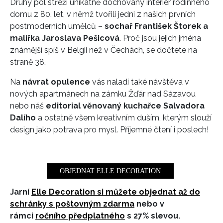
Druhý pól střeží unikátně dochovaný interiér rodinného
domu z 80. let, v němž tvořili jedni z našich prvních
postmoderních umělců –
sochař František Štorek a
malířka Jaroslava Pešicová
. Proč jsou jejich jména
známější spíš v Belgii než v Čechách, se dočtete na
straně 38.
Na
návrat opulence
vás naladí také návštěva v
nových apartmánech na zámku Žďár nad Sázavou
nebo náš
editorial věnovaný kuchařce Salvadora
Dalího
a ostatně všem kreativním duším, kterým slouží
design jako potrava pro mysl. Příjemné čtení i poslech!
OBJEDNAT ELLE DECORATION
Jarní
Elle Decoration si můžete objednat až do
schránky s poštovným zdarma
nebo v
rámci
ročního předplatného
s 27% slevou.