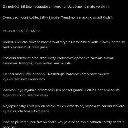
Za největší hit léta neutratíte ani korunu. Už dávno ho máte ve skříni
Oversized noční košile, šátky i brože. Trend nona maxxing ovládl Kodaň
DOPORUČENÉ ČLÁNKY
Kariéru Oldřicha Nového nasměroval strýc z Národního divadla: Slavný herec se
měl původně živit zcela jinak
Poslední telefonát před smrtí Ivety Bartošové: Zpěvačka zavolala svému
slavnému kolegovi, hovor netrval ani minutu
Co nosí módní influencerky? Následující barevné kombinace musíte
vyzkoušet, než skončí léto
Zachránil 194 vojáků a přitom vážil jen pár set gramů. Holub Cher Ami se stal
legendou první světové války
Nejlepší druhý život pro lák od okurek? Vložte do něj vejce a za pár dní získáte
výraznou chuťovku bez práce
Proč se při vaření používá alkohol a kdy je vhodné zvolit náhradu. Vždy se totiž
neodpaří