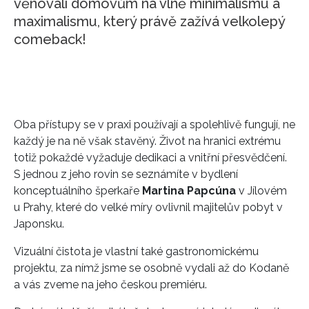
věnovali domovům na vlně minimalismu a
maximalismu, který právě zažívá velkolepý
comeback!
Oba přístupy se v praxi používají a spolehlivě fungují, ne
každý je na ně však stavěný. Život na hranici extrému
totiž pokaždé vyžaduje dedikaci a vnitřní přesvědčení.
S jednou z jeho rovin se seznámíte v bydlení
konceptuálního šperkaře
Martina Papcúna
v Jílovém
u Prahy, které do velké míry ovlivnil majitelův pobyt v
Japonsku.
Vizuální čistota je vlastní také gastronomickému
projektu, za nímž jsme se osobně vydali až do Kodaně
a vás zveme na jeho českou premiéru.