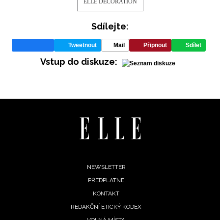
ELLE DECORATION
Sdílejte:
Tweetnout
Mail
Připnout
Sdílet
Vstup do diskuze:
Footer
NEWSLETTER
PŘEDPLATNÉ
menu
KONTAKT
REDAKČNÍ ETICKÝ KODEX
VOLNÁ MÍSTA