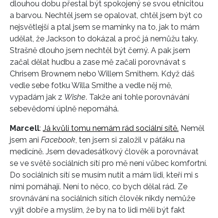
dlouhou dobu přestal být spokojený se svou etnicitou
a barvou. Nechtěl jsem se opalovat, chtěl jsem být co
nejsvětlejší a ptal jsem se maminky na to, jak to mám
INFORMACE
udělat, že Jackson to dokázal a proč já nemůžu taky.
Strašně dlouho jsem nechtěl být černý. A pak jsem
REDAKCE
začal dělat hudbu a zase mě začali porovnávat s
Chrisem Brownem nebo Willem Smithem. Když dáš
vedle sebe fotku Willa Smithe a vedle něj mě,
vypadám jak z
Wishe
. Takže ani tohle porovnávání
sebevědomí úplně nepomáhá.
Marcell
:
Já kvůli tomu nemám rád sociální sítě.
Neměl
jsem ani
Facebook
, ten jsem si založil v páťáku na
medicíně. Jsem devadesátkový člověk a porovnávat
se ve světě sociálních sítí pro mě není vůbec komfortní.
Do sociálních sítí se musím nutit a mám lidi, kteří mi s
nimi pomáhají. Není to něco, co bych dělal rád. Ze
srovnávání na sociálních sítích člověk nikdy nemůže
vyjít dobře a myslím, že by na to lidi měli být fakt