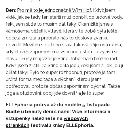
Ben
:
Pro mě to je jednoznačně Wim Hof
. Když jsem
viděl, jak se tady ten starší muž ponořil do ledové vody,
řekl jsem si, že to musím dát taky. Okamžitě jsme s
kámošema běželi k Vltavě, která v té době byla ještě
docela zmrzlá a probralo nás to doslova zvenku
dovnitř. Mezitím se z toho stala taková příjemná rutina,
kdy člověk zapomene na všechno ostatní a vyčistí si
hlavu. Druhý můj vzor je Sting, toho mám hrozně rád.
Když jsem zjistil, že Sting dělá jógu, řekl jsem si, ok, jdu ji
dělat taky! Bylo to super rozhodnutí, protože je tam
určitá forma meditace a dýchání, kterou jsem
potřeboval, protože občas zapomínám dýchat. Takže
jóga a otužování, obojí jde dovnitř a je to super.
ELLEphoria potrvá až do neděle 5. listopadu.
Buďte u beauty dění s námi!
Více informací a
vstupenky naleznete na
webových
stránkách
festivalu krásy ELLEphoria.