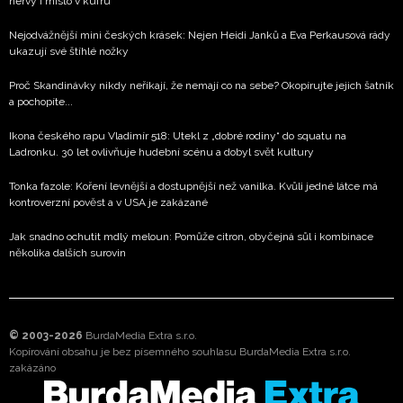
nervy i místo v kufru
Nejodvážnější mini českých krásek: Nejen Heidi Janků a Eva Perkausová rády
ukazují své štíhlé nožky
Proč Skandinávky nikdy neříkají, že nemají co na sebe? Okopírujte jejich šatník
a pochopíte...
Ikona českého rapu Vladimír 518: Utekl z „dobré rodiny“ do squatu na
Ladronku. 30 let ovlivňuje hudební scénu a dobyl svět kultury
Tonka fazole: Koření levnější a dostupnější než vanilka. Kvůli jedné látce má
kontroverzní pověst a v USA je zakázané
Jak snadno ochutit mdlý meloun: Pomůže citron, obyčejná sůl i kombinace
několika dalších surovin
© 2003-2026
BurdaMedia Extra s.r.o.
Kopírování obsahu je bez písemného souhlasu BurdaMedia Extra s.r.o.
zakázáno