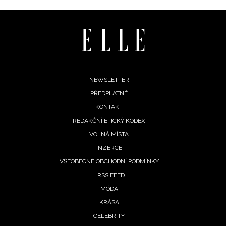
informace od našich partnerů? Pokud souhlasíte se
zpracováním údajů k tomuto účelu podle
Zásad ochrany
soukromí BurdaMedia Extra s.r.o.
, zaškrtněte toto pole.
Footer
NEWSLETTER
PŘEDPLATNÉ
menu
KONTAKT
REDAKČNÍ ETICKÝ KODEX
VOLNÁ MÍSTA
INZERCE
VŠEOBECNÉ OBCHODNÍ PODMÍNKY
RSS FEED
MÓDA
KRÁSA
CELEBRITY