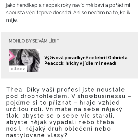
jako hendikep a naopak roky navíc mě baví a pořád mi
spousta věcí teprve dochází. Ani se necítím na to, kolik
mi je.
MOHLO BY SE VÁM LÍBIT
Výživová poradkyně celebrit Gabriela
Peacock: hříchy v jídle mi nevadí
elle.cz
Thea: Díky vaší profesi jste neustále
pod drobnohledem. V showbusinessu –
pojďme si to přiznat – hraje vzhled
určitou roli. Vnímáte na sebe nějaký
tlak, abyste se o sebe víc starali,
abyste nějak vypadali nebo třeba
nosili nějaký druh oblečení nebo
nastylované vlasy?