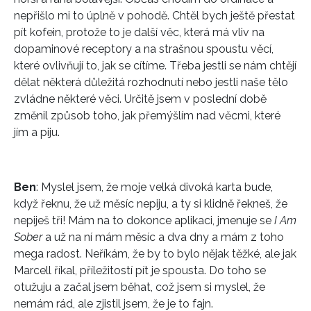
nepřišlo mi to úplně v pohodě. Chtěl bych ještě přestat
pít kofein, protože to je další věc, která má vliv na
dopaminové receptory a na strašnou spoustu věcí,
které ovlivňují to, jak se cítíme. Třeba jestli se nám chtějí
dělat některá důležitá rozhodnutí nebo jestli naše tělo
zvládne některé věci. Určitě jsem v poslední době
změnil způsob toho, jak přemýšlím nad věcmi, které
jím a piju.
Ben
: Myslel jsem, že moje velká divoká karta bude,
když řeknu, že už měsíc nepiju, a ty si klidně řekneš, že
nepiješ tři! Mám na to dokonce aplikaci, jmenuje se
I Am
Sober
a už na ní mám měsíc a dva dny a mám z toho
mega radost. Neříkám, že by to bylo nějak těžké, ale jak
Marcell říkal, příležitostí pít je spousta. Do toho se
otužuju a začal jsem běhat, což jsem si myslel, že
nemám rád, ale zjistil jsem, že je to fajn.