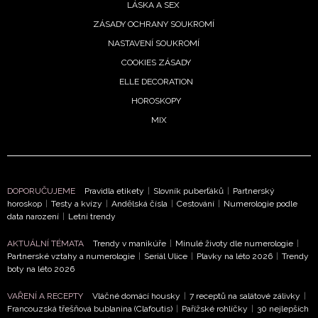
LÁSKA A SEX
ZÁSADY OCHRANY SOUKROMÍ
NASTAVENÍ SOUKROMÍ
COOKIES ZÁSADY
ELLE DECORATION
HOROSKOPY
MIX
DOPORUČUJEME
Pravidla etikety
|
Slovník puberťáků
|
Partnerský
horoskop
|
Testy a kvízy
|
Andělská čísla
|
Cestování
|
Numerologie podle
data narození
|
Letní trendy
AKTUÁLNÍ TÉMATA
Trendy v manikúře
|
Minulé životy dle numerologie
|
Partnerské vztahy a numerologie
|
Seriál Ulice
|
Plavky na léto 2026
|
Trendy
boty na léto 2026
VAŘENÍ A RECEPTY
Vláčné domácí housky
|
7 receptů na salátové zálivky
|
Francouzská třešňová bublanina (Clafoutis)
|
Pařížské rohlíčky
|
30 nejlepších