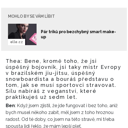
MOHLO BY SE VÁM LÍBIT
Pár triků pro bezchybný smart make-
up
elle.cz
Thea: Bene, kromě toho, že jsi
úspěšný bojovník, jsi taky mistr Evropy
v brazilském jiu-jitsu, úspěšný
snowboardista a bouráš představu o
tom, jak se musí sportovci stravovat.
Sílu nabíráš z veganství, které
praktikuješ už sedm let.
Ben
: Když jsem zjistil, že jde fungovat i bez toho, aniž
bych musel někoho zabít, měl jsem z toho hroznou
radost. Od té doby, co jsem na této stravě, mi třeba
spousta lidí řeklo, že mám lepší pleť.