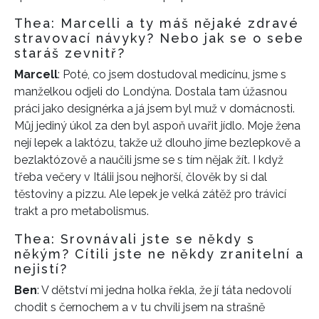
Thea: Marcelli a ty máš nějaké zdravé
stravovací návyky? Nebo jak se o sebe
staráš zevnitř?
Marcell
: Poté, co jsem dostudoval medicínu, jsme s
manželkou odjeli do Londýna. Dostala tam úžasnou
práci jako designérka a já jsem byl muž v domácnosti.
Můj jediný úkol za den byl aspoň uvařit jídlo. Moje žena
nejí lepek a laktózu, takže už dlouho jíme bezlepkově a
bezlaktózově a naučili jsme se s tím nějak žít. I když
třeba večery v Itálii jsou nejhorší, člověk by si dal
těstoviny a pizzu. Ale lepek je velká zátěž pro trávicí
trakt a pro metabolismus.
Thea: Srovnávali jste se někdy s
někým? Cítili jste ne někdy zranitelní a
nejistí?
Ben
: V dětství mi jedna holka řekla, že jí táta nedovolí
chodit s černochem a v tu chvíli jsem na strašně