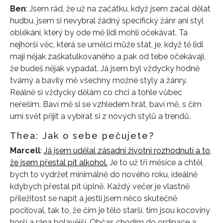
Ben
: Jsem rád, že už na začátku, když jsem začal dělat
hudbu, jsem si nevybral žádný specifický žánr ani styl
oblékání, který by ode mě lidi mohli očekávat. Ta
nejhorší věc, která se umělci může stát, je, když tě lidi
mají nějak zaškatulkovaného a pak od tebe očekávají,
že budeš nějak vypadat. Já jsem byl vždycky hodně
tvárný a bavily mě všechny možné styly a žánry.
Reálně si vždycky dělám co chci a tohle vůbec
neřeším. Baví mě si se vzhledem hrát, baví mě, s čím
umí svět přijít a vybírat si z nových stylů a trendů.
Thea: Jak o sebe pečujete?
Marcell
:
Já jsem udělal zásadní životní rozhodnutí a to,
že jsem přestal pít alkohol.
Je to už tři měsíce a chtěl
bych to vydržet minimálně do nového roku, ideálně
kdybych přestal pít úplně. Každý večer je vlastně
příležitost se napít a jestli jsem něco skutečně
pociťoval, tak to, že čím je tělo starší, tím jsou kocoviny
horší a rána bolavější. Občas chodím do ordinace a