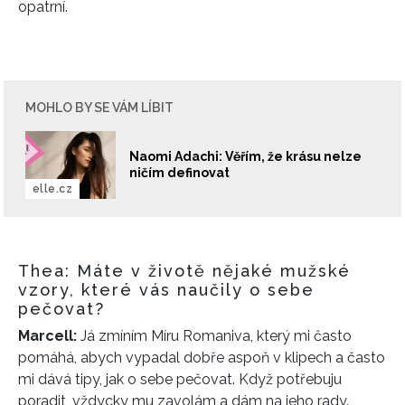
opatrní.
MOHLO BY SE VÁM LÍBIT
Naomi Adachi: Věřím, že krásu nelze
ničím definovat
elle.cz
Thea: Máte v životě nějaké mužské
vzory, které vás naučily o sebe
pečovat?
Marcell:
Já zmíním Míru Romaniva, který mi často
pomáhá, abych vypadal dobře aspoň v klipech a často
mi dává tipy, jak o sebe pečovat. Když potřebuju
poradit, vždycky mu zavolám a dám na jeho rady.