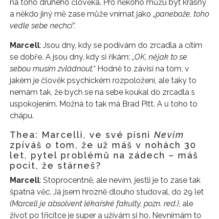
na toho druhého člověka. Pro někoho můžu být krásný
a někdo jiný mě zase může vnímat jako
„panebože, toho
vedle sebe nechci“.
Marcell
: Jsou dny, kdy se podívám do zrcadla a cítím
se dobře. A jsou dny, kdy si říkám:
„OK, nějak to se
sebou musím zvládnout.“
Hodně to závisí na tom, v
jakém je člověk psychickém rozpoložení, ale taky to
nemám tak, že bych se na sebe koukal do zrcadla s
uspokojením. Možná to tak má Brad Pitt. A u toho to
chápu.
Thea: Marcelli, ve své písni
Nevim
zpíváš o tom, že už máš v nohách 30
let, pytel problémů na zádech – máš
pocit, že stárneš?
Marcell
: Stoprocentně, ale nevím, jestli je to zase tak
špatná věc. Já jsem hrozně dlouho studoval, do 29 let
(Marcell je absolvent lékařské fakulty, pozn. red.)
, ale
život po třicítce je super a užívám si ho. Nevnímám to