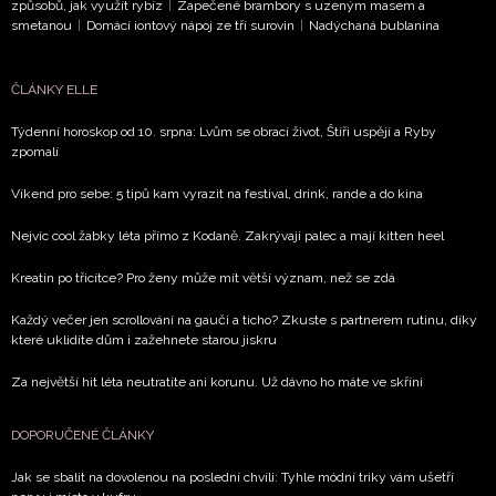
způsobů, jak využít rybíz
|
Zapečené brambory s uzeným masem a
smetanou
|
Domácí iontový nápoj ze tří surovin
|
Nadýchaná bublanina
ČLÁNKY ELLE
Týdenní horoskop od 10. srpna: Lvům se obrací život, Štíři uspějí a Ryby
zpomalí
Víkend pro sebe: 5 tipů kam vyrazit na festival, drink, rande a do kina
Nejvíc cool žabky léta přímo z Kodaně. Zakrývají palec a mají kitten heel
Kreatin po třicítce? Pro ženy může mít větší význam, než se zdá
Každý večer jen scrollování na gauči a ticho? Zkuste s partnerem rutinu, díky
které uklidíte dům i zažehnete starou jiskru
Za největší hit léta neutratíte ani korunu. Už dávno ho máte ve skříni
DOPORUČENÉ ČLÁNKY
Jak se sbalit na dovolenou na poslední chvíli: Tyhle módní triky vám ušetří