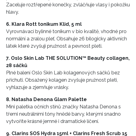
Zaceluje roztřepené konečky, zvláčňuje vlasy i pokožku
hlavy.
6. Klara Rott tonikum Klid, 5 ml
Vyrovnávací bylinné tonikum v bio kvalitě, vhodné pro
normální a zralou pleť. Obsahuje 26 bilogicky aktivních
látek které zvyšují pružnost a pevnost pleti.
7. Oslo Skin Lab THE SOLUTION™ Beauty collagen,
28 sáčků
Plné balení Oslo Skin Lab kolagenových sáčků bez
příchuti. Obsažený kolagen zvyšuje pružnost pleti,
vyhlazuje a zjemňuje vrásky.
8. Natasha Denona Glam Palette
Mini paletka očních stínů značky Natasha Denona s
třemi neutrálními tóny hnědé barvy, kterými snadno
vytvoříte krásné jemné i dramatické líčení.
9. Clarins SOS Hydra 15ml + Clarins Fresh Scrub 15