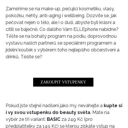
Zaměříme se na make-up, pečující kosmetiku, vlasy,
pokožku, nehty, anti-aging i wellbeing. Dozvíte se, jak
pečovat nejen o tělo, ale i o duši, abyste byli krásní a
cítili se báječně. Co dalšího Vám ELLEphorie nabídne?
Těšte se na bohatý program na pódiu, doprovodnou
výstavu našich partnerů se speciálním programem a
jídelní koutek s výběrem toho nejlepšího občerstvení a
drinků. Těšíte se?
ZAKOUPIT VSTUPENKY
Pokud jste stejně nadšení jako my, neváhejte a
kupte si
i vy svou vstupenku do beauty světa
. Máte na
výběr ze tří variant:
BASIC
za 249 Kč (pro
předplatitelky za 149 Kč) se kterou získáte vstup na