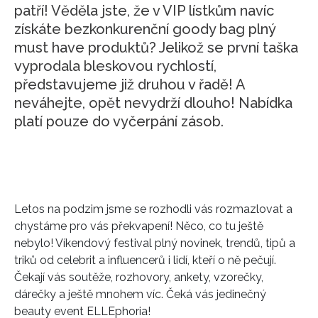
patří! Věděla jste, že v VIP lístkům navíc
získáte bezkonkurenční goody bag plný
must have produktů? Jelikož se první taška
vyprodala bleskovou rychlostí,
představujeme již druhou v řadě! A
neváhejte, opět nevydrží dlouho! Nabídka
platí pouze do vyčerpání zásob.
Letos na podzim jsme se rozhodli vás rozmazlovat a
chystáme pro vás překvapení! Něco, co tu ještě
nebylo! Víkendový festival plný novinek, trendů, tipů a
triků od celebrit a influencerů i lidí, kteří o ně pečují.
Čekají vás soutěže, rozhovory, ankety, vzorečky,
dárečky a ještě mnohem víc. Čeká vás jedinečný
beauty event ELLEphoria!