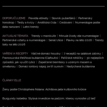
DOPORUČUJEME
Pravidla etikety
|
Slovník puberťáků
|
Partnerský
horoskop
|
Testy a kvízy
|
Andělská čísla
|
Cestování
|
Numerologie podle
data narození
|
Letní trendy
AKTUÁLNÍ TÉMATA
Trendy v manikúře
|
Minulé životy dle numerologie
|
Partnerské vztahy a numerologie
|
Seriál Ulice
|
Plavky na léto 2026
|
Trendy
boty na léto 2026
VAŘENÍ A RECEPTY
Vláčné domácí housky
|
7 receptů na salátové zálivky
|
Francouzská třešňová bublanina (Clafoutis)
|
Pařížské rohlíčky
|
30 nejlepších
způsobů, jak využít rybíz
|
Zapečené brambory s uzeným masem a
smetanou
|
Domácí iontový nápoj ze tří surovin
|
Nadýchaná bublanina
ČLÁNKY ELLE
Ženy podle Christophera Nolana: Achillova pata kultovního tvůrce
Burgundy kabelka: Stylová investice na podzim, kterou vynosíte už teď