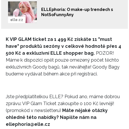
ELLEphoria: O make-up trendech s
NotSoFunnyAny
elle.cz
K VIP GLAM ticket za 1 499 Kč získáte 11 "must
have" produktů sezóny v celkové hodnotě přes 4
500 Kč a exkluzivní ELLE shopper bag.
POZOR!
Máme k dispozici opět pouze omezený počet těchto
exkluzivních Goody bagů, tak neváhejte! Goody Bagy
budeme vydávat během akce při registraci.
Jste předplatitelkou ELLE? Pokud ano, máme dobrou
zprávu: VIP Glam Ticket zakoupíte o 100 Kč levněji!
(promokód v newsletteru)
Máte nějaké otázky
ohledně této nabídky? Napište nám na
ellephoria@elle.cz