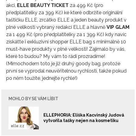
akci,
ELLE BEAUTY TICKET
za 499 Kč (pro
předplatitelky za 399 Kč) ke které odbržíte originální
taštičku ELLE, zrcátko ELLE a jeden beauty produkt v
plné velikosti vybraný redakcí ELLE a hlavně
VIP GLAM
za 1 499 Kč (pro předplatitelky za 1 399 Kč) kdy navíc
získátte i exkluzivní shopper ELLE bag s minimálně 10
must-have produkty v plné velikosti! Zajímalo by vás,
které to budou? My vám to rádi prozradíme!
(Mimochodem toto je již druhý goody bag, protože
první se vyprodal neuvěřitelnou rychlostí, takže pokud
po něm toužíte, jednejte rychle!)
MOHLO BY SE VÁM LÍBIT
ELLEPHORIA: Eliška Kacvinský Judová
vytvořila tašky nejen na kosmetiku
elle.cz