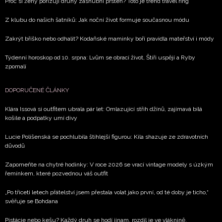
Proč si ženy pořizují druhý zásnubní prsten? Toto je trend travel ring
Z klubu do našich šatníků: Jak noční život formuje současnou módu
Zakrýt bříško nebo odhalit? Kodaňské maminky boří pravidla mateřství i módy
Týdenní horoskop od 10. srpna: Lvům se obrací život, Štíři uspějí a Ryby
zpomalí
DOPORUČENÉ ČLÁNKY
Klára Issová si outfitem ubrala pár let: Omlazující střih džínů, zajímavá bílá
košile a podpatky umí divy
Lucie Polišenská se pochlubila štíhlejší figurou: Kila shazuje ze zdravotních
důvodů
Zapomeňte na chytré hodinky: V roce 2026 se vrací vintage modely s úzkým
řemínkem, které pozvednou váš outfit
„Po třiceti letech přátelství jsem přestala volat jako první, od té doby je ticho,“
svěřuje se Bohdana
Pistácie nebo kešu? Každý druh se hodí jinam, rozdíl je ve vláknině,