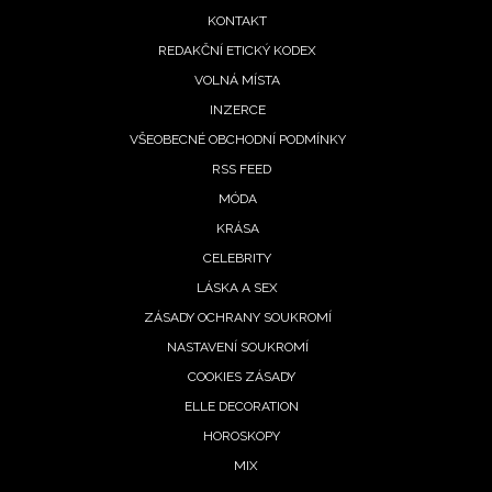
menu
soukromí BurdaMedia Extra s.r.o.
, zaškrtněte toto pole.
KONTAKT
REDAKČNÍ ETICKÝ KODEX
VOLNÁ MÍSTA
INZERCE
VŠEOBECNÉ OBCHODNÍ PODMÍNKY
RSS FEED
MÓDA
KRÁSA
CELEBRITY
LÁSKA A SEX
ZÁSADY OCHRANY SOUKROMÍ
NASTAVENÍ SOUKROMÍ
COOKIES ZÁSADY
ELLE DECORATION
HOROSKOPY
MIX