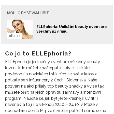
MOHLO BY SE VÁM LÍBIT
ELLEphoria: Unikátní beauty event pro
všechny již v říjnu!
elle.cz
Co je to ELLEphoria?
ELLEphoria je jedinečný event pro všechny beauty
lovers, kde můžete načerpat inspiraci, získáte
povědomí o novinkách i stálicích ze světa krásy a
potkáte se s influencery z Čech i Slovenska. Naše
pozvání na akci přijaly top beauty značky a vy se tak
můžete těšit na jejich opravdu zajímavý a intenzivní
program! Naučíte se, jak být ještě krásnější uvnitř i
navenek, a to již o víkendu 22.10. - 24.10. v Praze v
obchodním domě Máj ve čtvrtém patře. Těšíme se na