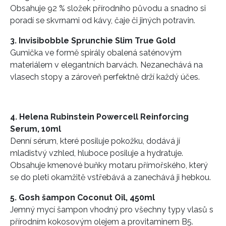
Obsahuje 92 % složek přírodního původu a snadno si
poradí se skvrnami od kávy, čaje či jiných potravin.
3. Invisibobble Sprunchie Slim True Gold
Gumička ve formě spirály obalená saténovým
materiálem v elegantních barvách. Nezanechává na
vlasech stopy a zároveň perfektně drží každý účes.
4. Helena Rubinstein Powercell Reinforcing
Serum, 10ml
Denní sérum, které posiluje pokožku, dodává jí
mladistvý vzhled, hluboce posiluje a hydratuje.
Obsahuje kmenové buňky motaru přímořského, který
se do pleti okamžitě vstřebává a zanechává ji hebkou.
5. Gosh šampon Coconut Oil, 450ml
Jemný mycí šampon vhodný pro všechny typy vlasů s
přírodním kokosovým olejem a provitaminem B5.