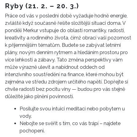
Ryby (21. 2. – 20. 3.)
Práce od vás v poslední době vyžaduje hodně energie,
zvláště když současně řešíte složitější situaci doma. V
pondělí Merkur vstupuje do oblasti romantiky, radosti,
kreativity a rodinného života, čímž obrací vaši pozornost
k příjemnějším tématům. Budete se zabývat letními
plány, novým denním rytmem a hledáním prostoru pro
více lehkosti a zábavy. Tato změna perspektivy vám
může výrazně ulevit a nabídnout oddech od
intenzivního soustředění na finance, které mohou být
zejména ve středu zdrojem určitého napětí. Dopřejte si
chvíle radosti bez pocitu viny — budou pro vás stejně
důležité jako plnění povinností.
Posilujte svou intuici meditací nebo pobytem u
NEWSLETTER
vody.
Nebojte se svěřit s tím, co vás trápí – najdete
pochopení.
ODESLAT