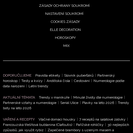
denní
ZÁSADY OCHRANY SOUKROMÍ
roskop
NASTAVENÍ SOUKROMÍ
 3.
COOKIES ZÁSADY
pna:
ELLE DECORATION
vům
HOROSKOPY
eje
MIX
stí,
hy
ouzlí
olí
8. 2026
DOPORUČUJEME
Pravidla etikety
|
Slovník puberťáků
|
Partnerský
horoskop
|
Testy a kvízy
|
Andělská čísla
|
Cestování
|
Numerologie podle
data narození
|
Letní trendy
AKTUÁLNÍ TÉMATA
Trendy v manikúře
|
Minulé životy dle numerologie
|
roskop
Partnerské vztahy a numerologie
|
Seriál Ulice
|
Plavky na léto 2026
|
Trendy
boty na léto 2026
 srpen:
y čeká
VAŘENÍ A RECEPTY
Vláčné domácí housky
|
7 receptů na salátové zálivky
|
otní
Francouzská třešňová bublanina (Clafoutis)
|
Pařížské rohlíčky
|
30 nejlepších
om,
způsobů, jak využít rybíz
|
Zapečené brambory s uzeným masem a