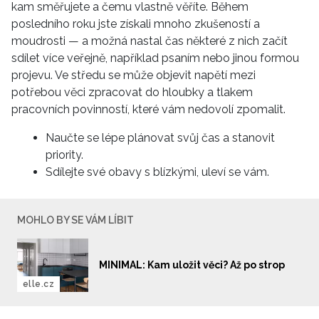
kam směřujete a čemu vlastně věříte. Během
posledního roku jste získali mnoho zkušeností a
moudrosti — a možná nastal čas některé z nich začít
INFORMACE
sdílet více veřejně, například psaním nebo jinou formou
REDAKCE
projevu. Ve středu se může objevit napětí mezi
potřebou věci zpracovat do hloubky a tlakem
pracovních povinností, které vám nedovolí zpomalit.
Naučte se lépe plánovat svůj čas a stanovit
priority.
Sdílejte své obavy s blízkými, uleví se vám.
MOHLO BY SE VÁM LÍBIT
MINIMAL: Kam uložit věci? Až po strop
elle.cz