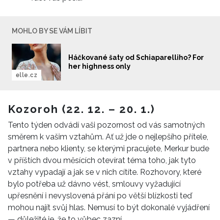
MOHLO BY SE VÁM LÍBIT
Háčkované šaty od Schiaparelliho? For
her highness only
elle.cz
Kozoroh (22. 12. – 20. 1.)
Tento týden odvádí vaši pozornost od vás samotných
směrem k vašim vztahům. Ať už jde o nejlepšího přítele,
partnera nebo klienty, se kterými pracujete, Merkur bude
v příštích dvou měsících otevírat téma toho, jak tyto
vztahy vypadají a jak se v nich cítíte. Rozhovory, které
bylo potřeba už dávno vést, smlouvy vyžadující
upřesnění i nevyslovená přání po větší blízkosti teď
mohou najít svůj hlas. Nemusí to být dokonalé vyjádření
— důležité je, že to vůbec zazní.