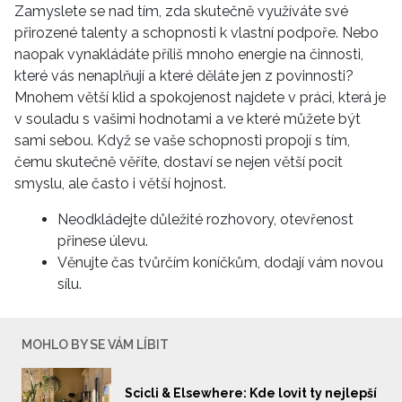
Zamyslete se nad tím, zda skutečně využíváte své
přirozené talenty a schopnosti k vlastní podpoře. Nebo
naopak vynakládáte příliš mnoho energie na činnosti,
které vás nenaplňují a které děláte jen z povinnosti?
Mnohem větší klid a spokojenost najdete v práci, která je
v souladu s vašimi hodnotami a ve které můžete být
sami sebou. Když se vaše schopnosti propojí s tím,
čemu skutečně věříte, dostaví se nejen větší pocit
smyslu, ale často i větší hojnost.
Neodkládejte důležité rozhovory, otevřenost
přinese úlevu.
Věnujte čas tvůrčím koníčkům, dodají vám novou
sílu.
MOHLO BY SE VÁM LÍBIT
Scicli & Elsewhere: Kde lovit ty nejlepší