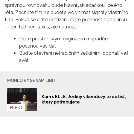
správnou rovnováhu bude hlavní „skládačkou“ celého
léta. Začněte tím, že budete víc vnímat signály vlastního
těla. Pokud se cítíte přetížení, dejte přednost odpočinku
— ten teď není luxus, ale nutnost.
Dejte prostor svým originálním nápadům,
posunou vás dál.
Buďte otevření netradičním setkáním, obohatí váš
svět.
MOHLO BY SE VÁM LÍBIT
Kam s ELLE: Jediný víkendový to do list,
který potřebujete
elle.cz