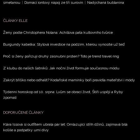
smetanou
|
Domácí iontový nápoj ze tří surovin
|
Nadýchaná bublanina
by
avřou
nulost
ČLÁNKY ELLE
 7. 2026
Ženy podle Christophera Nolana: Achillova pata kultovního tvůrce
DALŠÍ
Burgundy kabelka: Stylová investice na podzim, kterou vynosíte už teď
ČLÁNKY
K
Proč si ženy pořizují druhý zásnubní prsten? Toto je trend travel ring
TÉMATU
Z klubu do našich šatníků: Jak noční život formuje současnou módu
Zakrýt bříško nebo odhalit? Kodaňské maminky boří pravidla mateřství i módy
Týdenní horoskop od 10. srpna: Lvům se obrací život, Štíři uspějí a Ryby
zpomalí
DOPORUČENÉ ČLÁNKY
Klára Issová si outfitem ubrala pár let: Omlazující střih džínů, zajímavá bílá
košile a podpatky umí divy