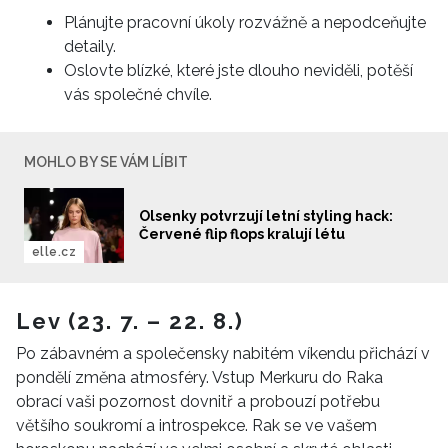
Plánujte pracovní úkoly rozvážně a nepodceňujte
detaily.
Oslovte blízké, které jste dlouho neviděli, potěší
vás společné chvíle.
MOHLO BY SE VÁM LÍBIT
Olsenky potvrzují letní styling hack:
Červené flip flops kralují létu
elle.cz
Lev (23. 7. – 22. 8.)
Po zábavném a společensky nabitém víkendu přichází v
pondělí změna atmosféry. Vstup Merkuru do Raka
obrací vaši pozornost dovnitř a probouzí potřebu
většího soukromí a introspekce. Rak se ve vašem