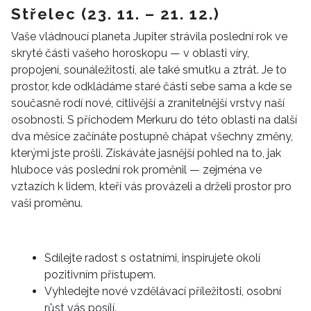
Střelec (23. 11. – 21. 12.)
Vaše vládnoucí planeta Jupiter strávila poslední rok ve
skryté části vašeho horoskopu — v oblasti víry,
propojení, sounáležitosti, ale také smutku a ztrát. Je to
prostor, kde odkládáme staré části sebe sama a kde se
současně rodí nové, citlivější a zranitelnější vrstvy naší
osobnosti. S příchodem Merkuru do této oblasti na další
dva měsíce začínáte postupně chápat všechny změny,
kterými jste prošli. Získáváte jasnější pohled na to, jak
hluboce vás poslední rok proměnil — zejména ve
vztazích k lidem, kteří vás provázeli a drželi prostor pro
vaši proměnu.
Sdílejte radost s ostatními, inspirujete okolí
pozitivním přístupem.
Vyhledejte nové vzdělávací příležitosti, osobní
růst vás posílí.