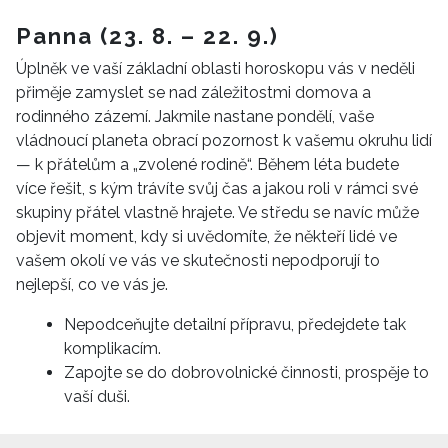
Panna (23. 8. – 22. 9.)
Úplněk ve vaší základní oblasti horoskopu vás v neděli
přiměje zamyslet se nad záležitostmi domova a
rodinného zázemí. Jakmile nastane pondělí, vaše
vládnoucí planeta obrací pozornost k vašemu okruhu lidí
— k přátelům a „zvolené rodině“. Během léta budete
více řešit, s kým trávíte svůj čas a jakou roli v rámci své
skupiny přátel vlastně hrajete. Ve středu se navíc může
objevit moment, kdy si uvědomíte, že někteří lidé ve
vašem okolí ve vás ve skutečnosti nepodporují to
nejlepší, co ve vás je.
Nepodceňujte detailní přípravu, předejdete tak
komplikacím.
Zapojte se do dobrovolnické činnosti, prospěje to
vaší duši.