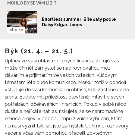
MOHLO BY SE VÁM LÍBIT
Effortless summer: Bílé šaty podle
Daisy Edgar-Jones
elle.cz
Býk (21. 4. – 21. 5.)
Úplněk ve vaší oblasti sdílených financí a zdrojů vás
může přimět zamyslet se nad rovnováhou mezi
dáváním a přijímáním ve vašich vztazích. Klíčovým
tématem léta bude komunikace. Merkur totiž v pondělí
vstupuje do vaší komunikační oblasti, kde zůstane až do
srpna. Budete mít příležitost otevřeněji mluvit o svých
potřebách, očekáváních i hranicích. Pokud v sobě něco
dusíte a neříkáte nahlas, riskujete, že se nahromaděné
emoce projeví v podobě impulzivních výbuchů, které
nemusí vyznít tak, jak jste zamýšleli. Upřímné rozhovory
vedené včas vám pomohou předejít zbytečným