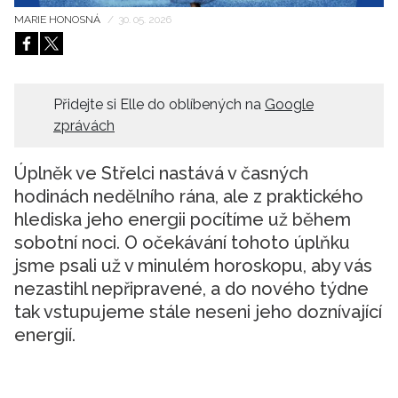
MARIE HONOSNÁ
/
30. 05. 2026
HOME
Přidejte si Elle do oblíbených na
Google
zprávách
Úplněk ve Střelci nastává v časných
hodinách nedělního rána, ale z praktického
hlediska jeho energii pocítíme už během
sobotní noci. O očekávání tohoto úplňku
jsme psali už v minulém horoskopu, aby vás
nezastihl nepřipravené, a do nového týdne
tak vstupujeme stále neseni jeho doznívající
energií.