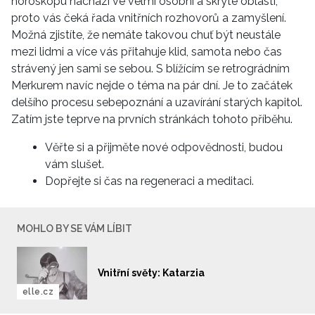
horoskopu nachází ve velmi osobní a skryté oblasti,
proto vás čeká řada vnitřních rozhovorů a zamyšlení.
Možná zjistíte, že nemáte takovou chuť být neustále
mezi lidmi a více vás přitahuje klid, samota nebo čas
strávený jen sami se sebou. S blížícím se retrográdním
Merkurem navíc nejde o téma na pár dní. Je to začátek
delšího procesu sebepoznání a uzavírání starých kapitol.
Zatím jste teprve na prvních stránkách tohoto příběhu.
Věřte si a přijměte nové odpovědnosti, budou
vám slušet.
Dopřejte si čas na regeneraci a meditaci.
MOHLO BY SE VÁM LÍBIT
Vnitřní světy: Katarzia
elle.cz