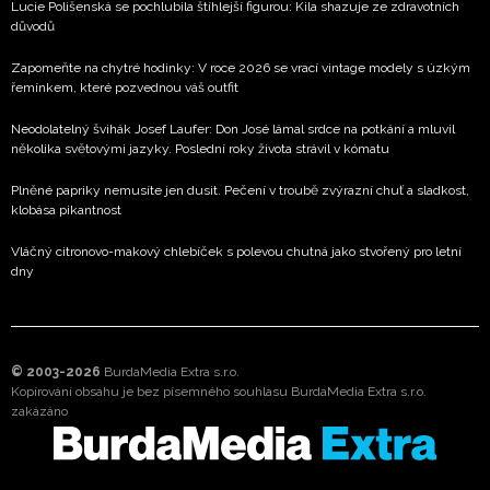
Lucie Polišenská se pochlubila štíhlejší figurou: Kila shazuje ze zdravotních
důvodů
Zapomeňte na chytré hodinky: V roce 2026 se vrací vintage modely s úzkým
řemínkem, které pozvednou váš outfit
Neodolatelný švihák Josef Laufer: Don José lámal srdce na potkání a mluvil
několika světovými jazyky. Poslední roky života strávil v kómatu
Plněné papriky nemusíte jen dusit. Pečení v troubě zvýrazní chuť a sladkost,
klobása pikantnost
Vláčný citronovo-makový chlebíček s polevou chutná jako stvořený pro letní
dny
© 2003-2026
BurdaMedia Extra s.r.o.
Kopírování obsahu je bez písemného souhlasu BurdaMedia Extra s.r.o.
zakázáno