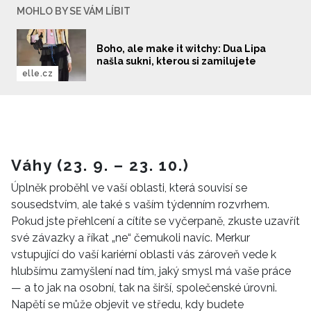
MOHLO BY SE VÁM LÍBIT
Boho, ale make it witchy: Dua Lipa
našla sukni, kterou si zamilujete
elle.cz
Váhy (23. 9. – 23. 10.)
Úplněk proběhl ve vaší oblasti, která souvisí se
sousedstvím, ale také s vaším týdenním rozvrhem.
Pokud jste přehlcení a cítíte se vyčerpaně, zkuste uzavřít
své závazky a říkat „ne“ čemukoli navíc. Merkur
vstupující do vaší kariérní oblasti vás zároveň vede k
hlubšímu zamyšlení nad tím, jaký smysl má vaše práce
— a to jak na osobní, tak na širší, společenské úrovni.
Napětí se může objevit ve středu, kdy budete