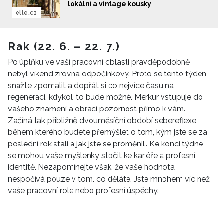
lokální a vintage kousky
elle.cz
Rak (22. 6. – 22. 7.)
Po úplňku ve vaší pracovní oblasti pravděpodobně
nebyl víkend zrovna odpočinkový. Proto se tento týden
snažte zpomalit a dopřát si co nejvíce času na
regeneraci, kdykoli to bude možné. Merkur vstupuje do
vašeho znamení a obrací pozornost přímo k vám.
Začíná tak přibližně dvouměsíční období sebereflexe,
během kterého budete přemýšlet o tom, kým jste se za
poslední rok stali a jak jste se proměnili. Ke konci týdne
se mohou vaše myšlenky stočit ke kariéře a profesní
identitě. Nezapomínejte však, že vaše hodnota
nespočívá pouze v tom, co děláte. Jste mnohem víc než
vaše pracovní role nebo profesní úspěchy.