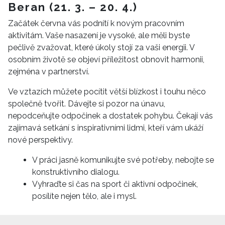
Beran (21. 3. – 20. 4.)
Začátek června vás podnítí k novým pracovním
aktivitám. Vaše nasazení je vysoké, ale měli byste
pečlivě zvažovat, které úkoly stojí za vaši energii. V
osobním životě se objeví příležitost obnovit harmonii,
zejména v partnerství.
Ve vztazích můžete pocítit větší blízkost i touhu něco
společně tvořit. Dávejte si pozor na únavu,
nepodceňujte odpočinek a dostatek pohybu. Čekají vás
zajímavá setkání s inspirativními lidmi, kteří vám ukáží
nové perspektivy.
V práci jasně komunikujte své potřeby, nebojte se
konstruktivního dialogu.
Vyhraďte si čas na sport či aktivní odpočinek,
posílíte nejen tělo, ale i mysl.