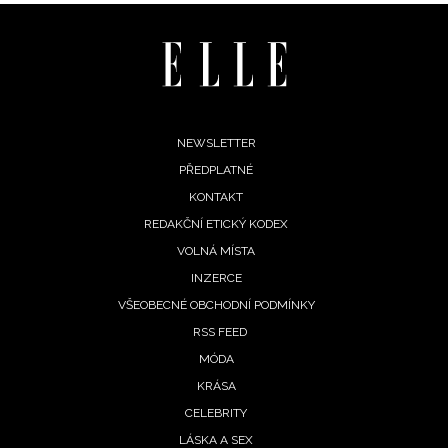
oroskopy
 tajemno
denní
Footer
NEWSLETTER
roskop
PŘEDPLATNÉ
menu
 10.
KONTAKT
pna
REDAKČNÍ ETICKÝ KODEX
26:
VOLNÁ MÍSTA
ům se
rací
INZERCE
ot,
VŠEOBECNÉ OBCHODNÍ PODMÍNKY
by
RSS FEED
omalí
MÓDA
8. 2026
KRÁSA
CELEBRITY
LÁSKA A SEX