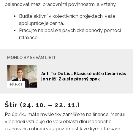
balancovat mezi pracovními povinnostmi a vztahy.
Buďte aktivní v kolektivních projektech, vaše
spolupráce je cenná.
Pracujte na posílení psychické pohody pomocí
relaxace.
MOHLO BY SE VÁM LÍBIT
Anti To-Do List: Klasické odškrtávání vás
jen ničí. Zkuste přesný opak
elle.cz
Štír (24. 10. – 22. 11.)
Po úplňku máte myšlenky zaměřené na finance. Merkur
v pondělí vstupuje do vaší oblasti dlouhodobého
plánování a obrací vaši pozornost k velkým otázkám: