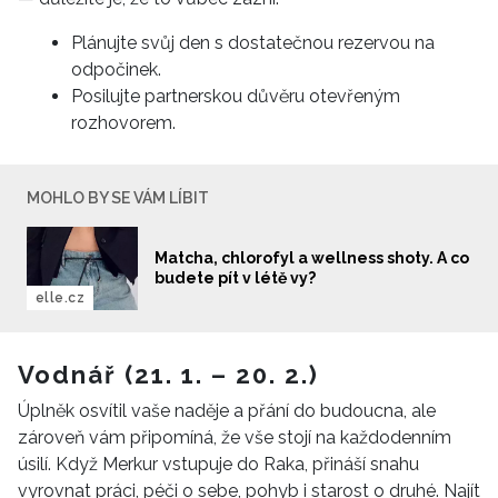
Plánujte svůj den s dostatečnou rezervou na
odpočinek.
Posilujte partnerskou důvěru otevřeným
rozhovorem.
MOHLO BY SE VÁM LÍBIT
Matcha, chlorofyl a wellness shoty. A co
budete pít v létě vy?
elle.cz
Vodnář (21. 1. – 20. 2.)
Úplněk osvítil vaše naděje a přání do budoucna, ale
zároveň vám připomíná, že vše stojí na každodenním
úsilí. Když Merkur vstupuje do Raka, přináší snahu
vyrovnat práci, péči o sebe, pohyb i starost o druhé. Najít