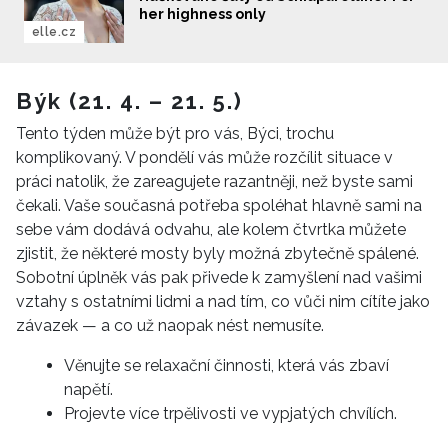
her highness only
elle.cz
Býk (21. 4. – 21. 5.)
Tento týden může být pro vás, Býci, trochu
komplikovaný. V pondělí vás může rozčílit situace v
práci natolik, že zareagujete razantněji, než byste sami
čekali. Vaše současná potřeba spoléhat hlavně sami na
sebe vám dodává odvahu, ale kolem čtvrtka můžete
zjistit, že některé mosty byly možná zbytečně spálené.
Sobotní úplněk vás pak přivede k zamyšlení nad vašimi
vztahy s ostatními lidmi a nad tím, co vůči nim cítíte jako
závazek — a co už naopak nést nemusíte.
Věnujte se relaxační činnosti, která vás zbaví
napětí.
Projevte více trpělivosti ve vypjatých chvílích.