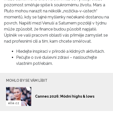
pozornost směřuje spíše k soukromému životu. Mars a
Pluto mohou narazit na několik „nožička-v-ústech“
momentů, kdy se tajné myšlenky nečekaně dostanou na
povrch. Napětí mezi Venuší a Saturnem později v týdnu
může způsobit, že finance budou působit napjatě.
Úplněk ve vaší pracovní oblasti vás přiměje zamyslet se
nad profesními cíli a tím, kam chcete směřovat.
Hledejte inspiraci v přírodě a klidných aktivitách.
Pečujte o své duševní zdraví – naslouchejte
vlastním potřebám.
MOHLO BY SE VÁM LÍBIT
NEWSLETTER
Cannes 2026: Módní highs & lows
elle.cz
ODESLAT