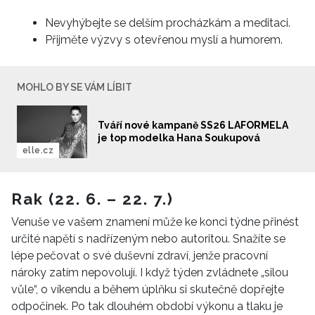
Nevyhýbejte se delším procházkám a meditaci.
Přijměte výzvy s otevřenou myslí a humorem.
MOHLO BY SE VÁM LÍBIT
Tváří nové kampaně SS26 LAFORMELA
je top modelka Hana Soukupová
elle.cz
Rak (22. 6. – 22. 7.)
Venuše ve vašem znamení může ke konci týdne přinést
určité napětí s nadřízeným nebo autoritou. Snažíte se
lépe pečovat o své duševní zdraví, jenže pracovní
nároky zatím nepovolují. I když týden zvládnete „silou
vůle“, o víkendu a během úplňku si skutečně dopřejte
odpočinek. Po tak dlouhém období výkonu a tlaku je