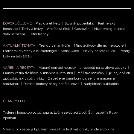
hy
ouzlí
olí
8. 2026
DOPORUČUJEME
Pravidla etikety
|
Slovník puberťáků
|
Partnerský
horoskop
|
Testy a kvízy
|
Andělská čísla
|
Cestování
|
Numerologie podle
data narození
|
Letní trendy
AKTUÁLNÍ TÉMATA
Trendy v manikúře
|
Minulé životy dle numerologie
|
roskop
Partnerské vztahy a numerologie
|
Seriál Ulice
|
Plavky na léto 2026
|
Trendy
boty na léto 2026
 srpen:
y čeká
VAŘENÍ A RECEPTY
Vláčné domácí housky
|
7 receptů na salátové zálivky
|
otní
Francouzská třešňová bublanina (Clafoutis)
|
Pařížské rohlíčky
|
30 nejlepších
om,
způsobů, jak využít rybíz
|
Zapečené brambory s uzeným masem a
smetanou
|
Domácí iontový nápoj ze tří surovin
|
Nadýchaná bublanina
by
avřou
nulost
ČLÁNKY ELLE
 7. 2026
Týdenní horoskop od 10. srpna: Lvům se obrací život, Štíři uspějí a Ryby
zpomalí
DALŠÍ
ČLÁNKY
Víkend pro sebe: 5 tipů kam vyrazit na festival, drink, rande a do kina
K