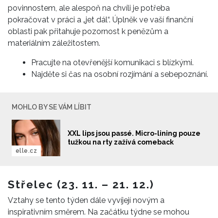
povinnostem, ale alespoň na chvíli je potřeba
pokračovat v práci a „jet dál“. Úplněk ve vaší finanční
oblasti pak přitahuje pozornost k penězům a
materiálním záležitostem.
Pracujte na otevřenější komunikaci s blízkými.
Najděte si čas na osobní rozjímání a sebepoznání.
INFORMACE
MOHLO BY SE VÁM LÍBIT
REDAKCE
XXL lips jsou passé. Micro-lining pouze
tužkou na rty zažívá comeback
elle.cz
Střelec (23. 11. – 21. 12.)
Vztahy se tento týden dále vyvíjejí novým a
inspirativním směrem. Na začátku týdne se mohou