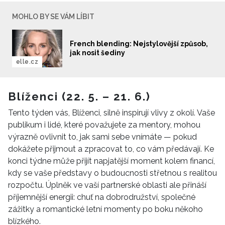
MOHLO BY SE VÁM LÍBIT
French blending: Nejstylovější způsob,
jak nosit šediny
elle.cz
Blíženci (22. 5. – 21. 6.)
Tento týden vás, Blíženci, silně inspirují vlivy z okolí. Vaše
publikum i lidé, které považujete za mentory, mohou
výrazně ovlivnit to, jak sami sebe vnímáte — pokud
dokážete přijmout a zpracovat to, co vám předávají. Ke
konci týdne může přijít napjatější moment kolem financí,
kdy se vaše představy o budoucnosti střetnou s realitou
rozpočtu. Úplněk ve vaší partnerské oblasti ale přináší
příjemnější energii: chuť na dobrodružství, společné
zážitky a romantické letní momenty po boku někoho
blízkého.