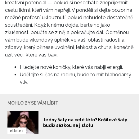
kreativní potenciál — pokud si nenecháte znepříjemnit
cestu lidmi, kteří vám nepřejí. V pondělí si dejte pozor na
možné profesní uklouznutí, pokud nebudete dostatečně
soustředění. Když k němu dojde, berte ho jako
zkušenost, poučte se z něj a pokračujte dál. Odměnou
vám bude víkendový úplněk ve vaší oblasti radosti a
zábavy, který přinese uvolnění, lehkost a chuť si konečně
užít věci, které vás baví.
Hledejte nové koníčky, které vás nabijí energií.
Udělejte si čas na rodinu, bude to mít blahodárný
vliv.
MOHLO BY SE VÁM LÍBIT
Jedny šaty na celé léto? Košilové šaty
budiž sázkou na jistotu
elle.cz