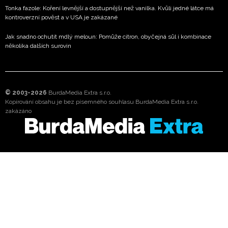
Tonka fazole: Koření levnější a dostupnější než vanilka. Kvůli jedné látce má
kontroverzní pověst a v USA je zakázané
Jak snadno ochutit mdlý meloun: Pomůže citron, obyčejná sůl i kombinace
několika dalších surovin
© 2003-2026
BurdaMedia Extra s.r.o.
Kopírování obsahu je bez písemného souhlasu BurdaMedia Extra s.r.o.
zakázáno