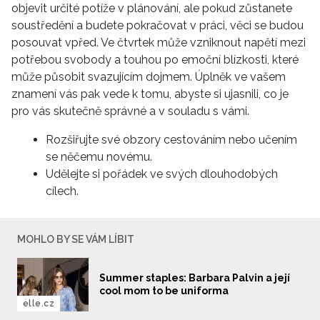
objevit určité potíže v plánování, ale pokud zůstanete
soustředění a budete pokračovat v práci, věci se budou
posouvat vpřed. Ve čtvrtek může vzniknout napětí mezi
potřebou svobody a touhou po emoční blízkosti, které
může působit svazujícím dojmem. Úplněk ve vašem
znamení vás pak vede k tomu, abyste si ujasnili, co je
pro vás skutečně správné a v souladu s vámi.
Rozšiřujte své obzory cestováním nebo učením
se něčemu novému.
Udělejte si pořádek ve svých dlouhodobých
cílech.
MOHLO BY SE VÁM LÍBIT
Summer staples: Barbara Palvin a její
cool mom to be uniforma
elle.cz