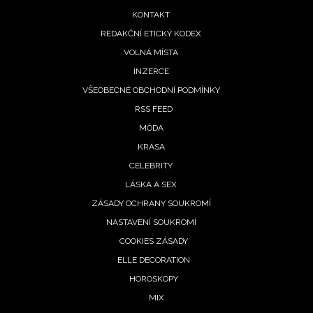
menu
 10.
KONTAKT
pna
REDAKČNÍ ETICKÝ KODEX
26:
VOLNÁ MÍSTA
ům se
rací
INZERCE
ot,
VŠEOBECNÉ OBCHODNÍ PODMÍNKY
by
RSS FEED
omalí
MÓDA
8. 2026
KRÁSA
CELEBRITY
LÁSKA A SEX
denní
ZÁSADY OCHRANY SOUKROMÍ
roskop
NASTAVENÍ SOUKROMÍ
 3.
COOKIES ZÁSADY
pna:
ELLE DECORATION
vům
HOROSKOPY
eje
MIX
stí,