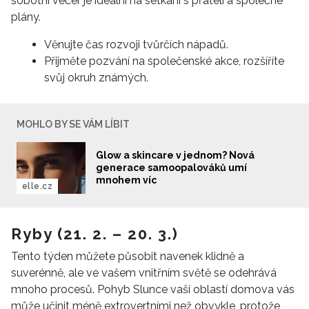
sobotní večer je ideální na setkání s přáteli a společné
plány.
Věnujte čas rozvoji tvůrčích nápadů.
Přijměte pozvání na společenské akce, rozšíříte
svůj okruh známých.
MOHLO BY SE VÁM LÍBIT
Glow a skincare v jednom? Nová
generace samoopalováků umí
mnohem víc
elle.cz
Ryby (21. 2. – 20. 3.)
Tento týden můžete působit navenek klidně a
suverénně, ale ve vašem vnitřním světě se odehrává
mnoho procesů. Pohyb Slunce vaší oblastí domova vás
může učinit méně extrovertními než obvykle, protože