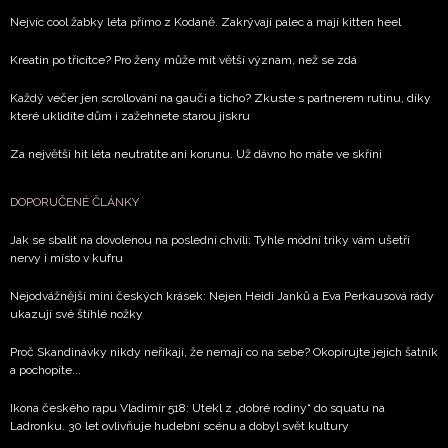
TÉMATU
Nejvíc cool žabky léta přímo z Kodaně. Zakrývají palec a mají kitten heel
Kreatin po třicítce? Pro ženy může mít větší význam, než se zdá
Každý večer jen scrollování na gauči a ticho? Zkuste s partnerem rutinu, díky
které uklidíte dům i zažehnete starou jiskru
Za největší hit léta neutratíte ani korunu. Už dávno ho máte ve skříni
DOPORUČENÉ ČLÁNKY
Jak se sbalit na dovolenou na poslední chvíli: Tyhle módní triky vám ušetří
nervy i místo v kufru
Nejodvážnější mini českých krásek: Nejen Heidi Janků a Eva Perkausová rády
ukazují své štíhlé nožky
Proč Skandinávky nikdy neříkají, že nemají co na sebe? Okopírujte jejich šatník
a pochopíte...
Ikona českého rapu Vladimír 518: Utekl z „dobré rodiny“ do squatu na
Ladronku. 30 let ovlivňuje hudební scénu a dobyl svět kultury