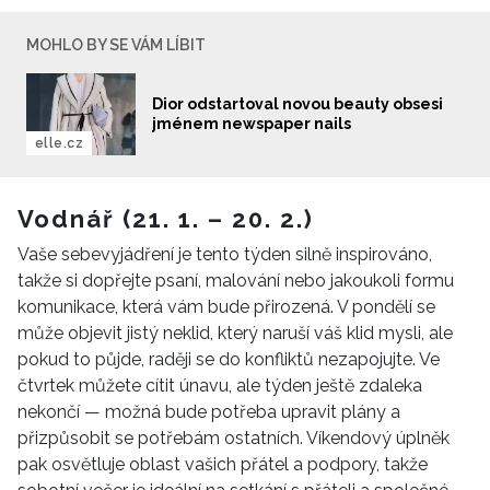
MOHLO BY SE VÁM LÍBIT
Dior odstartoval novou beauty obsesi
jménem newspaper nails
elle.cz
Vodnář (21. 1. – 20. 2.)
Vaše sebevyjádření je tento týden silně inspirováno,
takže si dopřejte psaní, malování nebo jakoukoli formu
komunikace, která vám bude přirozená. V pondělí se
může objevit jistý neklid, který naruší váš klid mysli, ale
pokud to půjde, raději se do konfliktů nezapojujte. Ve
čtvrtek můžete cítit únavu, ale týden ještě zdaleka
nekončí — možná bude potřeba upravit plány a
přizpůsobit se potřebám ostatních. Víkendový úplněk
pak osvětluje oblast vašich přátel a podpory, takže