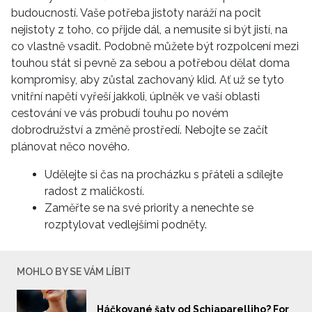
budoucností. Vaše potřeba jistoty naráží na pocit
nejistoty z toho, co přijde dál, a nemusíte si být jistí, na
co vlastně vsadit. Podobně můžete být rozpolcení mezi
touhou stát si pevně za sebou a potřebou dělat doma
kompromisy, aby zůstal zachovaný klid. Ať už se tyto
vnitřní napětí vyřeší jakkoli, úplněk ve vaší oblasti
cestování ve vás probudí touhu po novém
dobrodružství a změně prostředí. Nebojte se začít
plánovat něco nového.
Udělejte si čas na procházku s přáteli a sdílejte
radost z maličkostí.
Zaměřte se na své priority a nenechte se
rozptylovat vedlejšími podněty.
MOHLO BY SE VÁM LÍBIT
Háčkované šaty od Schiaparelliho? For