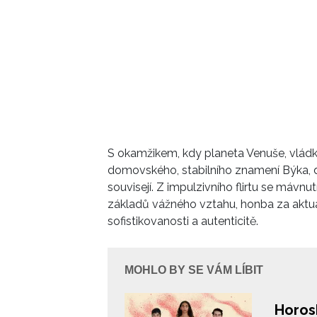
S okamžikem, kdy planeta Venuše, vládky
domovského, stabilního znamení Býka, d
souvisejí. Z impulzivního flirtu se máv
základů vážného vztahu, honba za aktuál
sofistikovanosti a autenticitě.
MOHLO BY SE VÁM LÍBIT
Horos