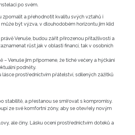
nstelaci po svém.
zpomalit a přehodnotit kvalitu svých vztahů i
ně může být výzva, v dlouhodobém horizontu jim klid
e právě Venuše, budou zářit přirozenou přitažlivostí a
namenat růst jak v oblasti financí, tak v osobních
ě – Venuše jim připomene, že tiché večery a hýčkání
lektuální podněty.
 lásce prostřednictvím přátelství, sdílených zážitků
po stabilitě, a přestanou se smiřovat s kompromisy.
oupí ze své komfortní zóny, aby se otevřely novým
ovy, ale činy. Lásku ocení prostřednictvím doteků a