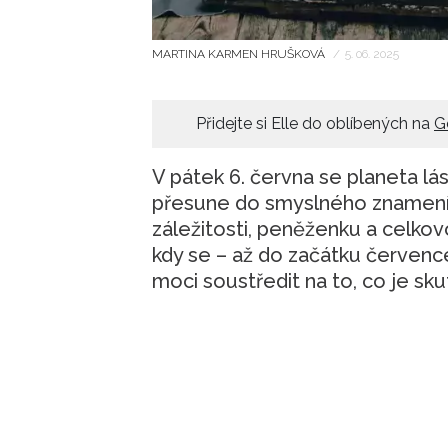
MARTINA KARMEN HRUŠKOVÁ
/
5. 06. 2025
Přidejte si Elle do oblíbených na
G
V pátek 6. června se planeta lásk
přesune do smyslného znamení B
záležitosti, peněženku a celko
kdy se – až do začátku července
moci soustředit na to, co je sk