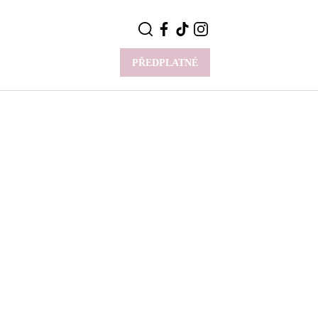
PŘEDPLATNÉ
VÍCE
Y
CELEBRITY
Novinky
Styl slavných
Rozhovory
ie