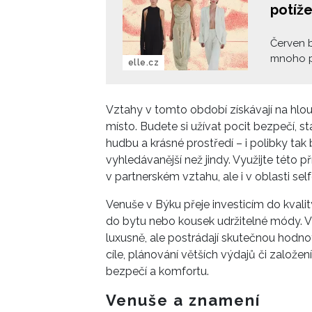
potíže
Červen b
mnoho p
elle.cz
zajímavé
problém
rozhodnu
Vztahy v tomto období získávají na hlou
krásným 
místo. Budete si užívat pocit bezpečí, st
starých 
hudbu a krásné prostředí – i polibky tak 
vaše zn
vyhledávanější než jindy. Využijte této p
v partnerském vztahu, ale i v oblasti self
Venuše v Býku přeje investicím do kvalit
do bytu nebo kousek udržitelné módy. V
luxusně, ale postrádají skutečnou hodn
cíle, plánování větších výdajů či založe
bezpečí a komfortu.
Venuše a znamení