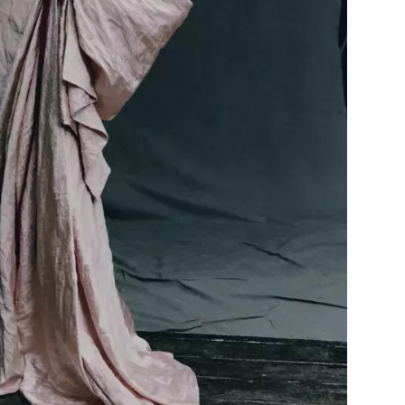
Přihlášením k newsletteru souhlasíte s
Obcho
společnosti BurdaMedia Extra s.r.o.
a potv
Zásadami ochrany soukromí
- BurdaMedia E
pracovat zejména k organizaci a vyhodnocení 
Chcete navíc dostávat i další zajímavé a exkluz
Pokud souhlasíte se zpracováním údajů k tom
soukromí BurdaMedia Extra s.r.o.
, zaškrtnět