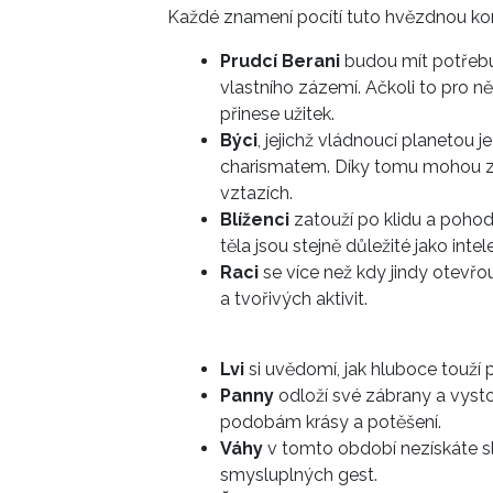
Každé znamení pocítí tuto hvězdnou ko
Prudcí Berani
budou mít potřebu 
vlastního zázemí. Ačkoli to pro 
přinese užitek.
Býci
, jejichž vládnoucí planetou j
charismatem. Díky tomu mohou zaz
vztazích.
Blíženci
zatouží po klidu a pohod
těla jsou stejně důležité jako inte
Raci
se více než kdy jindy otevřou
a tvořivých aktivit.
Lvi
si uvědomí, jak hluboce touží 
Panny
odloží své zábrany a vyst
podobám krásy a potěšení.
Váhy
v tomto období nezískáte sl
smysluplných gest.