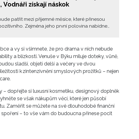
, Vodnáři získají náskok
ude patřit mezi příjemné měsíce, které přinesou
ozitivního. Zejména jeho první polovina nabídne
 příležitosti k vyřešení různých – i dlouhodobých –
ů. Tento měsíc přeje změnám i důležitým
tím. Vynikající spojení Marsu s Venuší přeje lásce a
bce a vy si všimnete, že pro drama v nich nebude
mezilidským vztahům, je dobrý čas na likvidaci
ability a blízkosti. Venuše v Býku miluje doteky, vůně,
sporů a nabídnutí smíru. Co přinese květen pro
budou sladší, objetí delší a večery ve dvou
amení?
říležitosti k zintenzivnění smyslových prožitků – nejen
care.
y – dopřejte si luxusní kosmetiku, designový doplněk
yhněte se však nákupům věcí, které jen působí
otu. Zaměřit se můžete na své dlouhodobé finanční
ní spoření – to vše vám do budoucna přinese pocit