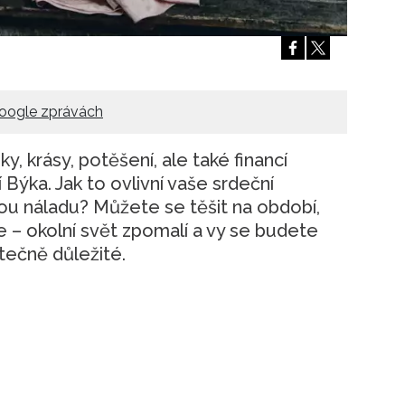
oogle zprávách
y, krásy, potěšení, ale také financí
ýka. Jak to ovlivní vaše srdeční
vou náladu? Můžete se těšit na období,
 – okolní svět zpomalí a vy se budete
utečně důležité.