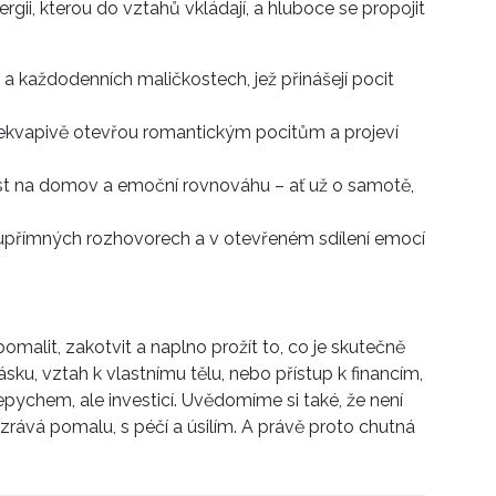
rgii, kterou do vztahů vkládají, a hluboce se propojit
o a každodenních maličkostech, jež přinášejí pocit
kvapivě otevřou romantickým pocitům a projeví
t na domov a emoční rovnováhu – ať už o samotě,
 upřímných rozhovorech a v otevřeném sdílení emocí
malit, zakotvit a naplno prožít to, co je skutečně
sku, vztah k vlastnímu tělu, nebo přístup k financím,
řepychem, ale investicí. Uvědomíme si také, že není
zrává pomalu, s péčí a úsilím. A právě proto chutná