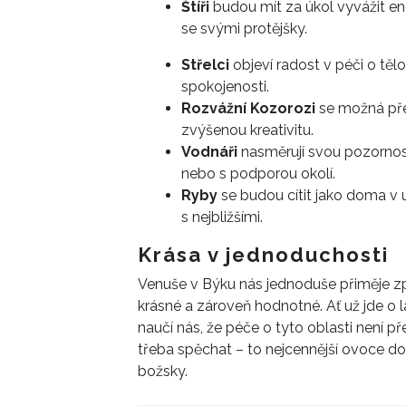
Štíři
budou mít za úkol vyvážit ene
se svými protějšky.
Střelci
objeví radost v péči o těl
spokojenosti.
Rozvážní Kozorozi
se možná pře
zvýšenou kreativitu.
Vodnáři
nasměrují svou pozornos
nebo s podporou okolí.
Ryby
se budou cítit jako doma v
s nejbližšími.
Krása v jednoduchosti
Venuše v Býku nás jednoduše přiměje zpo
krásné a zároveň hodnotné. Ať už jde o lá
naučí nás, že péče o tyto oblasti není p
třeba spěchat – to nejcennější ovoce do
božsky.