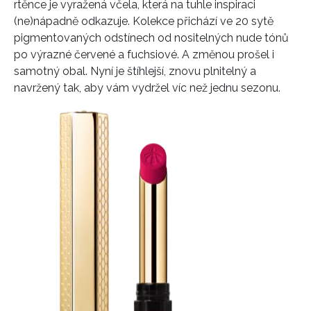
rtěnce je vyražená včela, která na tuhle inspiraci
(ne)nápadně odkazuje. Kolekce přichází ve 20 sytě
pigmentovaných odstínech od nositelných nude tónů
po výrazné červené a fuchsiové. A změnou prošel i
samotný obal. Nyní je štíhlejší, znovu plnitelný a
navržený tak, aby vám vydržel víc než jednu sezonu.