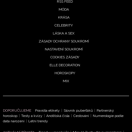
RSS FEED
MÓDA
KRÁSA
CELEBRITY
LÁSKA A SEX
ZÁSADY OCHRANY SOUKROMÍ
NASTAVENÍ SOUKROMÍ
COOKIES ZÁSADY
ELLE DECORATION
HOROSKOPY
MIX
DOPORUČUJEME
Pravidla etikety
|
Slovník puberťáků
|
Partnerský
horoskop
|
Testy a kvízy
|
Andělská čísla
|
Cestování
|
Numerologie podle
data narození
|
Letní trendy