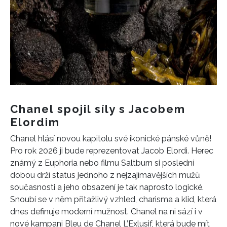
Chanel spojil síly s Jacobem
Elordim
Chanel hlásí novou kapitolu své ikonické pánské vůně!
Pro rok 2026 ji bude reprezentovat Jacob Elordi. Herec
známý z Euphoria nebo filmu Saltburn si poslední
dobou drží status jednoho z nejzajímavějších mužů
současnosti a jeho obsazení je tak naprosto logické.
Snoubí se v něm přitažlivý vzhled, charisma a klid, která
dnes definuje moderní mužnost. Chanel na ni sází i v
nové kampani Bleu de Chanel L’Exlusif, která bude mít