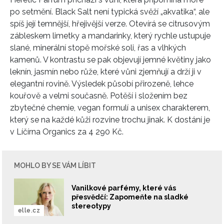
po setmění. Black Salt není typická svěží „akvatika“, ale
spíš její temnější, hřejivější verze. Otevírá se citrusovým
zábleskem limetky a mandarinky, který rychle ustupuje
slané, minerální stopě mořské soli, řas a vlhkých
kamenů. V kontrastu se pak objevují jemné květiny jako
leknín, jasmín nebo růže, které vůni zjemňují a drží ji v
elegantní rovině. Výsledek působí přirozeně, lehce
kouřově a velmi současně. Potěší i složením bez
zbytečné chemie, vegan formulí a unisex charakterem,
který se na každé kůži rozvine trochu jinak. K dostání je
v Líčírna Organics za 4 290 Kč.
MOHLO BY SE VÁM LÍBIT
Vanilkové parfémy, které vás
přesvědčí: Zapomeňte na sladké
stereotypy
elle.cz