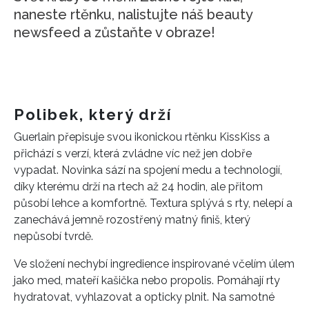
naneste rtěnku, nalistujte náš beauty
newsfeed a zůstaňte v obraze!
Polibek, který drží
Guerlain přepisuje svou ikonickou rtěnku KissKiss a
přichází s verzí, která zvládne víc než jen dobře
vypadat. Novinka sází na spojení medu a technologií,
díky kterému drží na rtech až 24 hodin, ale přitom
působí lehce a komfortně. Textura splývá s rty, nelepí a
zanechává jemně rozostřený matný finiš, který
nepůsobí tvrdě.
Ve složení nechybí ingredience inspirované včelím úlem
jako med, mateří kašička nebo propolis. Pomáhají rty
hydratovat, vyhlazovat a opticky plnit. Na samotné