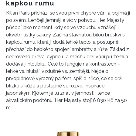
kapkou rumu
Kilian Paris přichází se svou první chypre vůní a pojímá ji
po svém. Lehčeji, jemněji a víc v pohybu. Her Majesty
působí jako moment, kdy se ve vzduchu vznášejí
okvětní lístky sakury. Začíná šťavnatou bílou broskví s
kapkou rumu, která jí dodá lehké teplo, a postupně
přechází do hebkého spojení ambretty a růže. Základ z
cedrového dřeva, cypriolu a mechu drží vůni při zemi a
dodává jí hloubku. Celé to funguje na kontrastech –
lehké vs. hlubší, vzdušné vs. zemitější. Nejde o
prvoplánově výrazný parfém, spíš o něco, co se drží
blízko u kůže a postupně se rozvíjí. Inspirace
japonským Kjótem je tu znát v jemnosti i lehce
akvatickém podtónu. Her Majesty stojí 6 830 Kč za 50
INFORMACE
ml.
REDAKCE