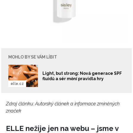
Přihlášením k newsletteru souhlasíte s
Obchodními
podmínkami společnosti BurdaMedia Extra s.r.o.
a
potvrzujete, že jste se seznámili se
Zásadami
ochrany soukromí
- BurdaMedia Extra s.r.o. bude s
Vašimi údaji pracovat zejména k organizaci a
vyhodnocení akce a zasílání novinek.
Chcete navíc dostávat i další zajímavé a exkluzivní
MOHLO BY SE VÁM LÍBIT
informace od našich partnerů? Pokud souhlasíte se
zpracováním údajů k tomuto účelu podle
Zásad ochrany
soukromí BurdaMedia Extra s.r.o.
, zaškrtněte toto pole.
Light, but strong: Nová generace SPF
fluidů a sér mění pravidla hry
elle.cz
Zdroj článku:
Autorský článek a informace zmíněných
značek
ELLE nežije jen na webu – jsme v