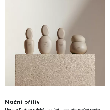
Noční příliv
Heretic Parfum přichází s vůní, která připomíná moře