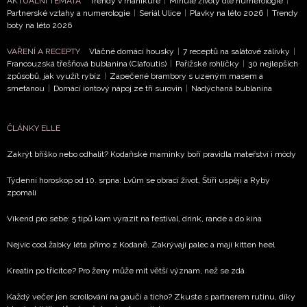
AKTUÁLNÍ TÉMATA
Trendy v manikúře
|
Minulé životy dle numerologie
|
Partnerské vztahy a numerologie
|
Seriál Ulice
|
Plavky na léto 2026
|
Trendy
boty na léto 2026
VAŘENÍ A RECEPTY
Vláčné domácí housky
|
7 receptů na salátové zálivky
|
Francouzská třešňová bublanina (Clafoutis)
|
Pařížské rohlíčky
|
30 nejlepších
způsobů, jak využít rybíz
|
Zapečené brambory s uzeným masem a
smetanou
|
Domácí iontový nápoj ze tří surovin
|
Nadýchaná bublanina
ČLÁNKY ELLE
Zakrýt bříško nebo odhalit? Kodaňské maminky boří pravidla mateřství i módy
Týdenní horoskop od 10. srpna: Lvům se obrací život, Štíři uspějí a Ryby
zpomalí
Víkend pro sebe: 5 tipů kam vyrazit na festival, drink, rande a do kina
Nejvíc cool žabky léta přímo z Kodaně. Zakrývají palec a mají kitten heel
Kreatin po třicítce? Pro ženy může mít větší význam, než se zdá
Každý večer jen scrollování na gauči a ticho? Zkuste s partnerem rutinu, díky