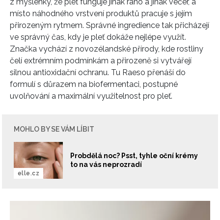
z myšlenky, že pleť funguje jinak ráno a jinak večer, a
místo náhodného vrstvení produktů pracuje s jejím
přirozeným rytmem. Správné ingredience tak přicházejí
ve správný čas, kdy je pleť dokáže nejlépe využít.
Značka vychází z novozélandské přírody, kde rostliny
čelí extrémním podmínkám a přirozeně si vytvářejí
silnou antioxidační ochranu. Tu Raeso přenáší do
formulí s důrazem na biofermentaci, postupné
uvolňování a maximální využitelnost pro pleť.
MOHLO BY SE VÁM LÍBIT
Probdělá noc? Psst, tyhle oční krémy
to na vás neprozradí
elle.cz