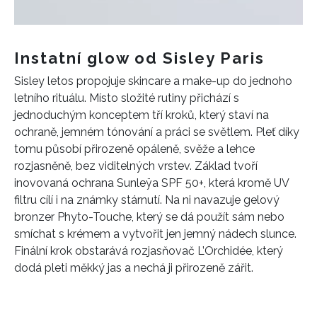
Instatní glow od Sisley Paris
Sisley letos propojuje skincare a make-up do jednoho
letního rituálu. Místo složité rutiny přichází s
jednoduchým konceptem tří kroků, který staví na
ochraně, jemném tónování a práci se světlem. Pleť díky
tomu působí přirozeně opáleně, svěže a lehce
rozjasněně, bez viditelných vrstev. Základ tvoří
inovovaná ochrana Sunleÿa SPF 50+, která kromě UV
filtru cílí i na známky stárnutí. Na ni navazuje gelový
bronzer Phyto-Touche, který se dá použít sám nebo
smíchat s krémem a vytvořit jen jemný nádech slunce.
Finální krok obstarává rozjasňovač L’Orchidée, který
dodá pleti měkký jas a nechá ji přirozeně zářit.