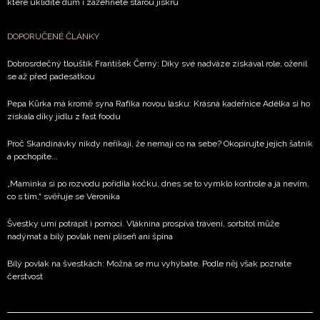
které uklidíte dům i zažehnete starou jiskru
DOPORUČENÉ ČLÁNKY
Dobrosrdečný tlouštík František Černý: Díky své nadváze získával role, oženil
se až před padesátkou
Pepa Kůrka má kromě syna Rafíka novou lásku: Krásná kadeřnice Adélka si ho
získala díky jídlu z fast foodu
Proč Skandinávky nikdy neříkají, že nemají co na sebe? Okopírujte jejich šatník
a pochopíte...
„Maminka si po rozvodu pořídila kočku, dnes se to vymklo kontrole a já nevím,
co s tím,“ svěřuje se Veronika
Švestky umí potrápit i pomoci. Vláknina prospívá trávení, sorbitol může
nadýmat a bílý povlak není plíseň ani špína
Bílý povlak na švestkách: Možná se mu vyhýbáte. Podle něj však poznáte
čerstvost