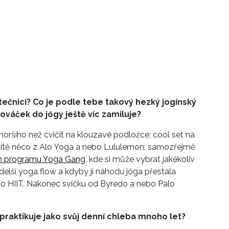
tečnici? Co je podle tebe takový hezký jogínský
ováček do jógy ještě víc zamiluje?
ršího než cvičit na klouzavé podložce; cool set na
rčitě něco z Alo Yoga a nebo Lululemon; samozřejmě
m programu Yoga Gang
, kde si může vybrat jakékoliv
 delší yoga flow a kdyby jí náhodu jóga přestala
nebo HIIT. Nakonec svíčku od Byredo a nebo Palo
praktikuje jako svůj denní chleba mnoho let?