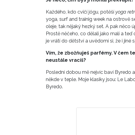
Každého, kdo cvičí jógu, potěší
yoga ret
yoga, surf and trainig week na ostrově s
oleje, tak nějaký hezký set. A pak něco 
Prostě něčeho, co dělali jako malí a teď c
je vrátí do dětství a uvědomí si, že i jiné
Vím, že zbožňuješ parfémy. V čem te
neustále vracíš?
Poslední dobou mě nejvíc baví Byredo a 
někde v teple. Moje klasiky jsou: Le La
Byredo.