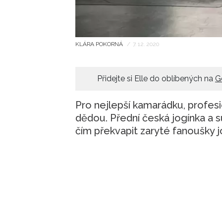
KLÁRA POKORNÁ
/
7. 12. 2020
Přidejte si Elle do oblíbených na
G
Pro nejlepší kamarádku, profesio
dědou. Přední česká jogínka a su
čím překvapit zaryté fanoušky jó