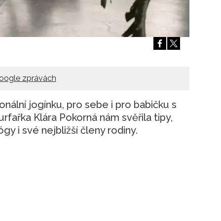
Přihlášením k newsletteru souhlasíte s
Obcho
společnosti BurdaMedia Extra s.r.o.
a potv
Zásadami ochrany soukromí
- BurdaMedia E
pracovat zejména k organizaci a vyhodnocení 
Chcete navíc dostávat i další zajímavé a exkluz
Pokud souhlasíte se zpracováním údajů k tom
oogle zprávách
soukromí BurdaMedia Extra s.r.o.
, zaškrtnět
nální jogínku, pro sebe i pro babičku s
rfařka Klára Pokorná nám svěřila tipy,
gy i své nejbližší členy rodiny.