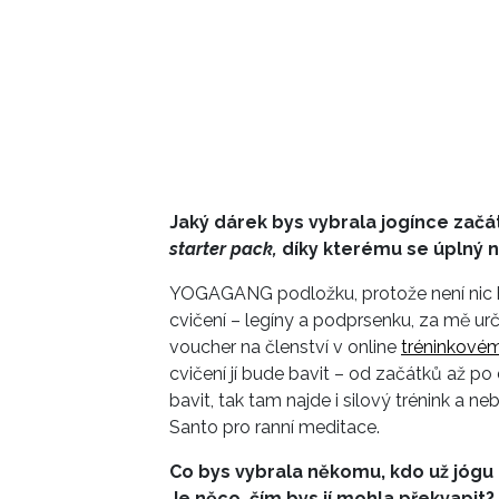
Jaký dárek bys vybrala jogínce začá
starter pack,
díky kterému se úplný n
YOGAGANG podložku, protože není nic ho
cvičení – legíny a podprsenku, za mě u
voucher na členství v online
tréninkové
cvičení jí bude bavit – od začátků až po
bavit, tak tam najde i silový trénink a 
Santo pro ranní meditace.
Co bys vybrala někomu, kdo už jógu 
Je něco, čím bys jí mohla překvapit?