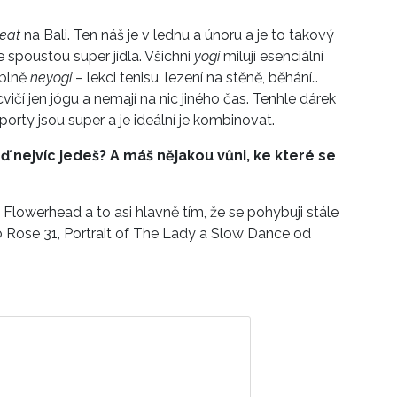
reat
na Bali. Ten náš je v lednu a únoru a je to takový
e spoustou super jídla. Všichni
yogi
milují esenciální
úplně
neyogi
– lekci tenisu, lezení na stěně, běhání…
vičí jen jógu a nemají na nic jiného čas. Tenhle dárek
 sporty jsou super a je ideální je kombinovat.
ď nejvíc jedeš? A máš nějakou vůni, ke které se
Flowerhead a to asi hlavně tím, že se pohybuji stále
bo Rose 31, Portrait of The Lady a Slow Dance od