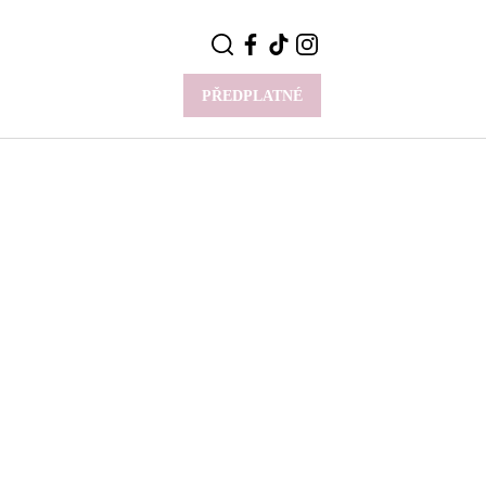
PŘEDPLATNÉ
VÍCE
Y
CELEBRITY
Novinky
Styl slavných
Rozhovory
ie