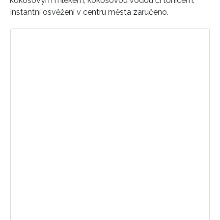
kokosovým mlékem, kokosovou vodou či tonicem.
Instantní osvěžení v centru města zaručeno.
Zobrazit příspěvek na Instagramu