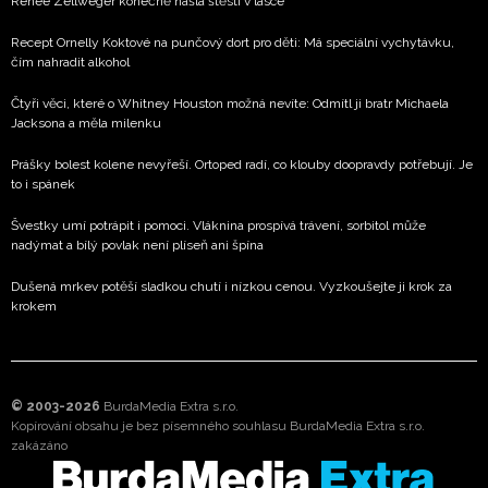
Renée Zellweger konečně našla štěstí v lásce
Recept Ornelly Koktové na punčový dort pro děti: Má speciální vychytávku,
čím nahradit alkohol
Čtyři věci, které o Whitney Houston možná nevíte: Odmítl ji bratr Michaela
Jacksona a měla milenku
Prášky bolest kolene nevyřeší. Ortoped radí, co klouby doopravdy potřebují. Je
to i spánek
Švestky umí potrápit i pomoci. Vláknina prospívá trávení, sorbitol může
nadýmat a bílý povlak není plíseň ani špína
Dušená mrkev potěší sladkou chutí i nízkou cenou. Vyzkoušejte ji krok za
krokem
© 2003-2026
BurdaMedia Extra s.r.o.
Kopírování obsahu je bez písemného souhlasu BurdaMedia Extra s.r.o.
zakázáno