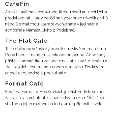
CafeFin
Asijská kavárna a restaurace, kterou snad ani není třeba
představovat. I tady nabízí na výběr hned několik druhů
nápojů s matchou, které si vychutnáte v jedinečné
atmosféře Náměstí Jiřího z Poděbrad.
The Flat Cafe
Také oblíbený vršovický podnik umí skvělou matchu, a
třeba hned s mangem a kokosovou pěnou. Až se tady
příště s kamarádkou zastavíte na kafe, zvažte změnu a
zkuste jejich Iced mango coconut matchu. Dodá vám
energii a rozhodně si pochutnáte.
Format Cafe
Kavárna Format v Holešovicích je místem, kde se rádi
zastavíte a vychutnáte si pár klidných okamžiků. Dejte
si k tomu jejich matchu na ledu, umí ji připravit skvěle.