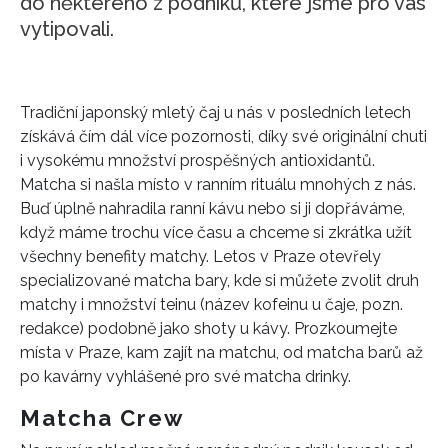
do některého z podniků, které jsme pro vás
vytipovali.
Tradiční japonský mletý čaj u nás v posledních letech
získává čím dál více pozornosti, díky své originální chuti
i vysokému množství prospěšných antioxidantů.
Matcha si našla místo v ranním rituálu mnohých z nás.
Buď úplně nahradila ranní kávu nebo si ji dopřáváme,
když máme trochu více času a chceme si zkrátka užít
všechny benefity matchy. Letos v Praze otevřely
specializované matcha bary, kde si můžete zvolit druh
matchy i množství teinu (název kofeinu u čaje, pozn.
redakce) podobně jako shoty u kávy. Prozkoumejte
místa v Praze, kam zajít na matchu, od matcha barů až
po kavárny vyhlášené pro své matcha drinky.
Matcha Crew