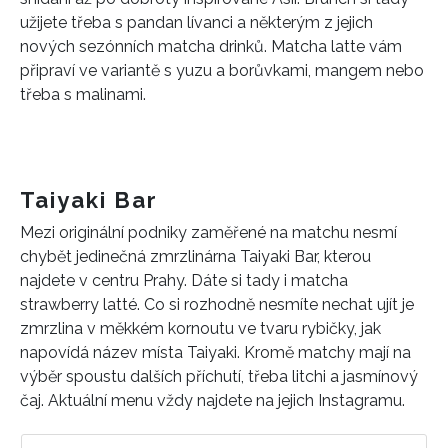
užijete třeba s pandan lívanci a některým z jejich
nových sezónních matcha drinků. Matcha latte vám
připraví ve variantě s yuzu a borůvkami, mangem nebo
třeba s malinami.
Taiyaki Bar
Mezi originální podniky zaměřené na matchu nesmí
chybět jedinečná zmrzlinárna Taiyaki Bar, kterou
najdete v centru Prahy. Dáte si tady i matcha
strawberry latté. Co si rozhodně nesmíte nechat ujít je
zmrzlina v měkkém kornoutu ve tvaru rybičky, jak
napovídá název místa Taiyaki. Kromě matchy mají na
výběr spoustu dalších příchutí, třeba litchi a jasmínový
čaj. Aktuální menu vždy najdete na jejich Instagramu.