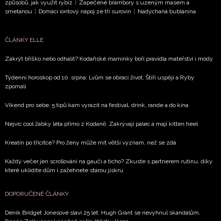
způsobů, jak využít rybíz
|
Zapečené brambory s uzeným masem a
smetanou
|
Domácí iontový nápoj ze tří surovin
|
Nadýchaná bublanina
ČLÁNKY ELLE
Zakrýt bříško nebo odhalit? Kodaňské maminky boří pravidla mateřství i módy
Týdenní horoskop od 10. srpna: Lvům se obrací život, Štíři uspějí a Ryby
zpomalí
Víkend pro sebe: 5 tipů kam vyrazit na festival, drink, rande a do kina
Nejvíc cool žabky léta přímo z Kodaně. Zakrývají palec a mají kitten heel
Kreatin po třicítce? Pro ženy může mít větší význam, než se zdá
Každý večer jen scrollování na gauči a ticho? Zkuste s partnerem rutinu, díky
které uklidíte dům i zažehnete starou jiskru
DOPORUČENÉ ČLÁNKY
Deník Bridget Jonesové slaví 25 let: Hugh Grant se nevyhnul skandálům,