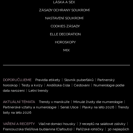
LÁSKA A SEX
ZÁSADY OCHRANY SOUKROMÍ
NASTAVENÍ SOUKROMÍ
COOKIES ZÁSADY
ELLE DECORATION
HOROSKOPY
MIX
DOPORUČUJEME
Pravidla etikety
|
Slovník puberťáků
|
Partnerský
horoskop
|
Testy a kvízy
|
Andělská čísla
|
Cestování
|
Numerologie podle
data narození
|
Letní trendy
AKTUÁLNÍ TÉMATA
Trendy v manikúře
|
Minulé životy dle numerologie
|
Partnerské vztahy a numerologie
|
Seriál Ulice
|
Plavky na léto 2026
|
Trendy
boty na léto 2026
VAŘENÍ A RECEPTY
Vláčné domácí housky
|
7 receptů na salátové zálivky
|
Francouzská třešňová bublanina (Clafoutis)
|
Pařížské rohlíčky
|
30 nejlepších