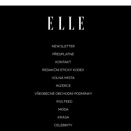
informace od našich partnerů? Pokud souhlasíte se
zpracováním údajů k tomuto účelu podle
Zásad ochrany
soukromí BurdaMedia Extra s.r.o.
, zaškrtněte toto pole.
Footer
NEWSLETTER
PŘEDPLATNÉ
menu
KONTAKT
REDAKČNÍ ETICKÝ KODEX
VOLNÁ MÍSTA
INZERCE
VŠEOBECNÉ OBCHODNÍ PODMÍNKY
RSS FEED
MÓDA
KRÁSA
CELEBRITY