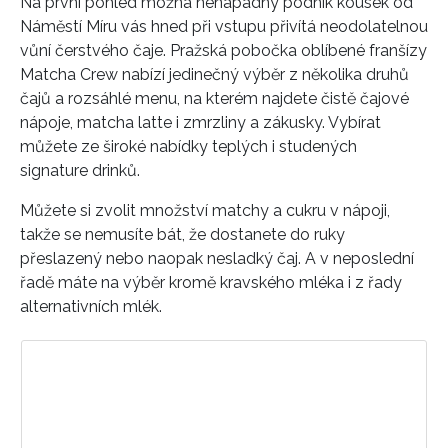
Na první pohled možná nenápadný podnik kousek od
Náměstí Míru vás hned při vstupu přivítá neodolatelnou
vůní čerstvého čaje. Pražská pobočka oblíbené franšízy
Matcha Crew nabízí jedinečný výběr z několika druhů
čajů a rozsáhlé menu, na kterém najdete čistě čajové
nápoje, matcha latte i zmrzliny a zákusky. Vybírat
můžete ze široké nabídky teplých i studených
signature drinků.
Můžete si zvolit množství matchy a cukru v nápoji,
takže se nemusíte bát, že dostanete do ruky
přeslazený nebo naopak nesladký čaj. A v neposlední
řadě máte na výběr kromě kravského mléka i z řady
alternativních mlék.