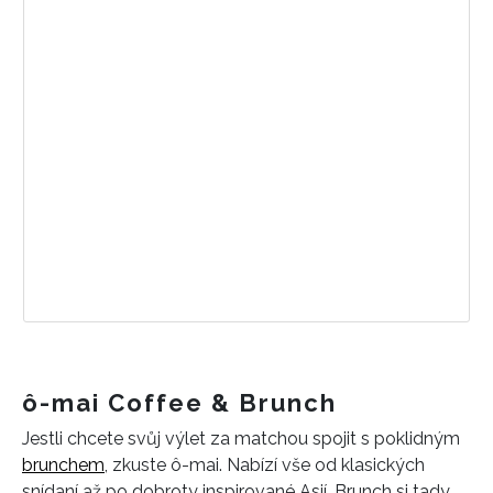
ô-mai Coffee & Brunch
Jestli chcete svůj výlet za matchou spojit s poklidným
brunchem
, zkuste ô-mai. Nabízí vše od klasických
snídaní až po dobroty inspirované Asií. Brunch si tady