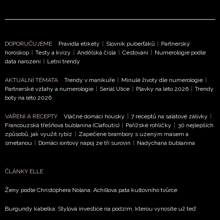
DOPORUČUJEME
Pravidla etikety
|
Slovník puberťáků
|
Partnerský
horoskop
|
Testy a kvízy
|
Andělská čísla
|
Cestování
|
Numerologie podle
data narození
|
Letní trendy
AKTUÁLNÍ TÉMATA
Trendy v manikúře
|
Minulé životy dle numerologie
|
Partnerské vztahy a numerologie
|
Seriál Ulice
|
Plavky na léto 2026
|
Trendy
boty na léto 2026
VAŘENÍ A RECEPTY
Vláčné domácí housky
|
7 receptů na salátové zálivky
|
Francouzská třešňová bublanina (Clafoutis)
|
Pařížské rohlíčky
|
30 nejlepších
způsobů, jak využít rybíz
|
Zapečené brambory s uzeným masem a
smetanou
|
Domácí iontový nápoj ze tří surovin
|
Nadýchaná bublanina
ČLÁNKY ELLE
Ženy podle Christophera Nolana: Achillova pata kultovního tvůrce
Burgundy kabelka: Stylová investice na podzim, kterou vynosíte už teď