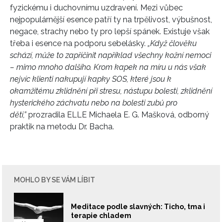
fyzickému i duchovnímu uzdravení. Mezi vůbec
nejpopulárnější esence patří ty na trpělivost, výbušnost,
negace, strachy nebo ty pro lepší spánek. Existuje však
třeba i esence na podporu sebelásky.
„Když člověku
schází, může to zapříčinit například všechny kožní nemoci
– mimo mnoho dalšího. Krom kapek na míru u nás však
nejvíc klienti nakupují kapky SOS, které jsou k
okamžitému zklidnění při stresu, nástupu bolesti, zklidnění
hysterického záchvatu nebo na bolesti zubů pro
děti,”
prozradila ELLE Michaela E. G. Mašková, odborný
praktik na metodu Dr. Bacha.
MOHLO BY SE VÁM LÍBIT
Meditace podle slavných: Ticho, tma i
terapie chladem