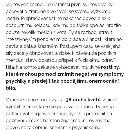
květových esencí. Ten v rámci první světové války
pečoval o zraněné a věnoval se svému výzkumu
rostlin. Přepracovanost ho nakonec dovedla až k
absolutnímu kolapsu, kdy mu po těžké operaci hrozilo
pouze několik měsíců života. Ty se rozhodl strávit
intenzivnějším ponořením do práce a činnosti, která ho
bavila a dělala šťastným. Postupem času se však jeho
síly začaly obnovovat, a došel k závěru, že pozitivní
mentální stavy dokážou přispět k fyzickému zdraví
těla. Na tomto základě vyhledával intuitivně
rostliny,
které mohou pomoci zmírnit negativní symptomy
psychiky a předejít tak pozdějšímu onemocnění
těla
.
V rámci svého studia vybral
38 druhů květů
, z nichž
vyrobil esence, které se používají dodnes. Ty nemají
potlačovat negativní emoce, nýbrž je proměnit na
pozitivní, čímž se harmonizuje emoční rovnováha –
člověk se tak obrací směrem k psychickému,