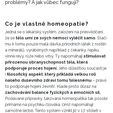
problémy? A jak vůbec fungují?
Co je vlastně homeopatie?
Jedná se o lékařský systém, založení na přesvědčení,
že se
tělo umí ze svých nemocí vyléčit samo
. Stačí
mu k tomu pouze malá dávka přírodních látek z rostlin
a minerálů, vyráběných například z čekanky, řepíku,
vinné révy, růže nebo vrby. Ty napomáhají
stimulovat
přirozenou obranyschopnost těla, která
podporuje proces hojení.
Jeho důležitou součástí je
i
filosofický aspekt
,
který přikládá velkou roli
našeho duševního zdraví tomu tělesnému
– právě
to podporuje hojení zevnitř. Klade proto důraz na
zachovávání balance fyzických a emočních sil.
Podávané přípravky, takzvaná homeopatika tak působí
primárně na psychiku člověka, čímž napomáhají
samotné léčbě. Tento systém vznikl již v 17. století v