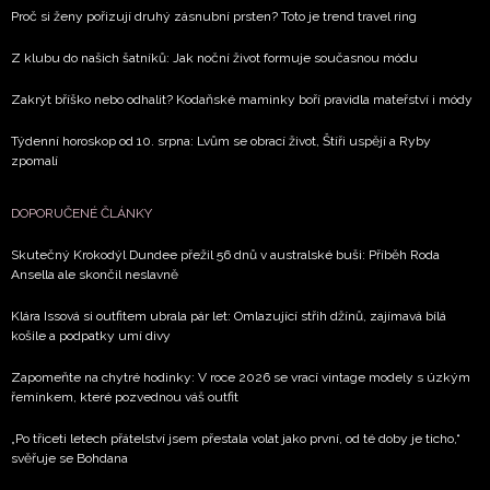
Proč si ženy pořizují druhý zásnubní prsten? Toto je trend travel ring
Z klubu do našich šatníků: Jak noční život formuje současnou módu
Zakrýt bříško nebo odhalit? Kodaňské maminky boří pravidla mateřství i módy
Týdenní horoskop od 10. srpna: Lvům se obrací život, Štíři uspějí a Ryby
zpomalí
DOPORUČENÉ ČLÁNKY
Skutečný Krokodýl Dundee přežil 56 dnů v australské buši: Příběh Roda
Ansella ale skončil neslavně
Klára Issová si outfitem ubrala pár let: Omlazující střih džínů, zajímavá bílá
košile a podpatky umí divy
Zapomeňte na chytré hodinky: V roce 2026 se vrací vintage modely s úzkým
řemínkem, které pozvednou váš outfit
„Po třiceti letech přátelství jsem přestala volat jako první, od té doby je ticho,“
svěřuje se Bohdana