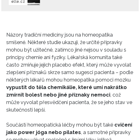
elle.cz
Názory tradiční medicíny jsou na homeopatika
smíšené. Některé studie ukazují, že určité přípravky
mohou být užitečné, zatímco jiné nejsou v souladu s
principy chemie ani fyziky. Lékařská komunita také
často zmiňuje jejich placebo efekt, který může vyvolat
zlepšení příznaků skrze samo sugesci pacienta – podle
některých lékařů mohou homeopatika pomoci mozku
vypustit do těla chemikálie, které umí nakrátko
zmírnit bolest nebo jiné příznaky nemoci
, což
může vyvolat přesvědčení pacienta, že se jeho stav ve
skutečnosti lepší.
Součástí homeopatická léčby mohou být také
cvičení
jako power jóga nebo pilates
, a samotné přípravky
INFORMACE
se mohou užívat společně s jinými léky, jelikož