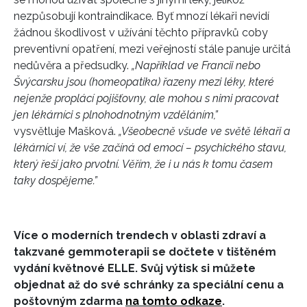
REDAKCE
nezpůsobují kontraindikace. Byť mnozí lékaři nevidí
žádnou škodlivost v užívání těchto přípravků coby
preventivní opatření, mezi veřejností stále panuje určitá
nedůvěra a předsudky.
„Například ve Francii nebo
Švýcarsku jsou (homeopatika) řazeny mezi léky, které
nejenže proplácí pojišťovny, ale mohou s nimi pracovat
jen lékárníci s plnohodnotným vzděláním,”
vysvětluje Mašková.
„Všeobecně všude ve světě lékaři a
lékárníci ví, že vše začíná od emocí – psychického stavu,
který řeší jako prvotní. Věřím, že i u nás k tomu časem
taky dospějeme.”
Více o moderních trendech v oblasti zdraví a
takzvané gemmoterapii se dočtete v tištěném
vydání květnové ELLE.
Svůj výtisk si můžete
objednat až do své schránky za speciální cenu a
poštovným zdarma
na tomto odkaze
.