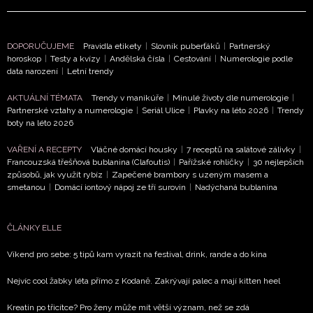
DOPORUČUJEME
Pravidla etikety
|
Slovník puberťáků
|
Partnerský
horoskop
|
Testy a kvízy
|
Andělská čísla
|
Cestování
|
Numerologie podle
data narození
|
Letní trendy
AKTUÁLNÍ TÉMATA
Trendy v manikúře
|
Minulé životy dle numerologie
|
Partnerské vztahy a numerologie
|
Seriál Ulice
|
Plavky na léto 2026
|
Trendy
boty na léto 2026
VAŘENÍ A RECEPTY
Vláčné domácí housky
|
7 receptů na salátové zálivky
|
Francouzská třešňová bublanina (Clafoutis)
|
Pařížské rohlíčky
|
30 nejlepších
způsobů, jak využít rybíz
|
Zapečené brambory s uzeným masem a
smetanou
|
Domácí iontový nápoj ze tří surovin
|
Nadýchaná bublanina
ČLÁNKY ELLE
Víkend pro sebe: 5 tipů kam vyrazit na festival, drink, rande a do kina
Nejvíc cool žabky léta přímo z Kodaně. Zakrývají palec a mají kitten heel
Kreatin po třicítce? Pro ženy může mít větší význam, než se zdá