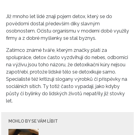
Již mnoho let lidé znají pojem detox, který se do
povědomí dostal především díky slavným
osobnostem. Očistu organismu v moderní době využily
firmy a z dobré myšlenky se stal byznys.
Zatímco známé tváře, kterým značky platí za
spolupráce, detox často vyzdvihují do nebes, odborníci
na výživu jsou toho názoru, že detoxikační kúry nejsou
zapotřebí, protože lidské tělo se detoxikuje samo.
Specialisté též kritizují slogany výrobků či příspěvky na
sociálních sítích. Ty totiž často vypadají, jako kdyby
půsty či bylinky do lidských životů nepatřily již stovky
let.
MOHLO BY SE VÁM LÍBIT