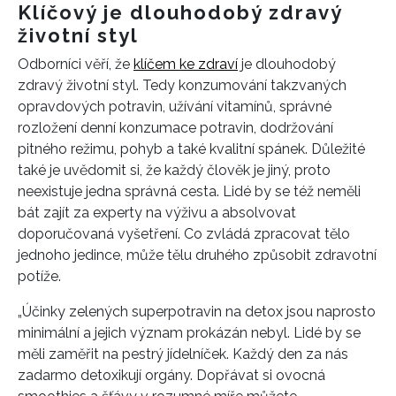
Klíčový je dlouhodobý zdravý
životní styl
Odborníci věří, že
klíčem ke zdraví
je dlouhodobý
zdravý životní styl. Tedy konzumování takzvaných
opravdových potravin, užívání vitamínů, správné
rozložení denní konzumace potravin, dodržování
pitného režimu, pohyb a také kvalitní spánek. Důležité
také je uvědomit si, že každý člověk je jiný, proto
neexistuje jedna správná cesta. Lidé by se též neměli
bát zajít za experty na výživu a absolvovat
doporučovaná vyšetření. Co zvládá zpracovat tělo
jednoho jedince, může tělu druhého způsobit zdravotní
potíže.
„Účinky zelených superpotravin na detox jsou naprosto
minimální a jejich význam prokázán nebyl. Lidé by se
měli zaměřit na pestrý jídelníček. Každý den za nás
zadarmo detoxikují orgány. Dopřávat si ovocná