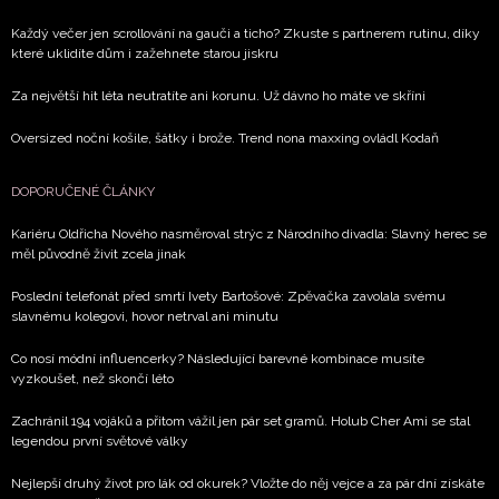
Každý večer jen scrollování na gauči a ticho? Zkuste s partnerem rutinu, díky
které uklidíte dům i zažehnete starou jiskru
Za největší hit léta neutratíte ani korunu. Už dávno ho máte ve skříni
Oversized noční košile, šátky i brože. Trend nona maxxing ovládl Kodaň
DOPORUČENÉ ČLÁNKY
Kariéru Oldřicha Nového nasměroval strýc z Národního divadla: Slavný herec se
měl původně živit zcela jinak
Poslední telefonát před smrtí Ivety Bartošové: Zpěvačka zavolala svému
slavnému kolegovi, hovor netrval ani minutu
Co nosí módní influencerky? Následující barevné kombinace musíte
vyzkoušet, než skončí léto
Zachránil 194 vojáků a přitom vážil jen pár set gramů. Holub Cher Ami se stal
legendou první světové války
Nejlepší druhý život pro lák od okurek? Vložte do něj vejce a za pár dní získáte