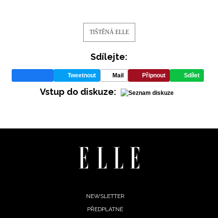
TIŠTĚNÁ ELLE
Sdílejte:
Tweetnout
Mail
Připnout
Sdílet
Vstup do diskuze:
Footer
NEWSLETTER
PŘEDPLATNÉ
menu