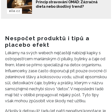
Princip stravování OMAD: Zázračná
dieta nebo škodlivý trend?
elle.cz
Nespočet produktů i tipů a
placebo efekt
Lékárny na svých webech nejčastěji nabízejí kapky s
ostropestřcem mariánským či pilulky, bylinky a čaje od
firem, které se přímo specializují na detox organismu.
Influencerky zase často doporučují pít pouze ovocné či
zeleninové šťávy a kokosovou vodu, užívat epsomskou
sůl, detoxikační čaje, bylinky a prášky, kterým v názvu
samozřejmě nechybí slovo “detox”. V neposlední řadě
mají též v oblibě propagovat nějaký půst. Tyto tipy
však mohou způsobit více škody než užitku.
Ačkoliv k detoxu již řadu let patří negativní konotace, je