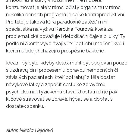
smoothies a šťávy v rozumné míře můžete,
konzumovat je ale v rámci očisty organismu v rámci
několika denních programů je spíše kontraproduktivní.
Pro tělo je taková kůra paradoxně zátěží,” míní
specialistka na výživu
Karolína Fourová
, která za
problematické považuje i detoxikační čaje a pilulky. Ty
podle ní akorát vyvolávají větší potřebu močení, kvůli
kterému lidé přicházejí o prospěšné bakterie.
INFORMACE
Ideální by bylo, kdyby detox mohl být spojován pouze
REDAKCE
s uzdravujícím procesem u opravdu nemocných či
závislých pacientech, kteří potřebují z těla dostat
návykové látky a započít cestu ke zdravému
psychickému i fyzickému stavu. U ostatních je pak
klíčové stravovat se zdravě, hýbat se a dopřát si
dostatek spánku.
Autor: Nikola Hejdová