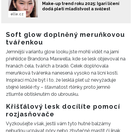
Make-up trend roku 2025: Igari líčení
dodá pleti mladistvost a svěžest
elle.cz
Soft glow doplněný meruňkovou
tvářenkou
Jemnější variantu glow looku jste mohli vidět na jarní
přehlídce Brandona Maxwella, kde se lesk objevoval na
hranách čela, tvářích a bradě. Celek doplňovala
meruňková tvářenka nanesená vysoko na lícní kosti.
Inspirací může být i to, že lesklá pleť už nevyžaduje
stejně lesklé rty – šťavnatost rtěnky proto jemně
ztlumte obtisknutím do ubrousku.
Křišťálový lesk docílíte pomocí
rozjasňovače
Vyzkoušejte však, jestli vám tyto hutné balzámy
nebudou ucpávat póry nebo zbytečně mastit či jinak