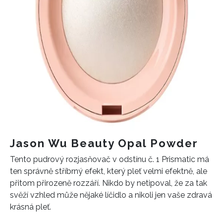
Jason Wu Beauty Opal Powder
Tento pudrový rozjasňovač v odstínu č. 1 Prismatic má
ten správně stříbrný efekt, který pleť velmi efektně, ale
přitom přirozeně rozzáří. Nikdo by netipoval, že za tak
svěží vzhled může nějaké líčidlo a nikoli jen vaše zdravá
krásná pleť.