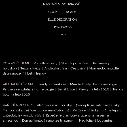
NASTAVENÍ SOUKROMÍ
COOKIES ZÁSADY
ELLE DECORATION
HOROSKOPY
MIX
DOPORUČUJEME
Pravidla etikety
|
Slovník puberťáků
|
Partnerský
horoskop
|
Testy a kvízy
|
Andělská čísla
|
Cestování
|
Numerologie podle
data narození
|
Letní trendy
AKTUÁLNÍ TÉMATA
Trendy v manikúře
|
Minulé životy dle numerologie
|
Partnerské vztahy a numerologie
|
Seriál Ulice
|
Plavky na léto 2026
|
Trendy
boty na léto 2026
VAŘENÍ A RECEPTY
Vláčné domácí housky
|
7 receptů na salátové zálivky
|
Francouzská třešňová bublanina (Clafoutis)
|
Pařížské rohlíčky
|
30 nejlepších
způsobů, jak využít rybíz
|
Zapečené brambory s uzeným masem a
smetanou
|
Domácí iontový nápoj ze tří surovin
|
Nadýchaná bublanina