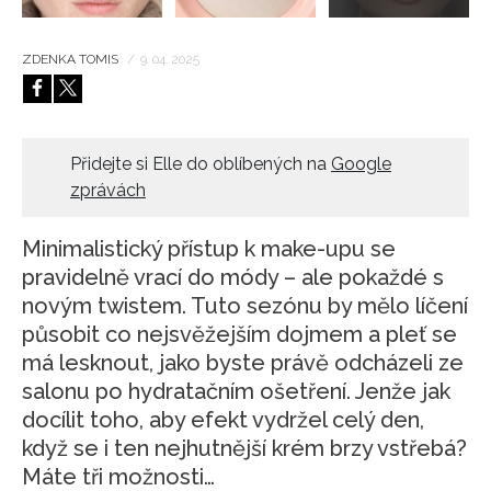
ZDENKA TOMIS
/
9. 04. 2025
Přidejte si Elle do oblíbených na
Google
zprávách
Minimalistický přístup k make-upu se
pravidelně vrací do módy – ale pokaždé s
novým twistem. Tuto sezónu by mělo líčení
působit co nejsvěžejším dojmem a pleť se
má lesknout, jako byste právě odcházeli ze
salonu po hydratačním ošetření. Jenže jak
docílit toho, aby efekt vydržel celý den,
když se i ten nejhutnější krém brzy vstřebá?
Máte tři možnosti…