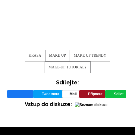
KRÁSA
MAKE-UP
MAKE-UP TRENDY
MAKE-UP TUTORIALY
Sdílejte:
Tweetnout
Mail
Připnout
Sdílet
NEWSLETTER
Vstup do diskuze:
ODESLAT
Přihlášením k newsletteru souhlasíte s
Obchodními