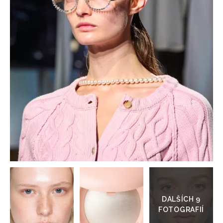
HOME
Přejít
do
galerie