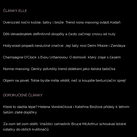
ČLÁNKY ELLE
Oversized noční košile, šátky i brože. Trend nona maxxing ovládl Kodaň
Děti devadesátek definitivně dospěly a často začínají znovu od nuly
Hollywood propadl neslušné značce. Její šaty nosí Demi Moore i Zendaya
Champagne O'Clock s Evou Urbanovou: O domově, který zraje s časem
Nonna-maxxing: Dánky potvrdily trend oblékání jako italská babička
Objem na povel: Tohle byste měla vědět, než si koupíte texturizační sprej!
DOPORUČENÉ ČLÁNKY
Která to sladila lépe? Helena Vondráčková i Kateřina Brožová přidaly k letním
šatům zlaté doplňky
Za osm let osm obětí: Vraždící zahradník Bruce McArthur schovával lidské
ostatky do obřích květináčů