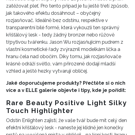
zatěžovat pleť. Pro tento případ je tu ještě třetí způsob,
jak takového efektu dosáhnout – obyčejný
rozjasňovač. Ideálně bez odstínu, respektive v
transparentní bílé formě, která vykouzlí ten správný
křišťálový lesk - tedy žádný bronzer nebo růžově
třpytivou tvářenku. Jason Wu rozjasňujícím pudrem z
vlastní kosmetické řady zvýraznil modelkám líčka a
hranu čela nad obočím. Díky tomu, jak rozjasňovače
krásně odráží světlo, vám přirozeně dodají mladší
vzhled a ještě hezky vytvarují obličej.
Jaké doporučujeme produkty? Přečtěte si o nich
více a v ELLE galerie objevte i tipy, kde je pořídit:
Rare Beauty
Positive Light Silky
Touch Highlighter
Odstín Enlighten zajistí, že vaše tvář bude mít celý den
efektní křišťálový lesk - naneste jej klidně jen konečky
prstů na vyvýšená místa v obličeji - na lícní kosti, hranu