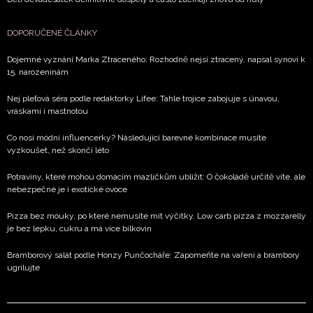
DOPORUČENÉ ČLÁNKY
Dojemné vyznání Marka Ztraceného: Rozhodně nejsi ztracený, napsal synovi k
15. narozeninám
Nej pleťová séra podle redaktorky Lifee: Tahle trojice zabojuje s únavou,
vráskami i mastnotou
Co nosí módní influencerky? Následující barevné kombinace musíte
vyzkoušet, než skončí léto
Potraviny, které mohou domácím mazlíčkům ublížit: O čokoládě určitě víte, ale
nebezpečné je i exotické ovoce
Pizza bez mouky, po které nemusíte mít výčitky. Low carb pizza z mozzarelly
je bez lepku, cukru a má více bílkovin
Bramborový salát podle Honzy Punčocháře: Zapomeňte na vaření a brambory
ugrilujte