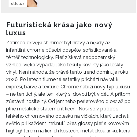
elle.cz
Futuristická krása jako nový
luxus
Zatímco dřívější shimmer byl hravý a někdy až
infantilní, chrome působí dospěle, sofistikovaně a
téměř technologicky. Pleť získává nadpozemský
vzhled, víčka vypadají jako tekutý kov, rty jako lesklý
vinyl. Není náhoda, že právě tento trend dominuje roku
2026. Po letech tlumené estetiky přichází návrat k
expresi, barvě a textuře. Chrome nabízí nový typ luxusu
– ne ten tichý, ale ten, který si dovolí být vidět. A přitom
zůstává nositelný. Od jemného perleťového glow až po
plně metalické statement líčení. Nosí se v podobě
lehkého chromového odlesku na víčkách, který zachytí
světlo při každém mrknutí, přes glossy pleť s kovovým
highlighterem na lícních kostech, metalickou linku, která