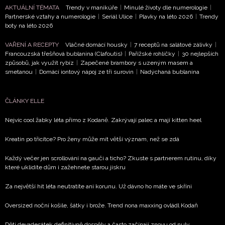
AKTUÁLNÍ TÉMATA
Trendy v manikúře
|
Minulé životy dle numerologie
|
Partnerské vztahy a numerologie
|
Seriál Ulice
|
Plavky na léto 2026
|
Trendy
boty na léto 2026
VAŘENÍ A RECEPTY
Vláčné domácí housky
|
7 receptů na salátové zálivky
|
Francouzská třešňová bublanina (Clafoutis)
|
Pařížské rohlíčky
|
30 nejlepších
způsobů, jak využít rybíz
|
Zapečené brambory s uzeným masem a
smetanou
|
Domácí iontový nápoj ze tří surovin
|
Nadýchaná bublanina
ČLÁNKY ELLE
Nejvíc cool žabky léta přímo z Kodaně. Zakrývají palec a mají kitten heel
Kreatin po třicítce? Pro ženy může mít větší význam, než se zdá
Každý večer jen scrollování na gauči a ticho? Zkuste s partnerem rutinu, díky
které uklidíte dům i zažehnete starou jiskru
Za největší hit léta neutratíte ani korunu. Už dávno ho máte ve skříni
Oversized noční košile, šátky i brože. Trend nona maxxing ovládl Kodaň
Děti devadesátek definitivně dospěly a často začínají znovu od nuly