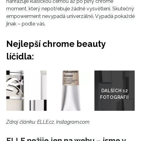
nahrazuje klasickou černou až po plný chrome
moment, který nepotřebuje žádné vysvětlení. Skutečný
empowerment nevypadá univerzálně. Vypadá pokaždé
jinak – podle vás.
INFORMACE
Nejlepší chrome beauty
REDAKCE
líčidla:
Přejít
do
galerie
Zdroj článku:
ELLE.cz, Instagram.com
ELLE nežije jen na webu – jsme v