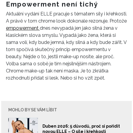
Empowerment není tichý
Aktuální vydání ELLE pracuje s tématem síly i křehkosti.
A právě v tom chrome look dokonale rezonuje. Protože
empowerment
dnes nevypadá jen jako silná žena v
klasickém slova smyslu. Vypadá jako žena, která si
sama volí, kdy bude jemná, kdy silná a kdy bude zářit. V
tom spočívá skutečný princip empowermentu v
beauty. Nejde o to, jestli make-up nosíte, ale proč.
Volba sama o sobě je tím nejsilnějším nástrojem.
Chrome make-up tak není maska. Je to zkrátka
rozhodnutí přidat si lesk. Nebo si ho vzít zpět.
MOHLO BY SE VÁM LÍBIT
Duben 2026: 5 důvodů, proč si pořídit
novou ELLE – O síle i křehkosti