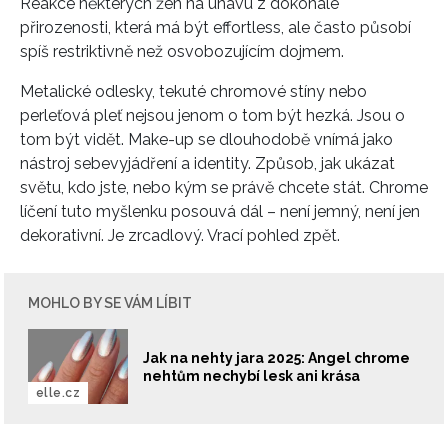
Reakce některých žen na únavu z dokonalé
přirozenosti, která má být effortless, ale často působí
spíš restriktivně než osvobozujícím dojmem.
Metalické odlesky, tekuté chromové stíny nebo
perleťová pleť nejsou jenom o tom být hezká. Jsou o
tom být vidět. Make-up se dlouhodobě vnímá jako
nástroj sebevyjádření a identity. Způsob, jak ukázat
světu, kdo jste, nebo kým se právě chcete stát. Chrome
líčení tuto myšlenku posouvá dál – není jemný, není jen
dekorativní. Je zrcadlový. Vrací pohled zpět.
MOHLO BY SE VÁM LÍBIT
Jak na nehty jara 2025: Angel chrome
nehtům nechybí lesk ani krása
elle.cz