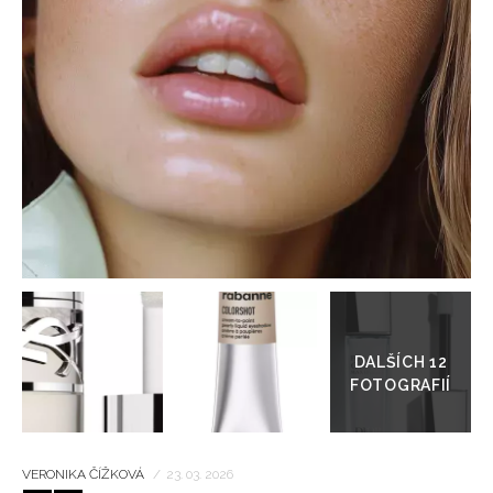
HOME
Přejít
do
galerie
VERONIKA ČÍŽKOVÁ
/
23. 03. 2026