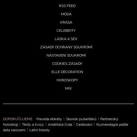
RSS FEED
NEWSLETTER
MÓDA
KRÁSA
ODESLAT
CELEBRITY
LÁSKA A SEX
Přihlášením k newsletteru souhlasíte s
Obchodními
podmínkami společnosti BurdaMedia Extra s.r.o.
a
ZÁSADY OCHRANY SOUKROMÍ
potvrzujete, že jste se seznámili se
Zásadami
NASTAVENÍ SOUKROMÍ
ochrany soukromí
- BurdaMedia Extra s.r.o. bude s
COOKIES ZÁSADY
Vašimi údaji pracovat zejména k organizaci a
ELLE DECORATION
vyhodnocení akce a zasílání novinek.
HOROSKOPY
MIX
Chcete navíc dostávat i další zajímavé a exkluzivní
informace od našich partnerů? Pokud souhlasíte se
zpracováním údajů k tomuto účelu podle
Zásad ochrany
soukromí BurdaMedia Extra s.r.o.
, zaškrtněte toto pole.
DOPORUČUJEME
Pravidla etikety
|
Slovník puberťáků
|
Partnerský
horoskop
|
Testy a kvízy
|
Andělská čísla
|
Cestování
|
Numerologie podle
data narození
|
Letní trendy