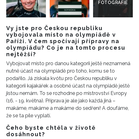
Vy jste pro Českou republiku
vybojovala místo na olympiádě v
Paříži. V čem spočívají přípravy na
olympiádu? Co je na tomto procesu
nejtěžší?
Vybojovat místo pro danou kategorii ještě neznamená
nutně účast na olympiádě pro toho, komu se to
podařilo. Já získala kvótu pro Českou republiku v
kategorii kajakářek a osobně účast na olympiádě ještě
jistou nemám. To se rozhodne po mistrovství Evropy
(16. - 19. května). Příprava je ale jako každá jiná –
makáme, makáme a makáme do sedření! A doufáme,
že se ta píle vyplatí.
Čeho byste chtěla v životě
dosáhnout?