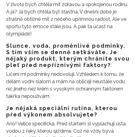
V životě bych chtěla mít zdravou a spokojenou rodinu.
A já? Já bych chtěla být šťastná. V dnešní době je
strašně obtížné mít z něčeho upřímnou radost. Ale ve
sportu tyto emoce stále jsou. A pak ta účast na
olympiádě!
Slunce, voda, proměnlivé podmínky.
S tím vším se denně setkáváte. Je
nějaký produkt, kterým chráníte svou
pleť před nepříznivými faktory?
Líčení mi podmínky nedovolují. Vzhledem k tomu, že
dělám vodní slalom a mám na obličeji neustále vodu,
nic jiného než krém s vysokým ochranným faktorem
takřka nepoužívám.
Je nějaká speciální rutina, kterou
před výkonem absolvujete?
Ano! Velice specifická. Před startem si vyplachuji ústa
vodou z řeky, kterou sjíždíme. Což ne vždy bývá