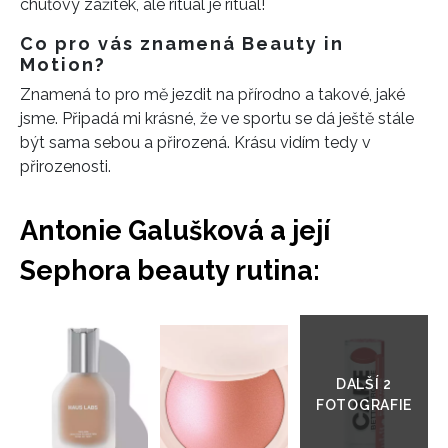
chuťový zážitek, ale rituál je rituál!
Co pro vás znamená Beauty in
Motion?
Znamená to pro mě jezdit na přírodno a takové, jaké
jsme. Připadá mi krásné, že ve sportu se dá ještě stále
být sama sebou a přirozená. Krásu vidím tedy v
INFORMACE
přirozenosti.
REDAKCE
Antonie Galušková a její
Sephora beauty rutina:
Přejít
do
galerie