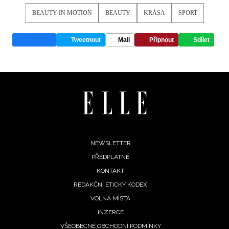
BEAUTY IN MOTION
BEAUTY
KRÁSA
SPORT
Tweetnout
Mail
Připnout
Sdílet
Footer
NEWSLETTER
PŘEDPLATNÉ
menu
KONTAKT
REDAKČNÍ ETICKÝ KODEX
VOLNÁ MÍSTA
INZERCE
VŠEOBECNÉ OBCHODNÍ PODMÍNKY