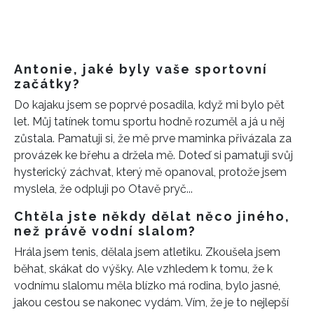
Antonie, jaké byly vaše sportovní
začátky?
Do kajaku jsem se poprvé posadila, když mi bylo pět
let. Můj tatínek tomu sportu hodně rozuměl a já u něj
zůstala. Pamatuji si, že mě prve maminka přivázala za
provázek ke břehu a držela mě. Doteď si pamatuji svůj
hysterický záchvat, který mě opanoval, protože jsem
myslela, že odpluji po Otavě pryč...
Chtěla jste někdy dělat něco jiného,
než právě vodní slalom?
Hrála jsem tenis, dělala jsem atletiku. Zkoušela jsem
běhat, skákat do výšky. Ale vzhledem k tomu, že k
vodnímu slalomu měla blízko má rodina, bylo jasné,
jakou cestou se nakonec vydám. Vím, že je to nejlepší