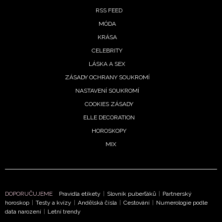
RSS FEED
MÓDA
NEWSLETTER
KRÁSA
CELEBRITY
ODESLAT
LÁSKA A SEX
ZÁSADY OCHRANY SOUKROMÍ
Přihlášením k newsletteru souhlasíte s
Obchodními
podmínkami společnosti BurdaMedia Extra s.r.o.
a
NASTAVENÍ SOUKROMÍ
potvrzujete, že jste se seznámili se
Zásadami
COOKIES ZÁSADY
ochrany soukromí
- BurdaMedia Extra s.r.o. bude s
ELLE DECORATION
Vašimi údaji pracovat zejména k organizaci a
HOROSKOPY
vyhodnocení akce a zasílání novinek.
MIX
Chcete navíc dostávat i další zajímavé a exkluzivní
informace od našich partnerů? Pokud souhlasíte se
zpracováním údajů k tomuto účelu podle
Zásad ochrany
soukromí BurdaMedia Extra s.r.o.
, zaškrtněte toto pole.
DOPORUČUJEME
Pravidla etikety
|
Slovník puberťáků
|
Partnerský
horoskop
|
Testy a kvízy
|
Andělská čísla
|
Cestování
|
Numerologie podle
data narození
|
Letní trendy