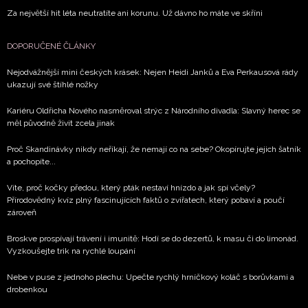
Za největší hit léta neutratíte ani korunu. Už dávno ho máte ve skříni
DOPORUČENÉ ČLÁNKY
Nejodvážnější mini českých krásek: Nejen Heidi Janků a Eva Perkausová rády
ukazují své štíhlé nožky
Kariéru Oldřicha Nového nasměroval strýc z Národního divadla: Slavný herec se
měl původně živit zcela jinak
Proč Skandinávky nikdy neříkají, že nemají co na sebe? Okopírujte jejich šatník
a pochopíte...
Víte, proč kočky předou, který pták nestaví hnízdo a jak spí včely?
Přírodovědný kvíz plný fascinujících faktů o zvířatech, který pobaví a poučí
zároveň
Broskve prospívají trávení i imunitě: Hodí se do dezertů, k masu či do limonád.
Vyzkoušejte trik na rychlé loupání
Nebe v puse z jednoho plechu: Upečte rychlý hrníčkový koláč s borůvkami a
drobenkou