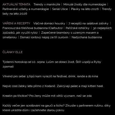
AKTUÁLNÍ TÉMATA
Trendy v manikúře
|
Minulé životy dle numerologie
|
Partnerské vztahy a numerologie
|
Seriál Ulice
|
Plavky na léto 2026
|
Trendy
boty na léto 2026
VAŘENÍ A RECEPTY
Vláčné domácí housky
|
7 receptů na salátové zálivky
|
Francouzská třešňová bublanina (Clafoutis)
|
Pařížské rohlíčky
|
30 nejlepších
způsobů, jak využít rybíz
|
Zapečené brambory s uzeným masem a
smetanou
|
Domácí iontový nápoj ze tří surovin
|
Nadýchaná bublanina
ČLÁNKY ELLE
Týdenní horoskop od 10. srpna: Lvům se obrací život, Štíři uspějí a Ryby
zpomalí
Víkend pro sebe: 5 tipů kam vyrazit na festival, drink, rande a do kina
Nejvíc cool žabky léta přímo z Kodaně. Zakrývají palec a mají kitten heel
Kreatin po třicítce? Pro ženy může mít větší význam, než se zdá
Každý večer jen scrollování na gauči a ticho? Zkuste s partnerem rutinu, díky
které uklidíte dům i zažehnete starou jiskru