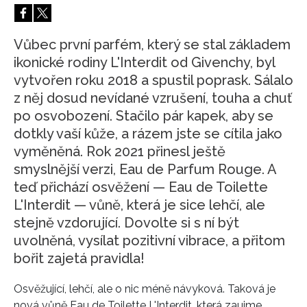
HOME
Vůbec první parfém, který se stal základem
ikonické rodiny L'Interdit od Givenchy, byl
vytvořen roku 2018 a spustil poprask. Sálalo
z něj dosud nevídané vzrušení, touha a chuť
po osvobození. Stačilo pár kapek, aby se
dotkly vaší kůže, a rázem jste se cítila jako
vyměněná. Rok 2021 přinesl ještě
smyslnější verzi, Eau de Parfum Rouge. A
teď přichází osvěžení — Eau de Toilette
L'Interdit — vůně, která je sice lehčí, ale
stejně vzdorující. Dovolte si s ní být
uvolněná, vysílat pozitivní vibrace, a přitom
bořit zajetá pravidla!
Osvěžující, lehčí, ale o nic méně návyková. Taková je
nová vůně Eau de Toilette L'Interdit, která zaujme