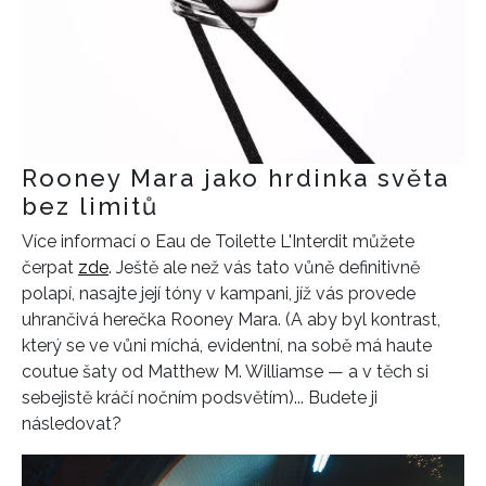
Rooney Mara jako hrdinka světa
bez limitů
Více informací o Eau de Toilette L'Interdit můžete
čerpat
zde
. Ještě ale než vás
tato vůně definitivně
polapí, nasajte její tóny v kampani, jíž vás provede
uhrančivá herečka Rooney Mara. (A aby byl kontrast,
který se ve vůni míchá, evidentní, na sobě má haute
coutue
šaty od Matthew
M. Williamse — a v těch si
sebejistě kráčí nočním podsvětím)... Budete ji
následovat?