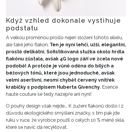
Když vzhled dokonale vystihuje
podstatu
A velkou proměnou prošlo nejen složení tohoto elixíru,
ale také jeho flakon.
Ten je nyní
lehčí, užší, elegantní,
prostě
delikátní.
Sofistikovaná
stužka okolo hrdla
flakónu zůst
ala
, avšak 4G logo
září
v
e zcela
nové
podobě! A protože je v
ůně oděna do bílých a
béžových tónů, které jsou jednoduché, avšak
velmi
asertivní,
nesmí chybět
červený vnitřek
krabičky s podpisem Huberta Givenchy
.
Esence
haute couture se tedy nazepře ani nyní!
O pouhý design však nejde...
K zužení flakonů došlo i z
důvodu ekologického smýšlení značky, s tím pak jde
ruku v ruce, že výrobce použil o celých
10 % méně skla,
které se navíc dá recyklovat.