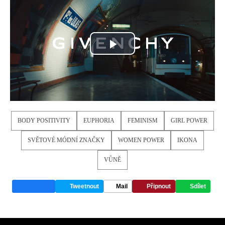
Play
Video
BODY POSITIVITY
EUPHORIA
FEMINISM
GIRL POWER
SVĚTOVÉ MÓDNÍ ZNAČKY
WOMEN POWER
IKONA
VŮNĚ
Tweetnout
Mail
Připnout
Sdílet