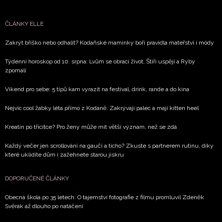
ČLÁNKY ELLE
Zakrýt bříško nebo odhalit? Kodaňské maminky boří pravidla mateřství i módy
Týdenní horoskop od 10. srpna: Lvům se obrací život, Štíři uspějí a Ryby
zpomalí
Víkend pro sebe: 5 tipů kam vyrazit na festival, drink, rande a do kina
Nejvíc cool žabky léta přímo z Kodaně. Zakrývají palec a mají kitten heel
Kreatin po třicítce? Pro ženy může mít větší význam, než se zdá
Každý večer jen scrollování na gauči a ticho? Zkuste s partnerem rutinu, díky
které uklidíte dům i zažehnete starou jiskru
DOPORUČENÉ ČLÁNKY
Obecná škola po 35 letech: O tajemství fotografie z filmu promluvil Zdeněk
Svěrák až dlouho po natáčení