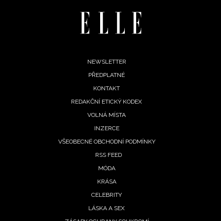
Footer
NEWSLETTER
PŘEDPLATNÉ
menu
KONTAKT
REDAKČNÍ ETICKÝ KODEX
VOLNÁ MÍSTA
INZERCE
NEWSLETTER
VŠEOBECNÉ OBCHODNÍ PODMÍNKY
RSS FEED
ODESLAT
MÓDA
Přihlášením k newsletteru souhlasíte s
Obchodními
KRÁSA
podmínkami společnosti BurdaMedia Extra s.r.o.
a
CELEBRITY
potvrzujete, že jste se seznámili se
Zásadami
LÁSKA A SEX
ochrany soukromí
- BurdaMedia Extra s.r.o. bude s