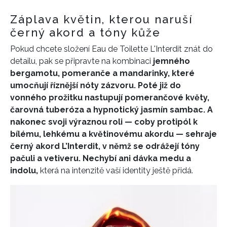
Záplava květin, kterou naruší
černý akord a tóny kůže
Pokud chcete složení Eau de Toilette L'Interdit znát do
detailu, pak se připravte na kombinaci
jemného
bergamotu, pomeranče a mandarinky, které
umocňují říznější nóty zázvoru. Poté již do
vonného prožitku nastupují pomerančové květy,
čarovná tuberóza a hypnotický jasmín sambac. A
nakonec svoji
výraznou roli — coby protipól k
bílému, lehkému a květinovému akordu — sehraje
černý akord L’Interdit, v němž se odrážejí tóny
pačuli a vetiveru. Nechybí ani dávka medu a
indolu,
která na intenzitě vaší identity ještě přidá.