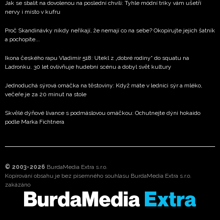
Jak se sbalit na dovolenou na poslední chvíli: Tyhle módní triky vám ušetří
nervy i místo v kufru
Proč Skandinávky nikdy neříkají, že nemají co na sebe? Okopírujte jejich šatník
a pochopíte...
Ikona českého rapu Vladimír 518: Utekl z „dobré rodiny“ do squatu na
Ladronku. 30 let ovlivňuje hudební scénu a dobyl svět kultury
Jednoduchá sýrová omáčka na těstoviny: Když máte v lednici sýr a mléko,
večeře je za 20 minut na stole
Skvělé dýňové lívance s podmáslovou omáčkou: Ochutnejte dýni hokaido
podle Marka Fichtnera
© 2003-2026
BurdaMedia Extra s.r.o.
Kopírování obsahu je bez písemného souhlasu BurdaMedia Extra s.r.o.
zakázáno