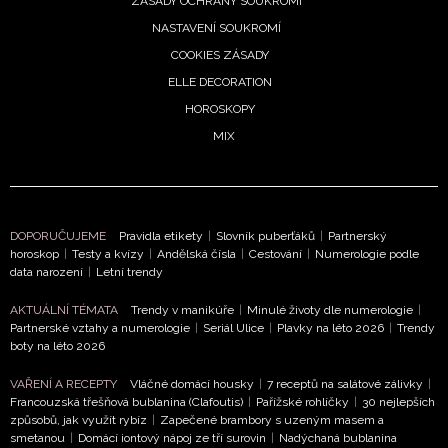
ZÁSADY OCHRANY SOUKROMÍ
Vašimi údaji pracovat zejména k organizaci a
NASTAVENÍ SOUKROMÍ
vyhodnocení akce a zasílání novinek.
COOKIES ZÁSADY
Chcete navíc dostávat i další zajímavé a exkluzivní
ELLE DECORATION
informace od našich partnerů? Pokud souhlasíte se
HOROSKOPY
zpracováním údajů k tomuto účelu podle
Zásad ochrany
MIX
soukromí BurdaMedia Extra s.r.o.
, zaškrtněte toto pole.
DOPORUČUJEME
Pravidla etikety
|
Slovník puberťáků
|
Partnerský
horoskop
|
Testy a kvízy
|
Andělská čísla
|
Cestování
|
Numerologie podle
data narození
|
Letní trendy
AKTUÁLNÍ TÉMATA
Trendy v manikúře
|
Minulé životy dle numerologie
|
Partnerské vztahy a numerologie
|
Seriál Ulice
|
Plavky na léto 2026
|
Trendy
boty na léto 2026
VAŘENÍ A RECEPTY
Vláčné domácí housky
|
7 receptů na salátové zálivky
|
Francouzská třešňová bublanina (Clafoutis)
|
Pařížské rohlíčky
|
30 nejlepších
způsobů, jak využít rybíz
|
Zapečené brambory s uzeným masem a
smetanou
|
Domácí iontový nápoj ze tří surovin
|
Nadýchaná bublanina