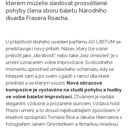
kterém můžete sledovat prosvětlené
pohyby člena sboru baletu Národního
divadla Frasera Roacha.
U příležitostí druhého uvedení parfému AD LIBITUM se
představuje i nový příběh. Název, který lze volně
přeložit jako „dle libosti“, nebo také „bez omezení“, je v
umění označením volné improvizace. Svobodného
momentu uprostřed uměleckého schématu, kdy se
interpret sám a po svém vyjádří v rámci díla které
přednáší a se kterým souzní.
Nová obrazová
kompozice je vystavěna na studii pohybu a hudby
ve volné baletní improvizaci.
Ztvárnění je nadále
elegantní, vzdušné a prozářené sluncem. Vzdává hold
Praze i umění, a to dosud nejobsáhlejším způsobem. V
kreativní spolupráci Tomáše Rice a Jakuba Hiermanna s
fotografem Janem Grombiříkem a filmařkou Anežkou