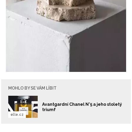
MOHLO BY SE VÁM LÍBIT
Avantgardní Chanel N°5 a jeho stoletý
triumf
elle.cz