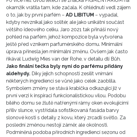
Po více než dvou letech se značka PIGMENTARIUM na
okamžik vrátila tam, kde začala. K ohlédnutí vedl zájem
o to, jak by první parfém –
AD LIBITUM
– vypadal,
kdyby nevznikal jako solitér, ale jako unikátní součást
většího ideového celku. Jaro 2021 tak přináší nový
pohled na parfém, jehož kompozice byla vytvořena
ještě před vznikem parfumérského domu. Minimální
úprava přinesla jen minimální změnu. Ovšem jak často
říkával Ludwig Mies van der Rohe, v detailu dlí Bůh.
Jako finální tečka byly nyní do parfému přidány
aldehydy.
Díky jejich schopnosti zesílit vnímání
některých ingrediencí se vůně jako celek zaoblila.
Symbolem změny se stává krabička odkazující již v
první verzi k inspiraci funkcionalistickou vilou. Podobu
bílého domu se žlutě natřenými rámy oken evokujícími
příliv slunce, vystřídala sofistikovaná fasáda barvy
slonové kosti s detaily z kovu, který zrcadlí světlo. Za
poslední změnou nestojí záměr, ale okolnosti.
Podmíněná podoba přírodních ingrediencí sezonu od