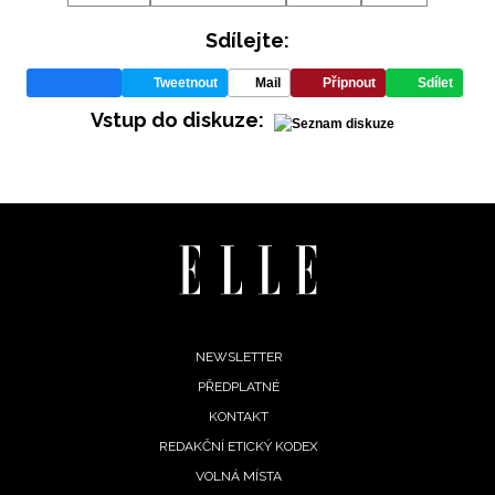
Sdílejte:
Tweetnout
Mail
Připnout
Sdílet
Vstup do diskuze:
NEWSLETTER
Footer
NEWSLETTER
PŘEDPLATNÉ
ODESLAT
menu
KONTAKT
Přihlášením k newsletteru souhlasíte s
Obchodními
REDAKČNÍ ETICKÝ KODEX
podmínkami společnosti BurdaMedia Extra s.r.o.
a
VOLNÁ MÍSTA