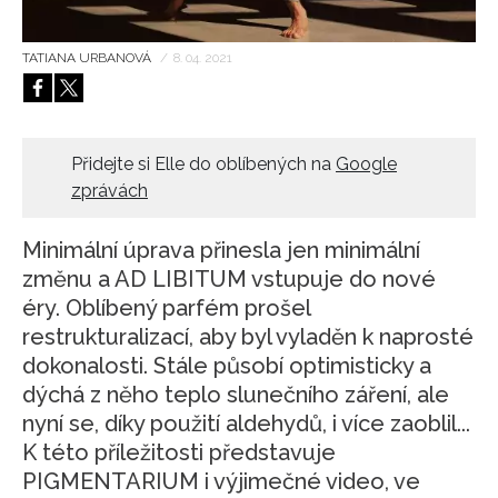
HOME
TATIANA URBANOVÁ
/
8. 04. 2021
Přidejte si Elle do oblíbených na
Google
zprávách
Minimální úprava přinesla jen minimální
změnu a AD LIBITUM vstupuje do nové
éry. Oblíbený parfém prošel
restrukturalizací, aby byl vyladěn k naprosté
dokonalosti. Stále působí optimisticky a
dýchá z něho teplo slunečního záření, ale
nyní se, díky použití aldehydů, i více zaoblil...
K této příležitosti představuje
PIGMENTARIUM i výjimečné video, ve