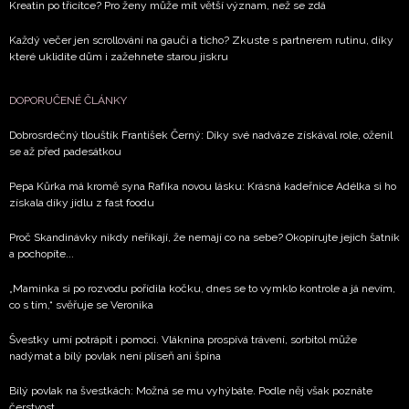
Kreatin po třicítce? Pro ženy může mít větší význam, než se zdá
Každý večer jen scrollování na gauči a ticho? Zkuste s partnerem rutinu, díky
které uklidíte dům i zažehnete starou jiskru
DOPORUČENÉ ČLÁNKY
Dobrosrdečný tlouštík František Černý: Díky své nadváze získával role, oženil
se až před padesátkou
Pepa Kůrka má kromě syna Rafíka novou lásku: Krásná kadeřnice Adélka si ho
získala díky jídlu z fast foodu
Proč Skandinávky nikdy neříkají, že nemají co na sebe? Okopírujte jejich šatník
a pochopíte...
„Maminka si po rozvodu pořídila kočku, dnes se to vymklo kontrole a já nevím,
co s tím,“ svěřuje se Veronika
Švestky umí potrápit i pomoci. Vláknina prospívá trávení, sorbitol může
nadýmat a bílý povlak není plíseň ani špína
Bílý povlak na švestkách: Možná se mu vyhýbáte. Podle něj však poznáte
čerstvost