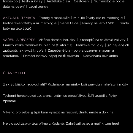
horoskop
|
Testy a kvízy
|
Andělská čísla
|
Cestování
|
Numerologie podle
data narození
|
Letní trendy
AKTUÁLNÍ TÉMATA
Trendy v manikúře
|
Minulé životy dle numerologie
|
Partnerské vztahy a numerologie
|
Seriál Ulice
|
Plavky na léto 2026
|
Trendy
boty na léto 2026
VAŘENÍ A RECEPTY
Vláčné domácí housky
|
7 receptů na salátové zálivky
|
Francouzská třešňová bublanina (Clafoutis)
|
Pařížské rohlíčky
|
30 nejlepších
způsobů, jak využít rybíz
|
Zapečené brambory s uzeným masem a
smetanou
|
Domácí iontový nápoj ze tří surovin
|
Nadýchaná bublanina
ČLÁNKY ELLE
Zakrýt bříško nebo odhalit? Kodaňské maminky boří pravidla mateřství i módy
Týdenní horoskop od 10. srpna: Lvům se obrací život, Štíři uspějí a Ryby
zpomalí
Víkend pro sebe: 5 tipů kam vyrazit na festival, drink, rande a do kina
Nejvíc cool žabky léta přímo z Kodaně. Zakrývají palec a mají kitten heel