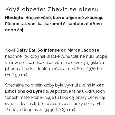
Když chcete: Zbavit se stresu
Hledejte: Hřejivé vůně, které příjemně zklidňují.
Působí tak vanilka, karamel či santalové dřevo
nebo čaj.
Nová
Daisy Eau So Intense od Marca Jacobse
nadchne i ty, kdo jinak sladké vůně tolik nemusí. Stopa
vanilky se sice nese celou vůní, ale osvěžuje ji jiskřivá
jahoda a hruška, doplňuje růže a med. Stojí 2370 Kč
(EdP 50 ml).
Speciálně do dnešní doby byla vyvinuta vůně
Mixed
Emotions od Byredo
. Je postavená na uklidňujících
tónech maté, kromě něj je tu také cejlonský černý čaj,
svěží lístky fialek, březové dřevo a sladký černý rybíz.
Prodává Douglas za 3490 Kč (50 ml).