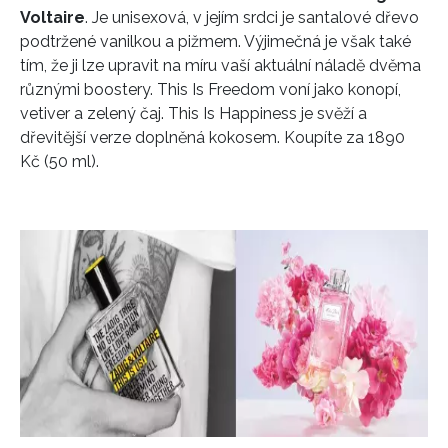
Voltaire
. Je unisexová, v jejím srdci je santalové dřevo
podtržené vanilkou a pižmem. Výjimečná je však také
tím, že ji lze upravit na míru vaší aktuální náladě dvěma
různými boostery. This Is Freedom voní jako konopí,
vetiver a zelený čaj. This Is Happiness je svěží a
dřevitější verze doplněná kokosem. Koupíte za 1890
Kč (50 ml).