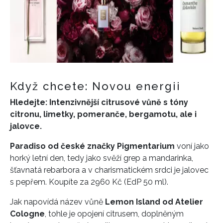
Když chcete: Novou energii
Hledejte: Intenzivnější citrusové vůně s tóny
citronu, limetky, pomeranče, bergamotu, ale i
jalovce.
Paradiso od české značky Pigmentarium
voní jako
horký letní den, tedy jako svěží grep a mandarinka,
šťavnatá rebarbora a v charismatickém srdci je jalovec
s pepřem. Koupíte za 2960 Kč (EdP 50 ml).
Jak napovídá název vůně
Lemon Island od Atelier
Cologne
, tohle je opojení citrusem, doplněným