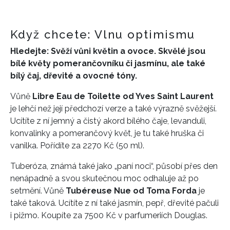
Když chcete: Vlnu optimismu
Hledejte: Svěží vůni květin a ovoce. Skvělé jsou
bílé květy pomerančovníku či jasmínu, ale také
bílý čaj, dřevité a ovocné tóny.
Vůně
Libre Eau de Toilette od Yves Saint Laurent
je lehčí než její předchozí verze a také výrazně svěžejší.
Ucítíte z ní jemný a čistý akord bílého čaje, levanduli,
konvalinky a pomerančový květ, je tu také hruška či
vanilka. Pořídíte za 2270 Kč (50 ml).
Tuberóza, známá také jako „paní noci“, působí přes den
nenápadně a svou skutečnou moc odhaluje až po
setmění. Vůně
Tubéreuse Nue od Toma Forda
je
také taková. Ucítíte z ní také jasmín, pepř, dřevité pačuli
i pižmo. Koupíte za 7500 Kč v parfumeriích Douglas.