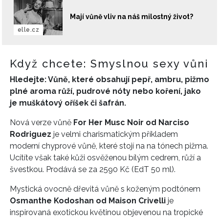
Mají vůně vliv na náš milostný život?
elle.cz
Když chcete: Smyslnou sexy vůni
Hledejte: Vůně, které obsahují pepř, ambru, pižmo
plné aroma růží, pudrové nóty nebo koření, jako
je muškátový oříšek či šafrán.
Nová verze vůně
For Her Musc Noir od Narciso
Rodriguez
je velmi charismatickým příkladem
moderní chyprové vůně, které stojí na na tónech pižma.
Ucítíte však také kůži osvěženou bílým cedrem, růží a
švestkou. Prodává se za 2590 Kč (EdT 50 ml).
Mystická ovocně dřevitá vůně s koženým podtónem
Osmanthe Kodoshan od Maison Crivelli
je
inspirovaná exotickou květinou objevenou na tropické