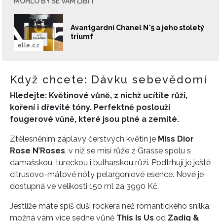
MOHLO BY SE VÁM LÍBIT
Avantgardní Chanel N°5 a jeho stoletý
triumf
elle.cz
Když chcete: Dávku sebevědomí
Hledejte: Květinové vůně, z nichž ucítíte růži,
koření i dřevité tóny. Perfektně poslouží
fougerové vůně, které jsou plné a zemité.
Ztělesněním záplavy čerstvých květin je
Miss Dior
Rose N’Roses
, v níž se mísí růže z Grasse spolu s
damašskou, tureckou i bulharskou růží. Podtrhují je ještě
citrusovo-mátové nóty pelargoniové esence. Nově je
dostupná ve velikosti 150 ml za 3990 Kč.
Jestliže máte spíš duši rockera než romantického snílka,
možná vám více sedne vůně
This Is Us
od
Zadig &