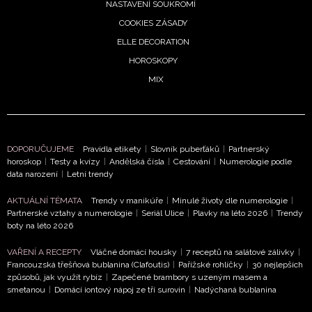
NASTAVENÍ SOUKROMÍ
COOKIES ZÁSADY
ELLE DECORATION
HOROSKOPY
MIX
DOPORUČUJEME
Pravidla etikety
|
Slovník puberťáků
|
Partnerský
horoskop
|
Testy a kvízy
|
Andělská čísla
|
Cestování
|
Numerologie podle
data narození
|
Letní trendy
AKTUÁLNÍ TÉMATA
Trendy v manikúře
|
Minulé životy dle numerologie
|
Partnerské vztahy a numerologie
|
Seriál Ulice
|
Plavky na léto 2026
|
Trendy
boty na léto 2026
VAŘENÍ A RECEPTY
Vláčné domácí housky
|
7 receptů na salátové zálivky
|
Francouzská třešňová bublanina (Clafoutis)
|
Pařížské rohlíčky
|
30 nejlepších
způsobů, jak využít rybíz
|
Zapečené brambory s uzeným masem a
smetanou
|
Domácí iontový nápoj ze tří surovin
|
Nadýchaná bublanina