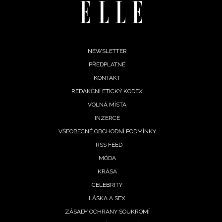
soukromí BurdaMedia Extra s.r.o.
, zaškrtněte toto pole.
Footer
NEWSLETTER
PŘEDPLATNÉ
menu
KONTAKT
REDAKČNÍ ETICKÝ KODEX
VOLNÁ MÍSTA
INZERCE
VŠEOBECNÉ OBCHODNÍ PODMÍNKY
RSS FEED
MÓDA
KRÁSA
CELEBRITY
LÁSKA A SEX
ZÁSADY OCHRANY SOUKROMÍ