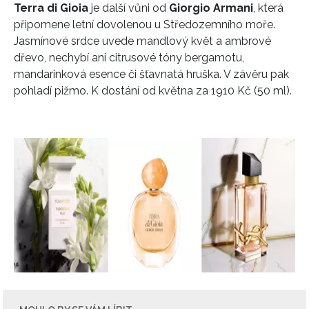
Terra di Gioia
je další vůni od
Giorgio Armani
, která
připomene letní dovolenou u Středozemního moře.
Jasmínové srdce uvede mandlový květ a ambrové
dřevo, nechybí ani citrusové tóny bergamotu,
mandarinková esence či šťavnatá hruška. V závěru pak
pohladí pižmo. K dostání od května za 1910 Kč (50 ml).