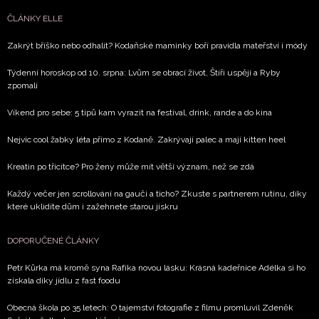
ČLÁNKY ELLE
Zakrýt bříško nebo odhalit? Kodaňské maminky boří pravidla mateřství i módy
Týdenní horoskop od 10. srpna: Lvům se obrací život, Štíři uspějí a Ryby
zpomalí
Víkend pro sebe: 5 tipů kam vyrazit na festival, drink, rande a do kina
Nejvíc cool žabky léta přímo z Kodaně. Zakrývají palec a mají kitten heel
Kreatin po třicítce? Pro ženy může mít větší význam, než se zdá
Každý večer jen scrollování na gauči a ticho? Zkuste s partnerem rutinu, díky
které uklidíte dům i zažehnete starou jiskru
DOPORUČENÉ ČLÁNKY
Petr Kůrka má kromě syna Rafíka novou lásku: Krásná kadeřnice Adélka si ho
získala díky jídlu z fast foodu
Obecná škola po 35 letech: O tajemství fotografie z filmu promluvil Zdeněk