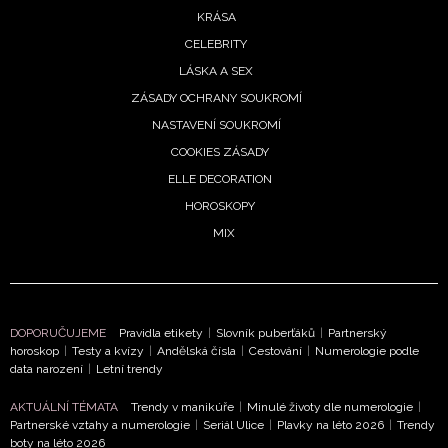
KRÁSA
Chcete navíc dostávat i další zajímavé a exkluzivní
informace od našich partnerů? Pokud souhlasíte se
CELEBRITY
zpracováním údajů k tomuto účelu podle
Zásad ochrany
LÁSKA A SEX
soukromí BurdaMedia Extra s.r.o.
, zaškrtněte toto pole.
ZÁSADY OCHRANY SOUKROMÍ
NASTAVENÍ SOUKROMÍ
COOKIES ZÁSADY
ELLE DECORATION
HOROSKOPY
MIX
DOPORUČUJEME
Pravidla etikety
|
Slovník puberťáků
|
Partnerský
horoskop
|
Testy a kvízy
|
Andělská čísla
|
Cestování
|
Numerologie podle
data narození
|
Letní trendy
AKTUÁLNÍ TÉMATA
Trendy v manikúře
|
Minulé životy dle numerologie
|
Partnerské vztahy a numerologie
|
Seriál Ulice
|
Plavky na léto 2026
|
Trendy
boty na léto 2026