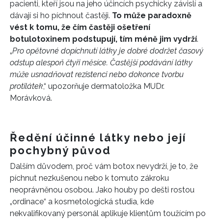
pacienti, kteří jsou na jeho účincích psychicky závislí a
dávají si ho píchnout častěji.
To může paradoxně
vést k tomu, že čím častěji ošetření
botulotoxinem podstupují, tím méně jim vydrží
.
„
Pro opětovné dopíchnutí látky je dobré dodržet časový
odstup alespoň čtyři měsíce. Častější podávání látky
může usnadňovat rezistenci nebo dokonce tvorbu
protilátek
,“ upozorňuje dermatoložka MUDr.
Morávková.
Ředění účinné látky nebo její
pochybný původ
Dalším důvodem, proč vám botox nevydrží, je to, že
píchnut nezkušenou nebo k tomuto zákroku
neoprávněnou osobou. Jako houby po dešti rostou
„ordinace“ a kosmetologická studia, kde
nekvalifikovaný personál aplikuje klientům toužícím po