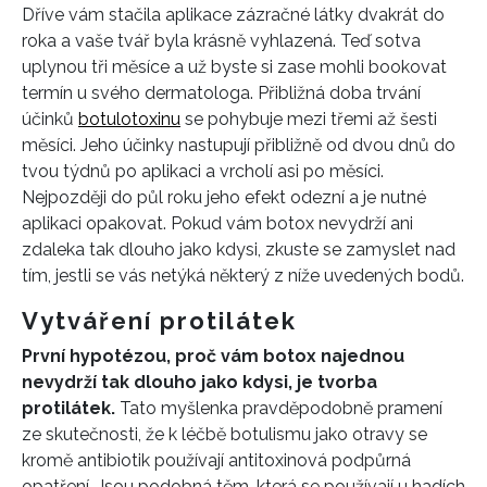
Dříve vám stačila aplikace zázračné látky dvakrát do
roka a vaše tvář byla krásně vyhlazená. Teď sotva
uplynou tři měsíce a už byste si zase mohli bookovat
termín u svého dermatologa. Přibližná doba trvání
účinků
botulotoxinu
se pohybuje mezi třemi až šesti
měsíci. Jeho účinky nastupují přibližně od dvou dnů do
tvou týdnů po aplikaci a vrcholí asi po měsíci.
Nejpozději do půl roku jeho efekt odezní a je nutné
aplikaci opakovat. Pokud vám botox nevydrží ani
zdaleka tak dlouho jako kdysi, zkuste se zamyslet nad
tím, jestli se vás netýká některý z níže uvedených bodů.
Vytváření protilátek
První hypotézou, proč vám botox najednou
nevydrží tak dlouho jako kdysi, je tvorba
protilátek.
Tato myšlenka pravděpodobně pramení
ze skutečnosti, že k léčbě botulismu jako otravy se
kromě antibiotik používají antitoxinová podpůrná
opatření. Jsou podobná těm, která se používají u hadích