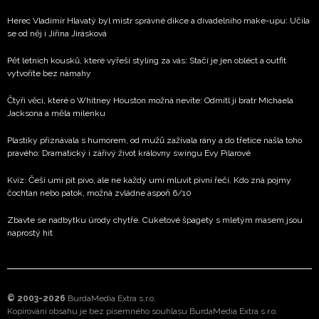
Herec Vladimír Hlavatý byl mistr správné dikce a divadelního make-upu: Učila
se od něj i Jiřina Jirásková
Pět letních kousků, které vyřeší styling za vás: Stačí je jen obléct a outfit
vytvoříte bez námahy
Čtyři věci, které o Whitney Houston možná nevíte: Odmítl ji bratr Michaela
Jacksona a měla milenku
Plastiky přiznávala s humorem, od mužů zažívala rány a do třetice našla toho
pravého: Dramatický i zářivý život královny swingu Evy Pilarové
Kvíz: Češi umí pít pivo, ale ne každý umí mluvit pivní řečí. Kdo zná pojmy
čochtan nebo patok, možná zvládne aspoň 6/10
Zbavte se nadbytku úrody chytře. Cuketové špagety s mletým masem jsou
naprostý hit
© 2003-2026
BurdaMedia Extra s.r.o.
Kopírování obsahu je bez písemného souhlasu BurdaMedia Extra s.r.o.