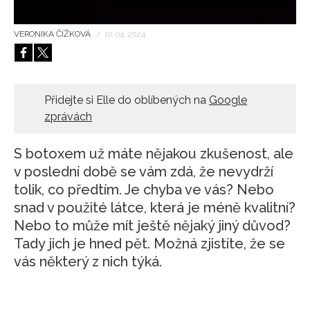
HOME
VERONIKA ČÍŽKOVÁ
/
10. 04. 2024
Přidejte si Elle do oblíbených na
Google
zprávách
S botoxem už máte nějakou zkušenost, ale
v poslední době se vám zdá, že nevydrží
tolik, co předtím. Je chyba ve vás? Nebo
snad v použité látce, která je méně kvalitní?
Nebo to může mít ještě nějaký jiný důvod?
Tady jich je hned pět. Možná zjistíte, že se
vás některý z nich týká.