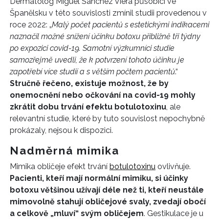
Dermatolog Miguel Sánchez Viera působící ve
Španělsku v této souvislosti zmínil studii provedenou v
roce 2022: „
Malý počet pacientů s estetickými indikacemi
naznačil možné snížení účinku botoxu přibližně tři týdny
po expozici covid-19. Samotní výzkumníci studie
samozřejmě uvedli, že k potvrzení tohoto účinku je
zapotřebí více studií a s větším počtem pacientů
.“
Stručně řečeno, existuje možnost, že by
onemocnění nebo očkování na covid-19 mohly
zkrátit dobu trvání efektu botulotoxinu
, ale
relevantní studie, které by tuto souvislost nepochybně
prokázaly, nejsou k dispozici.
Nadměrná mimika
Mimika obličeje efekt trvání
botulotoxinu
ovlivňuje.
Pacienti, kteří mají normální mimiku, si účinky
botoxu většinou užívají déle než ti, kteří neustále
mimovolně stahují obličejové svaly, zvedají obočí
a celkově „mluví“ svým obličejem
. Gestikulace je u