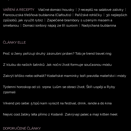
VAŘENÍ A RECEPTY
Vláčné domácí housky
|
7 receptů na salátové zálivky
|
Francouzská třešňová bublanina (Clafoutis)
|
Pařížské rohlíčky
|
30 nejlepších
způsobů, jak využít rybíz
|
Zapečené brambory s uzeným masem a
smetanou
|
Domácí iontový nápoj ze tří surovin
|
Nadýchaná bublanina
ČLÁNKY ELLE
Proč si ženy pořizují druhý zásnubní prsten? Toto je trend travel ring
Z klubu do našich šatníků: Jak noční život formuje současnou módu
Zakrýt bříško nebo odhalit? Kodaňské maminky boří pravidla mateřství i módy
Týdenní horoskop od 10. srpna: Lvům se obrací život, Štíři uspějí a Ryby
zpomalí
Víkend pro sebe: 5 tipů kam vyrazit na festival, drink, rande a do kina
Nejvíc cool žabky léta přímo z Kodaně. Zakrývají palec a mají kitten heel
DOPORUČENÉ ČLÁNKY