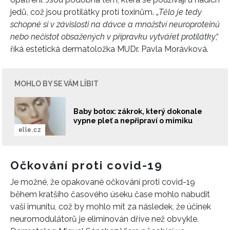
jedů, což jsou protilátky proti toxinům. „
Tělo je tedy
schopné si v závislosti na dávce a množství neuroproteinů
nebo nečistot obsažených v přípravku vytvářet protilátky
,“
říká estetická dermatoložka MUDr. Pavla Morávková.
MOHLO BY SE VÁM LÍBIT
Baby botox: zákrok, který dokonale
vypne pleť a nepřipraví o mimiku
elle.cz
Očkování proti covid-19
Je možné, že opakované očkování proti covid-19
během kratšího časového úseku čase mohlo nabudit
vaši imunitu, což by mohlo mít za následek, že účinek
neuromodulátorů je eliminován dříve než obvykle.