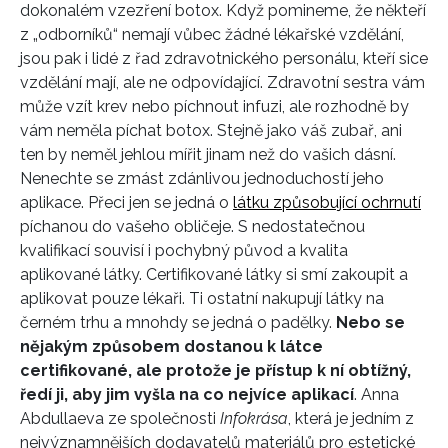
dokonalém vzezření botox. Když pomineme, že někteří
z „odborníků“ nemají vůbec žádné lékařské vzdělání,
jsou pak i lidé z řad zdravotnického personálu, kteří sice
vzdělání mají, ale ne odpovídající. Zdravotní sestra vám
INFORMACE
může vzít krev nebo píchnout infuzi, ale rozhodně by
vám neměla píchat botox. Stejně jako váš zubař, ani
REDAKCE
ten by neměl jehlou mířit jinam než do vašich dásní.
Nenechte se zmást zdánlivou jednoduchostí jeho
aplikace. Přeci jen se jedná o
látku způsobující ochrnutí
píchanou do vašeho obličeje. S nedostatečnou
kvalifikací souvisí i pochybný původ a kvalita
aplikované látky. Certifikované látky si smí zakoupit a
aplikovat pouze lékaři. Ti ostatní nakupují látky na
černém trhu a mnohdy se jedná o padělky.
Nebo se
nějakým způsobem dostanou k látce
certifikované, ale protože je přístup k ní obtížný,
ředí ji, aby jim vyšla na co nejvíce aplikací
. Anna
Abdullaeva ze společnosti
Infokrása
, která je jedním z
nejvýznamnějších dodavatelů materiálů pro estetické