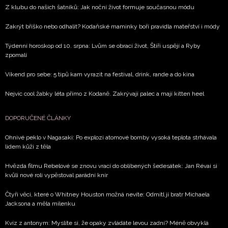
Z klubu do našich šatníků: Jak noční život formuje současnou módu
Zakrýt bříško nebo odhalit? Kodaňské maminky boří pravidla mateřství i módy
Týdenní horoskop od 10. srpna: Lvům se obrací život, Štíři uspějí a Ryby
zpomalí
Víkend pro sebe: 5 tipů kam vyrazit na festival, drink, rande a do kina
Nejvíc cool žabky léta přímo z Kodaně. Zakrývají palec a mají kitten heel
DOPORUČENÉ ČLÁNKY
Ohnivé peklo v Nagasaki: Po explozi atomové bomby vysoká teplota strhávala
lidem kůži z těla
Hvězda filmu Rebelové se znovu vrací do oblíbených šedesátek: Jan Révai si
kvůli nové roli vypěstoval parádní knír
Čtyři věci, které o Whitney Houston možná nevíte: Odmítl ji bratr Michaela
Jacksona a měla milenku
Kvíz z antonym: Myslíte si, že opaky zvládáte levou zadní? Méně obvyklá