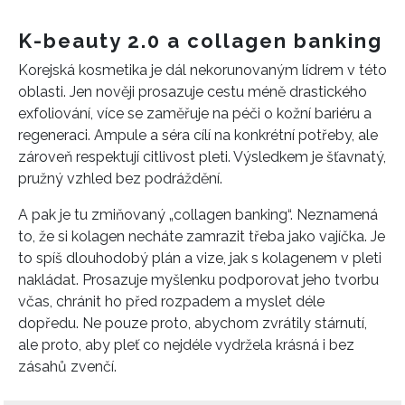
K-beauty 2.0 a collagen banking
Korejská kosmetika je dál nekorunovaným lídrem v této
oblasti. Jen nověji prosazuje cestu méně drastického
exfoliování, více se zaměřuje na péči o kožní bariéru a
regeneraci. Ampule a séra cílí na konkrétní potřeby, ale
zároveň respektují citlivost pleti. Výsledkem je šťavnatý,
pružný vzhled bez podráždění.
A pak je tu zmiňovaný „collagen banking“. Neznamená
to, že si kolagen necháte zamrazit třeba jako vajíčka. Je
to spíš dlouhodobý plán a vize, jak s kolagenem v pleti
nakládat. Prosazuje myšlenku podporovat jeho tvorbu
včas, chránit ho před rozpadem a myslet déle
dopředu. Ne pouze proto, abychom zvrátily stárnutí,
ale proto, aby pleť co nejdéle vydržela krásná i bez
zásahů zvenčí.