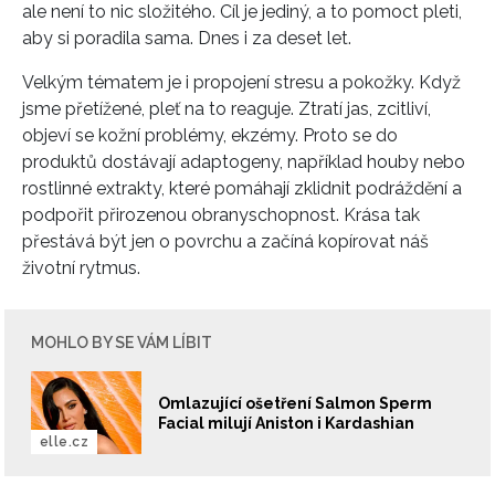
ale není to nic složitého. Cíl je jediný, a to pomoct pleti,
aby si poradila sama. Dnes i za deset let.
Velkým tématem je i propojení stresu a pokožky. Když
jsme přetížené, pleť na to reaguje. Ztratí jas, zcitliví,
objeví se kožní problémy, ekzémy. Proto se do
produktů dostávají adaptogeny, například houby nebo
rostlinné extrakty, které pomáhají zklidnit podráždění a
podpořit přirozenou obranyschopnost. Krása tak
přestává být jen o povrchu a začíná kopírovat náš
životní rytmus.
MOHLO BY SE VÁM LÍBIT
Omlazující ošetření Salmon Sperm
Facial milují Aniston i Kardashian
elle.cz