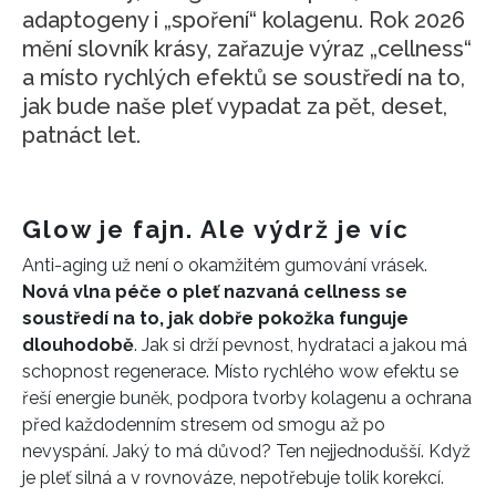
adaptogeny i „spoření“ kolagenu. Rok 2026
mění slovník krásy, zařazuje výraz „cellness“
a místo rychlých efektů se soustředí na to,
jak bude naše pleť vypadat za pět, deset,
patnáct let.
Glow je fajn. Ale výdrž je víc
Anti-aging už není o okamžitém gumování vrásek.
Nová vlna péče o pleť nazvaná cellness se
soustředí na to, jak dobře pokožka funguje
dlouhodobě
. Jak si drží pevnost, hydrataci a jakou má
schopnost regenerace. Místo rychlého wow efektu se
řeší energie buněk, podpora tvorby kolagenu a ochrana
před každodenním stresem od smogu až po
nevyspání. Jaký to má důvod? Ten nejjednodušší. Když
je pleť silná a v rovnováze, nepotřebuje tolik korekcí.