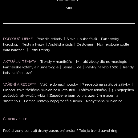
MIX
DOPORUČUJEME
Pravidla etikety
|
Slovník puberťáků
|
Partnerský
horoskop
|
Testy a kvízy
|
Andělská čísla
|
Cestování
|
Numerologie podle
data narození
|
Letní trendy
AKTUÁLNÍ TÉMATA
Trendy v manikúře
|
Minulé životy dle numerologie
|
Partnerské vztahy a numerologie
|
Seriál Ulice
|
Plavky na léto 2026
|
Trendy
boty na léto 2026
VAŘENÍ A RECEPTY
Vláčné domácí housky
|
7 receptů na salátové zálivky
|
Francouzská třešňová bublanina (Clafoutis)
|
Pařížské rohlíčky
|
30 nejlepších
způsobů, jak využít rybíz
|
Zapečené brambory s uzeným masem a
smetanou
|
Domácí iontový nápoj ze tří surovin
|
Nadýchaná bublanina
ČLÁNKY ELLE
Proč si ženy pořizují druhý zásnubní prsten? Toto je trend travel ring