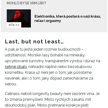
MOHLO BY SE VÁM LÍBIT
Elektronika, která postará o vaši krásu,
relax i orgasmy
elle.cz
Last, but not least…
A pak je tu ještě jeden rozměr budoucnosti –
udržitelnost. Mořské řasy bohaté na minerály,
upcyklované suroviny, transparentní výroba i důraz na
šetrné obaly
, náhradní náplně nebo bezobalovou
kosmetiku. Krása už není jen o tom, jak působíme
navenek, ale i o tom, jaký dopad zanecháváme za
sebou.
Cellness neboli longevity beauty není sezónní vlna. Je
to změna přemýšlení. Místo rychlých zásahů mít
dlouhodobý plán. Místo přehnané korekce pleti