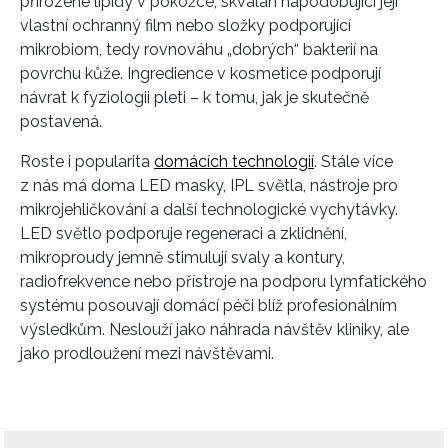
přirozené lipidy v pokožce, skvalan napodobující její
vlastní ochranný film nebo složky podporující
mikrobiom, tedy rovnováhu „dobrých“ bakterií na
povrchu kůže. Ingredience v kosmetice podporují
návrat k fyziologii pleti – k tomu, jak je skutečně
postavená.
Roste i popularita
domácích technologií
. Stále více
z nás má doma LED masky, IPL světla, nástroje pro
mikrojehličkování a další technologické vychytávky.
INFORMACE
LED světlo podporuje regeneraci a zklidnění,
mikroproudy jemně stimulují svaly a kontury,
REDAKCE
radiofrekvence nebo přístroje na podporu lymfatického
systému posouvají domácí péči blíž profesionálním
výsledkům. Neslouží jako náhrada návštěv kliniky, ale
jako prodloužení mezi návštěvami.