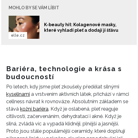
MOHLO BY SE VÁM LÍBIT
K-beauty hit: Kolagenové masky,
které vyhladí pleť a dodají jí šťávu
elle.cz
Bariéra, technologie a krása s
budoucností
Po letech, kdy jsme pleť zkoušely předělat silnými
kyselinami
a vrstvením aktivních látek, přichází v rámci
cellness návrat k rovnováze. Absolutním základem se
stává
kožní bariéra
. Když je oslabená, pleť reaguje
citlivostí, začervenáním, dehydratací i akné. Když je
silná, zvládá víc a vypadá klidněji, plnější a jasnější.
Proto jsou stále populárnější ceramidy, které doplňují