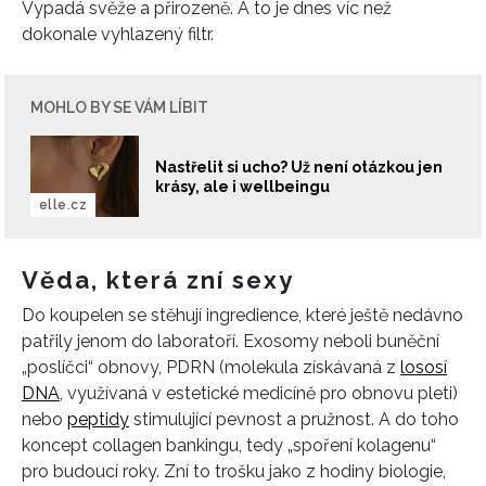
Vypadá svěže a přirozeně. A to je dnes víc než
dokonale vyhlazený filtr.
MOHLO BY SE VÁM LÍBIT
Nastřelit si ucho? Už není otázkou jen
krásy, ale i wellbeingu
elle.cz
Věda, která zní sexy
Do koupelen se stěhují ingredience, které ještě nedávno
patřily jenom do laboratoří. Exosomy neboli buněční
„poslíčci“ obnovy, PDRN (molekula získávaná z
lososí
DNA
, využívaná v estetické medicíně pro obnovu pleti)
nebo
peptidy
stimulující pevnost a pružnost. A do toho
koncept collagen bankingu, tedy „spoření kolagenu“
pro budoucí roky. Zní to trošku jako z hodiny biologie,