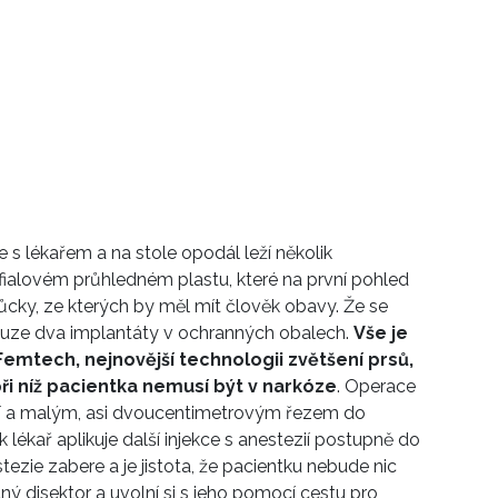
e s lékařem a na stole opodál leží několik
fialovém průhledném plastu, které na první pohled
ky, ze kterých by měl mít člověk obavy. Že se
ouze dva implantáty v ochranných obalech.
Vše je
emtech, nejnovější technologii zvětšení prsů,
ři níž pacientka nemusí být v narkóze
. Operace
ží a malým, asi dvoucentimetrovým řezem do
lékař aplikuje další injekce s anestezií postupně do
tezie zabere a je jistota, že pacientku nebude nic
vaný disektor a uvolní si s jeho pomocí cestu pro