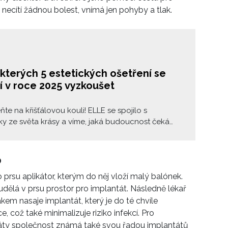
necítí žádnou bolest, vnímá jen pohyby a tlak.
kterých 5 estetických ošetření se
í v roce 2025 vyzkoušet
e na křišťálovou kouli! ELLE se spojilo s
y ze světa krásy a víme, jaká budoucnost čeká
ť, tělo a vlasy. Toto je pět revolučních procedur,
příštím roce budou kralovat estetickým úpravám.
o
prsu aplikátor, kterým do něj vloží malý balónek.
dělá v prsu prostor pro implantát. Následně lékař
kem nasaje implantát, který je do té chvíle
což také minimalizuje riziko infekcí. Pro
táty společnost známá také svou řadou implantátů