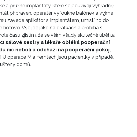
ké a pružné implantáty, které se používají výhradně
antát připraven, operatér vyfoukne balónek a vyjme
prsu zavede aplikátor s implantátem, umístí ho do
je hotovo. Vše jde jako na drátkách a probíhá s
trole času zjistím, že se vším všudy skutečně uběhla
cí sálové sestry a lékaře obléká pooperační
avdu nic nebolí a odchází na pooperační pokoj,
í
. U operace Mia Femtech jsou pacientky v případě,
opuštěny domů.