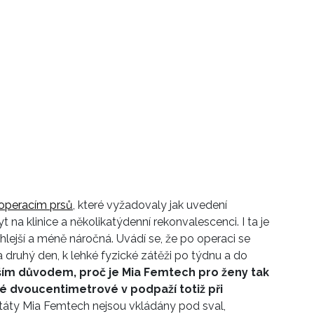
operacím prsů
, které vyžadovaly jak uvedení
 na klinice a několikatýdenní rekonvalescenci. I ta je
hlejší a méně náročná. Uvádí se, že po operaci se
druhý den, k lehké fyzické zátěži po týdnu a do
ším důvodem, proč je Mia Femtech pro ženy tak
 té dvoucentimetrové v podpaží totiž při
ntáty Mia Femtech nejsou vkládány pod sval,