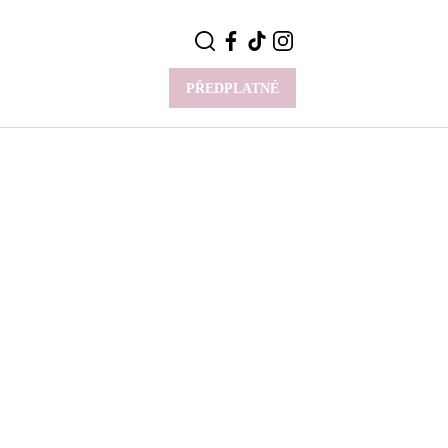
PŘEDPLATNÉ
VÍCE
Y
CELEBRITY
Novinky
Styl slavných
Rozhovory
ie