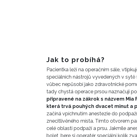
Jak to probíhá?
Pacientka leží na operačním sále, vtipkuj
speciálních nástrojů vyvedených v sytě 
vůbec nepůsobí jako zdravotnické pomůc
tady chystá operace prsou naznačují p
připravené na zákrok s názvem Mia F
která trvá pouhých dvacet minut a p
začíná vpíchnutím anestezie do podpa
znecitlivěného místa. Tímto otvorem pak 
celé oblasti podpaží a prsu. Jakmile anes
bolet, bere si operatér speciální kolík z