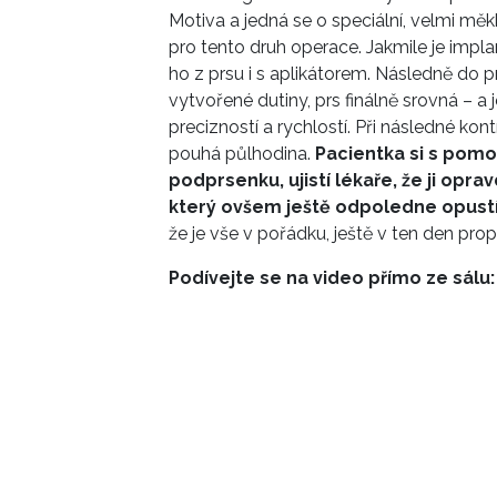
Motiva a jedná se o speciální, velmi měk
pro tento druh operace. Jakmile je impl
ho z prsu i s aplikátorem. Následně do 
vytvořené dutiny, prs finálně srovná – a 
precizností a rychlostí. Při následné kon
pouhá půlhodina.
Pacientka si s pomo
podprsenku, ujistí lékaře, že ji opr
který ovšem ještě odpoledne opust
že je vše v pořádku, ještě v ten den pr
Podívejte se na video přímo ze sálu: