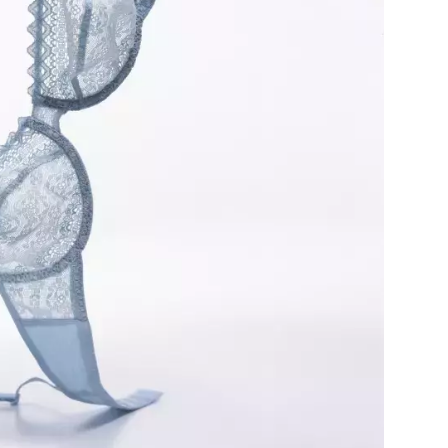
Přihlášením k newsletteru souhlasíte s
Obcho
společnosti BurdaMedia Extra s.r.o.
a potv
Zásadami ochrany soukromí
- BurdaMedia E
pracovat zejména k organizaci a vyhodnocení 
Chcete navíc dostávat i další zajímavé a exkluz
Pokud souhlasíte se zpracováním údajů k tom
soukromí BurdaMedia Extra s.r.o.
, zaškrtnět