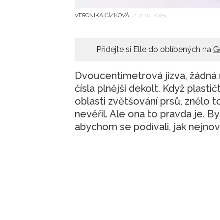
VERONIKA ČÍŽKOVÁ
/
2. 04. 2025
Přidejte si Elle do oblíbených na
G
Dvoucentimetrová jizva, žádná n
čísla plnější dekolt. Když plastič
oblasti zvětšování prsů, znělo 
nevěřil. Ale ona to pravda je. B
abychom se podívali, jak nejno