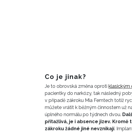
Co je jinak?
Je to obrovská změna oproti
klasickým 
pacientky do narkózy, tak následný pobyt
v případě zákroku Mia Femtech totiž ryc
můžete vrátit k běžným činnostem už na 
úplného normálu po týdnech dvou.
Dal
přitažlivá, je i absence jizev. Kromě
zákroku žádné jiné nevznikají
. Impla