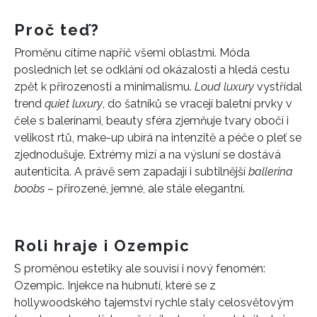
Proč teď?
Proměnu cítíme napříč všemi oblastmi. Móda
posledních let se odklání od okázalosti a hledá cestu
zpět k přirozenosti a minimalismu.
Loud luxury
vystřídal
trend
quiet luxury
, do šatníků se vracejí baletní prvky v
čele s balerínami, beauty sféra zjemňuje tvary obočí i
velikost rtů, make-up ubírá na intenzitě a péče o pleť se
zjednodušuje. Extrémy mizí a na výsluní se dostává
autenticita. A právě sem zapadají i subtilnější
ballerina
boobs
– přirozené, jemné, ale stále elegantní.
Roli hraje i Ozempic
S proměnou estetiky ale souvisí i nový fenomén:
Ozempic. Injekce na hubnutí, které se z
hollywoodského tajemství rychle staly celosvětovým