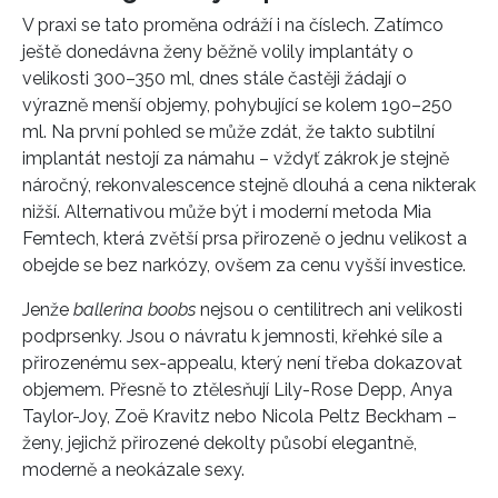
V praxi se tato proměna odráží i na číslech. Zatímco
ještě donedávna ženy běžně volily implantáty o
velikosti 300–350 ml, dnes stále častěji žádají o
výrazně menší objemy, pohybující se kolem 190–250
ml. Na první pohled se může zdát, že takto subtilní
implantát nestojí za námahu – vždyť zákrok je stejně
náročný, rekonvalescence stejně dlouhá a cena nikterak
nižší. Alternativou může být i moderní metoda Mia
Femtech, která zvětší prsa přirozeně o jednu velikost a
obejde se bez narkózy, ovšem za cenu vyšší investice.
Jenže
ballerina boobs
nejsou o centilitrech ani velikosti
podprsenky. Jsou o návratu k jemnosti, křehké síle a
přirozenému sex-appealu, který není třeba dokazovat
objemem. Přesně to ztělesňují Lily-Rose Depp, Anya
Taylor-Joy, Zoë Kravitz nebo Nicola Peltz Beckham –
ženy, jejichž přirozené dekolty působí elegantně,
moderně a neokázale sexy.