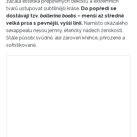
začala estetika přeplněných dekoltů a extrémních
tvarů ustupovat subtilnější kráse.
Do popředí se
dostávají tzv.
ballerina boobs
– menší až středně
velká prsa s pevnější, vyšší linií.
Namísto okázalého
sexappealu nesou jemný, éterický nádech ženskosti.
Stále působí svůdně, ale zároveň křehce, přirozeně a
sofistikovaně.