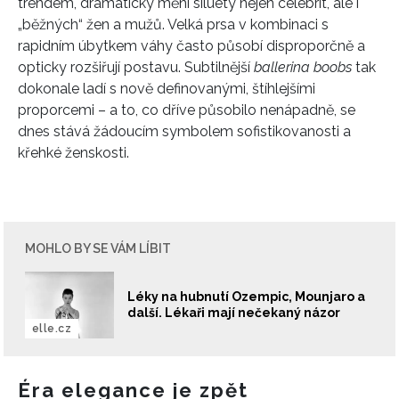
trendem, dramaticky mění siluety nejen celebrit, ale i
„běžných“ žen a mužů. Velká prsa v kombinaci s
rapidním úbytkem váhy často působí disproporčně a
opticky rozšiřují postavu. Subtilnější
ballerina boobs
tak
dokonale ladí s nově definovanými, štíhlejšími
proporcemi – a to, co dříve působilo nenápadně, se
dnes stává žádoucím symbolem sofistikovanosti a
křehké ženskosti.
MOHLO BY SE VÁM LÍBIT
Léky na hubnutí Ozempic, Mounjaro a
další. Lékaři mají nečekaný názor
INFORMACE
elle.cz
REDAKCE
Éra elegance je zpět