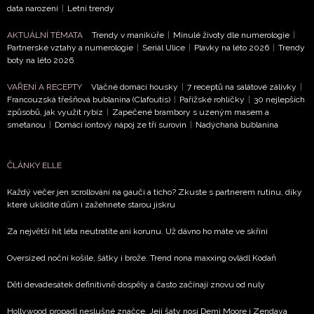
data narození
|
Letní trendy
AKTUÁLNÍ TÉMATA
Trendy v manikúře
|
Minulé životy dle numerologie
|
Partnerské vztahy a numerologie
|
Seriál Ulice
|
Plavky na léto 2026
|
Trendy
boty na léto 2026
VAŘENÍ A RECEPTY
Vláčné domácí housky
|
7 receptů na salátové zálivky
|
Francouzská třešňová bublanina (Clafoutis)
|
Pařížské rohlíčky
|
30 nejlepších
způsobů, jak využít rybíz
|
Zapečené brambory s uzeným masem a
smetanou
|
Domácí iontový nápoj ze tří surovin
|
Nadýchaná bublanina
ČLÁNKY ELLE
Každý večer jen scrollování na gauči a ticho? Zkuste s partnerem rutinu, díky
které uklidíte dům i zažehnete starou jiskru
Za největší hit léta neutratíte ani korunu. Už dávno ho máte ve skříni
Oversized noční košile, šátky i brože. Trend nona maxxing ovládl Kodaň
Děti devadesátek definitivně dospěly a často začínají znovu od nuly
Hollywood propadl neslušné značce. Její šaty nosí Demi Moore i Zendaya