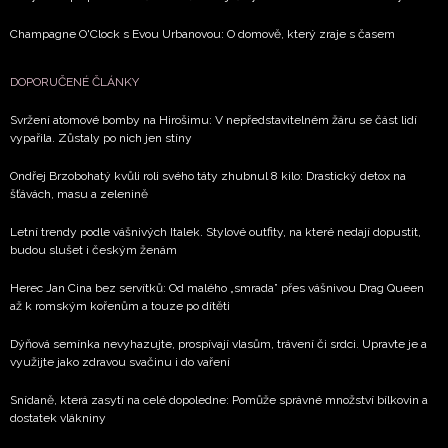
Champagne O'Clock s Evou Urbanovou: O domově, který zraje s časem
DOPORUČENÉ ČLÁNKY
Svržení atomové bomby na Hirošimu: V nepředstavitelném žáru se část lidí
vypařila. Zůstaly po nich jen stíny
Ondřej Brzobohatý kvůli roli svého táty zhubnul 8 kilo: Drastický detox na
šťávách, masu a zelenině
Letní trendy podle vášnivých Italek. Stylové outfity, na které nedají dopustit,
budou slušet i českým ženám
Herec Jan Cina bez servítků: Od malého „smrada” přes vášnivou Drag Queen
až k romským kořenům a touze po dítěti
Dýňová semínka nevyhazujte, prospívají vlasům, trávení či srdci. Upravte je a
využijte jako zdravou svačinu i do vaření
Snídaně, která zasytí na celé dopoledne: Pomůže správné množství bílkovin a
dostatek vlákniny