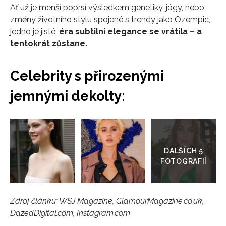
Ať už je menší poprsí výsledkem genetiky, jógy, nebo
změny životního stylu spojené s trendy jako Ozempic,
jedno je jisté:
éra subtilní elegance se vrátila – a
tentokrát zůstane.
Celebrity s přirozenými
jemnými dekolty:
Přejít
do
galerie
Zdroj článku:
WSJ Magazine, GlamourMagazine.co.uk,
DazedDigital.com, Instagram.com