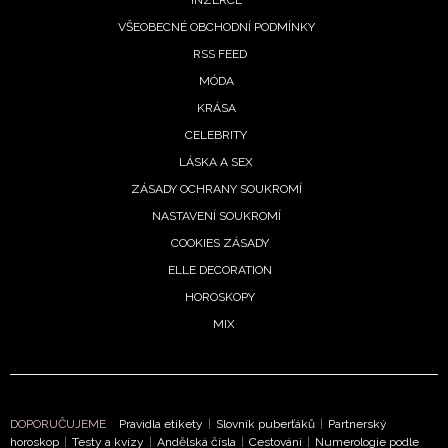
INZERCE
informace od našich partnerů? Pokud souhlasíte se
zpracováním údajů k tomuto účelu podle
Zásad ochrany
VŠEOBECNÉ OBCHODNÍ PODMÍNKY
soukromí BurdaMedia Extra s.r.o.
, zaškrtněte toto pole.
RSS FEED
MÓDA
KRÁSA
CELEBRITY
LÁSKA A SEX
ZÁSADY OCHRANY SOUKROMÍ
NASTAVENÍ SOUKROMÍ
COOKIES ZÁSADY
ELLE DECORATION
HOROSKOPY
MIX
DOPORUČUJEME
Pravidla etikety
|
Slovník puberťáků
|
Partnerský
horoskop
|
Testy a kvízy
|
Andělská čísla
|
Cestování
|
Numerologie podle