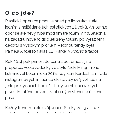
O co jde?
Plastická operace prsou je hned po liposukci stále
jedním z nejžádanějších estetických zákroků. Ani tenhle
obor se ale nevyhýbá módním trendům. V 90. letech a
na začátku nového tisíciletí ženy toužily po výrazném
dekoltu s vysokým profilem – ikonou tehdy byla
Pamela Anderson alias C.J. Parker v
Pobřežní hlídce
.
Rok 2014 pak přinesl do centra pozornosti jiné
proporce: velké zadečky ve stylu Nicki Minaj. Trend
kulminoval kolem roku 2018, kdy klan Kardashian i řada
instagramových influencerek stavěly svůj vzhled na
„těle přesýpacích hodin“ – tedy kombinaci velkých
prsou, kulatého pozadí, zaoblených stehen a úzkého
pasu.
Každý trend má ale svůj konec. S roky 2023 a 2024