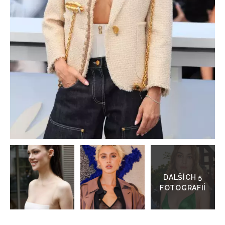
HOME
Přejít
do
galerie