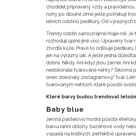
chodidel připravený vždy a pravidelnou
nohy po dlouhé zimě ještě potřebují tr
letních odstínů pedikúry. Od výrazných b
Trendy odstín samozřejmě hraje roli. Je t
rozhodují úplně jiné věci. Upravený tvar
ztvrdlé kůže. Právě to odlišuje pedikúru
jen na výrazný lak. A ještě jedna důlež
dobře. Nikdy. Ani když jsou záměr. Ani 
nedokonale tvarované nehty? Šikovná p
onen dokonalý „instagramový“ tvar. Letn
tvarovaným nehtům, které působí svěže,
Které barvy budou trendovat letoš
Baby blue
Jemná pastelově modrá působí étericky, 
barvu ranní oblohy, bazénové vody nebo
vypadá na krátkých, perfektně upravenýc