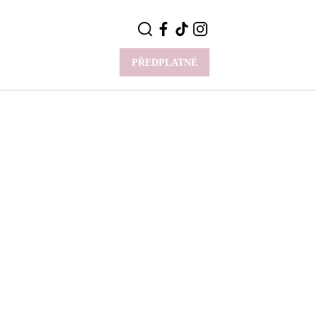
PŘEDPLATNÉ
VÍCE
Y
CELEBRITY
Novinky
Styl slavných
Rozhovory
ie