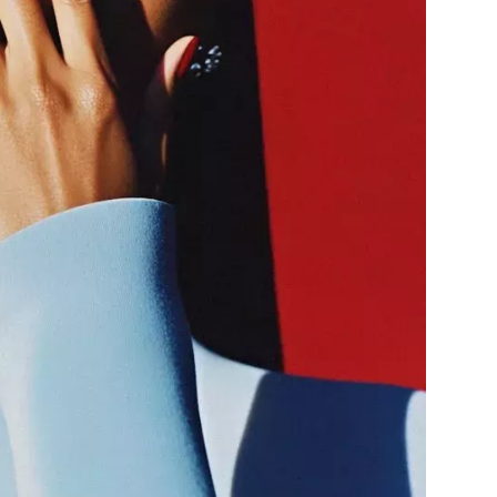
Přihlášením k newsletteru souhlasíte s
Obcho
společnosti BurdaMedia Extra s.r.o.
a potv
Zásadami ochrany soukromí
- BurdaMedia E
pracovat zejména k organizaci a vyhodnocení 
Chcete navíc dostávat i další zajímavé a exkluz
Pokud souhlasíte se zpracováním údajů k tom
soukromí BurdaMedia Extra s.r.o.
, zaškrtnět