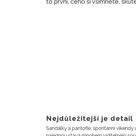
to první, čeho si všimnete, sku
Nejdůležitejší je detail
Sandálky a pantofle, spontánní víkendy u
najednou stává mnohem viditelnější sou