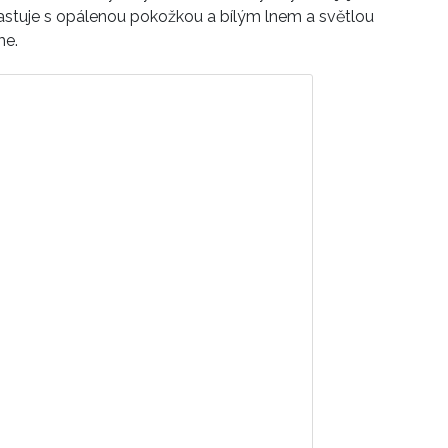
rastuje s opálenou pokožkou a bílým lnem a světlou
me.
příspěvek na Instagramu