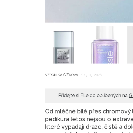
VERONIKA ČÍŽKOVÁ
/
13. 05. 2026
Přidejte si Elle do oblíbených na
G
Od mléčné bílé přes chromový l
pedikúra letos nejsou o extravag
které vypadají draze, čistě a do