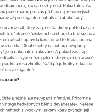
 pedikúru bere jako samozřejmost. Pokud ale vaše
ochu péče, máme pro vás přehled nejtrendovějších
arev až po elegantní neutrály a hluboké tóny.
o první detail, který zaujme. Na druhý pohled už ale
 nehtů, ošetřené kůžičky, hebká chodidla bez suché a
, která působí opravdu luxusně, od té, která spoléhá
itá poznámka. Dlouhé nehty na nohou nevypadají
když jsou dokonale nalakované. A pokud vás trápí
edikérka si vypomůže gelem, kterým jim dá přesně
í pedikúra roku zkrátka 2026 přeje krátkým, krásně
 čistě a elegantně.
ní sezóně?
čistě a něžně, ale nevypadá infantilně. Připomíná
 vintage hedvábných bikin z devadesátek. Nejlépe
h nehtech s vysokým leskem, který zvýrazní její