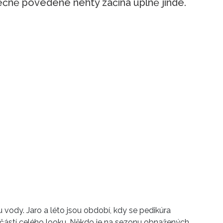
tečně povedené nehty začíná úplně jinde.
 vody. Jaro a léto jsou období, kdy se pedikúra
částí celého looku. Někdo je na sezonu obnažených