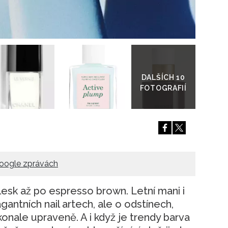
Přejít
do
galerie
oogle zprávách
esk až po espresso brown. Letní mani i
antních nail artech, ale o odstínech,
konale upraveně. A i když je trendy barva