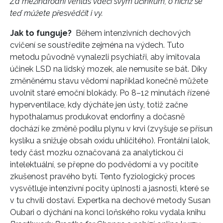
Za mezinárodní věhlas vděčí svým účinkům, o nichž se
teď můžete přesvědčit i vy.
Jak to funguje?
Během intenzivních dechových
cvičení se soustředíte zejména na výdech. Tuto
metodu původně vynalezli psychiatři, aby imitovala
účinek LSD na lidský mozek, ale nemusíte se bát. Díky
změněnému stavu vědomí například konečně můžete
uvolnit staré emoční blokády. Po 8–12 minutách řízené
hyperventilace, kdy dýcháte jen ústy, totiž začne
hypothalamus produkovat endorfiny a dočasně
dochází ke změně podílu plynu v krvi (zvyšuje se přísun
kyslíku a snižuje obsah oxidu uhličitého). Frontální lalok,
tedy část mozku označovaná za analytickou či
intelektuální, se přepne do podvědomí a vy pocítíte
zkušenost pravého bytí. Tento fyziologický proces
vysvětluje intenzivní pocity úplnosti a jasnosti, které se
v tu chvíli dostaví. Expertka na dechové metody Susan
Oubari o dýchání na konci loňského roku vydala knihu