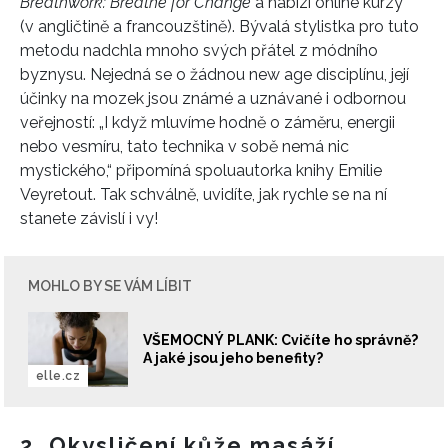
Breathwork: Breathe for Change
a nabízí online kurzy
(v angličtině a francouzštině). Bývalá stylistka pro tuto
metodu nadchla mnoho svých přátel z módního
byznysu. Nejedná se o žádnou new age disciplínu, její
účinky na mozek jsou známé a uznávané i odbornou
veřejností: „I když mluvíme hodně o záměru, energii
nebo vesmíru, tato technika v sobě nemá nic
mystického,“ připomíná spoluautorka knihy Emilie
Veyretout. Tak schválně, uvidíte, jak rychle se na ní
stanete závislí i vy!
MOHLO BY SE VÁM LÍBIT
VŠEMOCNÝ PLANK: Cvičíte ho správně?
A jaké jsou jeho benefity?
elle.cz
2. Okysličení kůže masáží