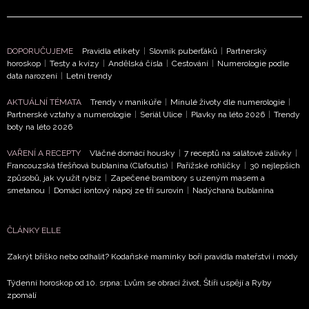
DOPORUČUJEME
Pravidla etikety
|
Slovník puberťáků
|
Partnerský
horoskop
|
Testy a kvízy
|
Andělská čísla
|
Cestování
|
Numerologie podle
data narození
|
Letní trendy
AKTUÁLNÍ TÉMATA
Trendy v manikúře
|
Minulé životy dle numerologie
|
Partnerské vztahy a numerologie
|
Seriál Ulice
|
Plavky na léto 2026
|
Trendy
boty na léto 2026
VAŘENÍ A RECEPTY
Vláčné domácí housky
|
7 receptů na salátové zálivky
|
Francouzská třešňová bublanina (Clafoutis)
|
Pařížské rohlíčky
|
30 nejlepších
způsobů, jak využít rybíz
|
Zapečené brambory s uzeným masem a
smetanou
|
Domácí iontový nápoj ze tří surovin
|
Nadýchaná bublanina
ČLÁNKY ELLE
Zakrýt bříško nebo odhalit? Kodaňské maminky boří pravidla mateřství i módy
Týdenní horoskop od 10. srpna: Lvům se obrací život, Štíři uspějí a Ryby
zpomalí