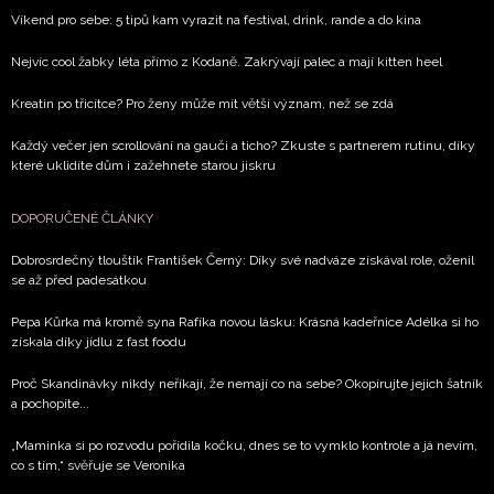
Víkend pro sebe: 5 tipů kam vyrazit na festival, drink, rande a do kina
Nejvíc cool žabky léta přímo z Kodaně. Zakrývají palec a mají kitten heel
Kreatin po třicítce? Pro ženy může mít větší význam, než se zdá
Každý večer jen scrollování na gauči a ticho? Zkuste s partnerem rutinu, díky
které uklidíte dům i zažehnete starou jiskru
DOPORUČENÉ ČLÁNKY
Dobrosrdečný tlouštík František Černý: Díky své nadváze získával role, oženil
se až před padesátkou
Pepa Kůrka má kromě syna Rafíka novou lásku: Krásná kadeřnice Adélka si ho
získala díky jídlu z fast foodu
Proč Skandinávky nikdy neříkají, že nemají co na sebe? Okopírujte jejich šatník
a pochopíte...
„Maminka si po rozvodu pořídila kočku, dnes se to vymklo kontrole a já nevím,
co s tím,“ svěřuje se Veronika