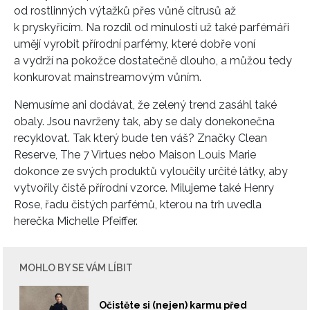
od rostlinných výtažků přes vůně citrusů až
REDAKCE
k pryskyřicím. Na rozdíl od minulosti už také parfémáři
umějí vyrobit přírodní parfémy, které dobře voní
a vydrží na pokožce dostatečně dlouho, a můžou tedy
konkurovat mainstreamovým vůním.
Nemusíme ani dodávat, že zelený trend zasáhl také
obaly. Jsou navrženy tak, aby se daly donekonečna
recyklovat. Tak který bude ten váš? Značky Clean
Reserve, The 7 Virtues nebo Maison Louis Marie
dokonce ze svých produktů vyloučily určité látky, aby
vytvořily čistě přírodní vzorce. Milujeme také Henry
Rose, řadu čistých parfémů, kterou na trh uvedla
herečka Michelle Pfeiffer.
MOHLO BY SE VÁM LÍBIT
Očistěte si (nejen) karmu před