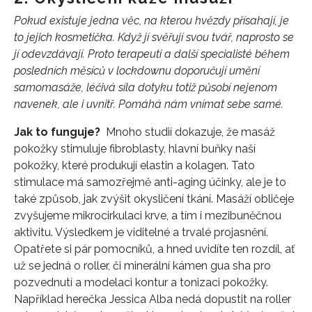
Pokud existuje jedna věc, na kterou hvězdy přísahají, je
to jejich kosmetička. Když jí svěřují svou tvář, naprosto se
jí odevzdávají. Proto terapeuti a další specialisté během
posledních měsíců v lockdownu doporučují umění
samomasáže, léčivá síla dotyku totiž působí nejenom
navenek, ale i uvnitř. Pomáhá nám vnímat sebe samé.
Jak to funguje?
Mnoho studií dokazuje, že masáž
pokožky stimuluje fibroblasty, hlavní buňky naší
pokožky, které produkují elastin a kolagen. Tato
stimulace má samozřejmě anti-aging účinky, ale je to
také způsob, jak zvýšit okysličení tkání. Masáží obličeje
zvyšujeme mikrocirkulaci krve, a tím i mezibuněčnou
aktivitu. Výsledkem je viditelné a trvalé projasnění.
Opatřete si pár pomocníků, a hned uvidíte ten rozdíl, ať
už se jedná o roller, či minerální kámen gua sha pro
pozvednutí a modelaci kontur a tonizaci pokožky.
Například herečka Jessica Alba nedá dopustit na roller