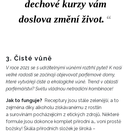
dechové kurzy vám
doslova změní život.
“
3. Čisté vůně
V roce 2021 se s udržitelnými vůněmi roztrhl pytel! K naší
velké radosti se začínají objevovat parfémové domy,
které vytvářejí čisté a ekologické vůně. Trend v oblasti
parfémářství? Světu vládnou netradiční kombinace!
Jak to funguje?
Receptury jsou stále zelenější, a to
zejména díky alkoholu získávanému z rostlin
a surovinám pocházejícím z etických zdrojů. Některé
formule jsou dokonce komplet přírodní a… voní prostě
INFORMACE
božsky! Škála přírodních složek je široká –