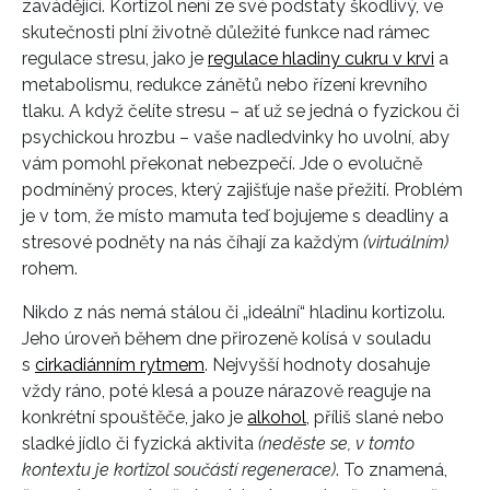
zavádějící. Kortizol není ze své podstaty škodlivý, ve
skutečnosti plní životně důležité funkce nad rámec
regulace stresu, jako je
regulace hladiny cukru v krvi
a
metabolismu, redukce zánětů nebo řízení krevního
tlaku. A když čelíte stresu – ať už se jedná o fyzickou či
psychickou hrozbu – vaše nadledvinky ho uvolní, aby
vám pomohl překonat nebezpečí. Jde o evolučně
podmíněný proces, který zajišťuje naše přežití. Problém
je v tom, že místo mamuta teď bojujeme s deadliny a
stresové podněty na nás číhají za každým
(virtuálním)
rohem.
Nikdo z nás nemá stálou či „ideální“ hladinu kortizolu.
Jeho úroveň během dne přirozeně kolísá v souladu
s
cirkadiánním rytmem
. Nejvyšší hodnoty dosahuje
vždy ráno, poté klesá a pouze nárazově reaguje na
konkrétní spouštěče, jako je
alkohol
, příliš slané nebo
sladké jídlo či fyzická aktivita
(neděste se, v tomto
kontextu je kortizol součástí regenerace)
. To znamená,