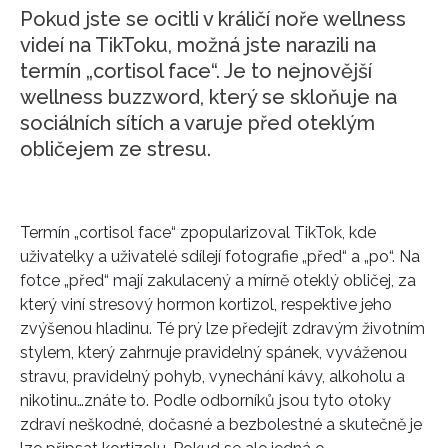
Pokud jste se ocitli v králičí noře wellness
videí na TikToku, možná jste narazili na
termín „cortisol face“. Je to nejnovější
wellness buzzword, který se skloňuje na
sociálních sítích a varuje před oteklým
obličejem ze stresu.
Termín „cortisol face“ zpopularizoval TikTok, kde
uživatelky a uživatelé sdílejí fotografie „před“ a „po“. Na
fotce „před“ mají zakulacený a mírně oteklý obličej, za
který viní stresový hormon kortizol, respektive jeho
zvýšenou hladinu.
Té prý lze předejít
zdravým životním
stylem, který zahrnuje pravidelný spánek, vyváženou
stravu, pravidelný pohyb, vynechání kávy, alkoholu a
nikotinu…znáte to. Podle odborníků jsou tyto otoky
zdraví neškodné, dočasné a bezbolestné a skutečně je