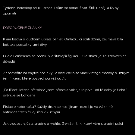
Týdenní horoskop od 10. srpna: Lvům se obrací život, Štíři uspějí a Ryby
zpomalí
DOPORUČENÉ ČLÁNKY
Klára Issová si outfitem ubrala pár let: Omlazující střih džínů, zajímavá bílá
košile a podpatky umí divy
Lucie Polišenská se pochlubila štíhlejší figurou: Kila shazuje ze zdravotních
důvodů
Zapomeňte na chytré hodinky: V roce 2026 se vrací vintage modely s úzkým
řemínkem, které pozvednou váš outfit
„Po třiceti letech přátelství jsem přestala volat jako první, od té doby je ticho,“
svěřuje se Bohdana
Pistácie nebo kešu? Každý druh se hodí jinam, rozdíl je ve vláknině,
antioxidantech či využití v kuchyni
Jak oloupat rajčata snadno a rychle: Geniální trik, který vám usnadní práci