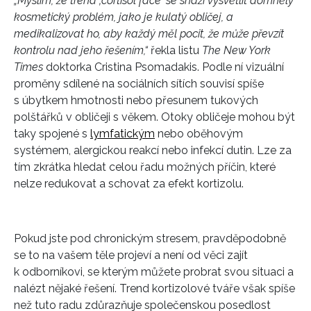
„Myslím, že trend ‚cortisol face‘ se snaží vysvětlit domnělý
kosmetický problém, jako je kulatý obličej, a
medikalizovat ho, aby každý měl pocit, že může převzít
kontrolu nad jeho řešením,“
řekla listu
The New York
Times
doktorka Cristina Psomadakis. Podle ní vizuální
proměny sdílené na sociálních sítích souvisí spíše
s úbytkem hmotnosti nebo přesunem tukových
polštářků v obličeji s věkem. Otoky obličeje mohou být
taky spojené s
lymfatickým
nebo oběhovým
systémem, alergickou reakcí nebo infekcí dutin. Lze za
tím zkrátka hledat celou řadu možných příčin, které
nelze redukovat a schovat za efekt kortizolu.
Pokud jste pod chronickým stresem, pravděpodobně
INFORMACE
se to na vašem těle projeví a není od věci zajít
k odborníkovi, se kterým můžete probrat svou situaci a
REDAKCE
nalézt nějaké řešení. Trend kortizolové tváře však spíše
než tuto radu zdůrazňuje společenskou posedlost