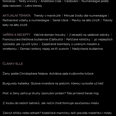
horoskop
|
Testy a kvízy
|
Andělská čísla
|
Cestování
|
Numerologie podle
data narození
|
Letní trendy
AKTUÁLNÍ TÉMATA
Trendy v manikúře
|
Minulé životy dle numerologie
|
Partnerské vztahy a numerologie
|
Seriál Ulice
|
Plavky na léto 2026
|
Trendy
boty na léto 2026
VAŘENÍ A RECEPTY
Vláčné domácí housky
|
7 receptů na salátové zálivky
|
Francouzská třešňová bublanina (Clafoutis)
|
Pařížské rohlíčky
|
30 nejlepších
způsobů, jak využít rybíz
|
Zapečené brambory s uzeným masem a
smetanou
|
Domácí iontový nápoj ze tří surovin
|
Nadýchaná bublanina
ČLÁNKY ELLE
Ženy podle Christophera Nolana: Achillova pata kultovního tvůrce
Burgundy kabelka: Stylová investice na podzim, kterou vynosíte už teď
Proč si ženy pořizují druhý zásnubní prsten? Toto je trend travel ring
Z klubu do našich šatníků: Jak noční život formuje současnou módu
Zakrýt bříško nebo odhalit? Kodaňské maminky boří pravidla mateřství i módy