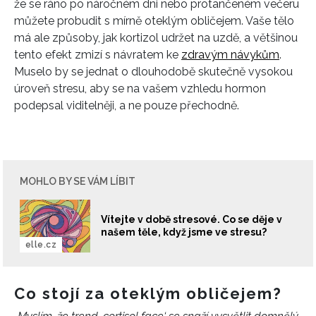
že se ráno po náročném dni nebo protančeném večeru
můžete probudit s mírně oteklým obličejem. Vaše tělo
má ale způsoby, jak kortizol udržet na uzdě, a většinou
tento efekt zmizí s návratem ke
zdravým návykům
.
Muselo by se jednat o dlouhodobě skutečně vysokou
úroveň stresu, aby se na vašem vzhledu hormon
podepsal viditelněji, a ne pouze přechodně.
MOHLO BY SE VÁM LÍBIT
Vítejte v době stresové. Co se děje v
našem těle, když jsme ve stresu?
elle.cz
Co stojí za oteklým obličejem?