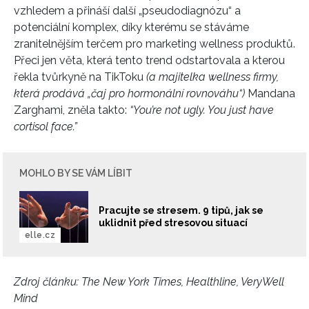
vzhledem a přináší další „pseudodiagnózu“ a
potenciální komplex, díky kterému se stáváme
zranitelnějším terčem pro marketing wellness produktů.
Přeci jen věta, která tento trend odstartovala a kterou
řekla tvůrkyně na TikToku
(a majitelka wellness firmy,
která prodává „čaj pro hormonální rovnováhu“)
M
andana
Zarghami, zněla takto:
“You’re not ugly. You just have
cortisol face.”
MOHLO BY SE VÁM LÍBIT
Pracujte se stresem. 9 tipů, jak se
uklidnit před stresovou situací
elle.cz
Zdroj článku:
The New York Times, Healthline, VeryWell
Mind