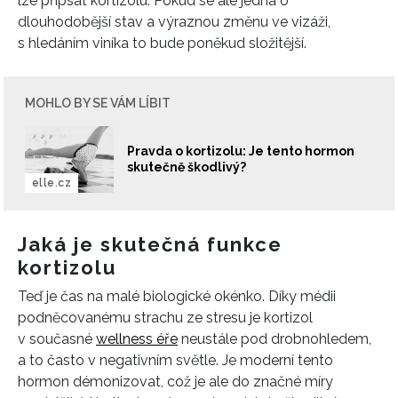
lze připsat kortizolu. Pokud se ale jedná o
dlouhodobější stav a výraznou změnu ve vizáži,
s hledáním viníka to bude poněkud složitější.
MOHLO BY SE VÁM LÍBIT
Pravda o kortizolu: Je tento hormon
skutečně škodlivý?
elle.cz
Jaká je skutečná funkce
kortizolu
Teď je čas na malé biologické okénko. Díky médii
podněcovanému
strachu ze stresu je kortizol
v současné
wellness éře
neustále pod drobnohledem,
a to
často v negativním světle
. Je moderní tento
hormon démonizovat, což je ale do značné míry