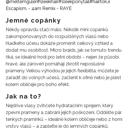
@meltemguler
#sleekhair
#sleekponytail
#hairtok
♬
Escapism. - 4am Remix - RAYE
Jemné copánky
Někdy opravdu stačí málo. Několik mini copánků
zakomponovaných do rozpuštěných vlasů nebo
hladkého účesu dokáže proměnit celkový vzhled a
dodat mu osobitost. Micro braids, jak se tomuto trendu
říká, se ideálně hodí pro letní období – nejen že působí
hravě, ale zároveň pomáhají zkrotit neposlušné
prameny. Velkou výhodou je jejich flexibilita, můžete je
zařadit do volných účesů, začlenit k ofině nebo je plést
kolem obličeje pro boho efekt.
Jak na to?
Nejdříve vlasy zvlhčete hydratačním sprejem, který
zpevní prameny a zabrání jejich poškození. Oddělte pár
tenkých pramínků – ideálně kolem obličeje nebo z horní
vrstvy vlasů – a zapleťte je do jemných copánků.