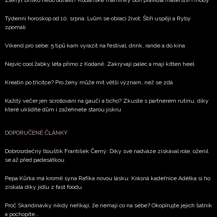
Zakrýt bříško nebo odhalit? Kodaňské maminky boří pravidla mateřství i módy
Týdenní horoskop od 10. srpna: Lvům se obrací život, Štíři uspějí a Ryby
zpomalí
Víkend pro sebe: 5 tipů kam vyrazit na festival, drink, rande a do kina
Nejvíc cool žabky léta přímo z Kodaně. Zakrývají palec a mají kitten heel
Kreatin po třicítce? Pro ženy může mít větší význam, než se zdá
Každý večer jen scrollování na gauči a ticho? Zkuste s partnerem rutinu, díky
které uklidíte dům i zažehnete starou jiskru
DOPORUČENÉ ČLÁNKY
Dobrosrdečný tlouštík František Černý: Díky své nadváze získával role, oženil
se až před padesátkou
Pepa Kůrka má kromě syna Rafíka novou lásku: Krásná kadeřnice Adélka si ho
získala díky jídlu z fast foodu
Proč Skandinávky nikdy neříkají, že nemají co na sebe? Okopírujte jejich šatník
a pochopíte...