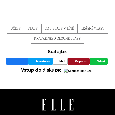
ÚČESY
VLASY
CO S VLASY V LÉTĚ
KRÁSNÉ VLASY
KRÁTKÉ NEBO DLOUHÉ VLASY
Sdílejte:
Tweetnout
Mail
Připnout
Sdílet
Vstup do diskuze: