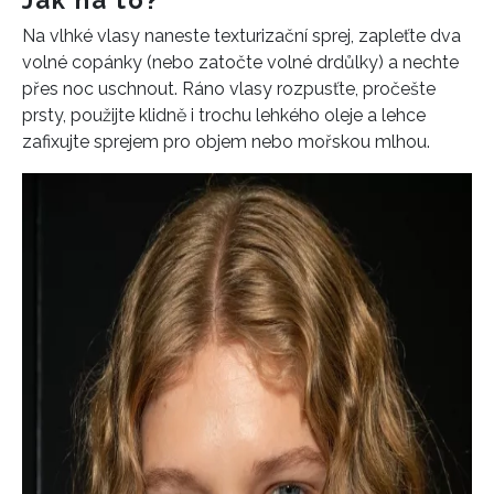
Jak na to?
INFORMACE
Na vlhké vlasy naneste texturizační sprej, zapleťte dva
REDAKCE
volné copánky (nebo zatočte volné drdůlky) a nechte
přes noc uschnout. Ráno vlasy rozpusťte, pročešte
prsty, použijte klidně i trochu lehkého oleje a lehce
zafixujte sprejem pro objem nebo mořskou mlhou.