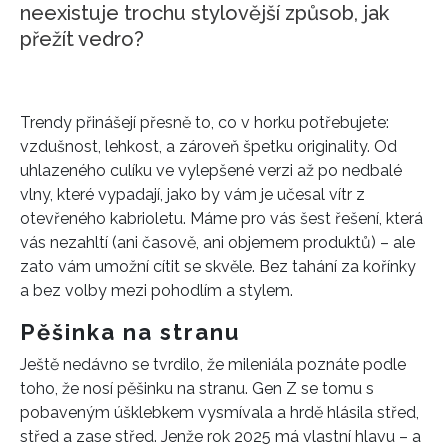
neexistuje trochu stylovější způsob, jak
přežít vedro?
Trendy přinášejí přesně to, co v horku potřebujete:
vzdušnost, lehkost, a zároveň špetku originality. Od
uhlazeného culíku ve vylepšené verzi až po nedbalé
vlny, které vypadají, jako by vám je učesal vítr z
otevřeného kabrioletu. Máme pro vás šest řešení, která
vás nezahltí (ani časově, ani objemem produktů) – ale
zato vám umožní cítit se skvěle. Bez tahání za kořínky
a bez volby mezi pohodlím a stylem.
Pěšinka na stranu
Ještě nedávno se tvrdilo, že mileniála poznáte podle
toho, že nosí pěšinku na stranu. Gen Z se tomu s
pobaveným úšklebkem vysmívala a hrdě hlásila střed,
střed a zase střed. Jenže rok 2025 má vlastní hlavu – a