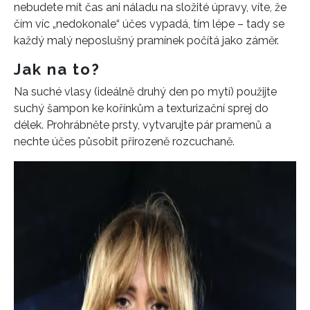
nebudete mít čas ani náladu na složité úpravy, víte, že
čím víc „nedokonale“ účes vypadá, tím lépe – tady se
každý malý neposlušný pramínek počítá jako záměr.
Jak na to?
Na suché vlasy (ideálně druhý den po mytí) použijte
suchý šampon ke kořínkům a texturizační sprej do
délek. Prohrábněte prsty, vytvarujte pár pramenů a
nechte účes působit přirozeně rozcuchaně.