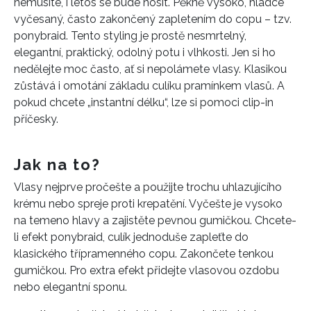
nemusíte, i letos se bude nosit. Pěkně vysoko, hladce
vyčesaný, často zakončený zapletením do copu – tzv.
ponybraid. Tento styling je prostě nesmrtelný,
elegantní, praktický, odolný potu i vlhkosti. Jen si ho
nedělejte moc často, ať si nepolámete vlasy. Klasikou
zůstává i omotání základu culíku pramínkem vlasů. A
pokud chcete „instantní délku“, lze si pomoci clip-in
příčesky.
Jak na to?
Vlasy nejprve pročešte a použijte trochu uhlazujícího
krému nebo spreje proti krepatění. Vyčešte je vysoko
na temeno hlavy a zajistěte pevnou gumičkou. Chcete-
li efekt ponybraid, culík jednoduše zapleťte do
klasického třípramenného copu. Zakončete tenkou
gumičkou. Pro extra efekt přidejte vlasovou ozdobu
nebo elegantní sponu.