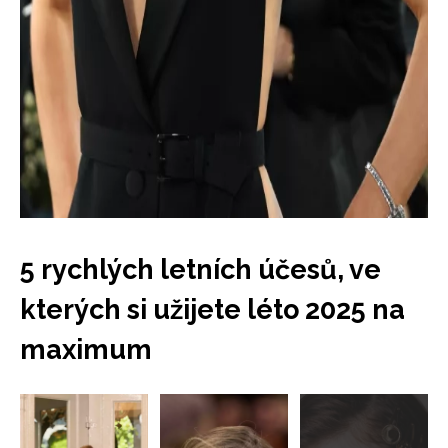
5 rychlých letních účesů, ve
NEWSLETTER
kterých si užijete léto 2025 na
maximum
ODESLAT
Přihlášením k newsletteru souhlasíte s
Obchodními
Přejít
podmínkami společnosti BurdaMedia Extra s.r.o.
a
do