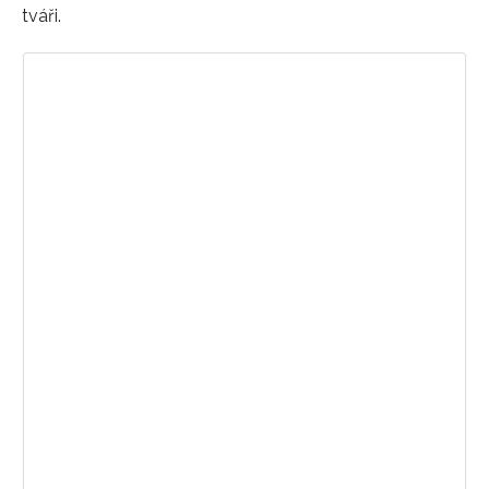
tváři.
Zobrazit příspěvek na Instagramu