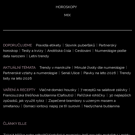
HOROSKOPY
MIX
DOPORUČUJEME
Pravidla etikety
|
Slovník puberťáků
|
Partnerský
horoskop
|
Testy a kvízy
|
Andělská čísla
|
Cestování
|
Numerologie podle
data narození
|
Letní trendy
AKTUÁLNÍ TÉMATA
Trendy v manikúře
|
Minulé životy dle numerologie
|
Partnerské vztahy a numerologie
|
Seriál Ulice
|
Plavky na léto 2026
|
Trendy
boty na léto 2026
VAŘENÍ A RECEPTY
Vláčné domácí housky
|
7 receptů na salátové zálivky
|
Francouzská třešňová bublanina (Clafoutis)
|
Pařížské rohlíčky
|
30 nejlepších
způsobů, jak využít rybíz
|
Zapečené brambory s uzeným masem a
smetanou
|
Domácí iontový nápoj ze tří surovin
|
Nadýchaná bublanina
ČLÁNKY ELLE