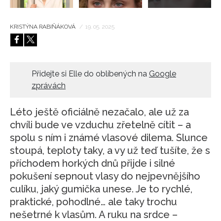
KRISTÝNA RABIŇÁKOVÁ
/
19. 05. 2025
Přidejte si Elle do oblíbených na
Google
zprávách
Léto ještě oficiálně nezačalo, ale už za
chvíli bude ve vzduchu zřetelně cítit – a
spolu s ním i známé vlasové dilema. Slunce
stoupá, teploty taky, a vy už teď tušíte, že s
příchodem horkých dnů přijde i silné
pokušení sepnout vlasy do nejpevnějšího
culíku, jaký gumička unese. Je to rychlé,
praktické, pohodlné… ale taky trochu
nešetrné k vlasům. A ruku na srdce –