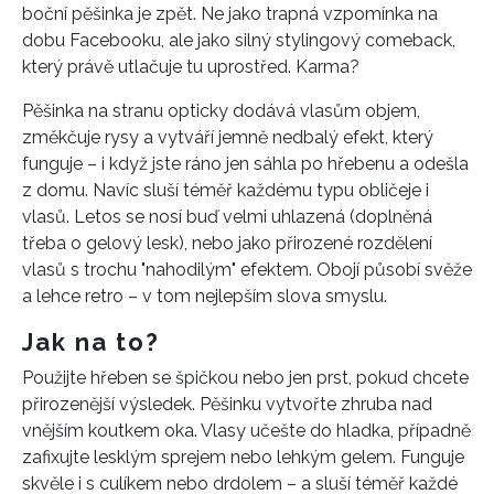
boční pěšinka je zpět. Ne jako trapná vzpomínka na
dobu Facebooku, ale jako silný stylingový comeback,
který právě utlačuje tu uprostřed. Karma?
Pěšinka na stranu opticky dodává vlasům objem,
změkčuje rysy a vytváří jemně nedbalý efekt, který
funguje – i když jste ráno jen sáhla po hřebenu a odešla
z domu. Navíc sluší téměř každému typu obličeje i
vlasů. Letos se nosí buď velmi uhlazená (doplněná
třeba o gelový lesk), nebo jako přirozené rozdělení
vlasů s trochu "nahodilým" efektem. Obojí působí svěže
a lehce retro – v tom nejlepším slova smyslu.
Jak na to?
Použijte hřeben se špičkou nebo jen prst, pokud chcete
přirozenější výsledek. Pěšinku vytvořte zhruba nad
vnějším koutkem oka. Vlasy učešte do hladka, případně
zafixujte lesklým sprejem nebo lehkým gelem. Funguje
skvěle i s culíkem nebo drdolem – a sluší téměř každé