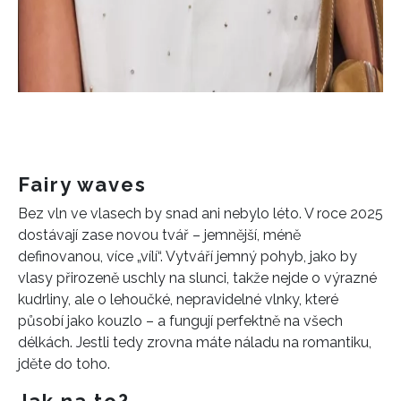
Fairy waves
Bez vln ve vlasech by snad ani nebylo léto. V roce 2025
dostávají zase novou tvář – jemnější, méně
definovanou, více „vílí“. Vytváří jemný pohyb, jako by
vlasy přirozeně uschly na slunci, takže nejde o výrazné
kudrliny, ale o lehoučké, nepravidelné vlnky, které
působí jako kouzlo – a fungují perfektně na všech
délkách. Jestli tedy zrovna máte náladu na romantiku,
jděte do toho.