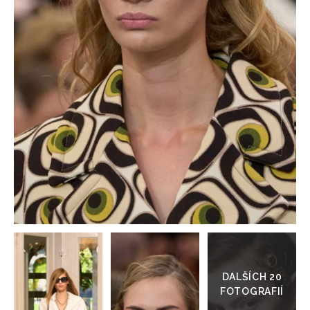
HOME
Přejít
do
galerie