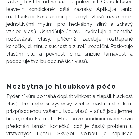
tasking best friend na každou příležitost. Gisou Infused
leave-in kondicionér dělá zázraky. Aplikujte tento
multifunkční kondicionér po umytí vlasů nebo mezi
jednotlivými mytími pro hedvábný, silný a zdravý
vzhled vlasů. Usnadňuje úpravu, hydratuje a pomáhá
rozčesávat vlasy, přičemž zaceluje roztřepené
konečky, eliminuje suchost a zkrotí krepatění. Poskytuje
vlasům sílu a pevnost, čímž snižuje lámavost a
podporuje tvorbu odolnějších vlasů.
Nezbytná je hloubková péče
Týdenní kúra pomáhá doplnit vlhkost a zlepšit hladkost
vlasů. Pro nejlepší výsledky zvolte masku nebo kúru
přizpůsobenou vašemu typu vlasů – ať už jsou jemné,
INFORMACE
husté, nebo kudrnaté. Hloubkové kondicionování navíc
předchází lámání konečků, což je častý problém u
REDAKCE
vrstvených účesů. Skvělou volbou je například