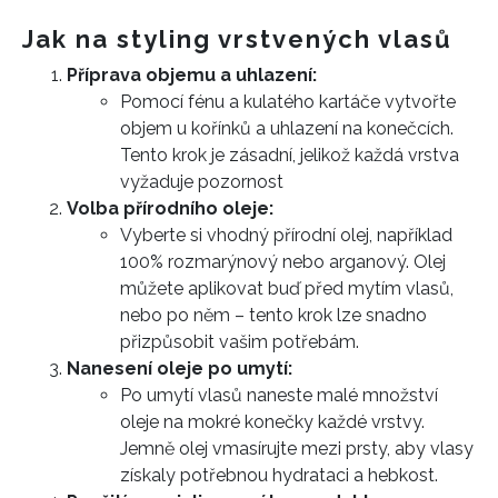
Jak na styling vrstvených vlasů
Příprava objemu a uhlazení:
Pomocí fénu a kulatého kartáče vytvořte
objem u kořínků a uhlazení na konečcích.
Tento krok je zásadní,
jelikož každá vrstva
vyžaduje pozornost
Volba přírodního oleje:
Vyberte si vhodný přírodní olej, například
100% rozmarýnový nebo arganový. Olej
můžete aplikovat buď před mytím vlasů,
nebo po něm – tento krok lze snadno
přizpůsobit vašim potřebám.
Nanesení oleje po umytí:
Po umytí vlasů naneste malé množství
oleje na mokré konečky každé vrstvy.
Jemně olej vmasírujte mezi prsty, aby vlasy
získaly potřebnou hydrataci a hebkost.