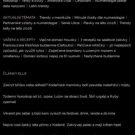
horoskop
|
Testy a kvízy
|
Andělská čísla
|
Cestování
|
Numerologie podle
data narození
|
Letní trendy
AKTUÁLNÍ TÉMATA
Trendy v manikúře
|
Minulé životy dle numerologie
|
Partnerské vztahy a numerologie
|
Seriál Ulice
|
Plavky na léto 2026
|
Trendy
boty na léto 2026
VAŘENÍ A RECEPTY
Vláčné domácí housky
|
7 receptů na salátové zálivky
|
Francouzská třešňová bublanina (Clafoutis)
|
Pařížské rohlíčky
|
30 nejlepších
způsobů, jak využít rybíz
|
Zapečené brambory s uzeným masem a
smetanou
|
Domácí iontový nápoj ze tří surovin
|
Nadýchaná bublanina
ČLÁNKY ELLE
Zakrýt bříško nebo odhalit? Kodaňské maminky boří pravidla mateřství i módy
Týdenní horoskop od 10. srpna: Lvům se obrací život, Štíři uspějí a Ryby
zpomalí
Víkend pro sebe: 5 tipů kam vyrazit na festival, drink, rande a do kina
Nejvíc cool žabky léta přímo z Kodaně. Zakrývají palec a mají kitten heel