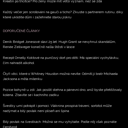
Kreatin po třicítce? Pro ženy může mít větší význam, než se zdá
Každý večer jen scrollování na gauči a ticho? Zkuste s partnerem rutinu, díky
které uklidíte dům i zažehnete starou jiskru
DOPORUČENÉ ČLÁNKY
Deník Bridget Jonesové slaví 25 let: Hugh Grant se nevyhnul skandálům,
Renée Zellweger konečně našla štěstí v lásce
Recept Ornelly Koktové na punčový dort pro děti: Má speciální vychytávku,
čím nahradit alkohol
Čtyři věci, které o Whitney Houston možná nevíte: Odmítl ji bratr Michaela
Jacksona a měla milenku
Pozice bohyně u zdi: Jak posílit stehna a pánevní dno, aniž byste přetěžovaly
kolena. Zbavíte se i kachního zadku
Švestky umí potrápit i pomoci. Vláknina prospívá trávení, sorbitol může
nadýmat a bílý povlak není plíseň ani špína
Bílý povlak na švestkách: Možná se mu vyhýbáte. Podle něj však poznáte
čerstvost