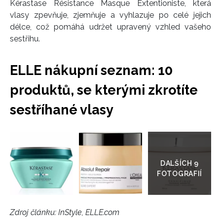
Kérastase Résistance Masque Extentioniste, která
vlasy zpevňuje, zjemňuje a vyhlazuje po celé jejich
délce, což pomáhá udržet upravený vzhled vašeho
sestřihu.
ELLE nákupní seznam: 10
produktů, se kterými zkrotíte
sestříhané vlasy
Přejít
do
galerie
Zdroj článku:
InStyle, ELLE.com