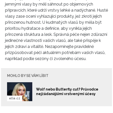
jemnými vlasy by měli sáhnout po objemových
přípravcích, které udrží vrstvy lehké a nadýchané. Husté
vlasy zase ocení vyhlazující produkty, jež zkrotí jejich
přirozenou hutnost. U kudrnatých vlasů by měla být
prioritou hydratace a definice, aby vynikla jejich
přirozená struktura a lesk. Správná péče nejen zdůrazní
jedinečné vlastnosti vašich vlasů, ale také přispěje k
jejich zdraví a vitalitě. Nezapomínejte pravidelně
přizpůsobovat péči aktuálním potřebám vašich vlasů,
například podle sezóny či zvoleného účesu.
MOHLO BY SE VÁM LÍBIT
Wolf nebo Butterfly cut? Průvodce
nejžádanějšími vrstvenými účesy
elle.cz