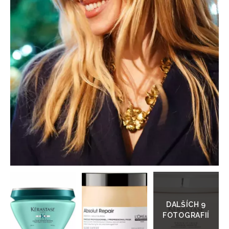
HOME
Přejít
do
galerie