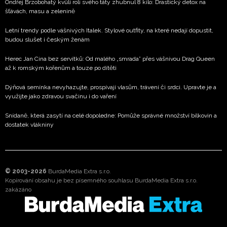
Ondřej Brzobohatý kvůli roli svého táty zhubnul 8 kilo: Drastický detox na
šťávách, masu a zelenině
Letní trendy podle vášnivých Italek. Stylové outfity, na které nedají dopustit,
budou slušet i českým ženám
Herec Jan Cina bez servítků: Od malého „smrada” přes vášnivou Drag Queen
až k romským kořenům a touze po dítěti
Dýňová semínka nevyhazujte, prospívají vlasům, trávení či srdci. Upravte je a
využijte jako zdravou svačinu i do vaření
Snídaně, která zasytí na celé dopoledne: Pomůže správné množství bílkovin a
dostatek vlákniny
© 2003-2026
BurdaMedia Extra s.r.o.
Kopírování obsahu je bez písemného souhlasu BurdaMedia Extra s.r.o.
zakázáno