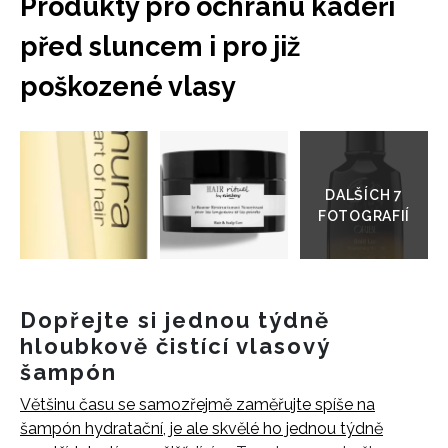
Produkty pro ochranu kadeří
před sluncem i pro již
poškozené vlasy
Přejít
do
galerie
Dopřejte si jednou týdně
hloubkově čistící vlasový
šampón
Většinu času se samozřejmě zaměřujte spíše na
šampón hydratační, je ale skvělé ho jednou týdně