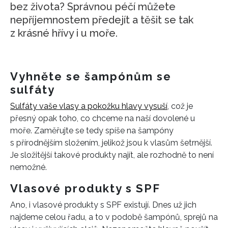
bez života? Správnou péčí můžete
nepříjemnostem předejít a těšit se tak
z krásné hřívy i u moře.
Vyhněte se šampónům se
sulfáty
Sulfáty vaše vlasy a pokožku hlavy vysuší
, což je
přesný opak toho, co chceme na naší dovolené u
moře. Zaměřujte se tedy spíše na šampóny
s přírodnějším složením, jelikož jsou k vlasům šetrnější.
Je složitější takové produkty najít, ale rozhodně to není
nemožné.
Vlasové produkty s SPF
Ano, i vlasové produkty s SPF existují. Dnes už jich
najdeme celou řadu, a to v podobě šampónů, sprejů na