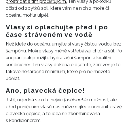
prostřídat s tím pročišťujícím.
Ten vlasy a pokožku
očistí od zbytků soli, která vám na nich z moře či
oceánu mohla ulpět.
Vlasy si oplachujte před i po
čase stráveném ve vodě
Než jdete do oceánu, umyjte si vlasy čistou vodou bez
šampónu. Mokré vlasy méně vstřebávají chlór a sůl. Po
koupání pak použijte hydratační šampón a kvalitní
kondicionér. Tím vlasy dokonale ošetříte, zároveň je to
takové nenáročné minimum, které pro ně můžete
udělat.
Ano, plavecká čepice!
Jistě, nejedná se o tu nejvíc
fashionable
možnost, ale
před poničením vlasů nás může nejlépe ochránit právě
plavecká čepice, a to ideálně zkombinovaná
s kondicionérem.