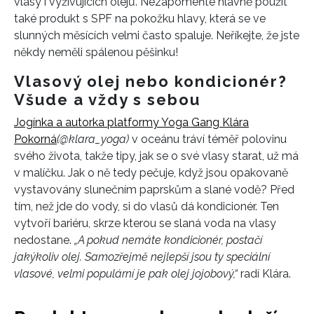
vlasy i vyživujících olejů. Nezapomeňte hlavně použít
také produkt s SPF na pokožku hlavy, která se ve
slunných měsících velmi často spaluje. Neříkejte, že jste
někdy neměli spálenou pěšinku!
Vlasový olej nebo kondicionér?
Všude a vždy s sebou
Jogínka a autorka platformy Yoga Gang Klára
Pokorná
(@klara_yoga)
v oceánu tráví téměř polovinu
svého života, takže tipy, jak se o své vlasy starat, už má
v malíčku. Jak o ně tedy pečuje, když jsou opakovaně
vystavovány slunečním paprskům a slané vodě? Před
tím, než jde do vody, si do vlasů dá kondicionér. Ten
vytvoří bariéru, skrze kterou se slaná voda na vlasy
nedostane.
„A pokud nemáte kondicionér, postačí
jakýkoliv olej. Samozřejmě nejlepší jsou ty speciální
vlasové, velmi populární je pak olej jojobový,“
radí Klára.