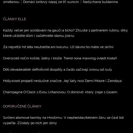
smetanou
|
Domácí iontový nápoj ze tří surovin
|
Nadýchaná bublanina
ČLÁNKY ELLE
Každý večer jen scrollování na gauči a ticho? Zkuste s partnerem rutinu, díky
které uklidíte dům i zažehnete starou jiskru
Za největší hit léta neutratíte ani korunu. Už dávno ho máte ve skříni
Oversized noční košile, šátky i brože. Trend nona maxxing ovládl Kodaň
Děti devadesátek definitivně dospěly a často začínají znovu od nuly
Hollywood propadl neslušné značce. Její šaty nosí Demi Moore i Zendaya
Champagne O'Clock s Evou Urbanovou: O domově, který zraje s časem
DOPORUČENÉ ČLÁNKY
Svržení atomové bomby na Hirošimu: V nepředstavitelném žáru se část lidí
vypařila. Zůstaly po nich jen stíny