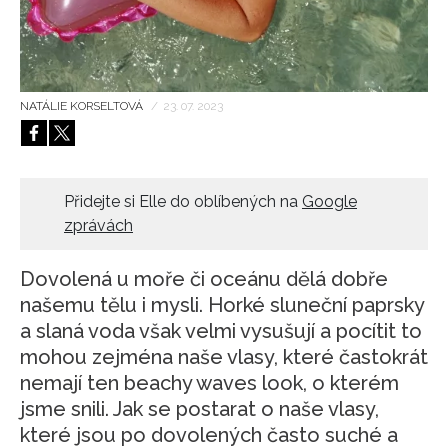
HOME
NATÁLIE KORSELTOVÁ
/
23. 07. 2023
Přidejte si Elle do oblíbených na
Google
zprávách
Dovolená u moře či oceánu dělá dobře
našemu tělu i mysli. Horké sluneční paprsky
a slaná voda však velmi vysušují a pocítit to
mohou zejména naše vlasy, které častokrát
nemají ten beachy waves look, o kterém
jsme snili. Jak se postarat o naše vlasy,
které jsou po dovolených často suché a