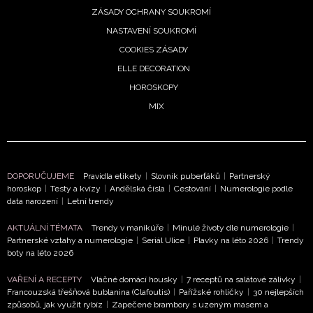
ZÁSADY OCHRANY SOUKROMÍ
Přihlášením k newsletteru souhlasíte s
Obchodními
NASTAVENÍ SOUKROMÍ
podmínkami společnosti BurdaMedia Extra s.r.o.
a
COOKIES ZÁSADY
potvrzujete, že jste se seznámili se
Zásadami
ELLE DECORATION
ochrany soukromí
- BurdaMedia Extra s.r.o. bude s
Vašimi údaji pracovat zejména k organizaci a
HOROSKOPY
vyhodnocení akce a zasílání novinek.
MIX
Chcete navíc dostávat i další zajímavé a exkluzivní
informace od našich partnerů? Pokud souhlasíte se
zpracováním údajů k tomuto účelu podle
Zásad ochrany
soukromí BurdaMedia Extra s.r.o.
, zaškrtněte toto pole.
DOPORUČUJEME
Pravidla etikety
|
Slovník puberťáků
|
Partnerský
horoskop
|
Testy a kvízy
|
Andělská čísla
|
Cestování
|
Numerologie podle
data narození
|
Letní trendy
AKTUÁLNÍ TÉMATA
Trendy v manikúře
|
Minulé životy dle numerologie
|
Partnerské vztahy a numerologie
|
Seriál Ulice
|
Plavky na léto 2026
|
Trendy
boty na léto 2026
VAŘENÍ A RECEPTY
Vláčné domácí housky
|
7 receptů na salátové zálivky
|
Francouzská třešňová bublanina (Clafoutis)
|
Pařížské rohlíčky
|
30 nejlepších
způsobů, jak využít rybíz
|
Zapečené brambory s uzeným masem a