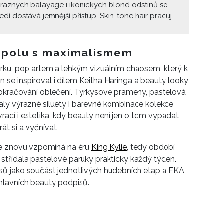
razných balayage i ikonických blond odstínů se
dí dostává jemnější přístup. Skin-tone hair pracuje
pleti a ladí barvu vlasů tak, aby celek působil
ě, sjednoceně a luxusně.
 spolu s maximalismem
orku, pop artem a lehkým vizuálním chaosem, který k
n se inspiroval i dílem Keitha Haringa a beauty looky
pokračování oblečení. Tyrkysové prameny, pastelová
aly výrazné siluety i barevné kombinace kolekce
ací i estetika, kdy beauty není jen o tom vypadat
át si a vyčnívat.
ce znovu vzpomíná na éru
King Kylie
, tedy období
 střídala pastelové paruky prakticky každý týden.
lasů jako součást jednotlivých hudebních etap a FKA
hlavních beauty podpisů.