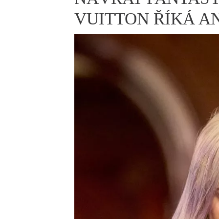
ELLE BEAUTY LOUNGE
L
VUITTON ŘÍKÁ A
S
V
S
S
ELLE DECORATION
H
INFORMACE
REDAKCE