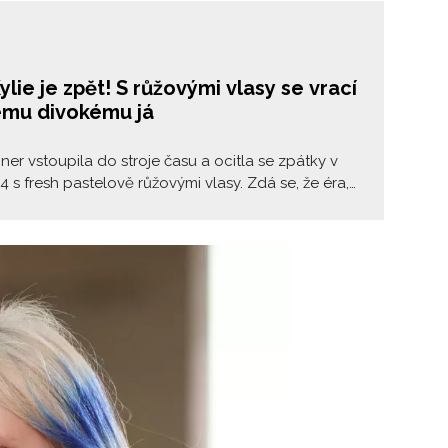
ylie je zpět! S růžovými vlasy se vrací
ému divokému já
nner vstoupila do stroje času a ocitla se zpátky v
4 s fresh pastelově růžovými vlasy. Zdá se, že éra,
nternet nazval King Kylie, se po deseti letech opět