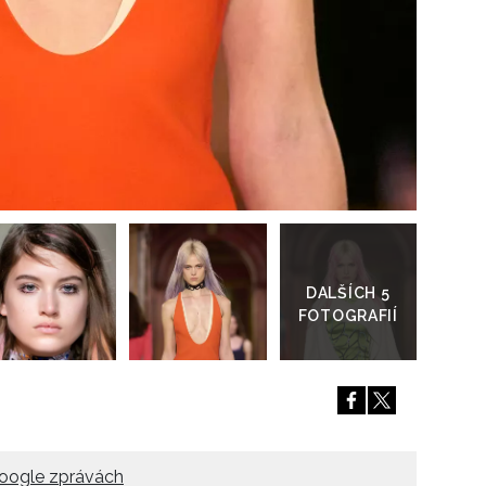
Přejít
do
galerie
oogle zprávách