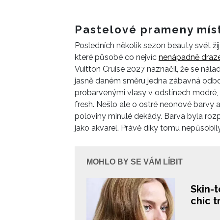
Pastelové prameny mís
Posledních několik sezon beauty svět žije
které působé co nejvíc
nenápadně draz
Vuitton Cruise 2027 naznačil, že se nál
jasně daném směru jedna zábavná odbo
probarvenými vlasy v odstínech modré, l
fresh. Nešlo ale o ostré neonové barvy a
poloviny minulé dekády. Barva byla roz
jako akvarel. Právě díky tomu nepůsobil
MOHLO BY SE VÁM LÍBIT
Skin-t
chic 