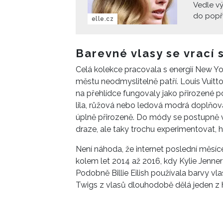
Vedle vý
do popře
elle.cz
s tónem 
přirozen
Barevné vlasy se vrací
Celá kolekce pracovala s energií New Y
městu neodmyslitelně patří. Louis Vuitto
na přehlídce fungovaly jako přirozené 
lila, růžová nebo ledová modrá doplňov
úplně přirozeně. Do módy se postupně vr
draze, ale taky trochu experimentovat, hr
Není náhoda, že internet poslední měsí
kolem let 2014 až 2016, kdy Kylie Jenner
Podobně Billie Eilish používala barvy v
Twigs z vlasů dlouhodobě dělá jeden z 