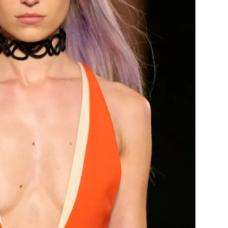
Přihlášením k newsletteru souhlasíte s
Obcho
společnosti BurdaMedia Extra s.r.o.
a potv
Zásadami ochrany soukromí
- BurdaMedia E
pracovat zejména k organizaci a vyhodnocení 
Chcete navíc dostávat i další zajímavé a exkluz
Pokud souhlasíte se zpracováním údajů k tom
soukromí BurdaMedia Extra s.r.o.
, zaškrtnět