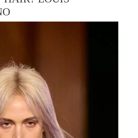
ÁSKA A SEX
ELLEPHORIA
ELLE STOR
NO
ingles
y a on
ex
vatba
OME
NEWSLETTER