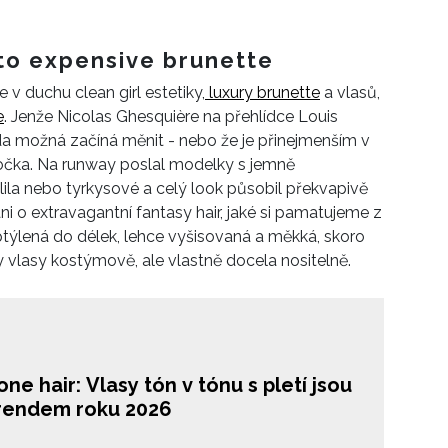
to expensive brunette
 v duchu clean girl estetiky,
luxury brunette
a vlasů,
e
. Jenže Nicolas Ghesquière na přehlídce Louis
ada možná začíná měnit - nebo že je přinejmenším v
čka. Na runway poslal modelky s jemně
ila nebo tyrkysové a celý look působil překvapivě
ni o extravagantní fantasy hair, jaké si pamatujeme z
ptýlená do délek, lehce vyšisovaná a měkká, skoro
y vlasy kostýmově, ale vlastně docela nositelně.
one hair: Vlasy tón v tónu s pletí jsou
trendem roku 2026