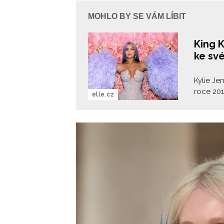
MOHLO BY SE VÁM LÍBIT
King K
ke sv
Kylie Je
roce 201
elle.cz
kterou i
vrací.