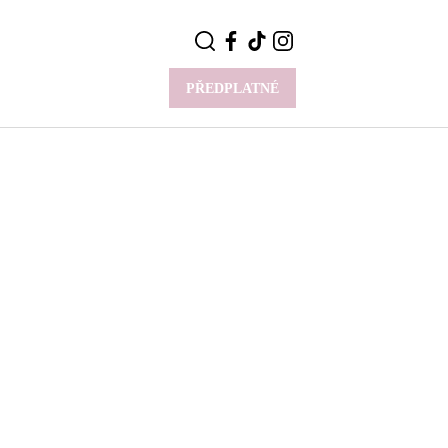
PŘEDPLATNÉ
VÍCE
Y
CELEBRITY
Novinky
Styl slavných
Rozhovory
ie